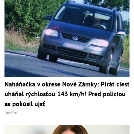
Naháňačka v okrese Nové Zámky: Pirát ciest
uháňal rýchlosťou 143 km/h! Pred políciou
sa pokúsil ujsť
Domáce