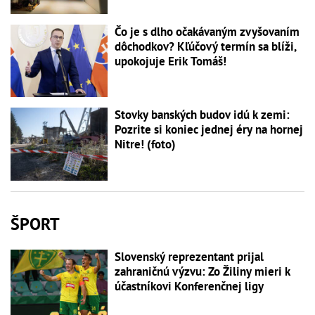
Čo je s dlho očakávaným zvyšovaním
dôchodkov? Kľúčový termín sa blíži,
upokojuje Erik Tomáš!
Stovky banských budov idú k zemi:
Pozrite si koniec jednej éry na hornej
Nitre! (foto)
ŠPORT
Slovenský reprezentant prijal
zahraničnú výzvu: Zo Žiliny mieri k
účastníkovi Konferenčnej ligy