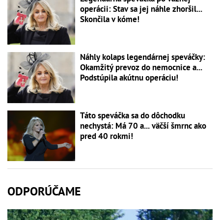
operácii: Stav sa jej náhle zhoršil...
Skončila v kóme!
Náhly kolaps legendárnej speváčky:
Okamžitý prevoz do nemocnice a...
Podstúpila akútnu operáciu!
Táto speváčka sa do dôchodku
nechystá: Má 70 a... väčší šmrnc ako
pred 40 rokmi!
ODPORÚČAME