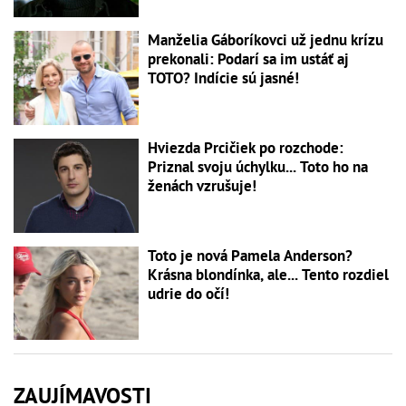
Manželia Gáboríkovci už jednu krízu
prekonali: Podarí sa im ustáť aj
TOTO? Indície sú jasné!
Hviezda Prcičiek po rozchode:
Priznal svoju úchylku... Toto ho na
ženách vzrušuje!
Toto je nová Pamela Anderson?
Krásna blondínka, ale... Tento rozdiel
udrie do očí!
ZAUJÍMAVOSTI