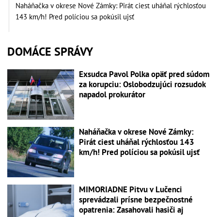
Naháňačka v okrese Nové Zámky: Pirát ciest uháňal rýchlosťou
143 km/h! Pred políciou sa pokúsil ujsť
DOMÁCE SPRÁVY
Exsudca Pavol Polka opäť pred súdom
za korupciu: Oslobodzujúci rozsudok
napadol prokurátor
Naháňačka v okrese Nové Zámky:
Pirát ciest uháňal rýchlosťou 143
km/h! Pred políciou sa pokúsil ujsť
MIMORIADNE Pitvu v Lučenci
sprevádzali prísne bezpečnostné
opatrenia: Zasahovali hasiči aj