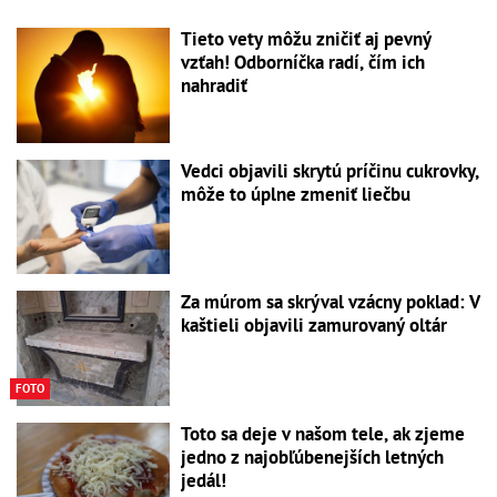
Tieto vety môžu zničiť aj pevný
vzťah! Odborníčka radí, čím ich
nahradiť
Vedci objavili skrytú príčinu cukrovky,
môže to úplne zmeniť liečbu
Za múrom sa skrýval vzácny poklad: V
kaštieli objavili zamurovaný oltár
FOTO
Toto sa deje v našom tele, ak zjeme
jedno z najobľúbenejších letných
jedál!