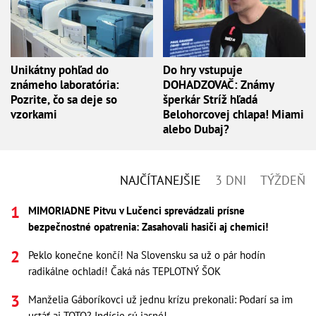
Unikátny pohľad do
Do hry vstupuje
známeho laboratória:
DOHADZOVAČ: Známy
Pozrite, čo sa deje so
šperkár Stríž hľadá
vzorkami
Belohorcovej chlapa! Miami
alebo Dubaj?
NAJČÍTANEJŠIE
3 DNI
TÝŽDEŇ
MIMORIADNE Pitvu v Lučenci sprevádzali prísne
bezpečnostné opatrenia: Zasahovali hasiči aj chemici!
Peklo konečne končí! Na Slovensku sa už o pár hodín
radikálne ochladí! Čaká nás TEPLOTNÝ ŠOK
Manželia Gáboríkovci už jednu krízu prekonali: Podarí sa im
ustáť aj TOTO? Indície sú jasné!