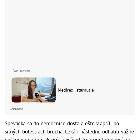
Medirex - starnutie
Reklama
Speváčka sa do nemocnice dostala ešte v apríli po
silných bolestiach brucha. Lekári následne odhalili vážne
poškodenie čreva, ktoré si vyžiadalo urgentnú operáciu.