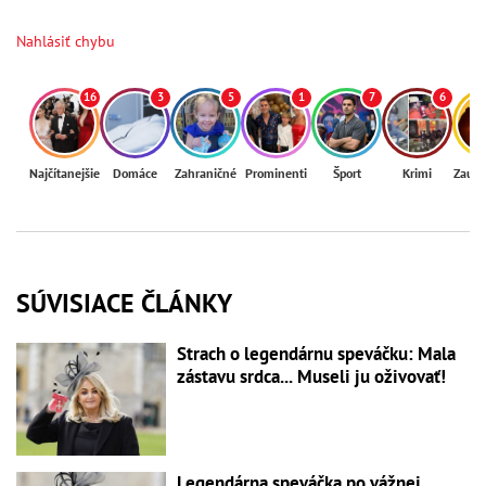
Nahlásiť chybu
16
3
5
1
7
6
Najčítanejšie
Domáce
Zahraničné
Prominenti
Šport
Krimi
Zaují
SÚVISIACE ČLÁNKY
Strach o legendárnu speváčku: Mala
zástavu srdca... Museli ju oživovať!
Legendárna speváčka po vážnej