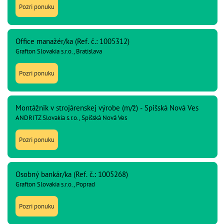
Pozri ponuku
Office manažér/ka (Ref. č.: 1005312)
Grafton Slovakia s.r.o., Bratislava
Pozri ponuku
Montážnik v strojárenskej výrobe (m/ž) - Spišská Nová Ves
ANDRITZ Slovakia s.r.o., Spišská Nová Ves
Pozri ponuku
Osobný bankár/ka (Ref. č.: 1005268)
Grafton Slovakia s.r.o., Poprad
Pozri ponuku