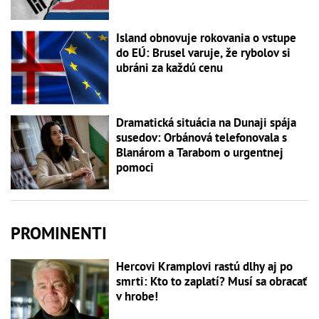
Island obnovuje rokovania o vstupe
do EÚ: Brusel varuje, že rybolov si
ubráni za každú cenu
Dramatická situácia na Dunaji spája
susedov: Orbánová telefonovala s
Blanárom a Tarabom o urgentnej
pomoci
PROMINENTI
Hercovi Kramplovi rastú dlhy aj po
smrti: Kto to zaplatí? Musí sa obracať
v hrobe!