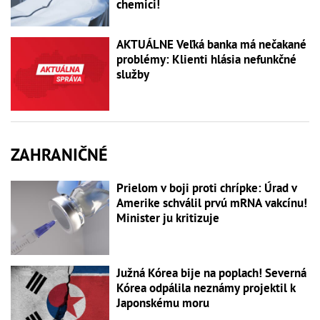
chemici!
AKTUÁLNE Veľká banka má nečakané
problémy: Klienti hlásia nefunkčné
služby
ZAHRANIČNÉ
Prielom v boji proti chrípke: Úrad v
Amerike schválil prvú mRNA vakcínu!
Minister ju kritizuje
Južná Kórea bije na poplach! Severná
Kórea odpálila neznámy projektil k
Japonskému moru