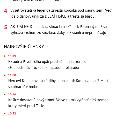
Vyšetrovateľská legenda zniesla Korčoka pod čiernu zem: Veď
ide o daňový únik za DESAŤTISÍCE a trestá sa basou!
AKTUÁLNE Dramatická situácia na Záhorí: Polonahý muž sa
vyhráža skokom zo stožiara, vlaky cez stanicu nepremávajú
NAJNOVŠIE ČLÁNKY
11:19
Exsudca Pavol Polka opäť pred súdom za korupciu:
Oslobodzujúci rozsudok napadol prokurátor
11:00
Hercovi Kramplovi rastú dlhy aj po smrti: Kto to zaplatí? Musí
sa obracať v hrobe!
10:56
Košice dostávajú nový tromf: Volvo tu má vyrábať elektromobil,
ktorý mieri proti Tesle
10:52