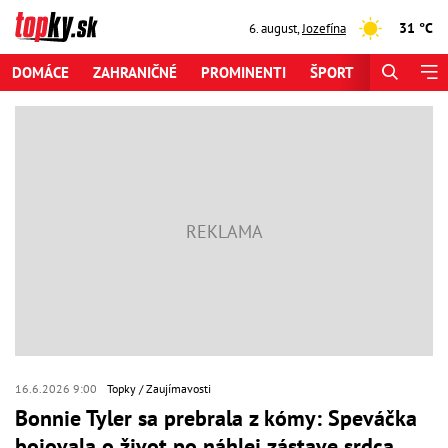
31 °C
6. august
,
Jozefína
DOMÁCE
ZAHRANIČNÉ
PROMINENTI
ŠPORT
ZAUJÍMAV
16.6.2026 9:00
Topky
Zaujímavosti
Bonnie Tyler sa prebrala z kómy: Speváčka
bojovala o život po náhlej zástave srdca