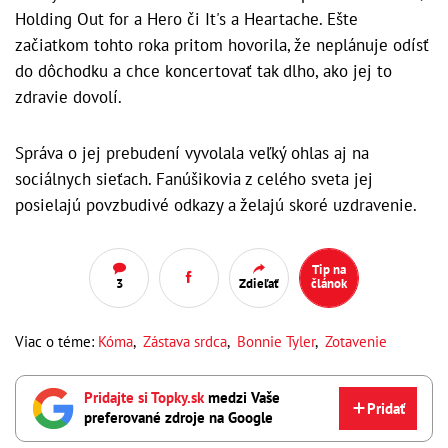
Holding Out for a Hero či It's a Heartache. Ešte
začiatkom tohto roka pritom hovorila, že neplánuje odísť
do dôchodku a chce koncertovať tak dlho, ako jej to
zdravie dovolí.
Správa o jej prebudení vyvolala veľký ohlas aj na
sociálnych sieťach. Fanúšikovia z celého sveta jej
posielajú povzbudivé odkazy a želajú skoré uzdravenie.
Tip na
3
Zdieľať
článok
Viac o téme:
Kóma
,
Zástava srdca
,
Bonnie Tyler
,
Zotavenie
Pridajte si Topky.sk
medzi Vaše
Pridať
preferované zdroje na Google