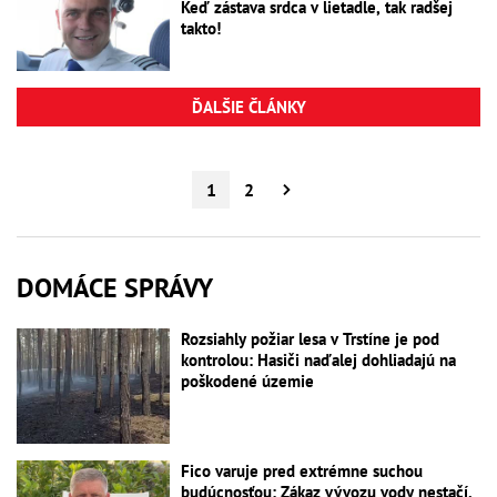
Keď zástava srdca v lietadle, tak radšej
takto!
ĎALŠIE ČLÁNKY
1
2
DOMÁCE SPRÁVY
Rozsiahly požiar lesa v Trstíne je pod
kontrolou: Hasiči naďalej dohliadajú na
poškodené územie
Fico varuje pred extrémne suchou
budúcnosťou: Zákaz vývozu vody nestačí,