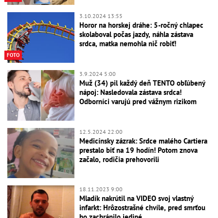
3.10.2024 13:55
Horor na horskej dráhe: 5-ročný chlapec
skolaboval počas jazdy, náhla zástava
srdca, matka nemohla nič robiť!
FOTO
3.9.2024 5:00
Muž (34) pil každý deň TENTO obľúbený
nápoj: Nasledovala zástava srdca!
Odborníci varujú pred vážnym rizikom
12.5.2024 22:00
Medicínsky zázrak: Srdce malého Cartiera
prestalo biť na 19 hodín! Potom znova
začalo, rodičia prehovorili
18.11.2023 9:00
Mladík nakrútil na VIDEO svoj vlastný
infarkt: Hrôzostrašné chvíle, pred smrťou
ho zachránilo jediné