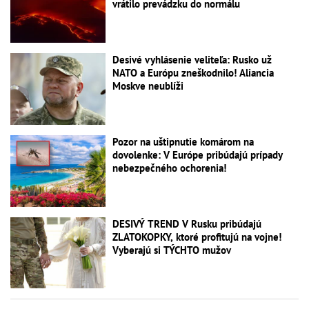
vrátilo prevádzku do normálu
Desivé vyhlásenie veliteľa: Rusko už
NATO a Európu zneškodnilo! Aliancia
Moskve neublíži
Pozor na uštipnutie komárom na
dovolenke: V Európe pribúdajú prípady
nebezpečného ochorenia!
DESIVÝ TREND V Rusku pribúdajú
ZLATOKOPKY, ktoré profitujú na vojne!
Vyberajú si TÝCHTO mužov