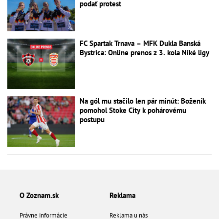
podať protest
FC Spartak Trnava – MFK Dukla Banská
Bystrica: Online prenos z 3. kola Niké ligy
Na gól mu stačilo len pár minút: Boženík
pomohol Stoke City k pohárovému
postupu
O Zoznam.sk
Reklama
Právne informácie
Reklama u nás