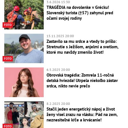
3.6.2026 15:30
TRAGÉDIA na dovolenke v Grécku!
Slovenský turista (†57) zahynul pred
očami svojej rodiny
FOTO
15.11.2025 20:00
Zastavilo sa mu srdce a vtedy to prišlo:
Stretnutie s Ježišom, anjelmi a svetlom,
ktoré mu navždy zmenilo život!
FOTO
6.5.2025 20:00
Obrovská tragédia: Zomrela 11-ročná
detská hviezda! Utrpela niekoľko zástav
srdca, nikto nevie prečo
8.2.2025 20:00
Stačil jeden energetický nápoj a život
ženy visel zrazu na vlásku: Pád na zem,
neznesiteľné kŕče a krvácanie!
FOTO