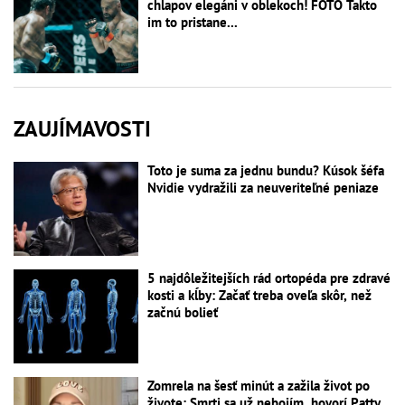
chlapov elegáni v oblekoch! FOTO Takto
im to pristane...
ZAUJÍMAVOSTI
Toto je suma za jednu bundu? Kúsok šéfa
Nvidie vydražili za neuveriteľné peniaze
5 najdôležitejších rád ortopéda pre zdravé
kosti a kĺby: Začať treba oveľa skôr, než
začnú bolieť
Zomrela na šesť minút a zažila život po
živote: Smrti sa už nebojím, hovorí Patty