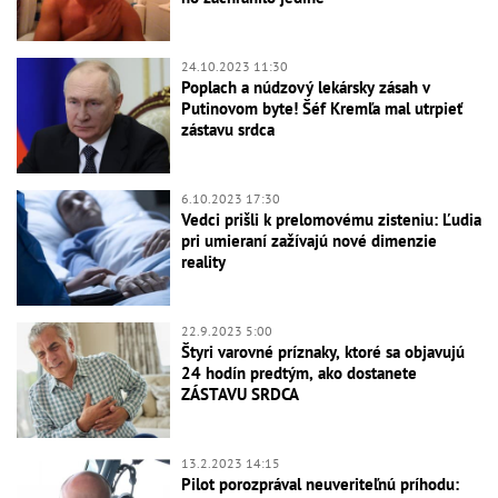
24.10.2023 11:30
Poplach a núdzový lekársky zásah v
Putinovom byte! Šéf Kremľa mal utrpieť
zástavu srdca
6.10.2023 17:30
Vedci prišli k prelomovému zisteniu: Ľudia
pri umieraní zažívajú nové dimenzie
reality
22.9.2023 5:00
Štyri varovné príznaky, ktoré sa objavujú
24 hodín predtým, ako dostanete
ZÁSTAVU SRDCA
13.2.2023 14:15
Pilot porozprával neuveriteľnú príhodu: