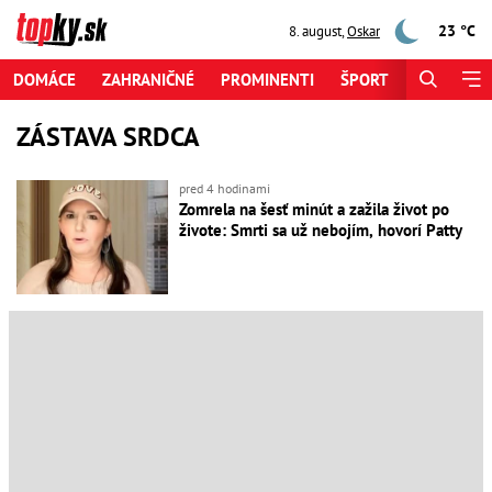
23 °C
8. august
,
Oskar
DOMÁCE
ZAHRANIČNÉ
PROMINENTI
ŠPORT
ZAUJÍMAV
ZÁSTAVA SRDCA
pred 4 hodinami
Zomrela na šesť minút a zažila život po
živote: Smrti sa už nebojím, hovorí Patty