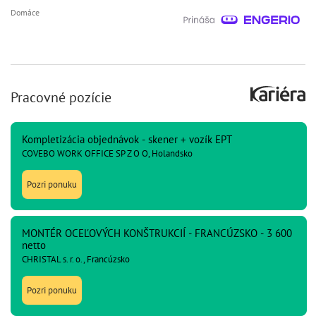
Domáce
Pracovné pozície
Kompletizácia objednávok - skener + vozík EPT
COVEBO WORK OFFICE SP Z O O, Holandsko
Pozri ponuku
MONTÉR OCEĽOVÝCH KONŠTRUKCIÍ - FRANCÚZSKO - 3 600
netto
CHRISTAL s. r. o., Francúzsko
Pozri ponuku