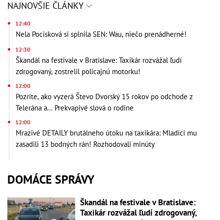
NAJNOVŠIE ČLÁNKY
12:40
Nela Pocisková si splnila SEN: Wau, niečo prenádherné!
12:30
Škandál na festivale v Bratislave: Taxikár rozvážal ľudí
zdrogovaný, zostrelil policajnú motorku!
12:00
Pozrite, ako vyzerá Števo Dvorský 15 rokov po odchode z
Telerána a... Prekvapivé slová o rodine
12:00
Mrazivé DETAILY brutálneho útoku na taxikára: Mladíci mu
zasadili 13 bodných rán! Rozhodovali minúty
DOMÁCE SPRÁVY
Škandál na festivale v Bratislave:
Taxikár rozvážal ľudí zdrogovaný,