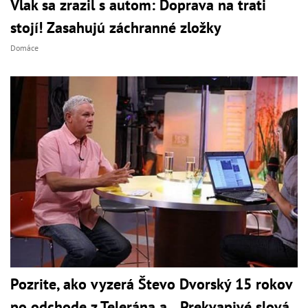
Vlak sa zrazil s autom: Doprava na trati
stojí! Zasahujú záchranné zložky
Domáce
Pozrite, ako vyzerá Števo Dvorský 15 rokov
po odchode z Telerána a... Prekvapivé slová