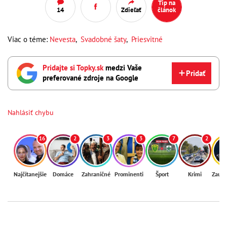
Tip na
14
Zdieľať
článok
Viac o téme:
Nevesta
,
Svadobné šaty
,
Priesvitné
Pridajte si Topky.sk
medzi Vaše
Pridať
preferované zdroje na Google
Nahlásiť chybu
16
2
3
3
7
2
Najčítanejšie
Domáce
Zahraničné
Prominenti
Šport
Krimi
Zaují