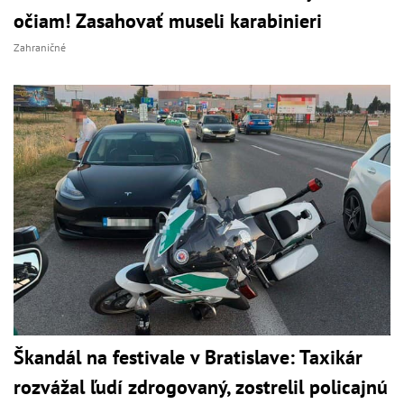
očiam! Zasahovať museli karabinieri
Zahraničné
Škandál na festivale v Bratislave: Taxikár
rozvážal ľudí zdrogovaný, zostrelil policajnú