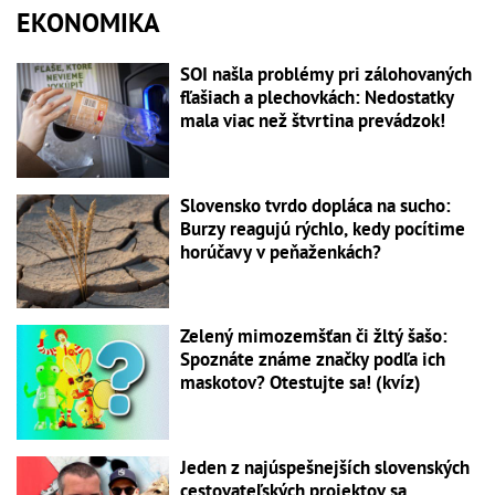
EKONOMIKA
SOI našla problémy pri zálohovaných
fľašiach a plechovkách: Nedostatky
mala viac než štvrtina prevádzok!
Slovensko tvrdo dopláca na sucho:
Burzy reagujú rýchlo, kedy pocítime
horúčavy v peňaženkách?
Zelený mimozemšťan či žltý šašo:
Spoznáte známe značky podľa ich
maskotov? Otestujte sa! (kvíz)
Jeden z najúspešnejších slovenských
cestovateľských projektov sa