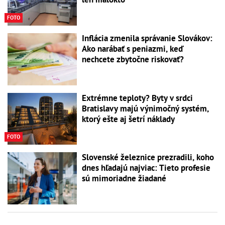
FOTO
Inflácia zmenila správanie Slovákov:
Ako narábať s peniazmi, keď
nechcete zbytočne riskovať?
Extrémne teploty? Byty v srdci
Bratislavy majú výnimočný systém,
ktorý ešte aj šetrí náklady
FOTO
Slovenské železnice prezradili, koho
dnes hľadajú najviac: Tieto profesie
sú mimoriadne žiadané