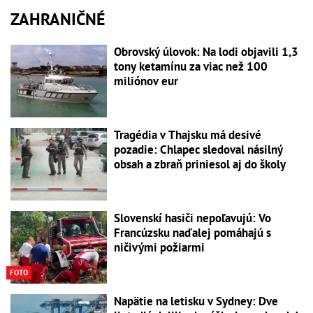
ZAHRANIČNÉ
Obrovský úlovok: Na lodi objavili 1,3
tony ketamínu za viac než 100
miliónov eur
Tragédia v Thajsku má desivé
pozadie: Chlapec sledoval násilný
obsah a zbraň priniesol aj do školy
Slovenskí hasiči nepoľavujú: Vo
Francúzsku naďalej pomáhajú s
ničivými požiarmi
FOTO
Napätie na letisku v Sydney: Dve