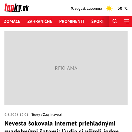
30 °C
9. august
,
Ľubomíra
DOMÁCE
ZAHRANIČNÉ
PROMINENTI
ŠPORT
ZAUJÍMAV
9.6.2026 12:01
Topky
Zaujímavosti
Nevesta šokovala internet priehľadnými
svadobnými šatami: Ľudia si všimli jeden