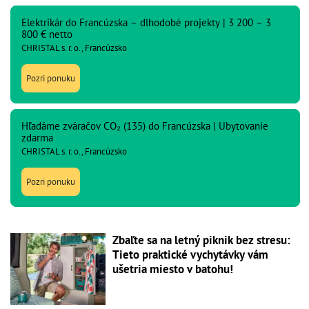
Elektrikár do Francúzska – dlhodobé projekty | 3 200 – 3
800 € netto
CHRISTAL s. r. o., Francúzsko
Pozri ponuku
Hľadáme zváračov CO₂ (135) do Francúzska | Ubytovanie
zdarma
CHRISTAL s. r. o., Francúzsko
Pozri ponuku
Zbaľte sa na letný piknik bez stresu:
Tieto praktické vychytávky vám
ušetria miesto v batohu!