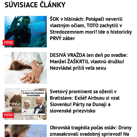
SÚVISIACE ČLÁNKY
ŠOK v hlbinách: Potápači neverili
vlastným očiam, TOTO zachytili v
Stredozemnom mori! Ide o historicky
PRVÝ záber
FOTO
DESIVÁ VRAŽDA len deň po svadbe:
Manžel ŽAŠKRTIL vlastnú družku!
Nezvládal príliš veľa sexu
Svetový prominent sa oženil v
Bratislave: Exšéf Airbusu si vzal
Slovenku! Párty na Dunaji a
slovenské priezvisko
FOTO
Obrovská tragédia počas osláv: Drony
zmasakrovali svadobný sprievod! Na