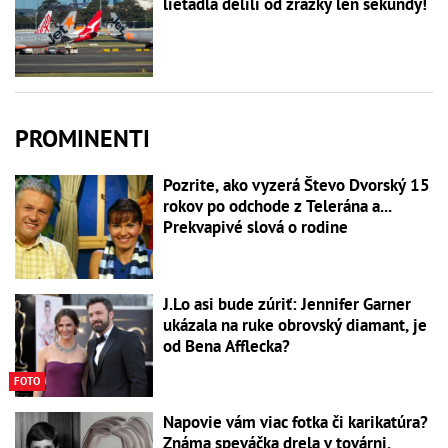
lietadlá delili od zrážky len sekundy!
PROMINENTI
Pozrite, ako vyzerá Števo Dvorský 15
rokov po odchode z Telerána a...
Prekvapivé slová o rodine
J.Lo asi bude zúriť: Jennifer Garner
ukázala na ruke obrovský diamant, je
od Bena Afflecka?
FOTO
Napovie vám viac fotka či karikatúra?
Známa speváčka drela v továrni,