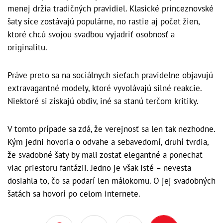
menej držia tradičných pravidiel. Klasické princeznovské
šaty síce zostávajú populárne, no rastie aj počet žien,
ktoré chcú svojou svadbou vyjadriť osobnosť a
originalitu.
Práve preto sa na sociálnych sieťach pravidelne objavujú
extravagantné modely, ktoré vyvolávajú silné reakcie.
Niektoré si získajú obdiv, iné sa stanú terčom kritiky.
V tomto prípade sa zdá, že verejnosť sa len tak nezhodne.
Kým jedni hovoria o odvahe a sebavedomí, druhí tvrdia,
že svadobné šaty by mali zostať elegantné a ponechať
viac priestoru fantázii. Jedno je však isté – nevesta
dosiahla to, čo sa podarí len málokomu. O jej svadobných
šatách sa hovorí po celom internete.