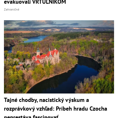
evakuovali VRTUĽNÍKOM
Zahraničné
Tajné chodby, nacistický výskum a
rozprávkový vzhľad: Príbeh hradu Czocha
neprestáva fascinovať