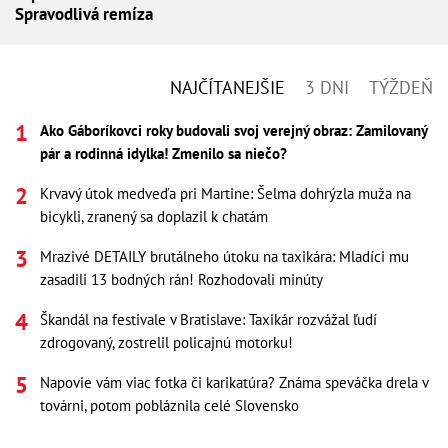
Spravodlivá remíza
NAJČÍTANEJŠIE
3 DNI
TÝŽDEŇ
Ako Gáboríkovci roky budovali svoj verejný obraz: Zamilovaný
pár a rodinná idylka! Zmenilo sa niečo?
Krvavý útok medveďa pri Martine: Šelma dohrýzla muža na
bicykli, zranený sa doplazil k chatám
Mrazivé DETAILY brutálneho útoku na taxikára: Mladíci mu
zasadili 13 bodných rán! Rozhodovali minúty
Škandál na festivale v Bratislave: Taxikár rozvážal ľudí
zdrogovaný, zostrelil policajnú motorku!
Napovie vám viac fotka či karikatúra? Známa speváčka drela v
továrni, potom pobláznila celé Slovensko