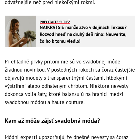
odvážnejšie než pred niekoľkými rokmi.
PREČÍTAJTE SI TIEŽ
NAJKRATŠIE manželstvo v dejinách Texasu?
Rozvod hneď na druhý deň ráno: Neuveríte,
čo ho k tomu viedlo!
Priehľadné prvky pritom nie sú vo svadobnej móde
žiadnou novinkou. V posledných rokoch sa čoraz častejšie
objavujú modely s transparentnými časťami, hlbokými
výstrihmi alebo odhaleným chrbtom. Niektoré nevesty
dokonca volia šaty, ktoré balansujú na hranici medzi
svadobnou módou a haute couture.
Kam až môže zájsť svadobná móda?
Módni experti upozorňujú, že dnešné nevesty sa čoraz