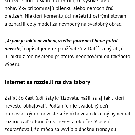
kritiky. Mnohí diskutujúci tvrdili, že vysoké biele
nohavičky pripomínajú plienku alebo nemocničnú
bielizeň. Niektorí komentujúci nešetrili ostrými slovami
a označili celý model za nevhodný na svadobný obrad.
„Aspoň ju nikto nezatieni, všetka pozornosť bude patriť
neveste,“
napísal jeden z používateľov. Ďalší sa pýtali, či
ju nikto z rodiny alebo priateľov neodhováral od takéhoto
výberu.
Internet sa rozdelil na dva tábory
Zatiaľ čo časť ľudí šaty kritizovala, našli sa aj takí, ktorí
nevestu obhajovali. Podľa nich je svadobný deň
predovšetkým o neveste a ženíchovi a nikto iný by nemal
rozhodovať o tom, čo si nevesta oblečie. Viacerí
zdôrazňovali, že móda sa vyvíja a dnešné trendy sú