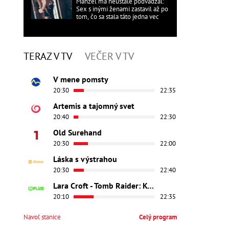
Manžel ma neustále podvádzal:
Sex s inými ženami zastavil až po
tom, čo sa stala táto jedna vec
TERAZ V TV
VEČER V TV
V mene pomsty
20:30
22:35
Artemis a tajomný svet
20:40
22:30
Old Surehand
20:30
22:00
Láska s výstrahou
20:30
22:40
Lara Croft - Tomb Raider: Kolíska života
20:10
22:35
Navoľ stanice
Celý program