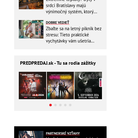
srdci Bratislavy majú
výnimočný systém, ktorý
ešte aj šetrí náklady
DOBRE VEDIEŤ
Zbaľte sa na letný piknik bez
stresu: Tieto praktické
vychytávky vám ušetria
miesto v batohu!
PREDPREDAJ
.sk - Tu sa rodia zážitky
PARTNERSKÉ VZŤAHY