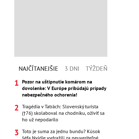
NAJČÍTANEJŠIE
3 DNI
TÝŽDEŇ
Pozor na uštipnutie komárom na
dovolenke: V Európe pribúdajú prípady
nebezpečného ochorenia!
Tragédia v Tatrách: Slovenský turista
(†76) skolaboval na chodníku, oživiť sa
ho už nepodarilo
Toto je suma za jednu bundu? Kúsok
šéfa Nvidie vydražili za neuveriteľné