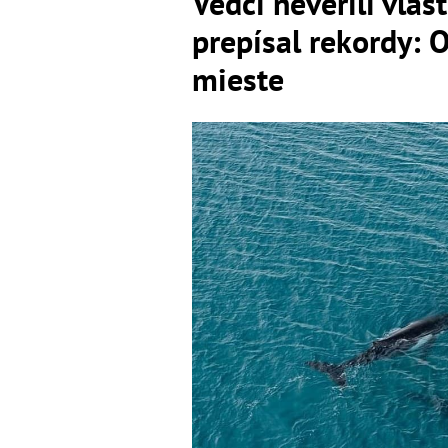
Vedci neverili vla
prepísal rekordy: 
mieste