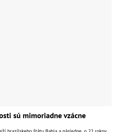
sti sú mimoriadne vzácne
eží brazílskeho štátu Bahia a následne, o 22 rokov