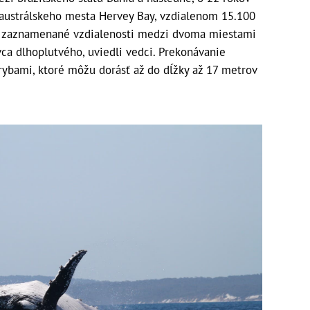
í austrálskeho mesta Hervey Bay, vzdialenom 15.100
ie zaznamenané vzdialenosti medzi dvoma miestami
vca dlhoplutvého, uviedli vedci. Prekonávanie
rybami, ktoré môžu dorásť až do dĺžky až 17 metrov