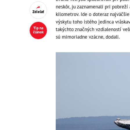
neskôr, ju zaznamenali pri pobrež
Zdieľať
kilometrov. Ide o doteraz najväčš
výskytu toho istého jedinca vráska
Tip na
takýchto značných vzdialeností veľ
článok
sú mimoriadne vzácne, dodali.