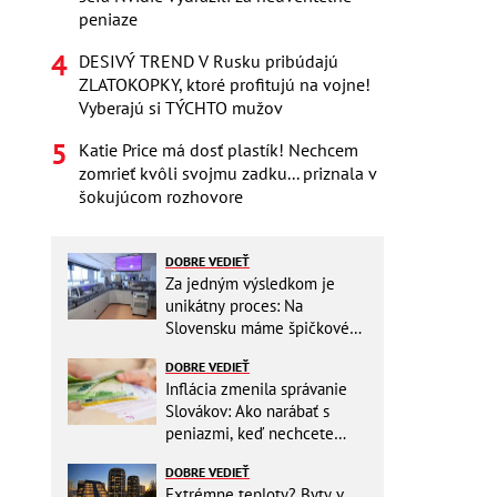
peniaze
DESIVÝ TREND V Rusku pribúdajú
ZLATOKOPKY, ktoré profitujú na vojne!
Vyberajú si TÝCHTO mužov
Katie Price má dosť plastík! Nechcem
zomrieť kvôli svojmu zadku... priznala v
šokujúcom rozhovore
DOBRE VEDIEŤ
Za jedným výsledkom je
unikátny proces: Na
Slovensku máme špičkové
pracovisko
DOBRE VEDIEŤ
Inflácia zmenila správanie
Slovákov: Ako narábať s
peniazmi, keď nechcete
zbytočne riskovať?
DOBRE VEDIEŤ
Extrémne teploty? Byty v