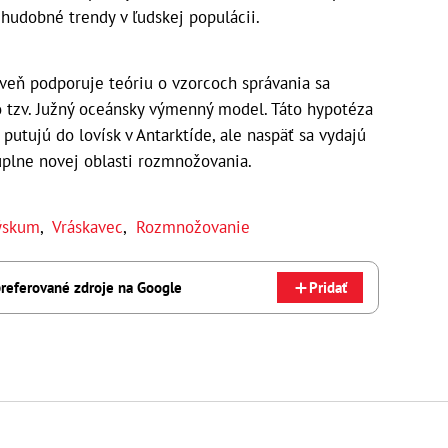
udobné trendy v ľudskej populácii.
oveň podporuje teóriu o vzorcoch správania sa
 tzv. Južný oceánsky výmenný model. Táto hypotéza
 putujú do lovísk v Antarktíde, ale naspäť sa vydajú
úplne novej oblasti rozmnožovania.
ýskum
,
Vráskavec
,
Rozmnožovanie
referované zdroje na Google
Pridať