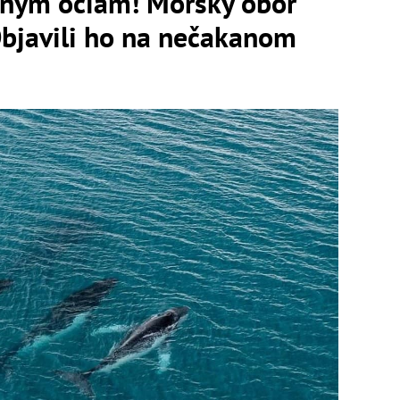
stným očiam! Morský obor
Objavili ho na nečakanom