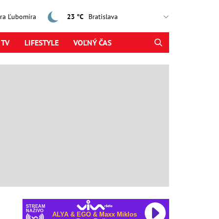
jtra Ľubomíra
23 °C
 TV
LIFESTYLE
VOĽNÝ ČAS
STREAM
NAŽIVO
ALYA & EGO & Maxx Miklos