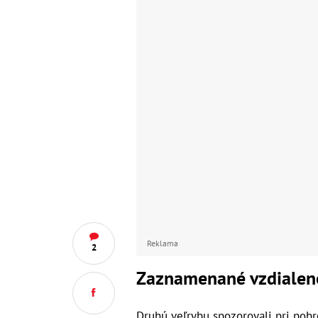
Reklama
2
Zaznamenané vzdialeno
Druhú veľrybu spozorovali pri pobr