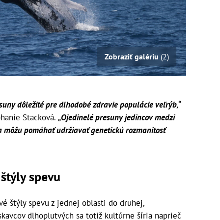
Zobraziť galériu
(2)
esuny dôležité pre dlhodobé zdravie populácie veľrýb,“
phanie Stacková.
„Ojedinelé presuny jedincov medzi
 môžu pomáhať udržiavať genetickú rozmanitosť
štýly spevu
 štýly spevu z jednej oblasti do druhej,
kavcov dlhoplutvých sa totiž kultúrne šíria naprieč