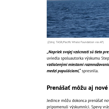
(Zdroj: TASR/Pacific Whale Foundation via AP)
„Napriek svojej vzácnosti sú tieto pr
uviedla spoluautorka výskumu Ste
vzdialenými miestami rozmnožovania
medzi populáciami,“
spresnila.
Prenášať môžu aj nové 
Jedince môžu dokonca prenášať nové
pripomenuli výskumníci. Spevy vrás