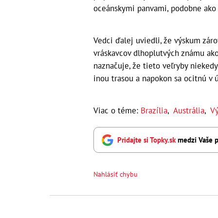
oceánskymi panvami, podobne ako h
Vedci ďalej uviedli, že výskum zár
vráskavcov dlhoplutvých známu ako
naznačuje, že tieto veľryby niekedy
inou trasou a napokon sa ocitnú v 
Viac o téme:
Brazília
,
Austrália
,
V
Pridajte si Topky.sk
medzi Vaše p
Nahlásiť chybu