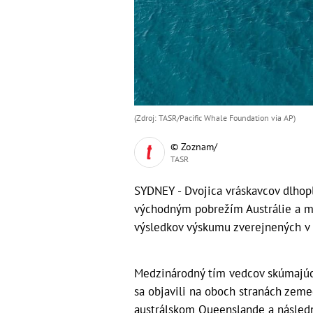
(Zdroj: TASR/Pacific Whale Foundation via AP)
© Zoznam/
TASR
SYDNEY - Dvojica vráskavcov dlhop
východným pobrežím Austrálie a mi
výsledkov výskumu zverejnených v 
Medzinárodný tím vedcov skúmajúc d
sa objavili na oboch stranách zeme
austrálskom Queenslande a následne