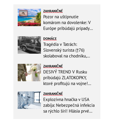
ZAHRANIČNÉ
Pozor na uštipnutie
komárom na dovolenke: V
Európe pribúdajú prípady
nebezpečného ochorenia!
DOMÁCE
Tragédia v Tatrách:
Slovenský turista (†76)
skolaboval na chodníku,
oživiť sa ho už nepodarilo
ZAHRANIČNÉ
DESIVÝ TREND V Rusku
pribúdajú ZLATOKOPKY,
ktoré profitujú na vojne!
Vyberajú si TÝCHTO mužov
ZAHRANIČNÉ
Explozívna hnačka v USA
zabíja: Nebezpečná infekcia
sa rýchlo šíri! Hlásia prvé
obete