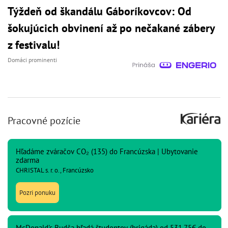
Týždeň od škandálu Gáboríkovcov: Od
šokujúcich obvinení až po nečakané zábery
z festivalu!
Domáci prominenti
Pracovné pozície
Hľadáme zváračov CO₂ (135) do Francúzska | Ubytovanie
zdarma
CHRISTAL s. r. o., Francúzsko
Pozri ponuku
McDonald's Budča hľadá študentov (brigáda) od 531,75€ do