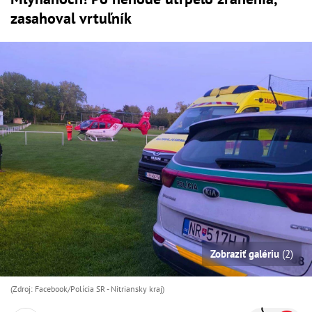
zasahoval vrtuľník
Zobraziť galériu
(2)
(Zdroj: Facebook/Polícia SR - Nitriansky kraj )