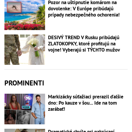
Pozor na uštipnutie komárom na
dovolenke: V Európe pribúdajú
prípady nebezpečného ochorenia!
DESIVÝ TREND V Rusku pribúdajú
ZLATOKOPKY, ktoré profitujú na
vojne! Vyberajú si TÝCHTO mužov
PROMINENTI
Markizácky súťažiaci prerazil ďalšie
dno: Po kauze v šou... Ide na tom
zarábať!
Dramatické chvíle pri nakrúcaní