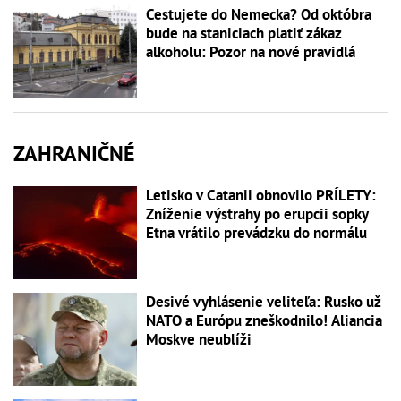
Cestujete do Nemecka? Od októbra
bude na staniciach platiť zákaz
alkoholu: Pozor na nové pravidlá
ZAHRANIČNÉ
Letisko v Catanii obnovilo PRÍLETY:
Zníženie výstrahy po erupcii sopky
Etna vrátilo prevádzku do normálu
Desivé vyhlásenie veliteľa: Rusko už
NATO a Európu zneškodnilo! Aliancia
Moskve neublíži