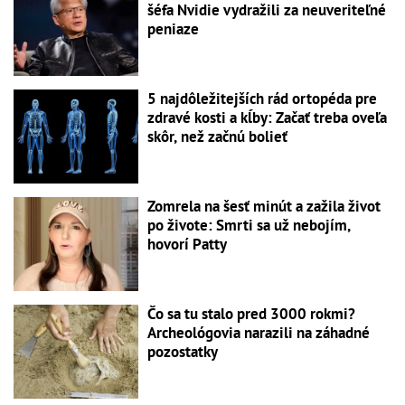
šéfa Nvidie vydražili za neuveriteľné
peniaze
5 najdôležitejších rád ortopéda pre
zdravé kosti a kĺby: Začať treba oveľa
skôr, než začnú bolieť
Zomrela na šesť minút a zažila život
po živote: Smrti sa už nebojím,
hovorí Patty
Čo sa tu stalo pred 3000 rokmi?
Archeológovia narazili na záhadné
pozostatky