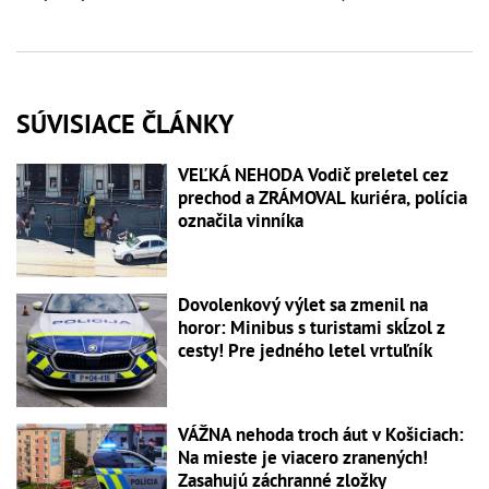
SÚVISIACE ČLÁNKY
VEĽKÁ NEHODA Vodič preletel cez
prechod a ZRÁMOVAL kuriéra, polícia
označila vinníka
Dovolenkový výlet sa zmenil na
horor: Minibus s turistami skĺzol z
cesty! Pre jedného letel vrtuľník
VÁŽNA nehoda troch áut v Košiciach:
Na mieste je viacero zranených!
Zasahujú záchranné zložky