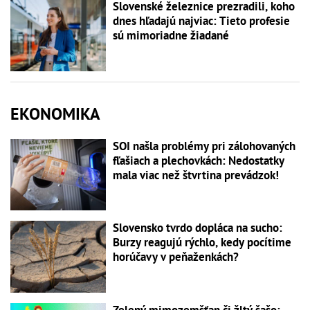
Slovenské železnice prezradili, koho
dnes hľadajú najviac: Tieto profesie
sú mimoriadne žiadané
EKONOMIKA
SOI našla problémy pri zálohovaných
fľašiach a plechovkách: Nedostatky
mala viac než štvrtina prevádzok!
Slovensko tvrdo dopláca na sucho:
Burzy reagujú rýchlo, kedy pocítime
horúčavy v peňaženkách?
Zelený mimozemšťan či žltý šašo: