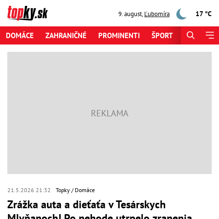
17 °C
9. august
,
Ľubomíra
DOMÁCE
ZAHRANIČNÉ
PROMINENTI
ŠPORT
ZAUJÍMAV
21.5.2026 21:32
Topky
Domáce
Zrážka auta a dieťaťa v Tesárskych
Mlyňanoch! Po nehode utrpelo zranenia,