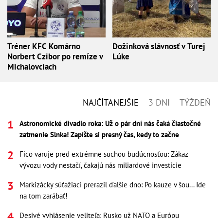
Tréner KFC Komárno
Dožinková slávnosť v Turej
Norbert Czibor po remíze v
Lúke
Michalovciach
NAJČÍTANEJŠIE
3 DNI
TÝŽDEŇ
Astronomické divadlo roka: Už o pár dní nás čaká čiastočné
zatmenie Slnka! Zapíšte si presný čas, kedy to začne
Fico varuje pred extrémne suchou budúcnosťou: Zákaz
vývozu vody nestačí, čakajú nás miliardové investície
Markizácky súťažiaci prerazil ďalšie dno: Po kauze v šou... Ide
na tom zarábať!
Desivé vyhlásenie veliteľa: Rusko už NATO a Európu