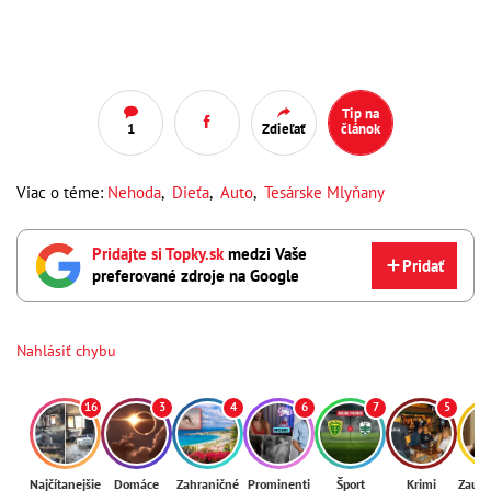
Tip na
1
Zdieľať
článok
Viac o téme:
Nehoda
,
Dieťa
,
Auto
,
Tesárske Mlyňany
Pridajte si Topky.sk
medzi Vaše
Pridať
preferované zdroje na Google
Nahlásiť chybu
16
3
4
6
7
5
Najčítanejšie
Domáce
Zahraničné
Prominenti
Šport
Krimi
Zaují