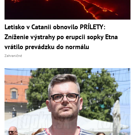
Letisko v Catanii obnovilo PRÍLETY:
Zníženie výstrahy po erupcii sopky Etna
vrátilo prevádzku do normálu
Zahraničné