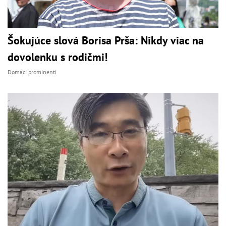
Šokujúce slová Borisa Prša: Nikdy viac na
dovolenku s rodičmi!
Domáci prominenti