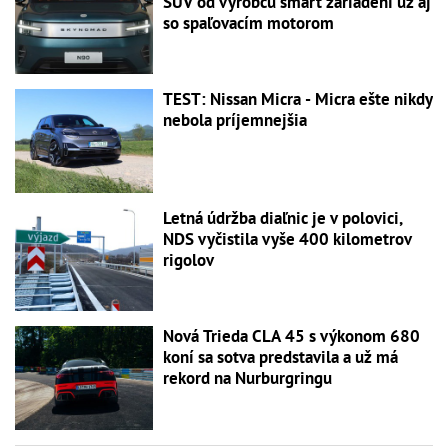
SUV od výrobcu smart zariadení už aj
so spaľovacím motorom
TEST: Nissan Micra - Micra ešte nikdy
nebola príjemnejšia
Letná údržba diaľnic je v polovici,
NDS vyčistila vyše 400 kilometrov
rigolov
Nová Trieda CLA 45 s výkonom 680
koní sa sotva predstavila a už má
rekord na Nurburgringu