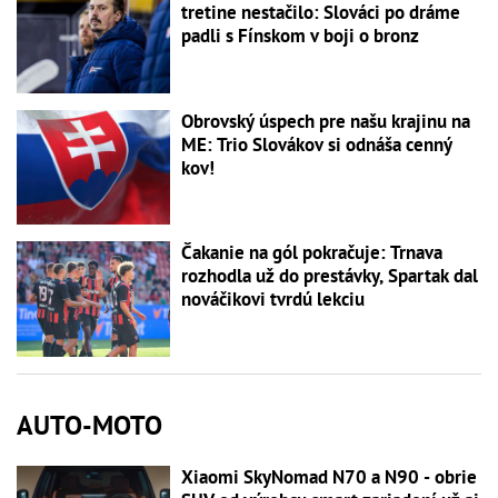
tretine nestačilo: Slováci po dráme
padli s Fínskom v boji o bronz
Obrovský úspech pre našu krajinu na
ME: Trio Slovákov si odnáša cenný
kov!
Čakanie na gól pokračuje: Trnava
rozhodla už do prestávky, Spartak dal
nováčikovi tvrdú lekciu
AUTO-MOTO
Xiaomi SkyNomad N70 a N90 - obrie