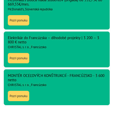
669,55€/mes.
McDonald's, Slovenská republika
Pozri ponuku
Elektrikár do Francúzska – dlhodobé projekty | 3 200 – 3
800 € netto
CHRISTAL s. r. o., Francúzsko
Pozri ponuku
MONTÉR OCEĽOVÝCH KONŠTRUKCIÍ - FRANCÚZSKO - 3 600
netto
CHRISTAL s. r. o., Francúzsko
Pozri ponuku