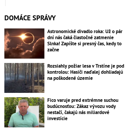
DOMÁCE SPRÁVY
Astronomické divadlo roka: Už o pár
dní nás čaká čiastočné zatmenie
Slnka! Zapíšte si presný čas, kedy to
začne
Rozsiahly požiar lesa v Trstíne je pod
kontrolou: Hasiči naďalej dohliadajú
na poškodené územie
Fico varuje pred extrémne suchou
budúcnosťou: Zákaz vývozu vody
nestačí, čakajú nás miliardové
investície