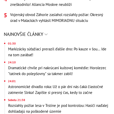
zneškodnilo! Aliancia Moskve neublíži
Vojenský obvod Záhorie zasiahol rozsiahly požiar: Okresný
úrad v Malackách vyhlásil MIMORIADNU situáciu
NAJNOVŠIE ČLÁNKY
01:30
Markizácky súťažiaci prerazil ďalšie dno: Po kauze v šou... Ide
na tom zarábať!
24:10
Dramatické chvíle pri nakrúcaní kultovej komédie: Horolezec
"tatínek do polepšovny" sa takmer zabil!
24:01
Astronomické divadlo roka: Už o pár dní nás čaká čiastočné
zatmenie Slnka! Zapíšte si presný čas, kedy to začne
Sobota 21:38
Rozsiahly požiar lesa v Trstíne je pod kontrolou: Hasiči naďalej
dohliadajú na poškodené územie