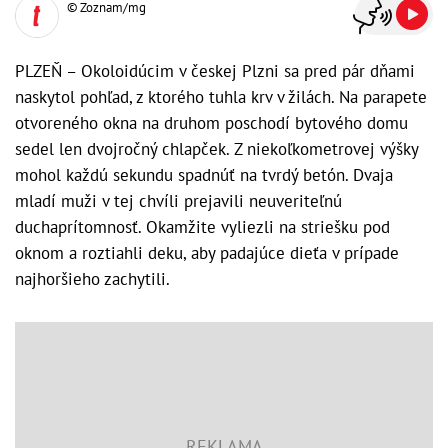
© Zoznam/mg
PLZEŇ – Okoloidúcim v českej Plzni sa pred pár dňami
naskytol pohľad, z ktorého tuhla krv v žilách. Na parapete
otvoreného okna na druhom poschodí bytového domu
sedel len dvojročný chlapček. Z niekoľkometrovej výšky
mohol každú sekundu spadnúť na tvrdý betón. Dvaja
mladí muži v tej chvíli prejavili neuveriteľnú
duchaprítomnosť. Okamžite vyliezli na striešku pod
oknom a roztiahli deku, aby padajúce dieťa v prípade
najhoršieho zachytili.