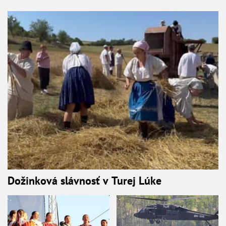
Dožinková slávnosť v Turej Lúke