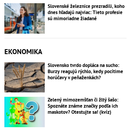
Slovenské železnice prezradili, koho
dnes hľadajú najviac: Tieto profesie
sú mimoriadne žiadané
EKONOMIKA
Slovensko tvrdo dopláca na sucho:
Burzy reagujú rýchlo, kedy pocítime
horúčavy v peňaženkách?
Zelený mimozemšťan či žltý šašo:
Spoznáte známe značky podľa ich
maskotov? Otestujte sa! (kvíz)