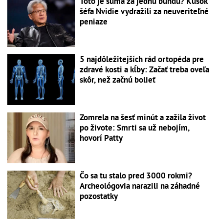
Toto je suma za jednu bundu? Kúsok
šéfa Nvidie vydražili za neuveriteľné
peniaze
5 najdôležitejších rád ortopéda pre
zdravé kosti a kĺby: Začať treba oveľa
skôr, než začnú bolieť
Zomrela na šesť minút a zažila život
po živote: Smrti sa už nebojím,
hovorí Patty
Čo sa tu stalo pred 3000 rokmi?
Archeológovia narazili na záhadné
pozostatky