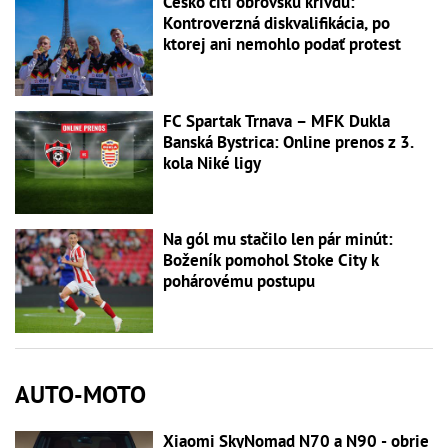
Česko cíti obrovskú krivdu:
Kontroverzná diskvalifikácia, po
ktorej ani nemohlo podať protest
FC Spartak Trnava – MFK Dukla
Banská Bystrica: Online prenos z 3.
kola Niké ligy
Na gól mu stačilo len pár minút:
Boženík pomohol Stoke City k
pohárovému postupu
AUTO-MOTO
Xiaomi SkyNomad N70 a N90 - obrie