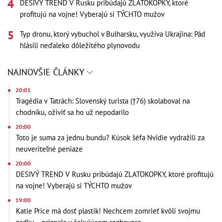
DESIVÝ TREND V Rusku pribúdajú ZLATOKOPKY, ktoré
profitujú na vojne! Vyberajú si TÝCHTO mužov
Typ dronu, ktorý vybuchol v Bulharsku, využíva Ukrajina: Pád
hlásili neďaleko dôležitého plynovodu
NAJNOVŠIE ČLÁNKY
20:01
Tragédia v Tatrách: Slovenský turista (†76) skolaboval na
chodníku, oživiť sa ho už nepodarilo
20:00
Toto je suma za jednu bundu? Kúsok šéfa Nvidie vydražili za
neuveriteľné peniaze
20:00
DESIVÝ TREND V Rusku pribúdajú ZLATOKOPKY, ktoré profitujú
na vojne! Vyberajú si TÝCHTO mužov
19:00
Katie Price má dosť plastík! Nechcem zomrieť kvôli svojmu