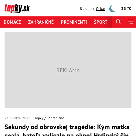
23 °C
8. august
,
Oskar
DOMÁCE
ZAHRANIČNÉ
PROMINENTI
ŠPORT
ZAUJÍMAV
21.5.2026 20:00
Topky
Zahraničné
Sekundy od obrovskej tragédie: Kým matka
spala, batoľa vyliezlo na okno! Hrdinský čin