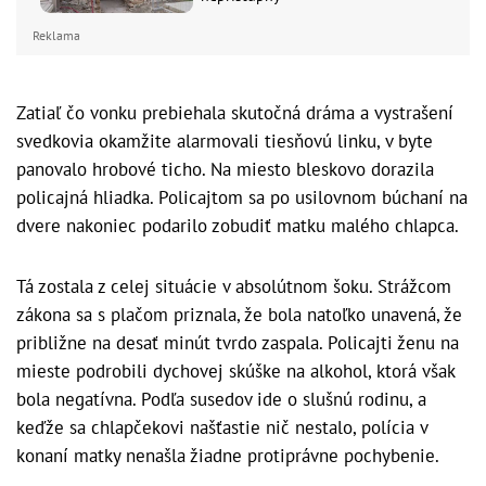
Reklama
Zatiaľ čo vonku prebiehala skutočná dráma a vystrašení
svedkovia okamžite alarmovali tiesňovú linku, v byte
panovalo hrobové ticho. Na miesto bleskovo dorazila
policajná hliadka. Policajtom sa po usilovnom búchaní na
dvere nakoniec podarilo zobudiť matku malého chlapca.
Tá zostala z celej situácie v absolútnom šoku. Strážcom
zákona sa s plačom priznala, že bola natoľko unavená, že
približne na desať minút tvrdo zaspala. Policajti ženu na
mieste podrobili dychovej skúške na alkohol, ktorá však
bola negatívna. Podľa susedov ide o slušnú rodinu, a
keďže sa chlapčekovi našťastie nič nestalo, polícia v
konaní matky nenašla žiadne protiprávne pochybenie.