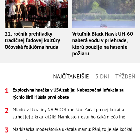
22. ročník prehliadky
Vrtuľník Black Hawk UH-60
tradičnej ľudovej kultúry
naberá vodu v priehrade,
Očovská folklórna hruda
ktorú použije na hasenie
požiaru
NAJČÍTANEJŠIE
3 DNI
TÝŽDEŇ
Explozívna hnačka v USA zabíja: Nebezpečná infekcia sa
rýchlo šíri! Hlásia prvé obete
Mladík z Ukrajiny NAPADOL mníšku: Začal po nej kričať a
strhol jej z krku krížik! Namiesto trestu ho čaká niečo iné
Markizácka moderátorka ukázala mamu: Páni, to je ale kočka!