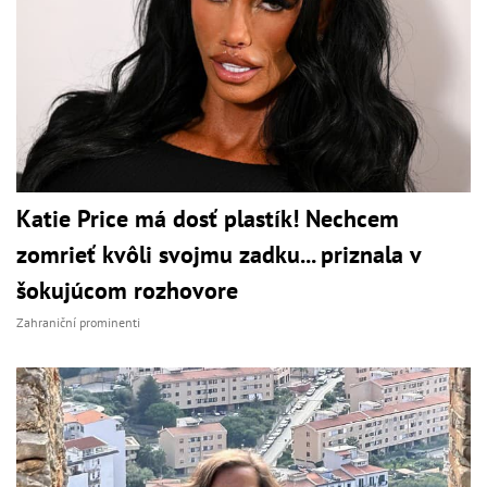
Katie Price má dosť plastík! Nechcem
zomrieť kvôli svojmu zadku... priznala v
šokujúcom rozhovore
Zahraniční prominenti