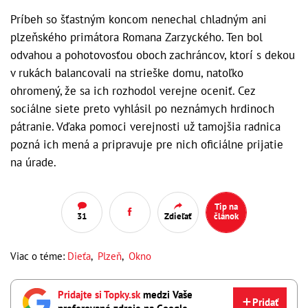
Príbeh so šťastným koncom nenechal chladným ani
plzeňského primátora Romana Zarzyckého. Ten bol
odvahou a pohotovosťou oboch zachráncov, ktorí s dekou
v rukách balancovali na strieške domu, natoľko
ohromený, že sa ich rozhodol verejne oceniť. Cez
sociálne siete preto vyhlásil po neznámych hrdinoch
pátranie. Vďaka pomoci verejnosti už tamojšia radnica
pozná ich mená a pripravuje pre nich oficiálne prijatie
na úrade.
Tip na
31
Zdieľať
článok
Viac o téme:
Dieťa
,
Plzeň
,
Okno
Pridajte si Topky.sk
medzi Vaše
Pridať