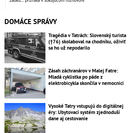
zadku... priznala v šokujúcom rozhovore
DOMÁCE SPRÁVY
Tragédia v Tatrách: Slovenský turista
(†76) skolaboval na chodníku, oživiť
sa ho už nepodarilo
Zásah záchranárov v Malej Fatre:
Mladá cyklistka po páde z
elektrobicykla skončila v nemocnici
Vysoké Tatry vstupujú do digitálnej
éry: Ubytovací systém zjednoduší
dane aj cestovanie