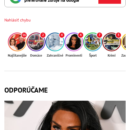
preferované zdroje na Google
Nahlásiť chybu
16
2
4
4
7
3
Najčítanejšie
Domáce
Zahraničné
Prominenti
Šport
Krimi
Zaují
ODPORÚČAME