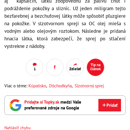
aj kapsaicín, látku zodpovednú za pálivú chuť i
podráždenie pokožky a slizníc. Už jeden miligram tejto
bezfarebnej a bezchuťovej látky môže spôsobiť pľuzgiere
na pokožke. V slzotvornom spreji sa OC olej mieša s
vodným alebo olejovým roztokom. Následne je pridaná
hnacia látka, ktorá zabezpečí, že sprej po stlačení
vystrekne z nádoby.
Tip na
1
Zdieľať
článok
Viac o téme:
Kúpalisko
,
Dôchodkyňa
,
Slzotvorný sprej
Pridajte si Topky.sk
medzi Vaše
Pridať
preferované zdroje na Google
Nahlásiť chybu