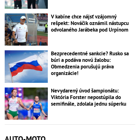
V kabíne chce nájsť vzájomný
rešpekt: Nováčik oznámil nástupcu
odvolaného Jarábeka pod Urpínom
Bezprecedentné sankcie? Rusko sa
búri a podáva novú žalobu:
Obmedzenia porušujú práva
organizácie!
Nevydarený úvod šampionátu:
Viktória Forster nepostúpila do
semifinále, zdolala jednu súperku
AUTO-MOTO