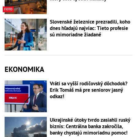
FOTO
Slovenské železnice prezradili, koho
dnes hľadajú najviac: Tieto profesie
sú mimoriadne žiadané
EKONOMIKA
Vráti sa vyšší rodičovský dôchodok?
Erik Tomáš má pre seniorov jasný
odkaz!
Ukrajinské útoky tvrdo zasiahli ruský
biznis: Centrálna banka zakročila,
banky chystajú mimoriadnu pomoc!