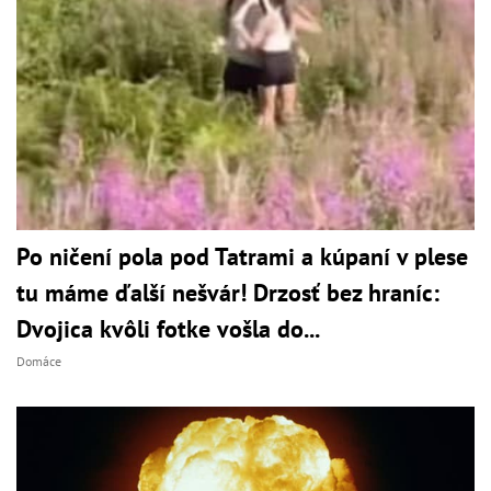
Po ničení pola pod Tatrami a kúpaní v plese
tu máme ďalší nešvár! Drzosť bez hraníc:
Dvojica kvôli fotke vošla do...
Domáce