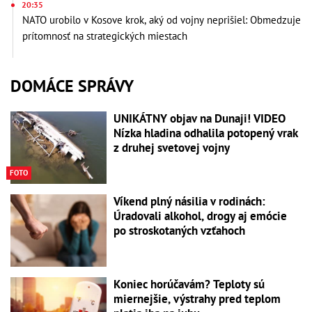
20:35
NATO urobilo v Kosove krok, aký od vojny neprišiel: Obmedzuje
prítomnosť na strategických miestach
DOMÁCE SPRÁVY
UNIKÁTNY objav na Dunaji! VIDEO
Nízka hladina odhalila potopený vrak
z druhej svetovej vojny
FOTO
Víkend plný násilia v rodinách:
Úradovali alkohol, drogy aj emócie
po stroskotaných vzťahoch
Koniec horúčavám? Teploty sú
miernejšie, výstrahy pred teplom