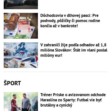
Dôchodcovia v dlhovej pasci: Pre
podvody, pôžičky či pomoc rodine
končia až v bankrote!
V zahraničí žije podľa odhadov až 1,8
milióna Slovákov: Štát im vlani poslal
milióny eur!
ŠPORT
Tréner Priske o avizovanom odchode
Haraslína zo Sparty: Futbal vie byť
brutálny a cynický