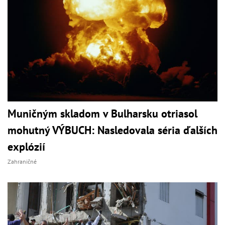
Muničným skladom v Bulharsku otriasol
mohutný VÝBUCH: Nasledovala séria ďalších
explózií
Zahraničné