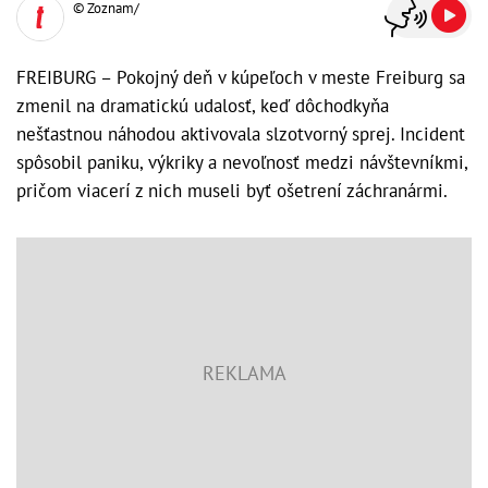
© Zoznam/
FREIBURG – Pokojný deň v kúpeľoch v meste Freiburg sa
zmenil na dramatickú udalosť, keď dôchodkyňa
nešťastnou náhodou aktivovala slzotvorný sprej. Incident
spôsobil paniku, výkriky a nevoľnosť medzi návštevníkmi,
pričom viacerí z nich museli byť ošetrení záchranármi.