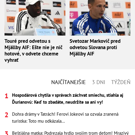
Touré pred odvetou s
Svetozar Markovič pred
Mjällby AIF: Ešte nie je nič
odvetou Slovana proti
hotové, v odvete chceme
Mjällby AIF
vyhrať
NAJČÍTANEJŠIE
3 DNI
TÝŽDEŇ
Hospodárová chytila v správach záchvat smiechu, stiahla aj
Ďurianovú: Keď to zbadáte, neudržíte sa ani vy!
Dohra drámy v Tatrách! Ferovi Jokeovi sa ozvala zranená
turistka: Toto mu odkázala...
Beštiálna matka: Podrezala hrdlo svojim trom deťom! Mrazivý