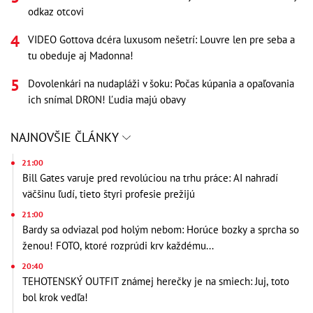
odkaz otcovi
VIDEO Gottova dcéra luxusom nešetrí: Louvre len pre seba a
tu obeduje aj Madonna!
Dovolenkári na nudapláži v šoku: Počas kúpania a opaľovania
ich snímal DRON! Ľudia majú obavy
NAJNOVŠIE ČLÁNKY
21:00
Bill Gates varuje pred revolúciou na trhu práce: AI nahradí
väčšinu ľudí, tieto štyri profesie prežijú
21:00
Bardy sa odviazal pod holým nebom: Horúce bozky a sprcha so
ženou! FOTO, ktoré rozprúdi krv každému...
20:40
TEHOTENSKÝ OUTFIT známej herečky je na smiech: Juj, toto
bol krok vedľa!