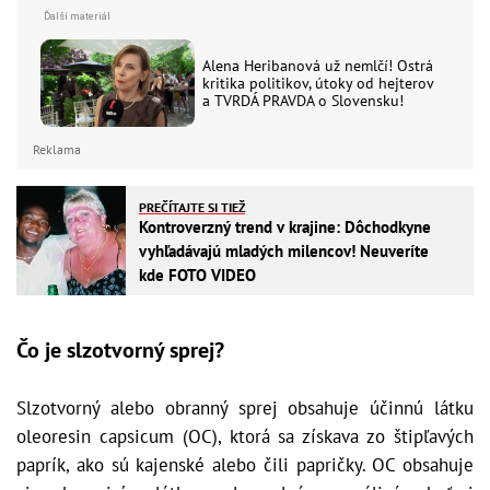
Alena Heribanová už nemlčí! Ostrá
kritika politikov, útoky od hejterov
a TVRDÁ PRAVDA o Slovensku!
Reklama
PREČÍTAJTE SI TIEŽ
Kontroverzný trend v krajine: Dôchodkyne
vyhľadávajú mladých milencov! Neuveríte
kde FOTO VIDEO
Čo je slzotvorný sprej?
Slzotvorný alebo obranný sprej obsahuje účinnú látku
oleoresin capsicum (OC), ktorá sa získava zo štipľavých
paprík, ako sú kajenské alebo čili papričky. OC obsahuje