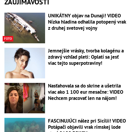
ZAUJÍMAVOSTI
UNIKÁTNY objav na Dunaji! VIDEO
Nízka hladina odhalila potopený vrak
z druhej svetovej vojny
FOTO
Jemnejšie vrásky, tvorba kolagénu a
zdravý vzhľad pleti: Oplatí sa jesť
viac tejto superpotraviny!
Nasťahovala sa do skrine a ušetrila
viac ako 1 100 eur mesačne: VIDEO
Nechcem pracovať len na nájom!
FASCINUJÚCI nález pri Sicílii! VIDEO
Potápači objavili vrak rímskej lode