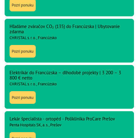
Pozri ponuku
Hľadáme zváračov CO₂ (135) do Francúzska | Ubytovanie
zdarma
CHRISTAL s. r. o., Francúzsko
Pozri ponuku
Elektrikár do Francúzska – dlhodobé projekty | 3 200 – 3
800 € netto
CHRISTAL s. r. o., Francúzsko
Pozri ponuku
Lekár špecialista - ortopéd - Poliklinika ProCare Prešov
Penta Hospitals SK, a. s., Prešov