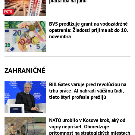
platia iba na juhu
FOTO
BVS predlžuje grant na vodozádržné
opatrenia: Žiadosti prijíma až do 10.
novembra
ZAHRANIČNÉ
Bill Gates varuje pred revolúciou na
trhu práce: AI nahradí väčšinu ľudí,
tieto štyri profesie prežijú
NATO urobilo v Kosove krok, aký od
vojny neprišiel: Obmedzuje
prítomnosť na strategických miestach