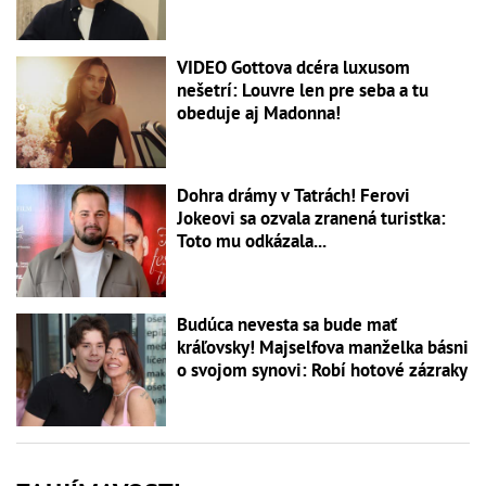
VIDEO Gottova dcéra luxusom
nešetrí: Louvre len pre seba a tu
obeduje aj Madonna!
Dohra drámy v Tatrách! Ferovi
Jokeovi sa ozvala zranená turistka:
Toto mu odkázala...
Budúca nevesta sa bude mať
kráľovsky! Majselfova manželka básni
o svojom synovi: Robí hotové zázraky