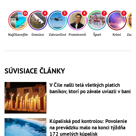
16
4
5
4
7
5
Najčítanejšie
Domáce
Zahraničné
Prominenti
Šport
Krimi
Zaují
SÚVISIACE ČLÁNKY
V Čile našli telá všetkých piatich
baníkov, ktorí po závale uviazli v bani
Kúpaliská pod kontrolou: Povolenie
na prevádzku malo na konci týždňa
172 umelých kúpalísk