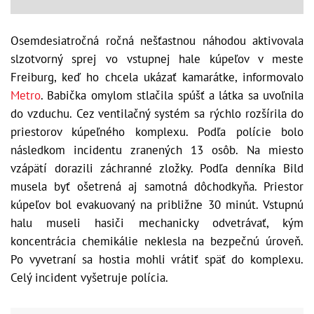
Osemdesiatročná ročná nešťastnou náhodou aktivovala
slzotvorný sprej vo vstupnej hale
kúpeľov v meste
Freiburg
, keď ho chcela ukázať kamarátke, informovalo
Metro
. Babička omylom stlačila spúšť a látka sa uvoľnila
do vzduchu. Cez ventilačný systém sa rýchlo rozšírila do
priestorov kúpeľného komplexu. Podľa polície bolo
následkom incidentu zranených 13 osôb. Na miesto
vzápätí dorazili záchranné zložky. Podľa denníka Bild
musela byť ošetrená aj samotná dôchodkyňa. Priestor
kúpeľov bol evakuovaný na približne 30 minút. Vstupnú
halu museli hasiči mechanicky odvetrávať, kým
koncentrácia chemikálie neklesla na bezpečnú úroveň.
Po vyvetraní sa hostia mohli vrátiť späť do komplexu.
Celý incident vyšetruje polícia.