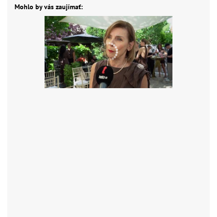
Mohlo by vás zaujímať: