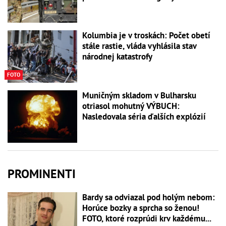
Kolumbia je v troskách: Počet obetí
stále rastie, vláda vyhlásila stav
národnej katastrofy
FOTO
Muničným skladom v Bulharsku
otriasol mohutný VÝBUCH:
Nasledovala séria ďalších explózií
PROMINENTI
Bardy sa odviazal pod holým nebom:
Horúce bozky a sprcha so ženou!
FOTO, ktoré rozprúdi krv každému...