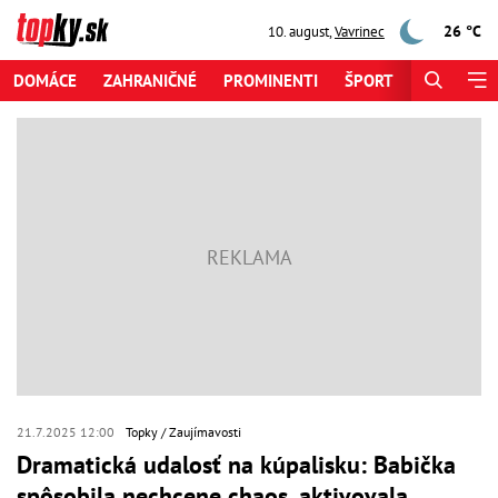
26 °C
10. august
,
Vavrinec
DOMÁCE
ZAHRANIČNÉ
PROMINENTI
ŠPORT
ZAUJÍMAV
21.7.2025 12:00
Topky
Zaujímavosti
Dramatická udalosť na kúpalisku: Babička
spôsobila nechcene chaos, aktivovala