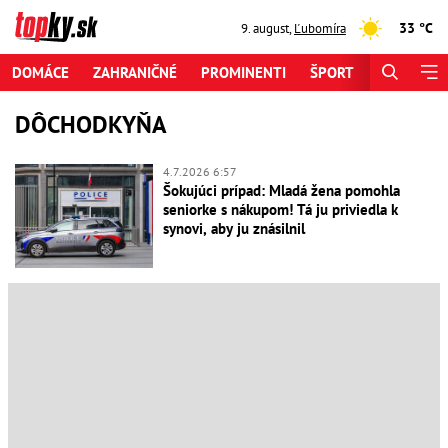
33 °C
9. august
,
Ľubomíra
DOMÁCE
ZAHRANIČNÉ
PROMINENTI
ŠPORT
ZAUJÍMAV
DÔCHODKYŇA
4.7.2026 6:57
Šokujúci prípad: Mladá žena pomohla
seniorke s nákupom! Tá ju priviedla k
synovi, aby ju znásilnil