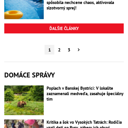
spôsobila nechcene chaos, aktivovala
slzotvorný sprej!
ĎALŠIE ČLÁNKY
1
2
3
DOMÁCE SPRÁVY
Poplach v Banskej Bystrici: V lokalite
zaznamenali medveďa, zasahuje špeciálny
tím
Kritika a šok vo Vysokých Tatrách: Rodičia
vzali deti na Rysy, zábery ich obuvi