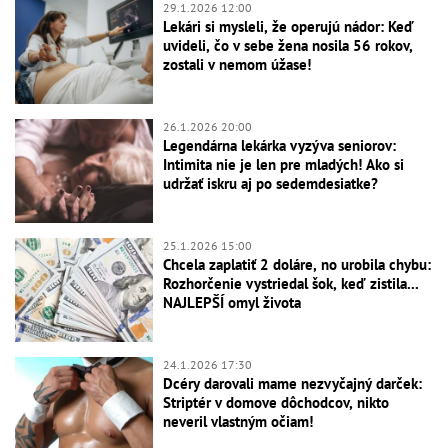
29.1.2026 12:00
Lekári si mysleli, že operujú nádor: Keď
uvideli, čo v sebe žena nosila 56 rokov,
zostali v nemom úžase!
26.1.2026 20:00
Legendárna lekárka vyzýva seniorov:
Intimita nie je len pre mladých! Ako si
udržať iskru aj po sedemdesiatke?
25.1.2026 15:00
Chcela zaplatiť 2 doláre, no urobila chybu:
Rozhorčenie vystriedal šok, keď zistila...
NAJLEPŠÍ omyl života
24.1.2026 17:30
Dcéry darovali mame nezvyčajný darček:
Striptér v domove dôchodcov, nikto
neveril vlastným očiam!