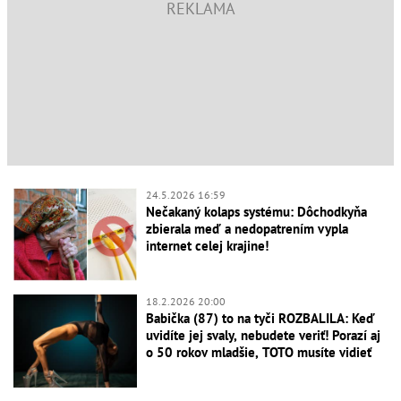
24.5.2026 16:59
Nečakaný kolaps systému: Dôchodkyňa
zbierala meď a nedopatrením vypla
internet celej krajine!
18.2.2026 20:00
Babička (87) to na tyči ROZBALILA: Keď
uvidíte jej svaly, nebudete veriť! Porazí aj
o 50 rokov mladšie, TOTO musíte vidieť