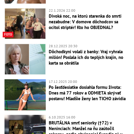
22.1.2026 22:00
Divoká noc, na ktorú starenka do smrti
nezabudne: V domove dôchodcov sa
ocitol striptér! Kto ho OBJEDNAL?
FOTO
28.12.2025 20:30
Dôchodkyni volali z banky: Vraj vyhrala
milión! Poslala ich do teplých krajín, no
karta sa obrátila
17.12.2025 20:00
Po šesťdesiatke dosiahla formu života:
Dnes má 77 rokov a ODMIETA skrývať
postavu! Mladšie ženy len TICHO závidia
6.10.2025 16:00
BRUTÁLNA smrť seniorky (†72) v
Neninciach: Manžel na ňu zaútočil