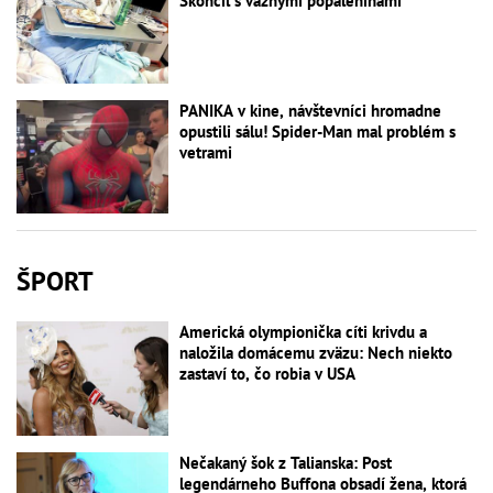
Skončil s vážnymi popáleninami
PANIKA v kine, návštevníci hromadne
opustili sálu! Spider-Man mal problém s
vetrami
ŠPORT
Americká olympionička cíti krivdu a
naložila domácemu zväzu: Nech niekto
zastaví to, čo robia v USA
Nečakaný šok z Talianska: Post
legendárneho Buffona obsadí žena, ktorá