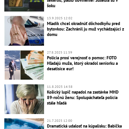
sekerou, padlo obvinenie! Susedia sú v
šoku
13.9.2025 12:02
Mladík chcel okradnúť dôchodkyňu pred
bytovkou: Zachránil ju muž vychádzajúci z
domu
27.8.2025 11:59
Polícia prosí verejnosť o pomoc: FOTO
Hľadajú muža, ktorý okradol seniorku a
desatisíce eur!
11.8.2025 14:58
Košický lupič napadol na zastávke MHD
89-ročnú ženu: Spolupáchateľa polícia
stále hľadá
21.7.2025 12:00
Dramatická udalosť na kúpalisku: Babička