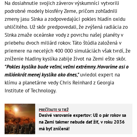
Na dosiahnutie svojich záverov výskumníci vytvorili
podrobné modely biosféry Zeme, pričom zohľadnili
zmeny jasu Slnka a zodpovedajúci pokles hladín oxidu
uhličitého. Už skôr predpovedali, že zvýšená radiácia zo
Slnka zmaže oceánske vody z povrchu našej planéty v
priebehu dvoch miliárd rokov. Táto štúdia založená v
priemere na necelých 400 000 simuláciách však tvrdí, že
zníženie hladiny kyslíka zabije život na Zemi ešte skôr.
"Pokles kyslíka bude veľmi, veľmi extrémny.
Hovoríme asi o
miliónkrát menej kyslíka ako dnes,"
uviedol expert na
klímu a planetárne vedy Chris Reinhard z Georgia
Institute of Technology.
PREČÍTAJTE SI TIEŽ
Desivé varovanie expertov: Už o pár rokov sa
na Zemi takmer nebude dať žiť, v roku 2036
má byť zničená!