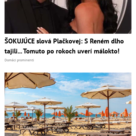
ŠOKUJÚCE slová Plačkovej: S Reném dlho
tajili... Tomuto po rokoch uverí málokto!
Domáci prominenti