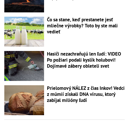
Čo sa stane, keď prestanete jesť
mliečne výrobky? Toto by ste mali
vedieť
Hasiči nezachraňujú len ľudí: VIDEO
Po požiari podali kyslík holubovi!
Dojímavé zábery obleteli svet
Prielomový NÁLEZ z čias Inkov! Vedci
z múmií získali DNA vírusu, ktorý
zabíjal milióny ľudí