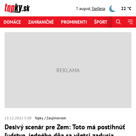
22 °C
7. august
,
Štefánia
DOMÁCE
ZAHRANIČNÉ
PROMINENTI
ŠPORT
ZAUJÍMAV
13.12.2022 5:00
Topky
Zaujímavosti
Desivý scenár pre Zem: Toto má postihnúť
ľudstvo, jedného dňa sa všetci zadusia