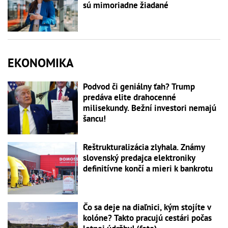
sú mimoriadne žiadané
EKONOMIKA
Podvod či geniálny ťah? Trump
predáva elite drahocenné
milisekundy. Bežní investori nemajú
šancu!
Reštrukturalizácia zlyhala. Známy
slovenský predajca elektroniky
definitívne končí a mieri k bankrotu
Čo sa deje na diaľnici, kým stojíte v
kolóne? Takto pracujú cestári počas