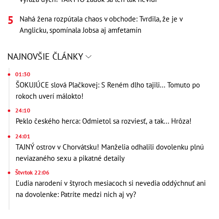
Nahá žena rozpútala chaos v obchode: Tvrdila, že je v
Anglicku, spomínala Jobsa aj amfetamín
NAJNOVŠIE ČLÁNKY
01:30
ŠOKUJÚCE slová Plačkovej: S Reném dlho tajili... Tomuto po
rokoch uverí málokto!
24:10
Peklo českého herca: Odmietol sa rozviesť, a tak... Hrôza!
24:01
TAJNÝ ostrov v Chorvátsku! Manželia odhalili dovolenku plnú
neviazaného sexu a pikatné detaily
Štvrtok 22:06
Ľudia narodení v štyroch mesiacoch si nevedia oddýchnuť ani
na dovolenke: Patríte medzi nich aj vy?