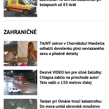
kolapsoch už 83-krát
ZAHRANIČNÉ
TAJNÝ ostrov v Chorvátsku! Manželia
odhalili dovolenku plnú neviazaného
sexu a pikatné detaily
Desivé VIDEO len pre silné žalúdky:
Chlapca zabilo na priechode auto!
Telo našli o 150 metrov ďalej
Tanker pri Ománe hrozí katastrofou:
Do mora uniká obrovské množstvo