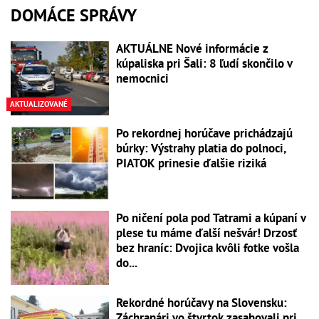
DOMÁCE SPRÁVY
AKTUÁLNE Nové informácie z
kúpaliska pri Šali: 8 ľudí skončilo v
nemocnici
AKTUALIZOVANÉ
Po rekordnej horúčave prichádzajú
búrky: Výstrahy platia do polnoci,
PIATOK prinesie ďalšie riziká
Po ničení pola pod Tatrami a kúpaní v
plese tu máme ďalší nešvár! Drzosť
bez hraníc: Dvojica kvôli fotke vošla
do...
Rekordné horúčavy na Slovensku:
Záchranári vo štvrtok zasahovali pri