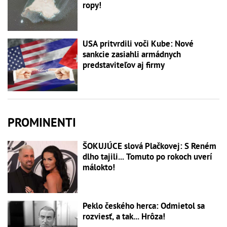
ropy!
USA pritvrdili voči Kube: Nové
sankcie zasiahli armádnych
predstaviteľov aj firmy
PROMINENTI
ŠOKUJÚCE slová Plačkovej: S Reném
dlho tajili... Tomuto po rokoch uverí
málokto!
Peklo českého herca: Odmietol sa
rozviesť, a tak... Hrôza!