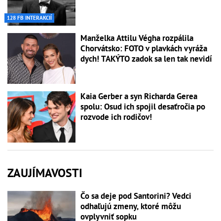
128 FB INTERAKCIÍ
Manželka Attilu Végha rozpálila
Chorvátsko: FOTO v plavkách vyráža
dych! TAKÝTO zadok sa len tak nevidí
Kaia Gerber a syn Richarda Gerea
spolu: Osud ich spojil desaťročia po
rozvode ich rodičov!
ZAUJÍMAVOSTI
Čo sa deje pod Santorini? Vedci
odhaľujú zmeny, ktoré môžu
ovplyvniť sopku