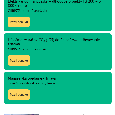
Elektrikár do Francúzska – dlhodobé projekty | 3 200 – 3
800 € netto
CHRISTAL s. r. o., Francúzsko
Pozri ponuku
Hľadáme zváračov CO₂ (135) do Francúzska | Ubytovanie
zdarma
CHRISTAL s. r. o., Francúzsko
Pozri ponuku
Manažér/ka predajne - Trnava
Tiger Stores Slovakia s. r. o., Trnava
Pozri ponuku