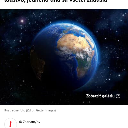
Zobraziť galériu
(2)
Ilustračné foto (Zdroj: Getty Images)
© Zoznam/bv