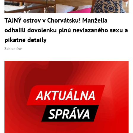
TAJNÝ ostrov v Chorvátsku! Manželia
odhalili dovolenku plnú neviazaného sexu a
pikatné detaily
Zahraničné