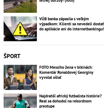
letnej údržby! (foto)
VÚB banka zápasila s veľkým
výpadkom: Klienti sa nevedeli dostať
do aplikácie ani do internetbankingu!
ŠPORT
FOTO Messiho žena v bikinách:
Komentár Ronaldovej Georginy
vyvolal ošiaľ
Najdrahší africký futbalista histórie?
Real sa dohodol na rekordnom
prestupe