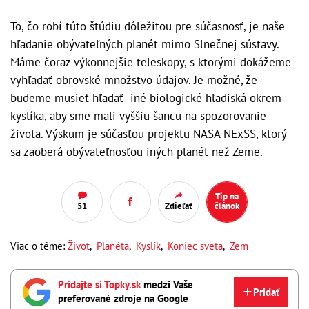
To, čo robí túto štúdiu dôležitou pre súčasnosť, je naše
hľadanie obývateľných planét mimo Slnečnej sústavy.
Máme čoraz výkonnejšie teleskopy, s ktorými dokážeme
vyhľadať obrovské množstvo údajov. Je možné, že
budeme musieť hľadať iné biologické hľadiská okrem
kyslíka, aby sme mali vyššiu šancu na spozorovanie
života. Výskum je súčasťou projektu NASA NExSS, ktorý
sa zaoberá obývateľnosťou iných planét než Zeme.
Tip na
51
Zdieľať
článok
Viac o téme:
Život
,
Planéta
,
Kyslík
,
Koniec sveta
,
Zem
Pridajte si Topky.sk
medzi Vaše
Pridať
preferované zdroje na Google