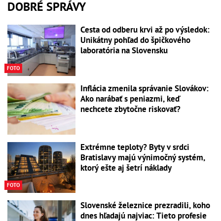
DOBRÉ SPRÁVY
Cesta od odberu krvi až po výsledok:
Unikátny pohľad do špičkového
laboratória na Slovensku
FOTO
Inflácia zmenila správanie Slovákov:
Ako narábať s peniazmi, keď
nechcete zbytočne riskovať?
Extrémne teploty? Byty v srdci
Bratislavy majú výnimočný systém,
ktorý ešte aj šetrí náklady
FOTO
Slovenské železnice prezradili, koho
dnes hľadajú najviac: Tieto profesie