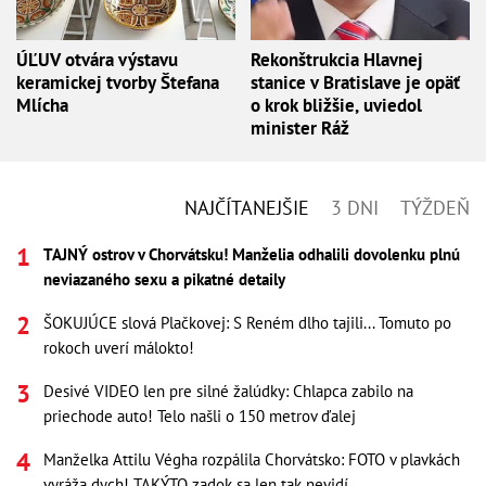
ÚĽUV otvára výstavu
Rekonštrukcia Hlavnej
keramickej tvorby Štefana
stanice v Bratislave je opäť
Mlícha
o krok bližšie, uviedol
minister Ráž
NAJČÍTANEJŠIE
3 DNI
TÝŽDEŇ
TAJNÝ ostrov v Chorvátsku! Manželia odhalili dovolenku plnú
neviazaného sexu a pikatné detaily
ŠOKUJÚCE slová Plačkovej: S Reném dlho tajili... Tomuto po
rokoch uverí málokto!
Desivé VIDEO len pre silné žalúdky: Chlapca zabilo na
priechode auto! Telo našli o 150 metrov ďalej
Manželka Attilu Végha rozpálila Chorvátsko: FOTO v plavkách
vyráža dych! TAKÝTO zadok sa len tak nevidí