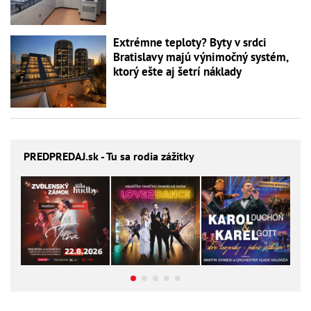
Extrémne teploty? Byty v srdci
Bratislavy majú výnimočný systém,
ktorý ešte aj šetrí náklady
PREDPREDAJ
.sk - Tu sa rodia zážitky