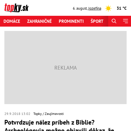
31 °C
6. august
,
Jozefína
DOMÁCE
ZAHRANIČNÉ
PROMINENTI
ŠPORT
ZAUJÍMAV
29.9.2018 13:02
Topky
Zaujímavosti
Potvrdzuje nález príbeh z Biblie?
Archeológovia možno objavili dôkaz, že