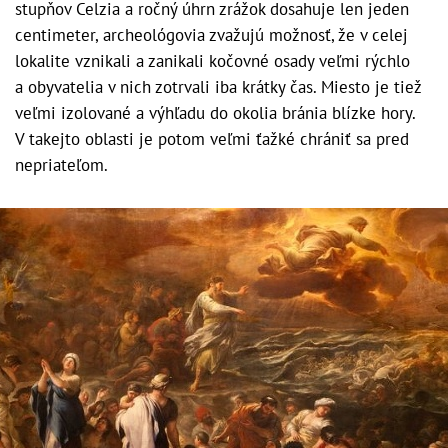
stupňov Celzia a ročný úhrn zrážok dosahuje len jeden
centimeter, archeológovia zvažujú možnosť, že v celej
lokalite vznikali a zanikali kočovné osady veľmi rýchlo
a obyvatelia v nich zotrvali iba krátky čas. Miesto je tiež
veľmi izolované a výhľadu do okolia bránia blízke hory.
V takejto oblasti je potom veľmi ťažké chrániť sa pred
nepriateľom.