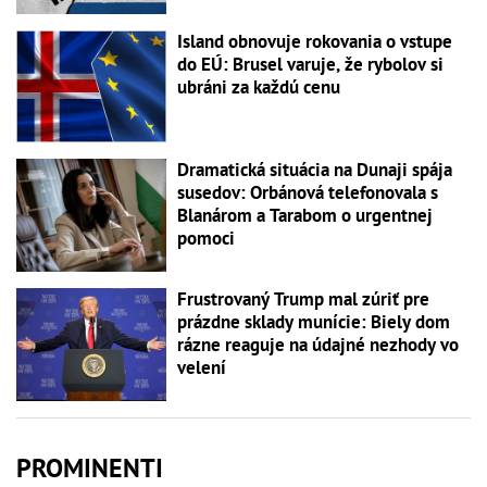
Island obnovuje rokovania o vstupe
do EÚ: Brusel varuje, že rybolov si
ubráni za každú cenu
Dramatická situácia na Dunaji spája
susedov: Orbánová telefonovala s
Blanárom a Tarabom o urgentnej
pomoci
Frustrovaný Trump mal zúriť pre
prázdne sklady munície: Biely dom
rázne reaguje na údajné nezhody vo
velení
PROMINENTI