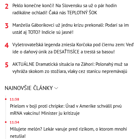
Peklo konečne končí! Na Slovensku sa už o pár hodín
radikálne ochladí! Čaká nás TEPLOTNÝ ŠOK
Manželia Gáboríkovci už jednu krízu prekonali: Podarí sa im
ustáť aj TOTO? Indície sú jasné!
Vyšetrovateľská legenda zniesla Korčoka pod čiernu zem: Veď
ide o daňový únik za DESAŤTISÍCE a trestá sa basou!
AKTUÁLNE Dramatická situácia na Záhorí: Polonahý muž sa
vyhráža skokom zo stožiara, vlaky cez stanicu nepremávajú
NAJNOVŠIE ČLÁNKY
11:38
Prielom v boji proti chrípke: Úrad v Amerike schválil prvú
mRNA vakcínu! Minister ju kritizuje
11:34
Milujete melón? Lekár varuje pred rizikom, o ktorom mnohí
netušia!