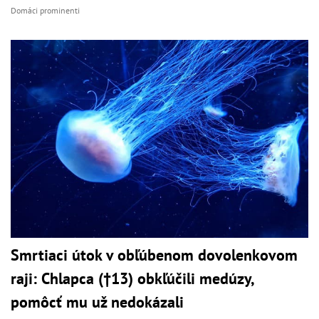
Domáci prominenti
Smrtiaci útok v obľúbenom dovolenkovom
raji: Chlapca (†13) obkľúčili medúzy,
pomôcť mu už nedokázali