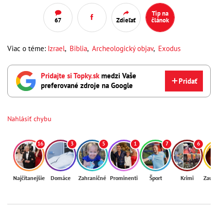
Tip na
67
Zdieľať
článok
Viac o téme:
Izrael
,
Biblia
,
Archeologický objav
,
Exodus
Pridajte si Topky.sk
medzi Vaše
Pridať
preferované zdroje na Google
Nahlásiť chybu
16
3
5
1
7
6
Najčítanejšie
Domáce
Zahraničné
Prominenti
Šport
Krimi
Zaují