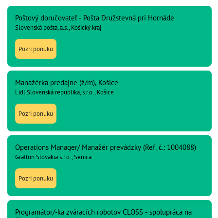
Poštový doručovateľ - Pošta Družstevná pri Hornáde
Slovenská pošta, a.s., Košický kraj
Pozri ponuku
Manažérka predajne (ž/m), Košice
Lidl Slovenská republika, s.r.o., Košice
Pozri ponuku
Operations Manager/ Manažér prevádzky (Ref. č.: 1004088)
Grafton Slovakia s.r.o., Senica
Pozri ponuku
Programátor/-ka zváracích robotov CLOSS - spolupráca na