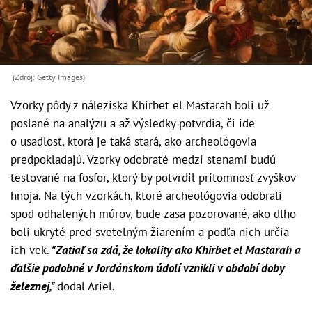
(Zdroj: Getty Images)
Vzorky pôdy z náleziska Khirbet el Mastarah boli už
poslané na analýzu a až výsledky potvrdia, či ide
o usadlosť, ktorá je taká stará, ako archeológovia
predpokladajú. Vzorky odobraté medzi stenami budú
testované na fosfor, ktorý by potvrdil prítomnosť zvyškov
hnoja. Na tých vzorkách, ktoré archeológovia odobrali
spod odhalených múrov, bude zasa pozorované, ako dlho
boli ukryté pred svetelným žiarením a podľa nich určia
ich vek.
"Zatiaľ sa zdá, že lokality ako Khirbet el Mastarah a
ďalšie podobné v Jordánskom údolí vznikli v období doby
železnej,"
dodal Ariel.