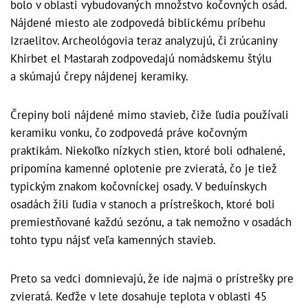
bolo v oblasti vybudovaných množstvo kočovných osád.
Nájdené miesto ale zodpovedá biblickému príbehu
Izraelitov. Archeológovia teraz analyzujú, či zrúcaniny
Khirbet el Mastarah zodpovedajú nomádskemu štýlu
a skúmajú črepy nájdenej keramiky.
Črepiny boli nájdené mimo stavieb, čiže ľudia používali
keramiku vonku, čo zodpovedá práve kočovným
praktikám. Niekoľko nízkych stien, ktoré boli odhalené,
pripomína kamenné oplotenie pre zvieratá, čo je tiež
typickým znakom kočovníckej osady. V beduínskych
osadách žili ľudia v stanoch a prístreškoch, ktoré boli
premiestňované každú sezónu, a tak nemožno v osadách
tohto typu nájsť veľa kamenných stavieb.
Preto sa vedci domnievajú, že ide najmä o prístrešky pre
zvieratá. Keďže v lete dosahuje teplota v oblasti 45