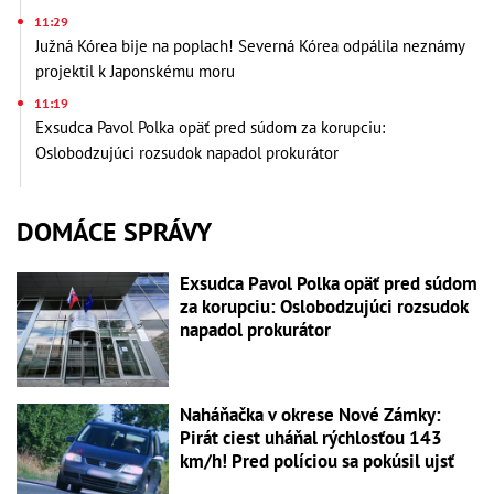
11:29
Južná Kórea bije na poplach! Severná Kórea odpálila neznámy
projektil k Japonskému moru
11:19
Exsudca Pavol Polka opäť pred súdom za korupciu:
Oslobodzujúci rozsudok napadol prokurátor
DOMÁCE SPRÁVY
Exsudca Pavol Polka opäť pred súdom
za korupciu: Oslobodzujúci rozsudok
napadol prokurátor
Naháňačka v okrese Nové Zámky:
Pirát ciest uháňal rýchlosťou 143
km/h! Pred políciou sa pokúsil ujsť