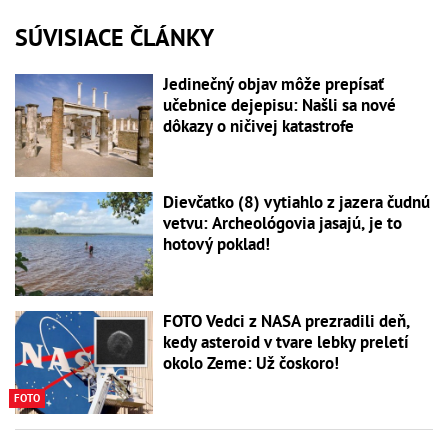
SÚVISIACE ČLÁNKY
Jedinečný objav môže prepísať
učebnice dejepisu: Našli sa nové
dôkazy o ničivej katastrofe
Dievčatko (8) vytiahlo z jazera čudnú
vetvu: Archeológovia jasajú, je to
hotový poklad!
FOTO Vedci z NASA prezradili deň,
kedy asteroid v tvare lebky preletí
okolo Zeme: Už čoskoro!
FOTO