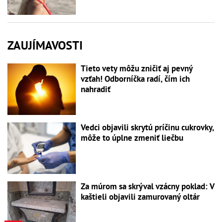
ZAUJÍMAVOSTI
Tieto vety môžu zničiť aj pevný
vzťah! Odborníčka radí, čím ich
nahradiť
Vedci objavili skrytú príčinu cukrovky,
môže to úplne zmeniť liečbu
Za múrom sa skrýval vzácny poklad: V
kaštieli objavili zamurovaný oltár