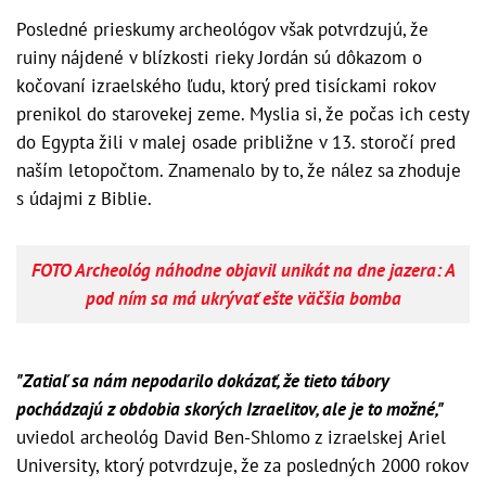
Posledné prieskumy archeológov však potvrdzujú, že
ruiny nájdené v blízkosti rieky Jordán sú dôkazom o
kočovaní izraelského ľudu, ktorý pred tisíckami rokov
prenikol do starovekej zeme. Myslia si, že počas ich cesty
do Egypta žili v malej osade približne v 13. storočí pred
naším letopočtom. Znamenalo by to, že nález sa zhoduje
s údajmi z Biblie.
FOTO Archeológ náhodne objavil unikát na dne jazera: A
pod ním sa má ukrývať ešte väčšia bomba
"Zatiaľ sa nám nepodarilo dokázať, že tieto tábory
pochádzajú z obdobia skorých Izraelitov, ale je to možné,"
uviedol archeológ David Ben-Shlomo z izraelskej Ariel
University, ktorý potvrdzuje, že za posledných 2000 rokov