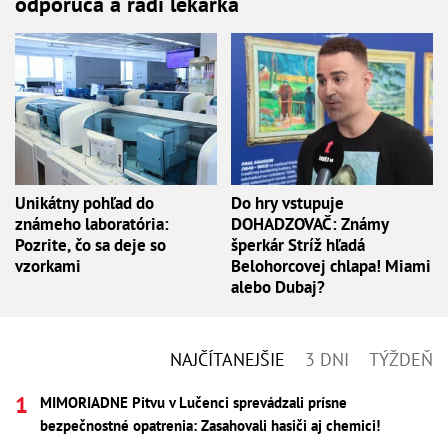
odporúča a radí lekárka
Unikátny pohľad do
Do hry vstupuje
známeho laboratória:
DOHADZOVAČ: Známy
Pozrite, čo sa deje so
šperkár Stríž hľadá
vzorkami
Belohorcovej chlapa! Miami
alebo Dubaj?
NAJČÍTANEJŠIE
3 DNI
TÝŽDEŇ
MIMORIADNE Pitvu v Lučenci sprevádzali prísne
bezpečnostné opatrenia: Zasahovali hasiči aj chemici!