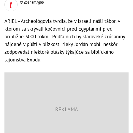
© Zoznam/gab
ARIEL - Archeológovia tvrdia, že v Izraeli našli tábor, v
ktorom sa skrývali kočovníci pred Egypťanmi pred
približne 3000 rokmi. Podľa nich by staroveké zrúcaniny
nájdené v púšti v blízkosti rieky Jordán mohli neskôr
zodpovedať niektoré otázky týkajúce sa biblického
tajomstva Exodu.