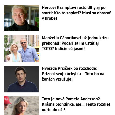
Hercovi Kramplovi rastú dlhy aj po
smrti: Kto to zaplatí? Musí sa obracať
v hrobe!
Manželia Gáboríkovci už jednu krízu
prekonali: Podarí sa im ustáť aj
TOTO? Indície sú jasné!
Hviezda Prcičiek po rozchode:
Priznal svoju úchylku... Toto ho na
ženách vzrušuje!
Toto je nová Pamela Anderson?
Krásna blondínka, ale... Tento rozdiel
udrie do očí!