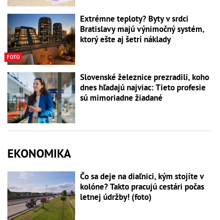
Extrémne teploty? Byty v srdci
Bratislavy majú výnimočný systém,
ktorý ešte aj šetrí náklady
FOTO
Slovenské železnice prezradili, koho
dnes hľadajú najviac: Tieto profesie
sú mimoriadne žiadané
EKONOMIKA
Čo sa deje na diaľnici, kým stojíte v
kolóne? Takto pracujú cestári počas
letnej údržby! (foto)