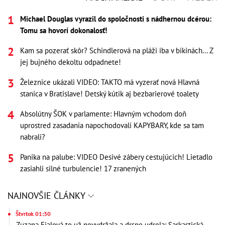
Michael Douglas vyrazil do spoločnosti s nádhernou dcérou:
Tomu sa hovorí dokonalosť!
Kam sa pozerať skôr? Schindlerová na pláži iba v bikinách... Z
jej bujného dekoltu odpadnete!
Železnice ukázali VIDEO: TAKTO má vyzerať nová Hlavná
stanica v Bratislave! Detský kútik aj bezbarierové toalety
Absolútny ŠOK v parlamente: Hlavným vchodom doň
uprostred zasadania napochodovali KAPYBARY, kde sa tam
nabrali?
Panika na palube: VIDEO Desivé zábery cestujúcich! Lietadlo
zasiahli silné turbulencie! 17 zranených
NAJNOVŠIE ČLÁNKY
Štvrtok 01:30
Zuzana Fialová to už nevydržala a drsne udrela: Sarkastická