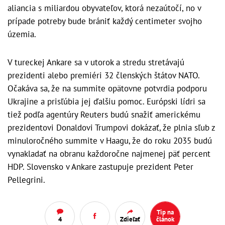
aliancia s miliardou obyvateľov, ktorá nezaútočí, no v
prípade potreby bude brániť každý centimeter svojho
územia.
V tureckej Ankare sa v utorok a stredu stretávajú
prezidenti alebo premiéri 32 členských štátov NATO.
Očakáva sa, že na summite opätovne potvrdia podporu
Ukrajine a prisľúbia jej ďalšiu pomoc. Európski lídri sa
tiež podľa agentúry Reuters budú snažiť americkému
prezidentovi Donaldovi Trumpovi dokázať, že plnia sľub z
minuloročného summite v Haagu, že do roku 2035 budú
vynakladať na obranu každoročne najmenej päť percent
HDP. Slovensko v Ankare zastupuje prezident Peter
Pellegrini.
Tip na
4
Zdieľať
článok