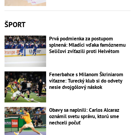
ŠPORT
Prvá podmienka za postupom
splnená: Mladíci vďaka famóznemu
Seličovi zvíťazili proti Helvétom
Fenerbahce s Milanom Škriniarom
víťazne: Turecký klub si do odvety
nesie dvojgólový náskok
Obavy sa naplnili: Carlos Alcaraz
oznámil svetu správu, ktorú sme
nechceli počuť