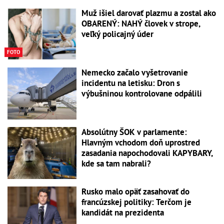
Muž išiel darovať plazmu a zostal ako
OBARENÝ: NAHÝ človek v strope,
veľký policajný úder
FOTO
Nemecko začalo vyšetrovanie
incidentu na letisku: Dron s
výbušninou kontrolovane odpálili
Absolútny ŠOK v parlamente:
Hlavným vchodom doň uprostred
zasadania napochodovali KAPYBARY,
kde sa tam nabrali?
Rusko malo opäť zasahovať do
francúzskej politiky: Terčom je
kandidát na prezidenta