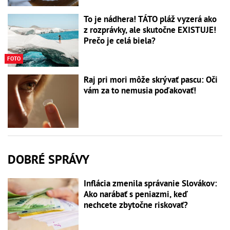
To je nádhera! TÁTO pláž vyzerá ako
z rozprávky, ale skutočne EXISTUJE!
Prečo je celá biela?
FOTO
Raj pri mori môže skrývať pascu: Oči
vám za to nemusia poďakovať!
DOBRÉ SPRÁVY
Inflácia zmenila správanie Slovákov:
Ako narábať s peniazmi, keď
nechcete zbytočne riskovať?