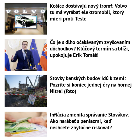
Košice dostávajú nový tromf: Volvo
tu má vyrábať elektromobil, ktorý
mieri proti Tesle
Čo je s dlho očakávaným zvyšovaním
dôchodkov? Kľúčový termín sa blíži,
upokojuje Erik Tomáš!
Stovky banských budov idú k zemi:
Pozrite si koniec jednej éry na hornej
Nitre! (foto)
Inflácia zmenila správanie Slovákov:
Ako narábať s peniazmi, keď
nechcete zbytočne riskovať?