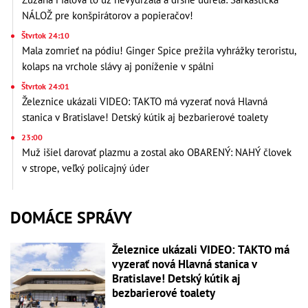
NÁLOŽ pre konšpirátorov a popieračov!
Štvrtok 24:10
Mala zomrieť na pódiu! Ginger Spice prežila vyhrážky teroristu,
kolaps na vrchole slávy aj poníženie v spálni
Štvrtok 24:01
Železnice ukázali VIDEO: TAKTO má vyzerať nová Hlavná
stanica v Bratislave! Detský kútik aj bezbarierové toalety
23:00
Muž išiel darovať plazmu a zostal ako OBARENÝ: NAHÝ človek
v strope, veľký policajný úder
DOMÁCE SPRÁVY
Železnice ukázali VIDEO: TAKTO má
vyzerať nová Hlavná stanica v
Bratislave! Detský kútik aj
bezbarierové toalety