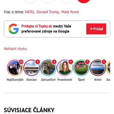
Viac o téme:
NATO
,
Donald Trump
,
Mark Rutte
Pridajte si Topky.sk
medzi Vaše
Pridať
preferované zdroje na Google
Nahlásiť chybu
16
4
4
4
7
5
Najčítanejšie
Domáce
Zahraničné
Prominenti
Šport
Krimi
Zaují
SÚVISIACE ČLÁNKY