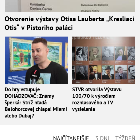
Otvorenie výstavy Otisa Lauberta „Kresliaci
Otis“ v Pistoriho paláci
Do hry vstupuje
STVR otvorila Výstavu
DOHADZOVAČ: Známy
100/70 k výročiam
šperkár Stríž hľadá
rozhlasového a TV
Belohorcovej chlapa! Miami
vysielania
alebo Dubaj?
NAJČÍTANEJŠIE
3 DNI
TÝŽDEŇ