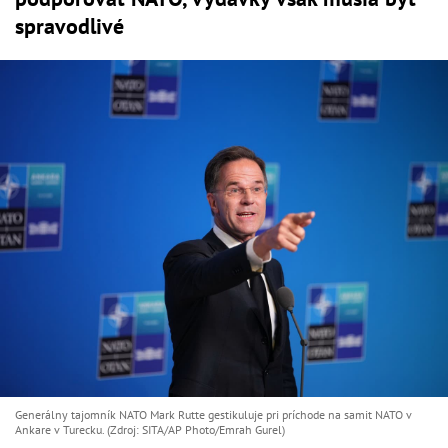
spravodlivé
Generálny tajomník NATO Mark Rutte gestikuluje pri príchode na samit NATO v
Ankare v Turecku. (Zdroj: SITA/AP Photo/Emrah Gurel)