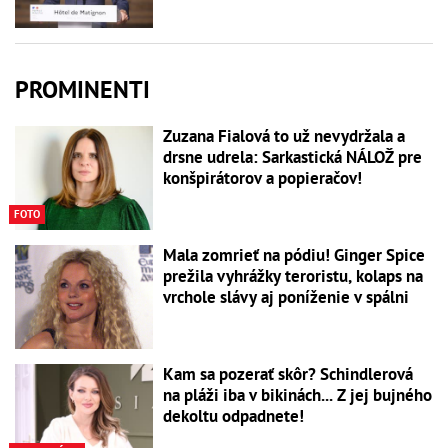
PROMINENTI
Zuzana Fialová to už nevydržala a
drsne udrela: Sarkastická NÁLOŽ pre
konšpirátorov a popieračov!
FOTO
Mala zomrieť na pódiu! Ginger Spice
prežila vyhrážky teroristu, kolaps na
vrchole slávy aj poníženie v spálni
Kam sa pozerať skôr? Schindlerová
na pláži iba v bikinách... Z jej bujného
dekoltu odpadnete!