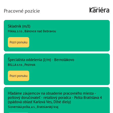
Pracovné pozície
Skladník (m/ž)
Mikka, s.r.o., Bánovce nad Bebravou
Pozri ponuku
Špecialista oddelenia (ž/m) - Bernolákovo
BILLA s.r.o., Pezinok
Pozri ponuku
Hľadáme záujemcov na obsadenie pracovného miesta -
poštový doručovateľ - retailový poradca - Pošta Bratislava 4
(spádová oblasť Karlová Ves, Dlhé diely)
Slovenská pošta, a.s., Bratislavský kraj