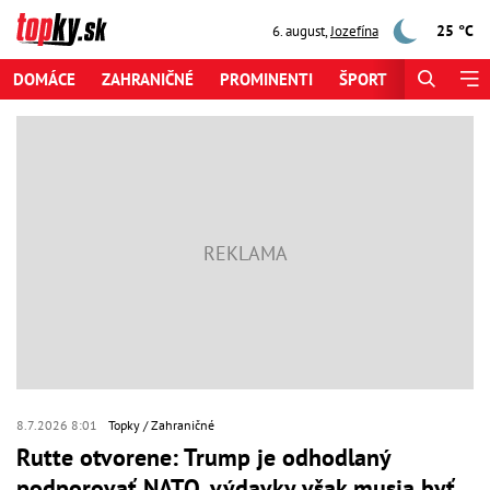
25 °C
6. august
,
Jozefína
DOMÁCE
ZAHRANIČNÉ
PROMINENTI
ŠPORT
ZAUJÍMAV
8.7.2026 8:01
Topky
Zahraničné
Rutte otvorene: Trump je odhodlaný
podporovať NATO, výdavky však musia byť