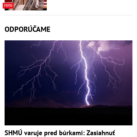
FOTO
ODPORÚČAME
SHMÚ varuje pred búrkami: Zasiahnuť