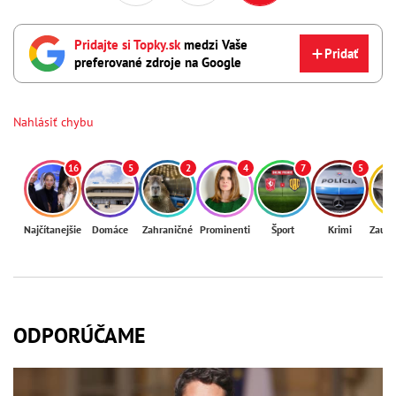
Pridajte si Topky.sk
medzi Vaše
Pridať
preferované zdroje na Google
Nahlásiť chybu
16
5
2
4
7
5
Najčítanejšie
Domáce
Zahraničné
Prominenti
Šport
Krimi
Zaují
ODPORÚČAME