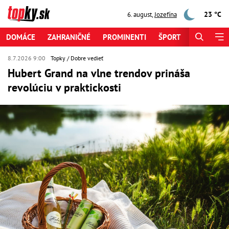
23 °C
6. august
,
Jozefína
DOMÁCE
ZAHRANIČNÉ
PROMINENTI
ŠPORT
ZAUJÍMAV
8.7.2026 9:00
Topky
Dobre vedieť
Hubert Grand na vlne trendov prináša
revolúciu v praktickosti