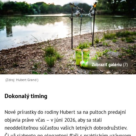
Zobraziť galériu
(7)
(Zdroj: Hubert Grand )
Dokonalý timing
Nové prírastky do rodiny Hubert sa na pultoch predajní
objavia práve včas – v júni 2026, aby sa stali
neoddeliteľnou súčasťou vašich letných dobrodružstiev.
Či už siahnete po elegantnej fľaši s praktickým uzáverom