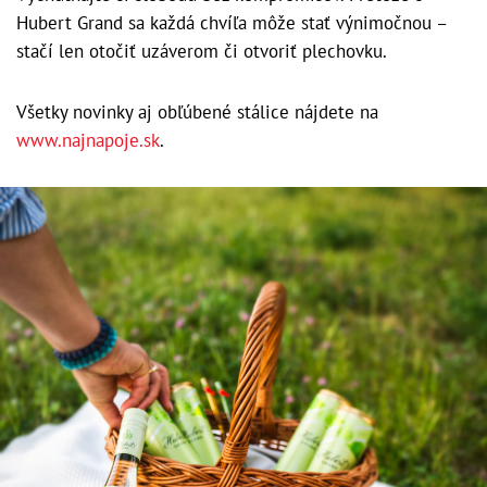
Hubert Grand sa každá chvíľa môže stať výnimočnou –
stačí len otočiť uzáverom či otvoriť plechovku.
Všetky novinky aj obľúbené stálice nájdete na
www.najnapoje.sk
.