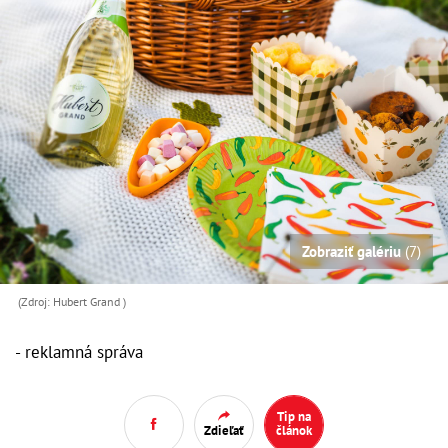
Zobraziť galériu
(7)
(Zdroj: Hubert Grand )
- reklamná správa
Tip na
Zdieľať
článok