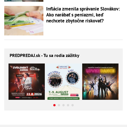
Inflácia zmenila správanie Slovákov:
Ako narábať s peniazmi, keď
nechcete zbytočne riskovať?
PREDPREDAJ
.sk - Tu sa rodia zážitky