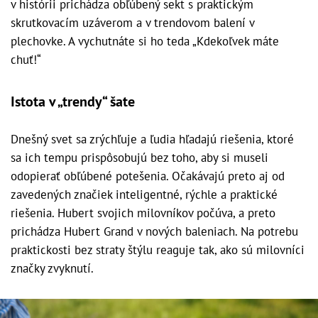
v histórii prichádza obľúbený sekt s praktickým
skrutkovacím uzáverom a v trendovom balení v
plechovke. A vychutnáte si ho teda „Kdekoľvek máte
chuť!“
Istota v „trendy“ šate
Dnešný svet sa zrýchľuje a ľudia hľadajú riešenia, ktoré
sa ich tempu prispôsobujú bez toho, aby si museli
odopierať obľúbené potešenia. Očakávajú preto aj od
zavedených značiek inteligentné, rýchle a praktické
riešenia. Hubert svojich milovníkov počúva, a preto
prichádza Hubert Grand v nových baleniach. Na potrebu
praktickosti bez straty štýlu reaguje tak, ako sú milovníci
značky zvyknutí.