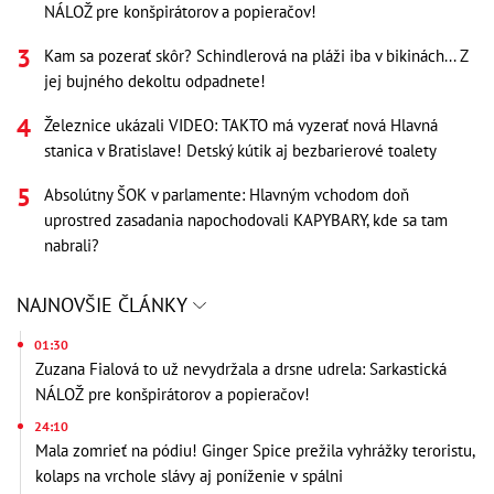
NÁLOŽ pre konšpirátorov a popieračov!
Kam sa pozerať skôr? Schindlerová na pláži iba v bikinách... Z
jej bujného dekoltu odpadnete!
Železnice ukázali VIDEO: TAKTO má vyzerať nová Hlavná
stanica v Bratislave! Detský kútik aj bezbarierové toalety
Absolútny ŠOK v parlamente: Hlavným vchodom doň
uprostred zasadania napochodovali KAPYBARY, kde sa tam
nabrali?
NAJNOVŠIE ČLÁNKY
01:30
Zuzana Fialová to už nevydržala a drsne udrela: Sarkastická
NÁLOŽ pre konšpirátorov a popieračov!
24:10
Mala zomrieť na pódiu! Ginger Spice prežila vyhrážky teroristu,
kolaps na vrchole slávy aj poníženie v spálni