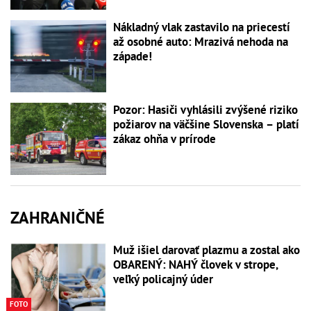
Nákladný vlak zastavilo na priecestí
až osobné auto: Mrazivá nehoda na
západe!
Pozor: Hasiči vyhlásili zvýšené riziko
požiarov na väčšine Slovenska – platí
zákaz ohňa v prírode
ZAHRANIČNÉ
Muž išiel darovať plazmu a zostal ako
OBARENÝ: NAHÝ človek v strope,
veľký policajný úder
FOTO