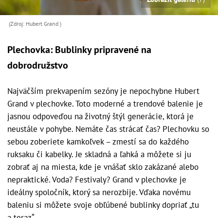
(Zdroj: Hubert Grand )
Plechovka: Bublinky pripravené na
dobrodružstvo
Najväčším prekvapením sezóny je nepochybne Hubert
Grand v plechovke. Toto moderné a trendové balenie je
jasnou odpoveďou na životný štýl generácie, ktorá je
neustále v pohybe. Nemáte čas strácať čas? Plechovku so
sebou zoberiete kamkoľvek – zmestí sa do každého
ruksaku či kabelky. Je skladná a ľahká a môžete si ju
zobrať aj na miesta, kde je vnášať sklo zakázané alebo
nepraktické. Voda? Festivaly? Grand v plechovke je
ideálny spoločník, ktorý sa nerozbije. Vďaka novému
baleniu si môžete svoje obľúbené bublinky dopriať „tu
a teraz“.