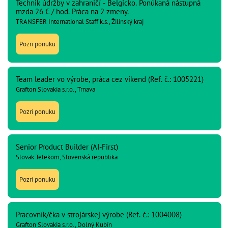
Technik údržby v zahraničí - Belgicko. Ponúkaná nástupná
mzda 26 € / hod. Práca na 2 zmeny.
TRANSFER International Staff k.s., Žilinský kraj
Pozri ponuku
Team leader vo výrobe, práca cez víkend (Ref. č.: 1005221)
Grafton Slovakia s.r.o., Trnava
Pozri ponuku
Senior Product Builder (AI-First)
Slovak Telekom, Slovenská republika
Pozri ponuku
Pracovník/čka v strojárskej výrobe (Ref. č.: 1004008)
Grafton Slovakia s.r.o., Dolný Kubín