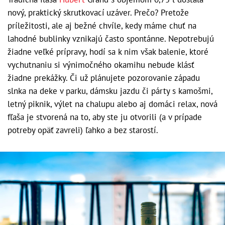
nový, praktický skrutkovací
uzáver. Prečo? Pretože
príležitosti, ale aj bežné chvíle, kedy máme chuť na
lahodné bublinky vznikajú často spontánne. Nepotrebujú
žiadne veľké prípravy, hodí sa k nim však balenie, ktoré
vychutnaniu si výnimočného okamihu nebude klásť
žiadne prekážky. Či už plánujete pozorovanie západu
slnka na deke v parku, dámsku jazdu či párty s kamošmi,
letný piknik, výlet na chalupu alebo aj domáci relax, nová
fľaša je stvorená na to, aby ste ju otvorili (a v prípade
potreby opäť zavreli) ľahko a bez starostí.