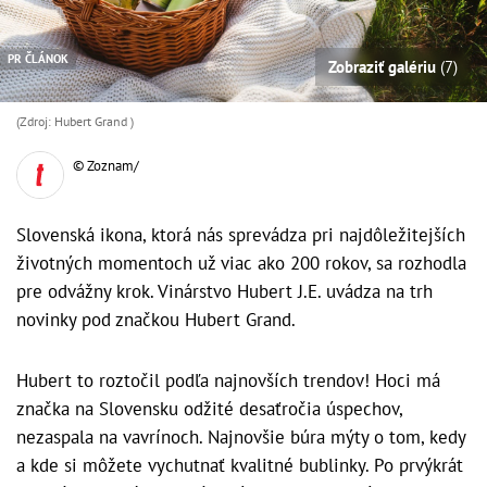
PR ČLÁNOK
Zobraziť galériu
(7)
(Zdroj: Hubert Grand )
© Zoznam/
Slovenská ikona, ktorá nás sprevádza pri najdôležitejších
životných momentoch už viac ako 200 rokov, sa rozhodla
pre odvážny krok. Vinárstvo Hubert J.E. uvádza na trh
novinky pod značkou Hubert Grand.
Hubert to roztočil podľa najnovších trendov! Hoci má
značka na Slovensku odžité desaťročia úspechov,
nezaspala na vavrínoch. Najnovšie búra mýty o tom, kedy
a kde si môžete vychutnať kvalitné bublinky. Po prvýkrát