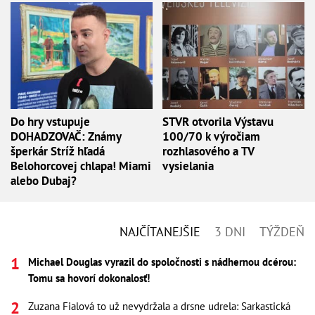
Do hry vstupuje
STVR otvorila Výstavu
DOHADZOVAČ: Známy
100/70 k výročiam
šperkár Stríž hľadá
rozhlasového a TV
Belohorcovej chlapa! Miami
vysielania
alebo Dubaj?
NAJČÍTANEJŠIE
3 DNI
TÝŽDEŇ
Michael Douglas vyrazil do spoločnosti s nádhernou dcérou:
Tomu sa hovorí dokonalosť!
Zuzana Fialová to už nevydržala a drsne udrela: Sarkastická