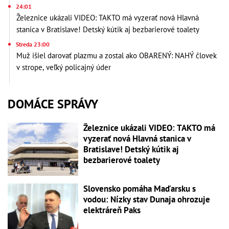
24:01
Železnice ukázali VIDEO: TAKTO má vyzerať nová Hlavná
stanica v Bratislave! Detský kútik aj bezbarierové toalety
Streda 23:00
Muž išiel darovať plazmu a zostal ako OBARENÝ: NAHÝ človek
v strope, veľký policajný úder
DOMÁCE SPRÁVY
Železnice ukázali VIDEO: TAKTO má
vyzerať nová Hlavná stanica v
Bratislave! Detský kútik aj
bezbarierové toalety
Slovensko pomáha Maďarsku s
vodou: Nízky stav Dunaja ohrozuje
elektráreň Paks