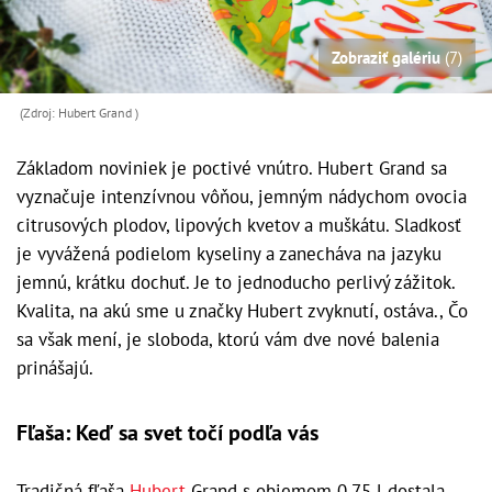
Zobraziť galériu
(7)
(Zdroj: Hubert Grand )
Základom noviniek je poctivé vnútro. Hubert Grand sa
vyznačuje intenzívnou vôňou, jemným nádychom ovocia
citrusových plodov, lipových kvetov a muškátu. Sladkosť
je vyvážená podielom kyseliny a zanecháva na jazyku
jemnú, krátku dochuť. Je to jednoducho perlivý zážitok.
Kvalita, na akú sme u značky Hubert zvyknutí, ostáva., Čo
sa však mení, je sloboda, ktorú vám dve nové balenia
prinášajú.
Fľaša: Keď sa svet točí podľa vás
Tradičná fľaša
Hubert
Grand s objemom 0,75 l dostala