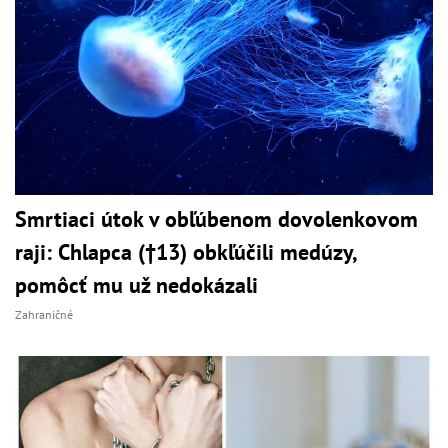
Smrtiaci útok v obľúbenom dovolenkovom
raji: Chlapca (†13) obkľúčili medúzy,
pomôcť mu už nedokázali
Zahraničné