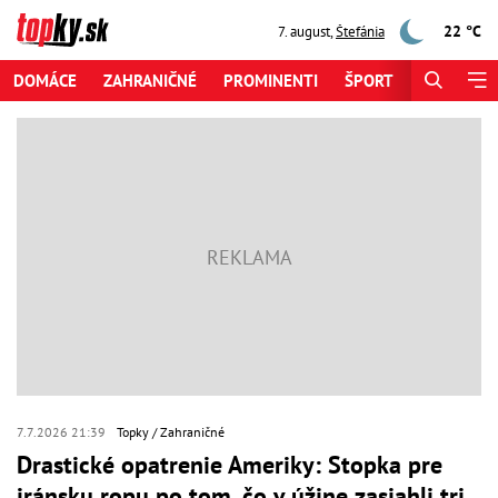
22 °C
7. august
,
Štefánia
DOMÁCE
ZAHRANIČNÉ
PROMINENTI
ŠPORT
ZAUJÍMAV
7.7.2026 21:39
Topky
Zahraničné
Drastické opatrenie Ameriky: Stopka pre
iránsku ropu po tom, čo v úžine zasiahli tri