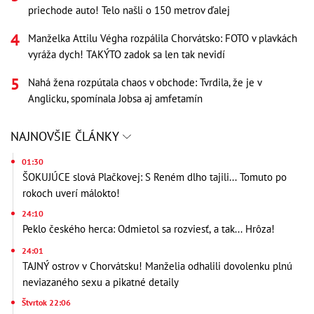
priechode auto! Telo našli o 150 metrov ďalej
Manželka Attilu Végha rozpálila Chorvátsko: FOTO v plavkách
vyráža dych! TAKÝTO zadok sa len tak nevidí
Nahá žena rozpútala chaos v obchode: Tvrdila, že je v
Anglicku, spomínala Jobsa aj amfetamín
NAJNOVŠIE ČLÁNKY
01:30
ŠOKUJÚCE slová Plačkovej: S Reném dlho tajili... Tomuto po
rokoch uverí málokto!
24:10
Peklo českého herca: Odmietol sa rozviesť, a tak... Hrôza!
24:01
TAJNÝ ostrov v Chorvátsku! Manželia odhalili dovolenku plnú
neviazaného sexu a pikatné detaily
Štvrtok 22:06