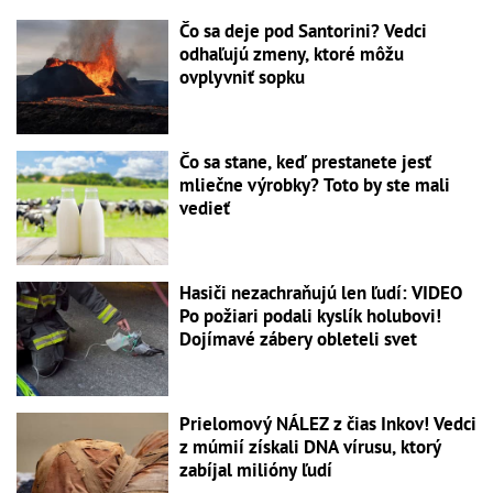
Čo sa deje pod Santorini? Vedci
odhaľujú zmeny, ktoré môžu
ovplyvniť sopku
Čo sa stane, keď prestanete jesť
mliečne výrobky? Toto by ste mali
vedieť
Hasiči nezachraňujú len ľudí: VIDEO
Po požiari podali kyslík holubovi!
Dojímavé zábery obleteli svet
Prielomový NÁLEZ z čias Inkov! Vedci
z múmií získali DNA vírusu, ktorý
zabíjal milióny ľudí