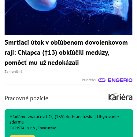
Smrtiaci útok v obľúbenom dovolenkovom
raji: Chlapca (†13) obkľúčili medúzy,
pomôcť mu už nedokázali
Zahraničné
Pracovné pozície
Hľadáme zváračov CO₂ (135) do Francúzska | Ubytovanie
zdarma
CHRISTAL s. r. o., Francúzsko