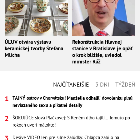
ÚĽUV otvára výstavu
Rekonštrukcia Hlavnej
keramickej tvorby Štefana
stanice v Bratislave je opäť
Mlícha
o krok bližšie, uviedol
minister Ráž
NAJČÍTANEJŠIE
3 DNI
TÝŽDEŇ
TAJNÝ ostrov v Chorvátsku! Manželia odhalili dovolenku plnú
neviazaného sexu a pikatné detaily
ŠOKUJÚCE slová Plačkovej: S Reném dlho tajili... Tomuto po
rokoch uverí málokto!
Desivé VIDEO len pre silné žalúdky: Chlapca zabilo na