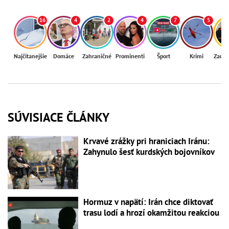
16
4
2
4
7
5
Najčítanejšie
Domáce
Zahraničné
Prominenti
Šport
Krimi
Zaují
SÚVISIACE ČLÁNKY
Krvavé zrážky pri hraniciach Iránu:
Zahynulo šesť kurdských bojovníkov
Hormuz v napätí: Irán chce diktovať
trasu lodí a hrozí okamžitou reakciou