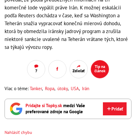
komerčné lode vypálil práve Irán. K možnej eskalácii
podľa Reuters dochádza v čase, keď sa Washington a
Teherán snažia vypracovať konečnú mierovú dohodu,
ktorá by obmedzila iránsky jadrový program a zrušila
niektoré sankcie uvalené na Teherán vrátane tých, ktoré
sa týkajú vývozu ropy.
Tip na
7
Zdieľať
článok
Viac o téme:
Tanker
,
Ropa
,
útoky
,
USA
,
Irán
Pridajte si Topky.sk
medzi Vaše
Pridať
preferované zdroje na Google
Nahlásiť chybu