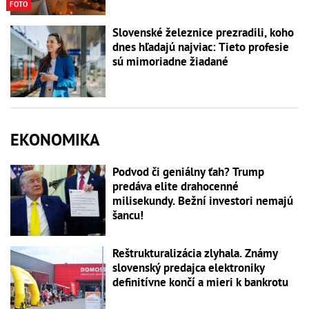
FOTO
Slovenské železnice prezradili, koho
dnes hľadajú najviac: Tieto profesie
sú mimoriadne žiadané
EKONOMIKA
Podvod či geniálny ťah? Trump
predáva elite drahocenné
milisekundy. Bežní investori nemajú
šancu!
Reštrukturalizácia zlyhala. Známy
slovenský predajca elektroniky
definitívne končí a mieri k bankrotu