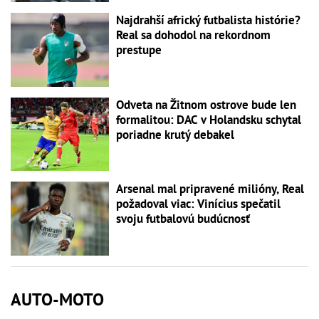
Najdrahší africký futbalista histórie?
Real sa dohodol na rekordnom
prestupe
Odveta na Žitnom ostrove bude len
formalitou: DAC v Holandsku schytal
poriadne krutý debakel
Arsenal mal pripravené milióny, Real
požadoval viac: Vinícius spečatil
svoju futbalovú budúcnosť
AUTO-MOTO