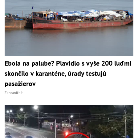
Ebola na palube? Plavidlo s vyše 200 ľuďmi
skončilo v karanténe, úrady testujú
pasažierov
Zahraničné