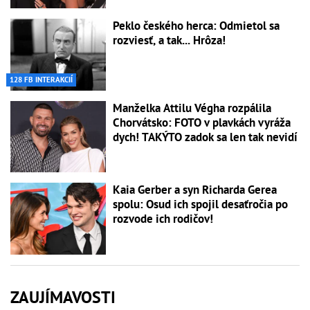
Peklo českého herca: Odmietol sa
rozviesť, a tak... Hrôza!
128 FB INTERAKCIÍ
Manželka Attilu Végha rozpálila
Chorvátsko: FOTO v plavkách vyráža
dych! TAKÝTO zadok sa len tak nevidí
Kaia Gerber a syn Richarda Gerea
spolu: Osud ich spojil desaťročia po
rozvode ich rodičov!
ZAUJÍMAVOSTI