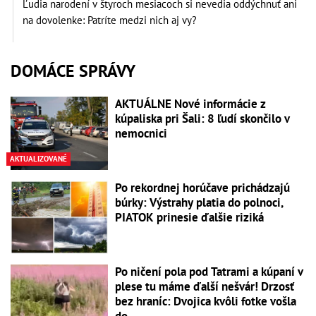
Ľudia narodení v štyroch mesiacoch si nevedia oddýchnuť ani
na dovolenke: Patríte medzi nich aj vy?
DOMÁCE SPRÁVY
AKTUÁLNE Nové informácie z
kúpaliska pri Šali: 8 ľudí skončilo v
nemocnici
AKTUALIZOVANÉ
Po rekordnej horúčave prichádzajú
búrky: Výstrahy platia do polnoci,
PIATOK prinesie ďalšie riziká
Po ničení pola pod Tatrami a kúpaní v
plese tu máme ďalší nešvár! Drzosť
bez hraníc: Dvojica kvôli fotke vošla
do...