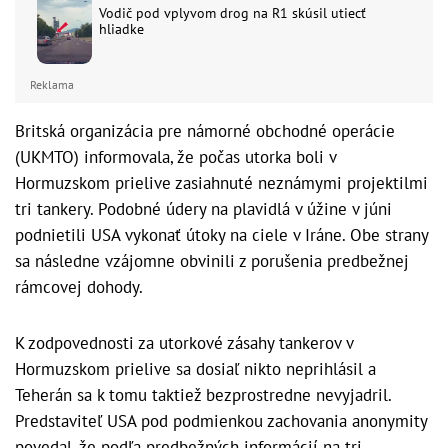
Vodič pod vplyvom drog na R1 skúsil utiecť
hliadke
Reklama
Britská organizácia pre námorné obchodné operácie
(UKMTO) informovala, že počas utorka boli v
Hormuzskom prielive zasiahnuté neznámymi projektilmi
tri tankery. Podobné údery na plavidlá v úžine v júni
podnietili USA vykonať útoky na ciele v Iráne. Obe strany
sa následne vzájomne obvinili z porušenia predbežnej
rámcovej dohody.
K zodpovednosti za utorkové zásahy tankerov v
Hormuzskom prielive sa dosiaľ nikto neprihlásil a
Teherán sa k tomu taktiež bezprostredne nevyjadril.
Predstaviteľ USA pod podmienkou zachovania anonymity
povedal, že podľa predbežných informácií na tri