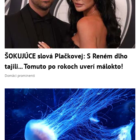
ŠOKUJÚCE slová Plačkovej: S Reném dlho
tajili... Tomuto po rokoch uverí málokto!
Domáci prominenti