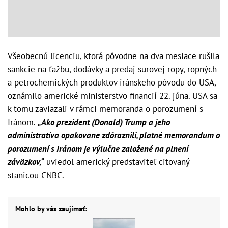
Všeobecnú licenciu, ktorá pôvodne na dva mesiace rušila
sankcie na ťažbu, dodávky a predaj surovej ropy, ropných
a petrochemických produktov iránskeho pôvodu do USA,
oznámilo americké ministerstvo financií 22. júna. USA sa
k tomu zaviazali v rámci memoranda o porozumení s
Iránom.
„Ako prezident (Donald) Trump a jeho
administratíva opakovane zdôraznili, platné memorandum o
porozumení s Iránom je výlučne založené na plnení
záväzkov,“
uviedol americký predstaviteľ citovaný
stanicou CNBC.
Mohlo by vás zaujímať: