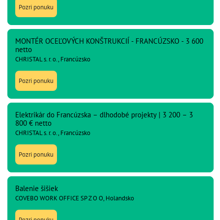
Pozri ponuku
MONTÉR OCEĽOVÝCH KONŠTRUKCIÍ - FRANCÚZSKO - 3 600
netto
CHRISTAL s. r. o., Francúzsko
Pozri ponuku
Elektrikár do Francúzska – dlhodobé projekty | 3 200 – 3
800 € netto
CHRISTAL s. r. o., Francúzsko
Pozri ponuku
Balenie šišiek
COVEBO WORK OFFICE SP Z O O, Holandsko
Pozri ponuku