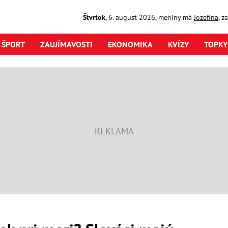
Štvrtok
,
6. august
2026
,
meniny má
Jozefína
, z
ŠPORT
ZAUJÍMAVOSTI
EKONOMIKA
KVÍZY
TOPKY