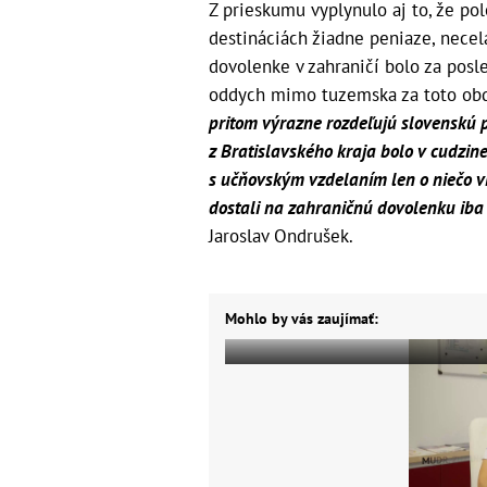
Z prieskumu vyplynulo aj to, že po
destináciách žiadne peniaze, necel
dovolenke v zahraničí bolo za posl
oddych mimo tuzemska za toto obd
pritom výrazne rozdeľujú slovenskú p
z Bratislavského kraja bolo v cudzin
s učňovským vzdelaním len o niečo vi
dostali na zahraničnú dovolenku iba š
Jaroslav Ondrušek.
Mohlo by vás zaujímať: