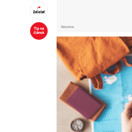
Zdieľať
Reklama
Tip na
článok