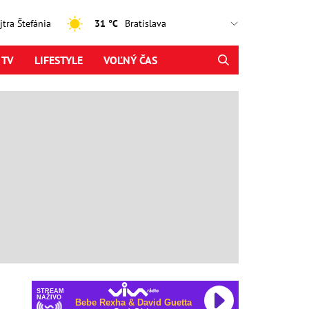
ajtra Štefánia
31 °C
 TV
LIFESTYLE
VOĽNÝ ČAS
STREAM
NAŽIVO
Bebe Rexha & David Guetta