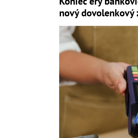
Koniec éry bankovi
nový dovolenkový 