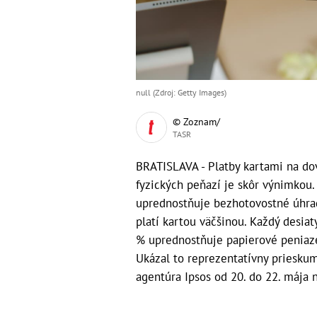
null (Zdroj: Getty Images)
© Zoznam/
TASR
BRATISLAVA - Platby kartami na dov
fyzických peňazí je skôr výnimkou.
uprednostňuje bezhotovostné úhrady
platí kartou väčšinou. Každý desia
% uprednostňuje papierové peniaze
Ukázal to reprezentatívny priesku
agentúra Ipsos od 20. do 22. mája