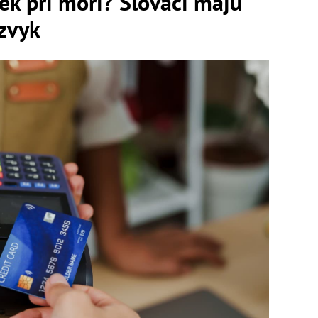
ek pri mori? Slováci majú
zvyk