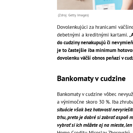
(Zdroj: Getty Images)
Dovolenkujúci za hranicami väčšino
debetnými a kreditnými kartami. „
do cudziny nenakupujú či nevymieňaj
je to častejšie iba minimum hotovost
dovolenku väčší obnos peňazí v cu
Bankomaty v cudzine
Bankomaty v cudzine vôbec nevyuži
a výnimočne skoro 30 %. Iba zhruba
situácie však bez hotovosti nevyrieš
trhu, preto je dobré si zobrať aspoň 
vybrať si ich môžete aj na mieste, le
Home Creditu Miroslav Zborovský.