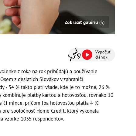
Zobraziť galériu
(3)
Vypočuť
článok
olenke z roka na rok pribúdajú a používanie
 Osem z desiatich Slovákov v zahraničí
 - 54 % takto platí všade, kde je to možné, 26 %
ty kombinuje platby kartou a hotovosťou, rovnako 10
 či mince, pričom iba hotovosťou platia 4 %.
m pre spoločnosť Home Credit, ktorý vykonala
 na vzorke 1035 respondentov.