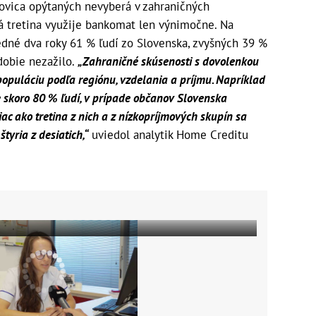
lovica opýtaných nevyberá v zahraničných
á tretina využije bankomat len výnimočne. Na
edné dva roky 61 % ľudí zo Slovenska, zvyšných 39 %
obie nezažilo.
„Zahraničné skúsenosti s dovolenkou
opuláciu podľa regiónu, vzdelania a príjmu. Napríklad
e skoro 80 % ľudí, v prípade občanov Slovenska
ac ako tretina z nich a z nízkopríjmových skupín sa
tyria z desiatich,“
uviedol analytik Home Creditu