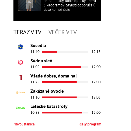
Letné outfity, ktoré opticky uberú
5 kilogramov: Stylisti odporúčajú
tieto kombinácie
TERAZ V TV
VEČER V TV
Susedia
11:40
12:15
Súdna sieň
11:05
12:00
Všade dobre, doma naj
11:25
12:00
Zakázané ovocie
11:10
12:05
Letecké katastrofy
10:55
12:00
Navoľ stanice
Celý program