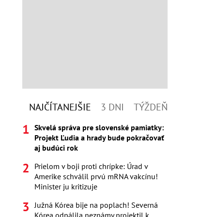
NAJČÍTANEJŠIE
3 DNI
TÝŽDEŇ
Skvelá správa pre slovenské pamiatky:
Projekt Ľudia a hrady bude pokračovať
aj budúci rok
Prielom v boji proti chrípke: Úrad v
Amerike schválil prvú mRNA vakcínu!
Minister ju kritizuje
Južná Kórea bije na poplach! Severná
Kórea odpálila neznámy projektil k