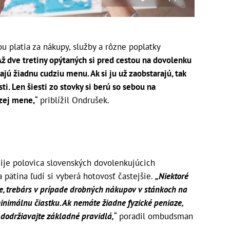
u platia za nákupy, služby a rôzne poplatky
Až dve tretiny opýtaných si pred cestou na dovolenku
ú žiadnu cudziu menu. Ak si ju už zaobstarajú, tak
i. Len šiesti zo stovky si berú so sebou na
dzej mene,
“ priblížil Ondrušek.
je polovica slovenských dovolenkujúcich
 pätina ľudí si vyberá hotovosť častejšie.
„Niektoré
ite, trebárs v prípade drobných nákupov v stánkoch na
minimálnu čiastku. Ak nemáte žiadne fyzické peniaze,
n dodržiavajte základné pravidlá,
“ poradil ombudsman