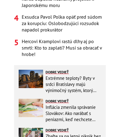
Japonskému moru
Exsudca Pavol Polka opäť pred súdom
za korupciu: Oslobodzujúci rozsudok
napadol prokurátor
Hercovi Kramplovi rastú dlhy aj po
smrti: Kto to zaplatí? Musí sa obracať v
hrobe!
DOBRE VEDIEŤ
Extrémne teploty? Byty v
srdci Bratislavy majú
výnimočný systém, ktorý
ešte aj šetrí náklady
DOBRE VEDIEŤ
Inflácia zmenila správanie
Slovákov: Ako narábať s
peniazmi, keď nechcete
zbytočne riskovať?
DOBRE VEDIEŤ
Zbaľte sa na letný piknik bez