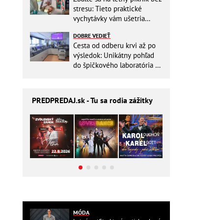
stresu: Tieto praktické
vychytávky vám ušetria
miesto v batohu!
DOBRE VEDIEŤ
Cesta od odberu krvi až po
výsledok: Unikátny pohľad
do špičkového laboratória na
Slovensku
PREDPREDAJ
.sk - Tu sa rodia zážitky
MÓDA