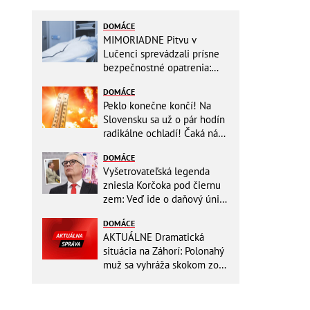
DOMÁCE
MIMORIADNE Pitvu v
Lučenci sprevádzali prísne
bezpečnostné opatrenia:
Zasahovali hasiči aj chemici!
DOMÁCE
Peklo konečne končí! Na
Slovensku sa už o pár hodín
radikálne ochladí! Čaká nás
TEPLOTNÝ ŠOK
DOMÁCE
Vyšetrovateľská legenda
zniesla Korčoka pod čiernu
zem: Veď ide o daňový únik
za DESAŤTISÍCE a trestá sa
DOMÁCE
basou!
AKTUÁLNE Dramatická
situácia na Záhorí: Polonahý
muž sa vyhráža skokom zo
stožiara, vlaky cez stanicu
nepremávajú