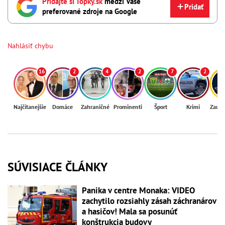
Pridajte si Topky.sk
medzi Vaše
Pridať
preferované zdroje na Google
Nahlásiť chybu
16
2
4
2
7
2
Najčítanejšie
Domáce
Zahraničné
Prominenti
Šport
Krimi
Zaují
SÚVISIACE ČLÁNKY
Panika v centre Monaka: VIDEO
zachytilo rozsiahly zásah záchranárov
a hasičov! Mala sa posunúť
konštrukcia budovy