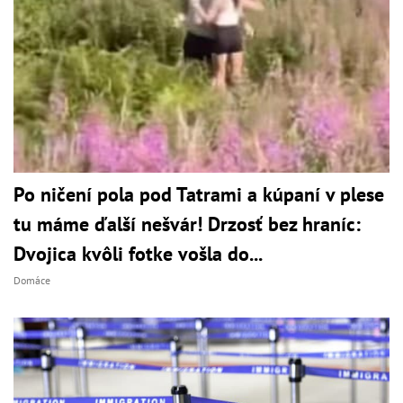
Po ničení pola pod Tatrami a kúpaní v plese
tu máme ďalší nešvár! Drzosť bez hraníc:
Dvojica kvôli fotke vošla do...
Domáce