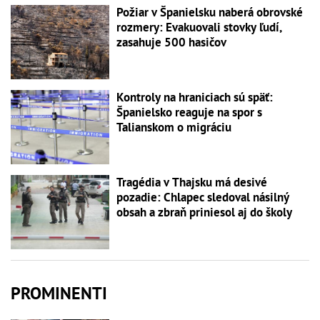
Požiar v Španielsku naberá obrovské
rozmery: Evakuovali stovky ľudí,
zasahuje 500 hasičov
Kontroly na hraniciach sú späť:
Španielsko reaguje na spor s
Talianskom o migráciu
Tragédia v Thajsku má desivé
pozadie: Chlapec sledoval násilný
obsah a zbraň priniesol aj do školy
PROMINENTI