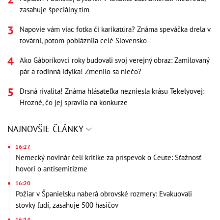
zasahuje špeciálny tím
Napovie vám viac fotka či karikatúra? Známa speváčka drela v
továrni, potom pobláznila celé Slovensko
Ako Gáboríkovci roky budovali svoj verejný obraz: Zamilovaný
pár a rodinná idylka! Zmenilo sa niečo?
Drsná rivalita! Známa hlásateľka nezniesla krásu Tekelyovej:
Hrozné, čo jej spravila na konkurze
NAJNOVŠIE ČLÁNKY
16:27
Nemecký novinár čelí kritike za príspevok o Ceute: Sťažnosť
hovorí o antisemitizme
16:20
Požiar v Španielsku naberá obrovské rozmery: Evakuovali
stovky ľudí, zasahuje 500 hasičov
16:14