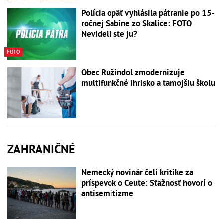
Polícia opäť vyhlásila pátranie po 15-
ročnej Sabine zo Skalice: FOTO
Nevideli ste ju?
FOTO
Obec Ružindol zmodernizuje
multifunkčné ihrisko a tamojšiu školu
ZAHRANIČNÉ
Nemecký novinár čelí kritike za
príspevok o Ceute: Sťažnosť hovorí o
antisemitizme