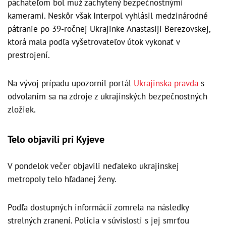
páchateľom bol muž zachytený bezpečnostnými
kamerami. Neskôr však Interpol vyhlásil medzinárodné
pátranie po 39-ročnej Ukrajinke Anastasiji Berezovskej,
ktorá mala podľa vyšetrovateľov útok vykonať v
prestrojení.
Na vývoj prípadu upozornil portál
Ukrajinska pravda
s
odvolaním sa na zdroje z ukrajinských bezpečnostných
zložiek.
Telo objavili pri Kyjeve
V pondelok večer objavili neďaleko ukrajinskej
metropoly telo hľadanej ženy.
Podľa dostupných informácií zomrela na následky
strelných zranení. Polícia v súvislosti s jej smrťou