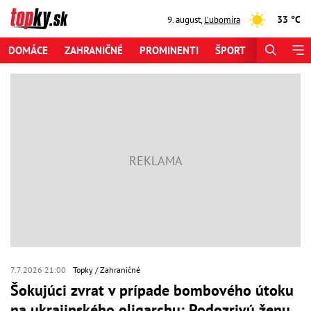
33 °C
9. august
,
Ľubomíra
DOMÁCE
ZAHRANIČNÉ
PROMINENTI
ŠPORT
ZAUJÍMAV
7.7.2026 21:00
Topky
Zahraničné
Šokujúci zvrat v prípade bombového útoku
na ukrajinského oligarchu: Podozrivú ženu