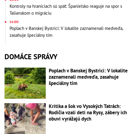
Kontroly na hraniciach sú späť: Španielsko reaguje na spor s
Talianskom o migráciu
16:00
Poplach v Banskej Bystrici: V lokalite zaznamenali medveďa,
zasahuje špeciálny tím
DOMÁCE SPRÁVY
Poplach v Banskej Bystrici: V lokalite
zaznamenali medveďa, zasahuje
špeciálny tím
Kritika a šok vo Vysokých Tatrách:
Rodičia vzali deti na Rysy, zábery ich
obuvi vyrážajú dych