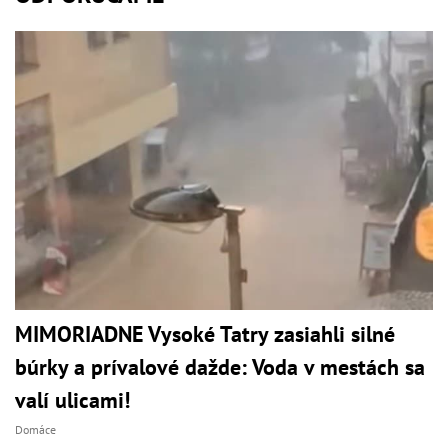
MIMORIADNE Vysoké Tatry zasiahli silné
búrky a prívalové dažde: Voda v mestách sa
valí ulicami!
Domáce