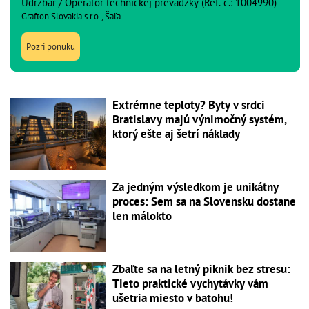
Údržbár / Operátor technickej prevádzky (Ref. č.: 1004990)
Grafton Slovakia s.r.o., Šaľa
Pozri ponuku
Extrémne teploty? Byty v srdci
Bratislavy majú výnimočný systém,
ktorý ešte aj šetrí náklady
Za jedným výsledkom je unikátny
proces: Sem sa na Slovensku dostane
len málokto
Zbaľte sa na letný piknik bez stresu:
Tieto praktické vychytávky vám
ušetria miesto v batohu!