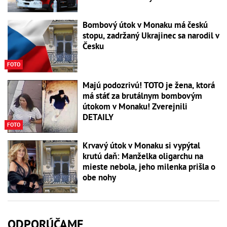
Bombový útok v Monaku má českú
stopu, zadržaný Ukrajinec sa narodil v
Česku
FOTO
Majú podozrivú! TOTO je žena, ktorá
má stáť za brutálnym bombovým
útokom v Monaku! Zverejnili
DETAILY
FOTO
Krvavý útok v Monaku si vypýtal
krutú daň: Manželka oligarchu na
mieste nebola, jeho milenka prišla o
obe nohy
ODPORÚČAME