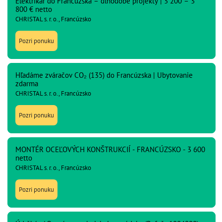
Elektrikár do Francúzska – dlhodobé projekty | 3 200 – 3
800 € netto
CHRISTAL s. r. o., Francúzsko
Pozri ponuku
Hľadáme zváračov CO₂ (135) do Francúzska | Ubytovanie
zdarma
CHRISTAL s. r. o., Francúzsko
Pozri ponuku
MONTÉR OCEĽOVÝCH KONŠTRUKCIÍ - FRANCÚZSKO - 3 600
netto
CHRISTAL s. r. o., Francúzsko
Pozri ponuku