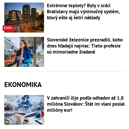
Extrémne teploty? Byty v srdci
Bratislavy majú výnimočný systém,
ktorý ešte aj šetrí náklady
FOTO
Slovenské železnice prezradili, koho
dnes hľadajú najviac: Tieto profesie
sú mimoriadne žiadané
EKONOMIKA
V zahraničí žije podľa odhadov až 1,8
milióna Slovákov: Štát im vlani poslal
milióny eur!