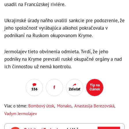
usadil na Francúzskej riviére.
Ukrajinské úrady naňho uvalili sankcie pre podozrenie, že
jeho spoločnosť vyrábajúca alkohol pokračovala v
podnikaní na Ruskom okupovanom Kryme.
Jermolajev tieto obvinenia odmieta. Tvrdí, že jeho
podniky na Kryme prevzali ruské okupačné orgány a nad
ich činnosťou už nemá kontrolu.
Tip na
556
Zdieľať
článok
Viac o téme:
Bombový útok
,
Monako
,
Anastasija Berezovská
,
Vadym Jermolajev