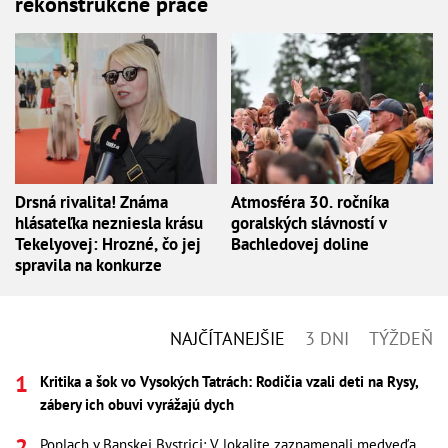
rekonštrukčné práce
Drsná rivalita! Známa
Atmosféra 30. ročníka
hlásateľka nezniesla krásu
goralských slávností v
Tekelyovej: Hrozné, čo jej
Bachledovej doline
spravila na konkurze
NAJČÍTANEJŠIE
3 DNI
TÝŽDEŇ
Kritika a šok vo Vysokých Tatrách: Rodičia vzali deti na Rysy,
zábery ich obuvi vyrážajú dych
Poplach v Banskej Bystrici: V lokalite zaznamenali medveďa,