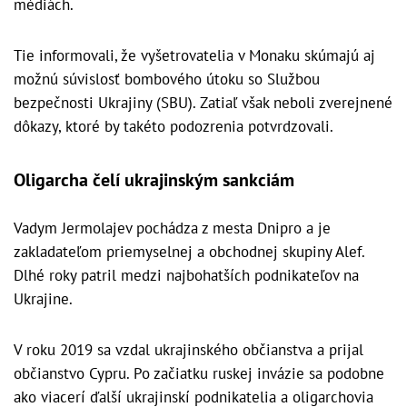
médiách.
Tie informovali, že vyšetrovatelia v Monaku skúmajú aj
možnú súvislosť bombového útoku so Službou
bezpečnosti Ukrajiny (SBU). Zatiaľ však neboli zverejnené
dôkazy, ktoré by takéto podozrenia potvrdzovali.
Oligarcha čelí ukrajinským sankciám
Vadym Jermolajev pochádza z mesta Dnipro a je
zakladateľom priemyselnej a obchodnej skupiny Alef.
Dlhé roky patril medzi najbohatších podnikateľov na
Ukrajine.
V roku 2019 sa vzdal ukrajinského občianstva a prijal
občianstvo Cypru. Po začiatku ruskej invázie sa podobne
ako viacerí ďalší ukrajinskí podnikatelia a oligarchovia