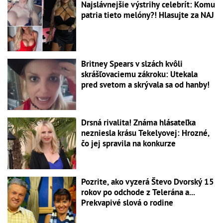
Najslávnejšie výstrihy celebrít: Komu
patria tieto melóny?! Hlasujte za NAJ
Britney Spears v slzách kvôli
skrášľovaciemu zákroku: Utekala
pred svetom a skrývala sa od hanby!
Drsná rivalita! Známa hlásateľka
nezniesla krásu Tekelyovej: Hrozné,
čo jej spravila na konkurze
Pozrite, ako vyzerá Števo Dvorský 15
rokov po odchode z Telerána a...
Prekvapivé slová o rodine