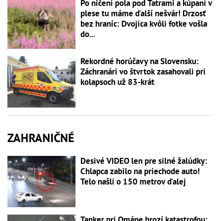
Po ničení pola pod Tatrami a kúpaní v
plese tu máme ďalší nešvár! Drzosť
bez hraníc: Dvojica kvôli fotke vošla
do...
Rekordné horúčavy na Slovensku:
Záchranári vo štvrtok zasahovali pri
kolapsoch už 83-krát
ZAHRANIČNÉ
Desivé VIDEO len pre silné žalúdky:
Chlapca zabilo na priechode auto!
Telo našli o 150 metrov ďalej
Tanker pri Ománe hrozí katastrofou: