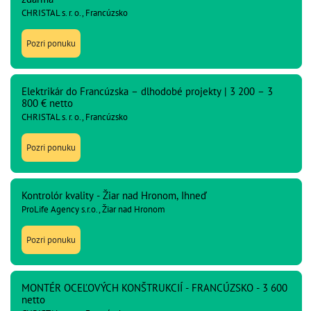
CHRISTAL s. r. o., Francúzsko
Pozri ponuku
Elektrikár do Francúzska – dlhodobé projekty | 3 200 – 3
800 € netto
CHRISTAL s. r. o., Francúzsko
Pozri ponuku
Kontrolór kvality - Žiar nad Hronom, Ihneď
ProLife Agency s.r.o., Žiar nad Hronom
Pozri ponuku
MONTÉR OCEĽOVÝCH KONŠTRUKCIÍ - FRANCÚZSKO - 3 600
netto