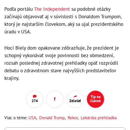
Podľa portálu
The Independent
sa podobné otázky
začínajú objavovať aj v súvislosti s Donaldom Trumpom,
ktorý je najstarším človekom, aký sa ujal prezidentského
úradu v USA.
Hoci Biely dom opakovane zdôrazňuje, že prezident je
schopný vykonávať svoje povinnosti bez obmedzení,
rozsah poslednej zdravotnej prehliadky opäť rozprúdil
debatu o zdravotnom stave najvyšších predstaviteľov
krajiny.
Tip na
274
Zdieľať
článok
Viac o téme:
USA
,
Donald Trump
,
Rekor
,
Lekárska prehliadka