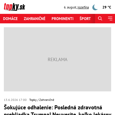
29 °C
6. august
,
Jozefína
DOMÁCE
ZAHRANIČNÉ
PROMINENTI
ŠPORT
ZAUJÍMAV
13.6.2026 17:00
Topky
Zahraničné
Šokujúce odhalenie: Posledná zdravotná
prehliadka Trumpa! Neuveríte, koľko lekárov