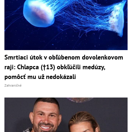
Smrtiaci útok v obľúbenom dovolenkovom
raji: Chlapca (†13) obkľúčili medúzy,
pomôcť mu už nedokázali
Zahraničné