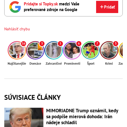
Pridajte si Topky.sk
medzi Vaše
Pridať
preferované zdroje na Google
Nahlásiť chybu
16
3
5
6
7
3
Najčítanejšie
Domáce
Zahraničné
Prominenti
Šport
Krimi
Zaují
SÚVISIACE ČLÁNKY
MIMORIADNE Trump oznámil, kedy
sa podpíše mierová dohoda: Irán
nádeje schladil