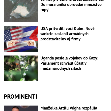
Do mora uniká obrovské množstvo
ropy!
USA pritvrdili voči Kube: Nové
sankcie zasiahli armádnych
predstaviteľov aj firmy
Uganda posiela vojakov do Gazy:
Parlament schválil účasť v
medzinárodných silách
PROMINENTI
Manželka Attilu Végha rozpálila