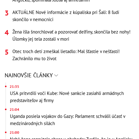
AKTUÁLNE Nové informácie z kúpaliska pri Šali: 8 ľudí
skončilo v nemocnici
Žena išla šnorchlovať a pozorovať delfíny, skončila bez nohy!
Úlomky jej tela zostali v mori
Otec troch detí zmeškal lietadlo: Mal šťastie v nešťastí!
Zachránilo mu to život
NAJNOVŠIE ČLÁNKY
21:35
USA pritvrdili voči Kube: Nové sankcie zasiahli armádnych
predstaviteľov aj firmy
21:04
Uganda posiela vojakov do Gazy: Parlament schválil účasť v
medzinárodných silách
21:00