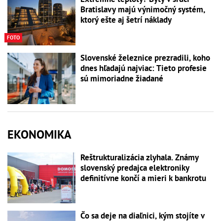
Bratislavy majú výnimočný systém,
ktorý ešte aj šetrí náklady
FOTO
Slovenské železnice prezradili, koho
dnes hľadajú najviac: Tieto profesie
sú mimoriadne žiadané
EKONOMIKA
Reštrukturalizácia zlyhala. Známy
slovenský predajca elektroniky
definitívne končí a mieri k bankrotu
Čo sa deje na diaľnici, kým stojíte v