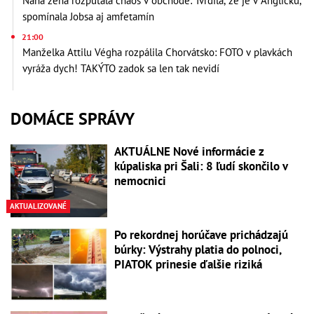
Nahá žena rozpútala chaos v obchode: Tvrdila, že je v Anglicku,
spomínala Jobsa aj amfetamín
21:00
Manželka Attilu Végha rozpálila Chorvátsko: FOTO v plavkách
vyráža dych! TAKÝTO zadok sa len tak nevidí
DOMÁCE SPRÁVY
AKTUÁLNE Nové informácie z
kúpaliska pri Šali: 8 ľudí skončilo v
nemocnici
AKTUALIZOVANÉ
Po rekordnej horúčave prichádzajú
búrky: Výstrahy platia do polnoci,
PIATOK prinesie ďalšie riziká