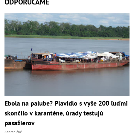
ODPORÚČAME
Ebola na palube? Plavidlo s vyše 200 ľuďmi
skončilo v karanténe, úrady testujú
pasažierov
Zahraničné