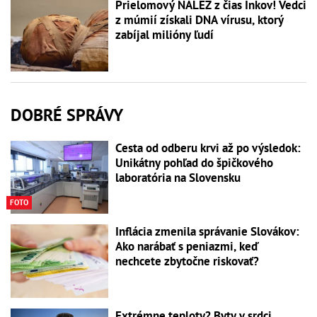
Prielomový NÁLEZ z čias Inkov! Vedci
z múmií získali DNA vírusu, ktorý
zabíjal milióny ľudí
DOBRÉ SPRÁVY
Cesta od odberu krvi až po výsledok:
Unikátny pohľad do špičkového
laboratória na Slovensku
FOTO
Inflácia zmenila správanie Slovákov:
Ako narábať s peniazmi, keď
nechcete zbytočne riskovať?
Extrémne teploty? Byty v srdci