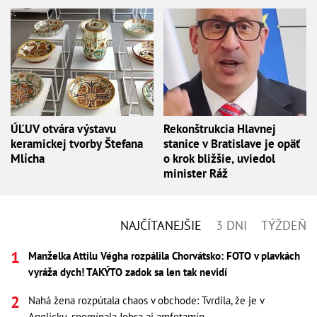
ÚĽUV otvára výstavu
Rekonštrukcia Hlavnej
keramickej tvorby Štefana
stanice v Bratislave je opäť
Mlícha
o krok bližšie, uviedol
minister Ráž
NAJČÍTANEJŠIE
3 DNI
TÝŽDEŇ
Manželka Attilu Végha rozpálila Chorvátsko: FOTO v plavkách
vyráža dych! TAKÝTO zadok sa len tak nevidí
Nahá žena rozpútala chaos v obchode: Tvrdila, že je v
Anglicku, spomínala Jobsa aj amfetamín