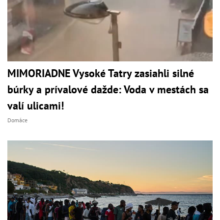
MIMORIADNE Vysoké Tatry zasiahli silné
búrky a prívalové dažde: Voda v mestách sa
valí ulicami!
Domáce