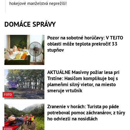
hokejové manželstvá neprežili!
DOMÁCE SPRÁVY
Pozor na sobotné horúčavy: V TEJTO
oblasti môže teplota prekročiť 33
stupňov
AKTUÁLNE Masívny požiar lesa pri
Trstíne: Hasičom komplikuje boj s
plameňmi silný vietor, na miesto
smeruje vrtuľník
FOTO
Zranenie v horách: Turista po páde
potreboval pomoc záchranárov, z túry
ho odviezli na nosidlách
FOTO