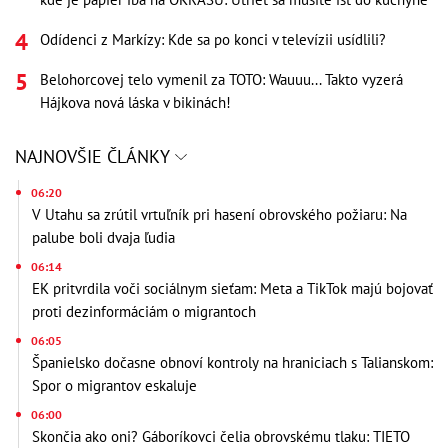
Odídenci z Markízy: Kde sa po konci v televízii usídlili?
Belohorcovej telo vymenil za TOTO: Wauuu... Takto vyzerá
Hájkova nová láska v bikinách!
NAJNOVŠIE ČLÁNKY
06:20
V Utahu sa zrútil vrtuľník pri hasení obrovského požiaru: Na
palube boli dvaja ľudia
06:14
EK pritvrdila voči sociálnym sieťam: Meta a TikTok majú bojovať
proti dezinformáciám o migrantoch
06:05
Španielsko dočasne obnoví kontroly na hraniciach s Talianskom:
Spor o migrantov eskaluje
06:00
Skončia ako oni? Gáboríkovci čelia obrovskému tlaku: TIETO