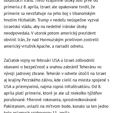
oblastiach Iránu. Tieto vzájomné útoky boli prvé od
prímeria z 8. apríla, Izrael ale opakovane tvrdil, že
prímerie sa nevzťahuje na jeho boj s libanonským
hnutím Hizballáh.
Trump v nedeľu neúspešne vyzval
izraelskú vládu, aby na nedeľné iránske útoky
neodpovedala. V utorok potom americký prezident
obvinil Irán, že nad Hormuzským prielivom zostrelil
americký vrtuľník Apache, a nariadil odvetu.
Začiatok vojny vo februári USA a Izrael zdôvodnili
obavami o bezpečnosť a snahou zabrániť Teheránu vo
vývoji jadrovej zbrane. Teherán v odvete útočil na Izrael
aj krajiny Perzského zálivu, kde cielil na miesta spojené s
USA a priemyselnú, najmä ropnú infraštruktúru. Od 8.
apríla platí prímerie, ktoré je ale už niekoľko týždňov
porušované. Mierové rokovania, sprostredkovávané
Pakistanom, uviazli na mŕtvom bode, konalo sa len jedno
kolo priamych rozhovorov 11. apríla.