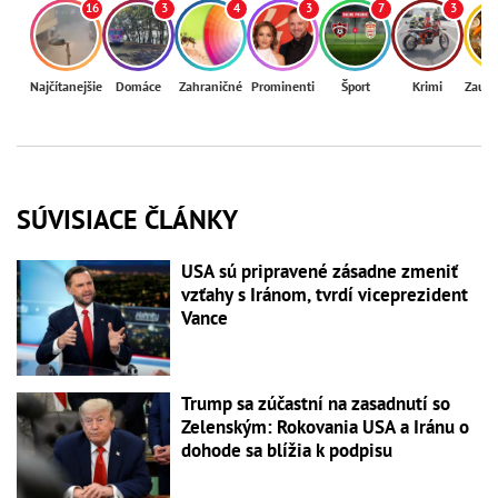
16
3
4
3
7
3
Najčítanejšie
Domáce
Zahraničné
Prominenti
Šport
Krimi
Zaují
SÚVISIACE ČLÁNKY
USA sú pripravené zásadne zmeniť
vzťahy s Iránom, tvrdí viceprezident
Vance
Trump sa zúčastní na zasadnutí so
Zelenským: Rokovania USA a Iránu o
dohode sa blížia k podpisu