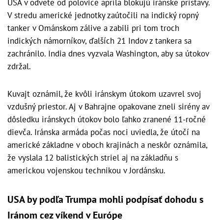
USA v odvete od polovice apríla blokujú iránske prístavy.
V stredu americké jednotky zaútočili na indický ropný
tanker v Ománskom zálive a zabili pri tom troch
indických námorníkov, ďalších 21 Indov z tankera sa
zachránilo. India dnes vyzvala Washington, aby sa útokov
zdržal.
Kuvajt oznámil, že kvôli iránskym útokom uzavrel svoj
vzdušný priestor. Aj v Bahrajne opakovane zneli sirény av
dôsledku iránskych útokov bolo ľahko zranené 11-ročné
dievča. Iránska armáda počas noci uviedla, že útočí na
americké základne v oboch krajinách a neskôr oznámila,
že vyslala 12 balistických striel aj na základňu s
americkou vojenskou technikou v Jordánsku.
USA by podľa Trumpa mohli podpísať dohodu s
Iránom cez víkend v Európe