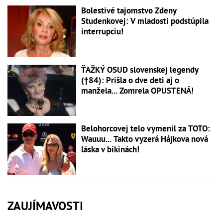
Bolestivé tajomstvo Zdeny
Studenkovej: V mladosti podstúpila
interrupciu!
ŤAŽKÝ OSUD slovenskej legendy
(†84): Prišla o dve deti aj o
manžela... Zomrela OPUSTENÁ!
Belohorcovej telo vymenil za TOTO:
Wauuu... Takto vyzerá Hájkova nová
láska v bikinách!
ZAUJÍMAVOSTI