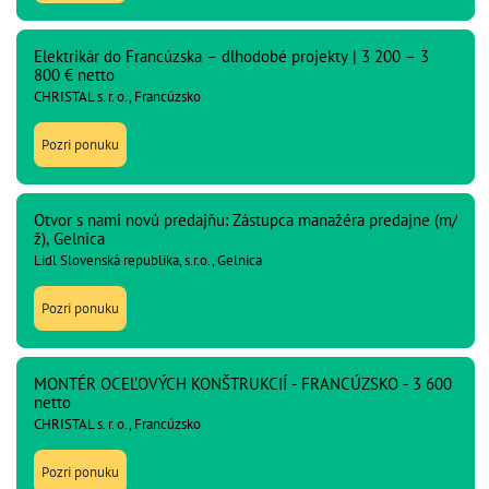
Elektrikár do Francúzska – dlhodobé projekty | 3 200 – 3
800 € netto
CHRISTAL s. r. o., Francúzsko
Pozri ponuku
Otvor s nami novú predajňu: Zástupca manažéra predajne (m/
ž), Gelnica
Lidl Slovenská republika, s.r.o., Gelnica
Pozri ponuku
MONTÉR OCEĽOVÝCH KONŠTRUKCIÍ - FRANCÚZSKO - 3 600
netto
CHRISTAL s. r. o., Francúzsko
Pozri ponuku