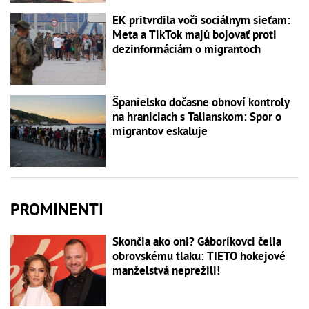
EK pritvrdila voči sociálnym sieťam:
Meta a TikTok majú bojovať proti
dezinformáciám o migrantoch
Španielsko dočasne obnoví kontroly
na hraniciach s Talianskom: Spor o
migrantov eskaluje
PROMINENTI
Skončia ako oni? Gáboríkovci čelia
obrovskému tlaku: TIETO hokejové
manželstvá neprežili!