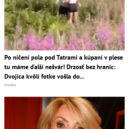
Po ničení pola pod Tatrami a kúpaní v plese
tu máme ďalší nešvár! Drzosť bez hraníc:
Dvojica kvôli fotke vošla do...
Domáce