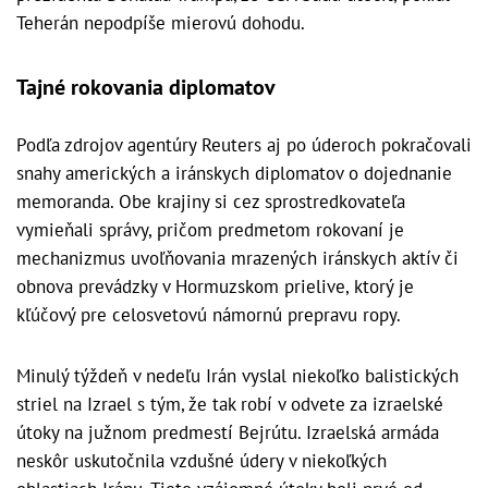
Teherán nepodpíše mierovú dohodu.
Tajné rokovania diplomatov
Podľa zdrojov agentúry Reuters aj po úderoch pokračovali
snahy amerických a iránskych diplomatov o dojednanie
memoranda. Obe krajiny si cez sprostredkovateľa
vymieňali správy, pričom predmetom rokovaní je
mechanizmus uvoľňovania mrazených iránskych aktív či
obnova prevádzky v Hormuzskom prielive, ktorý je
kľúčový pre celosvetovú námornú prepravu ropy.
Minulý týždeň v nedeľu Irán vyslal niekoľko balistických
striel na Izrael s tým, že tak robí v odvete za izraelské
útoky na južnom predmestí Bejrútu. Izraelská armáda
neskôr uskutočnila vzdušné údery v niekoľkých