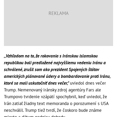
,,Vzhľadom na to, že rokovania s Iránskou islamskou
republikou boli predložené najvyššiemu vedeniu Iránu a
schválené, zrušil som ako prezident Spojených štátov
amerických plánované údery a bombardovanie proti Iránu,
ktoré sa mali uskutočniť dnes večer,"
uviedol dnes večer
Trump. Nemenovaný iránsky zdroj agentúry Fars ale
Trumpovo tvrdenie vzápätí spochybnil, keď uviedol, že
Irán zatiaľ žiadny text memoranda o porozumení s USA
neschválil. Trump tiež tvrdí, že čoskoro bude známe
miesto a dátum podpisu dohody.