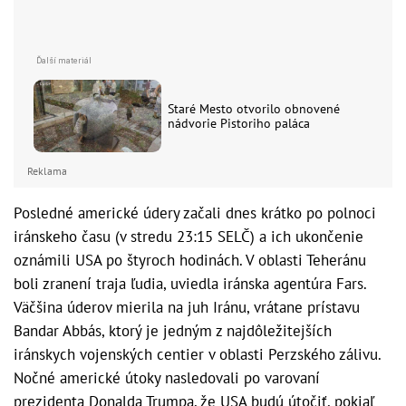
Staré Mesto otvorilo obnovené
nádvorie Pistoriho paláca
Reklama
Posledné americké údery začali dnes krátko po polnoci
iránskeho času (v stredu 23:15 SELČ) a ich ukončenie
oznámili USA po štyroch hodinách. V oblasti Teheránu
boli zranení traja ľudia, uviedla iránska agentúra Fars.
Väčšina úderov mierila na juh Iránu, vrátane prístavu
Bandar Abbás, ktorý je jedným z najdôležitejších
iránskych vojenských centier v oblasti Perzského zálivu.
Nočné americké útoky nasledovali po varovaní
prezidenta Donalda Trumpa, že USA budú útočiť, pokiaľ