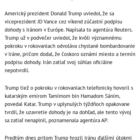
Americký prezident Donald Trump uviedol, že sa
viceprezident JD Vance cez víkend zúčastní podpisu
dohody s Iránom v Európe. Napísala to agentúra Reuters.
Trump už v podvečer uviedol, že kvôli významnému
pokroku v rokovaniach odvoláva chystané bombardovanie
v Iráne, pričom dodal, že čoskoro oznámi miesto a termín
podpisu dohody. Irán zatiaľ svoj súhlas oficiálne
nepotvrdil.
Trump tiež o pokroku v rokovaniach telefonicky hovoril s
katarským emirom Tamímom bin Hamadom Sáním,
povedal Katar. Trump v uplynulých týždňoch opakovane
tvrdil, že uzavretie dohody je na dohľad, ale tento vývoj
sa zatiaľ nenaplnil, poznamenala agentúra AP.
Predtým dnes pritom Trump hrozil Iránu ďalšími útokmi