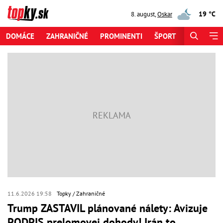
19 °C
8. august
,
Oskar
DOMÁCE
ZAHRANIČNÉ
PROMINENTI
ŠPORT
ZAUJÍMAV
11.6.2026 19:58
Topky
Zahraničné
Trump ZASTAVIL plánované nálety: Avizuje
PODPIS prelomovej dohody! Irán to