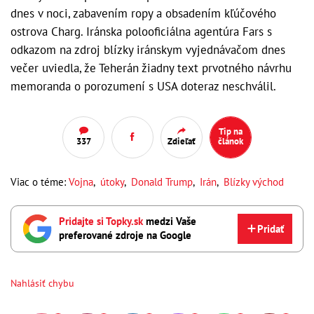
dnes v noci, zabavením ropy a obsadením kľúčového
ostrova Charg. Iránska polooficiálna agentúra Fars s
odkazom na zdroj blízky iránskym vyjednávačom dnes
večer uviedla, že Teherán žiadny text prvotného návrhu
memoranda o porozumení s USA doteraz neschválil.
Tip na
337
Zdieľať
článok
Viac o téme:
Vojna
,
útoky
,
Donald Trump
,
Irán
,
Blízky východ
Pridajte si Topky.sk
medzi Vaše
Pridať
preferované zdroje na Google
Nahlásiť chybu