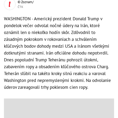
© Zoznam/
ČTK
WASHINGTON - Americký prezident Donald Trump v
pondelok večer odvolal nočné údery na Irán, ktoré
oznámil len o niekoľko hodín skôr. Zdôvodnil to
zásadným pokrokom v rokovaniach a schválením
kľúčových bodov dohody medzi USA a Iránom všetkými
dotknutými stranami. Irán oficiálne dohodu nepotvrdil.
Dnes popoludní Trump Teheránu pohrozil útokmi,
zabavením ropy a obsadením kľúčového ostrova Charg.
Teherán sľúbil na takéto kroky silnú reakciu a varoval
Washington pred nepremyslenými krokmi. Na odvolanie
úderov zareagovali trhy poklesom cien ropy.