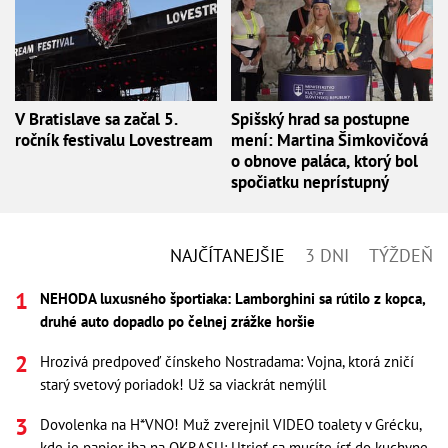
V Bratislave sa začal 5.
Spišský hrad sa postupne
ročník festivalu Lovestream
mení: Martina Šimkovičová
o obnove paláca, ktorý bol
spočiatku neprístupný
NAJČÍTANEJŠIE
3 DNI
TÝŽDEŇ
NEHODA luxusného športiaka: Lamborghini sa rútilo z kopca,
druhé auto dopadlo po čelnej zrážke horšie
Hrozivá predpoveď čínskeho Nostradama: Vojna, ktorá zničí
starý svetový poriadok! Už sa viackrát nemýlil
Dovolenka na H*VNO! Muž zverejnil VIDEO toalety v Grécku,
kde je papier iba na OKRASU: Utrieť sa musíte ísť do kuchyne