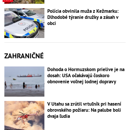
Polícia obvinila muža z Kežmarku:
Dlhodobé týranie družky a zásah v
obci
ZAHRANIČNÉ
Dohoda o Hormuzskom prielive je na
dosah: USA očakávajú čoskoro
obnovenie voľnej lodnej dopravy
V Utahu sa zrútil vrtuľník pri hasení
obrovského požiaru: Na palube boli
dvaja ľudia