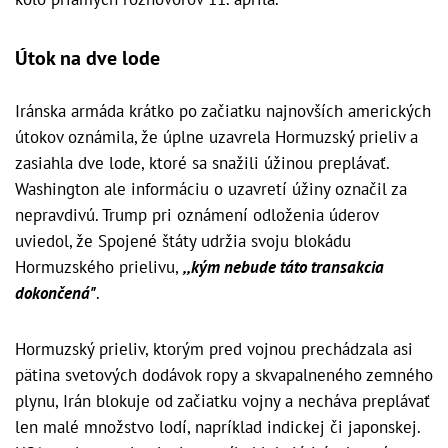
Útok na dve lode
Iránska armáda krátko po začiatku najnovších amerických
útokov oznámila, že úplne uzavrela Hormuzský prieliv a
zasiahla dve lode, ktoré sa snažili úžinou preplávať.
Washington ale informáciu o uzavretí úžiny označil za
nepravdivú. Trump pri oznámení odloženia úderov
uviedol, že Spojené štáty udržia svoju blokádu
Hormuzského prielivu,
,,kým nebude táto transakcia
dokončená"
.
Hormuzský prieliv, ktorým pred vojnou prechádzala asi
pätina svetových dodávok ropy a skvapalneného zemného
plynu, Irán blokuje od začiatku vojny a necháva preplávať
len malé množstvo lodí, napríklad indickej či japonskej.