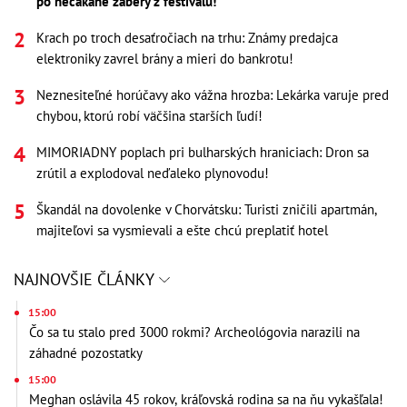
po nečakané zábery z festivalu!
Krach po troch desaťročiach na trhu: Známy predajca
elektroniky zavrel brány a mieri do bankrotu!
Neznesiteľné horúčavy ako vážna hrozba: Lekárka varuje pred
chybou, ktorú robí väčšina starších ľudí!
MIMORIADNY poplach pri bulharských hraniciach: Dron sa
zrútil a explodoval neďaleko plynovodu!
Škandál na dovolenke v Chorvátsku: Turisti zničili apartmán,
majiteľovi sa vysmievali a ešte chcú preplatiť hotel
NAJNOVŠIE ČLÁNKY
15:00
Čo sa tu stalo pred 3000 rokmi? Archeológovia narazili na
záhadné pozostatky
15:00
Meghan oslávila 45 rokov, kráľovská rodina sa na ňu vykašľala!