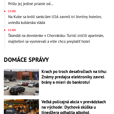
Prišlo jej jediné prianie od...
15:00
Na Kube sa kvôli sankciám USA zavreli tri štvrtiny hotelov,
uviedla kubánska vláda
15:00
Škandál na dovolenke v Chorvátsku: Turisti zničili apartmán,
majiteľovi sa vysmievali a ešte chcú preplatiť hotel
DOMÁCE SPRÁVY
Krach po troch desaťročiach na trhu:
Známy predajca elektroniky zavrel
brány a mieri do bankrotu!
Veľká policajná akcia v prevádzkach
na východe: Dychová skúška u
tínedžera odhalila alkohol