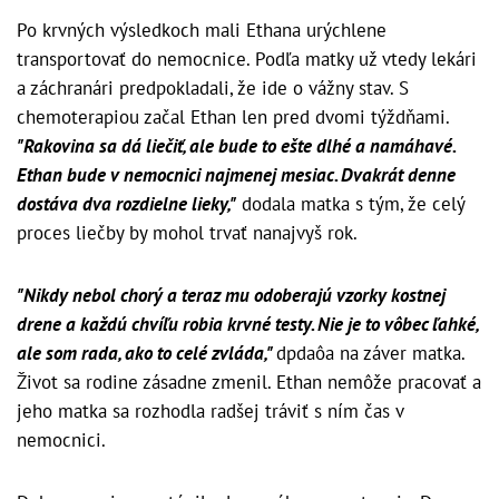
Po krvných výsledkoch mali Ethana urýchlene
transportovať do nemocnice. Podľa matky už vtedy lekári
a záchranári predpokladali, že ide o vážny stav. S
chemoterapiou začal Ethan len pred dvomi týždňami.
"Rakovina sa dá liečiť, ale bude to ešte dlhé a namáhavé.
Ethan bude v nemocnici najmenej mesiac. Dvakrát denne
dostáva dva rozdielne lieky,"
dodala matka s tým, že celý
proces liečby by mohol trvať nanajvyš rok.
"Nikdy nebol chorý a teraz mu odoberajú vzorky kostnej
drene a každú chvíľu robia krvné testy. Nie je to vôbec ľahké,
ale som rada, ako to celé zvláda,"
dpdaôa na záver matka.
Život sa rodine zásadne zmenil. Ethan nemôže pracovať a
jeho matka sa rozhodla radšej tráviť s ním čas v
nemocnici.