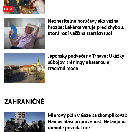
FOTO
Neznesiteľné horúčavy ako vážna
hrozba: Lekárka varuje pred chybou,
ktorú robí väčšina starších ľudí!
Japonský podvečer v Trnave: Ukážky
súbojov, tréningy s katanou aj
tradičná móda
ZAHRANIČNÉ
Mierový plán v Gaze sa skomplikoval:
Hamas hlási pripravenosť, Netanjahu
dohode povedal nie