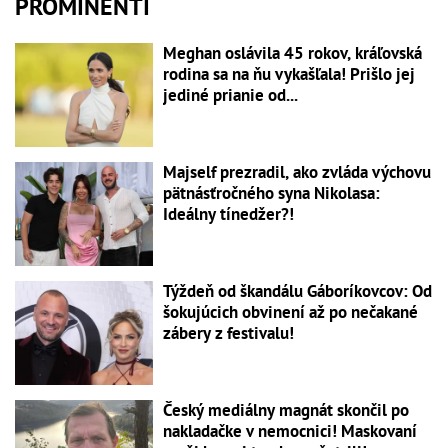
PROMINENTI
Meghan oslávila 45 rokov, kráľovská
rodina sa na ňu vykašľala! Prišlo jej
jediné prianie od...
Majself prezradil, ako zvláda výchovu
pätnásťročného syna Nikolasa:
Ideálny tínedžer?!
Týždeň od škandálu Gáboríkovcov: Od
šokujúcich obvinení až po nečakané
zábery z festivalu!
Český mediálny magnát skončil po
nakladačke v nemocnici! Maskovaní