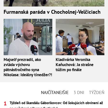
Furmanská paráda v Chocholnej-Velčiciach
Majself prezradil, ako
Kladivárka Veronika
zvláda výchovu
Kaňuchová: Ja strašne
pätnásťročného syna
túžim po finále
Nikolasa: Ideálny tínedžer?!
NAJČÍTANEJŠIE
3 DNI
TÝŽDEŇ
Týždeň od škandálu Gáboríkovcov: Od šokujúcich obvinení až