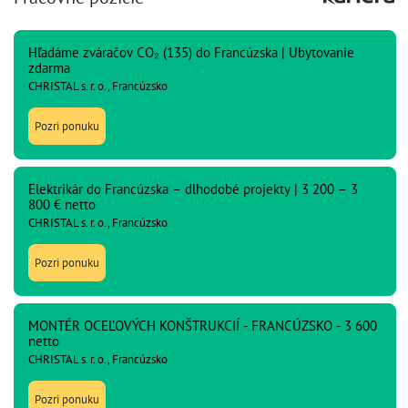
Hľadáme zváračov CO₂ (135) do Francúzska | Ubytovanie
zdarma
CHRISTAL s. r. o., Francúzsko
Pozri ponuku
Elektrikár do Francúzska – dlhodobé projekty | 3 200 – 3
800 € netto
CHRISTAL s. r. o., Francúzsko
Pozri ponuku
MONTÉR OCEĽOVÝCH KONŠTRUKCIÍ - FRANCÚZSKO - 3 600
netto
CHRISTAL s. r. o., Francúzsko
Pozri ponuku