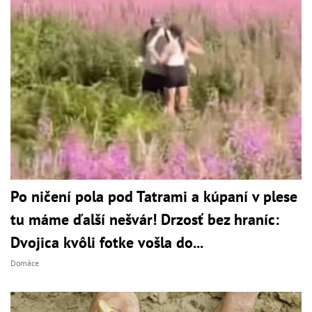
Po ničení pola pod Tatrami a kúpaní v plese
tu máme ďalší nešvár! Drzosť bez hraníc:
Dvojica kvôli fotke vošla do...
Domáce