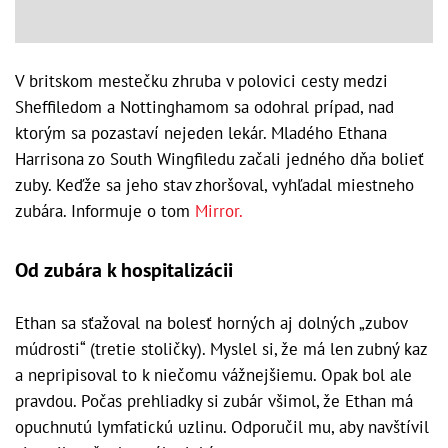
V britskom mestečku zhruba v polovici cesty medzi
Sheffiledom a Nottinghamom sa odohral prípad, nad
ktorým sa pozastaví nejeden lekár. Mladého Ethana
Harrisona zo South Wingfiledu začali jedného dňa bolieť
zuby. Keďže sa jeho stav zhoršoval, vyhľadal miestneho
zubára. Informuje o tom
Mirror.
Od zubára k hospitalizácii
Ethan sa sťažoval na bolesť horných aj dolných „zubov
múdrosti“ (tretie stoličky). Myslel si, že má len zubný kaz
a nepripisoval to k niečomu vážnejšiemu. Opak bol ale
pravdou. Počas prehliadky si zubár všimol, že Ethan má
opuchnutú lymfatickú uzlinu. Odporučil mu, aby navštívil