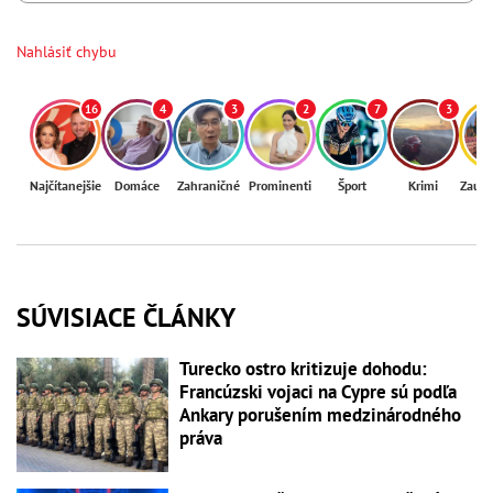
Nahlásiť chybu
16
4
3
2
7
3
Najčítanejšie
Domáce
Zahraničné
Prominenti
Šport
Krimi
Zaují
SÚVISIACE ČLÁNKY
Turecko ostro kritizuje dohodu:
Francúzski vojaci na Cypre sú podľa
Ankary porušením medzinárodného
práva