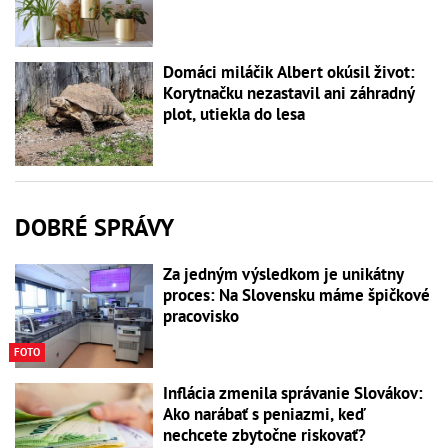
Domáci miláčik Albert okúsil život:
Korytnačku nezastavil ani záhradný
plot, utiekla do lesa
DOBRÉ SPRÁVY
Za jedným výsledkom je unikátny
proces: Na Slovensku máme špičkové
pracovisko
FOTO
Inflácia zmenila správanie Slovákov:
Ako narábať s peniazmi, keď
nechcete zbytočne riskovať?