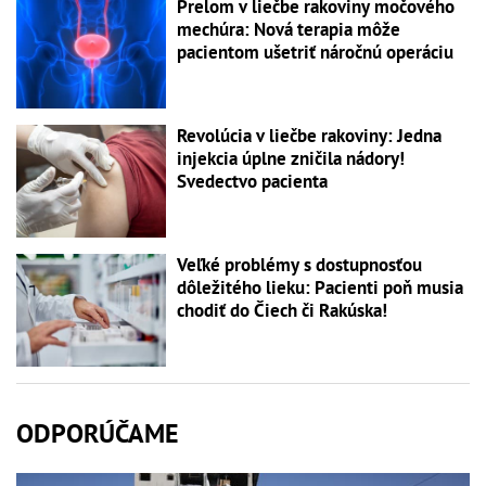
Prelom v liečbe rakoviny močového
mechúra: Nová terapia môže
pacientom ušetriť náročnú operáciu
Revolúcia v liečbe rakoviny: Jedna
injekcia úplne zničila nádory!
Svedectvo pacienta
Veľké problémy s dostupnosťou
dôležitého lieku: Pacienti poň musia
chodiť do Čiech či Rakúska!
ODPORÚČAME