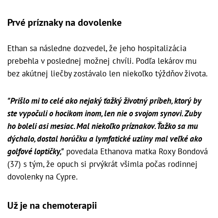
Prvé príznaky na dovolenke
Ethan sa následne dozvedel, že jeho hospitalizácia
prebehla v poslednej možnej chvíli. Podľa lekárov mu
bez akútnej liečby zostávalo len niekoľko týždňov života.
"Prišlo mi to celé ako nejaký ťažký životný príbeh, ktorý by
ste vypočuli o hocikom inom, len nie o svojom synovi. Zuby
ho boleli asi mesiac. Mal niekoľko príznakov. Ťažko sa mu
dýchalo, dostal horúčku a lymfatické uzliny mal veľké ako
golfové loptičky,"
povedala Ethanova matka Roxy Bondová
(37) s tým, že opuch si prvýkrát všimla počas rodinnej
dovolenky na Cypre.
Už je na chemoterapii