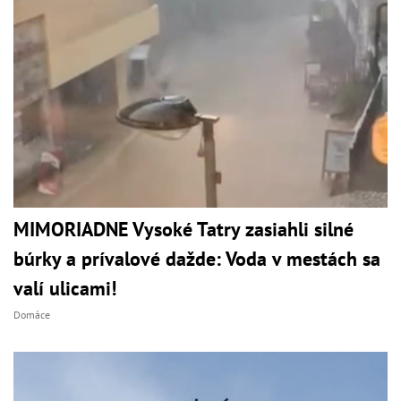
MIMORIADNE Vysoké Tatry zasiahli silné
búrky a prívalové dažde: Voda v mestách sa
valí ulicami!
Domáce