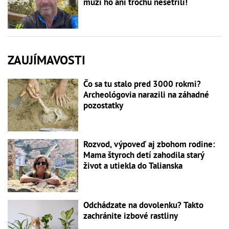
muži ho ani trochu nešetrili!
ZAUJÍMAVOSTI
Čo sa tu stalo pred 3000 rokmi?
Archeológovia narazili na záhadné
pozostatky
Rozvod, výpoveď aj zbohom rodine:
Mama štyroch detí zahodila starý
život a utiekla do Talianska
Odchádzate na dovolenku? Takto
zachránite izbové rastliny