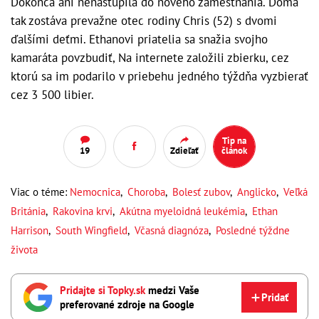
Dokonca ani nenastúpila do nového zamestnania. Doma
tak zostáva prevažne otec rodiny Chris (52) s dvomi
ďalšími deťmi. Ethanovi priatelia sa snažia svojho
kamaráta povzbudiť, Na internete založili zbierku, cez
ktorú sa im podarilo v priebehu jedného týždňa vyzbierať
cez 3 500 libier.
Tip na
19
Zdieľať
článok
Viac o téme:
Nemocnica
,
Choroba
,
Bolesť zubov
,
Anglicko
,
Veľká
Británia
,
Rakovina krvi
,
Akútna myeloidná leukémia
,
Ethan
Harrison
,
South Wingfield
,
Včasná diagnóza
,
Posledné týždne
života
Pridajte si Topky.sk
medzi Vaše
Pridať
preferované zdroje na Google