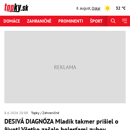
32 °C
8. august
,
Oskar
DOMÁCE
ZAHRANIČNÉ
PROMINENTI
ŠPORT
ZAUJÍMAV
8.6.2026 20:00
Topky
Zahraničné
DESIVÁ DIAGNÓZA Mladík takmer prišiel o
život! Všetko začalo bolesťami zubov