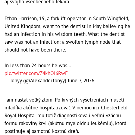
aj svojho všeobecného lekára.
Ethan Harrison, 19, a forklift operator in South Wingfield,
United Kingdom, went to the dentist in May believing he
had an infection in his wisdom teeth. What the dentist
saw was not an infection: a swollen lymph node that
should not have been there.
In less than 24 hours he was…
pic.twitter.com/Z4khOI6RwF
— Tonyy (@Alexandertonyy)
June 7, 2026
Tam nastal veľký zlom. Po krvných vyšetreniach museli
mladíka akútne hospitalizovať. V nemocnici Chesterfield
Royal Hospital mu totiž diagnostikovali veľmi vzácnu
formu rakoviny krvi (akútnu myeloidnú leukémiu), ktorá
postihuje aj samotnú kostnú dreň.