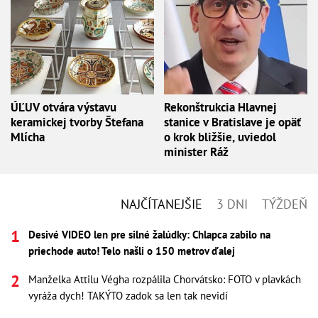
ÚĽUV otvára výstavu
Rekonštrukcia Hlavnej
keramickej tvorby Štefana
stanice v Bratislave je opäť
Mlícha
o krok bližšie, uviedol
minister Ráž
NAJČÍTANEJŠIE
3 DNI
TÝŽDEŇ
Desivé VIDEO len pre silné žalúdky: Chlapca zabilo na
priechode auto! Telo našli o 150 metrov ďalej
Manželka Attilu Végha rozpálila Chorvátsko: FOTO v plavkách
vyráža dych! TAKÝTO zadok sa len tak nevidí