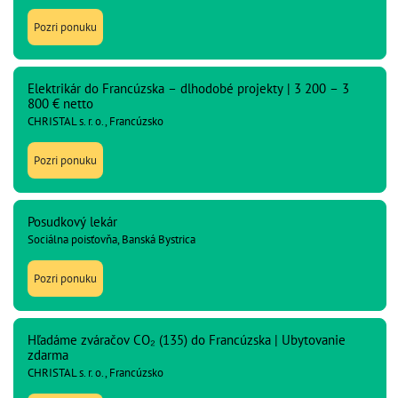
Pozri ponuku
Elektrikár do Francúzska – dlhodobé projekty | 3 200 – 3
800 € netto
CHRISTAL s. r. o., Francúzsko
Pozri ponuku
Posudkový lekár
Sociálna poisťovňa, Banská Bystrica
Pozri ponuku
Hľadáme zváračov CO₂ (135) do Francúzska | Ubytovanie
zdarma
CHRISTAL s. r. o., Francúzsko