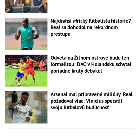
Najdrahší africký futbalista histórie?
Real sa dohodol na rekordnom
prestupe
Odveta na Žitnom ostrove bude len
formalitou: DAC v Holandsku schytal
poriadne krutý debakel
Arsenal mal pripravené milióny, Real
požadoval viac: Vinícius spečatil
svoju futbalovú budúcnosť