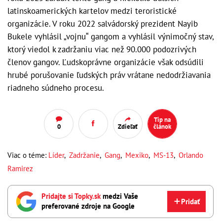
latinskoamerických kartelov medzi teroristické
organizácie. V roku 2022 salvádorský prezident Nayib
Bukele vyhlásil „vojnu“ gangom a vyhlásil výnimočný stav,
ktorý viedol k zadržaniu viac než 90.000 podozrivých
členov gangov. Ľudskoprávne organizácie však odsúdili
hrubé porušovanie ľudských práv vrátane nedodržiavania
riadneho súdneho procesu.
Tip na
0
Zdieľať
článok
Viac o téme:
Líder
,
Zadržanie
,
Gang
,
Mexiko
,
MS-13
,
Orlando
Ramirez
Pridajte si Topky.sk
medzi Vaše
Pridať
preferované zdroje na Google