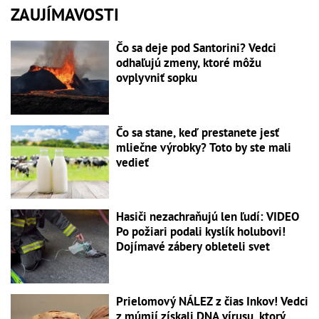
ZAUJÍMAVOSTI
Čo sa deje pod Santorini? Vedci
odhaľujú zmeny, ktoré môžu
ovplyvniť sopku
Čo sa stane, keď prestanete jesť
mliečne výrobky? Toto by ste mali
vedieť
Hasiči nezachraňujú len ľudí: VIDEO
Po požiari podali kyslík holubovi!
Dojímavé zábery obleteli svet
Prielomový NÁLEZ z čias Inkov! Vedci
z múmií získali DNA vírusu, ktorý