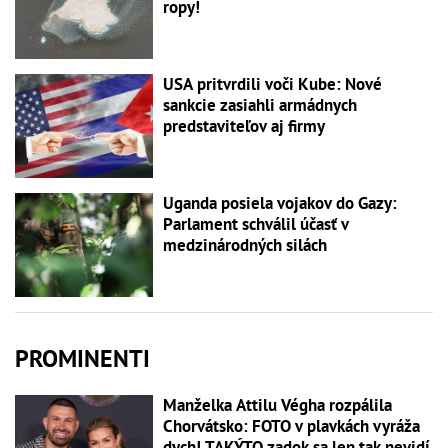
ropy!
USA pritvrdili voči Kube: Nové
sankcie zasiahli armádnych
predstaviteľov aj firmy
Uganda posiela vojakov do Gazy:
Parlament schválil účasť v
medzinárodných silách
PROMINENTI
Manželka Attilu Végha rozpálila
Chorvátsko: FOTO v plavkách vyráža
dych! TAKÝTO zadok sa len tak nevidí