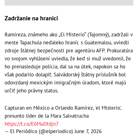
Zadržanie na hranici
Ramireza, známeho ako „El Misterio“ (Tajomný), zadržali v
meste Tapachula neďaleko hraníc s Guatemalou, uviedli
zdroje štátnej bezpečnosti pre agentúru AFP. Prokuratúra
vo svojom vyhlásení uviedla, že keď si muž uvedomil, že
ho prenasleduje polícia, dal sa na útek, napokon sa ho
však podarilo dolapiť. Salvádorský štátny príslušník bol
odovzdaný mexickým imigračným úradom, ktoré majú
určiť jeho právny status.
Capturan en México a Orlando Ramírez, 'el Misterio',
presunto líder de la Mara Salvatrucha
https://t.co/E6MuDtdjn7
— El Periódico (@elperiodico)
June 7, 2026