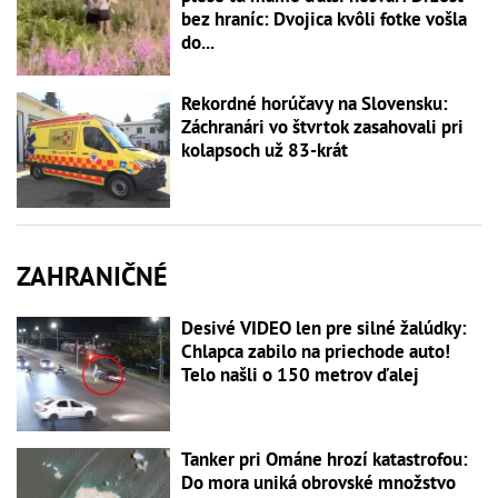
bez hraníc: Dvojica kvôli fotke vošla
do...
Rekordné horúčavy na Slovensku:
Záchranári vo štvrtok zasahovali pri
kolapsoch už 83-krát
ZAHRANIČNÉ
Desivé VIDEO len pre silné žalúdky:
Chlapca zabilo na priechode auto!
Telo našli o 150 metrov ďalej
Tanker pri Ománe hrozí katastrofou:
Do mora uniká obrovské množstvo