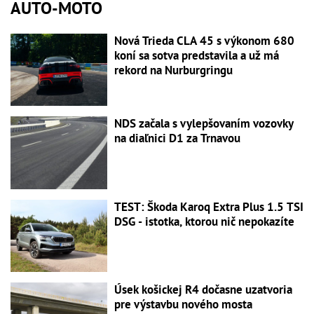
AUTO-MOTO
Nová Trieda CLA 45 s výkonom 680
koní sa sotva predstavila a už má
rekord na Nurburgringu
NDS začala s vylepšovaním vozovky
na diaľnici D1 za Trnavou
TEST: Škoda Karoq Extra Plus 1.5 TSI
DSG - istotka, ktorou nič nepokazíte
Úsek košickej R4 dočasne uzatvoria
pre výstavbu nového mosta