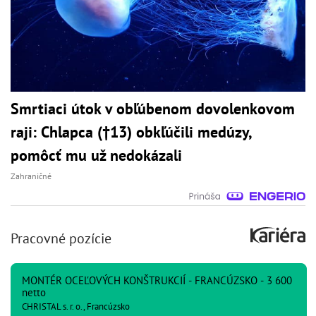
Smrtiaci útok v obľúbenom dovolenkovom
raji: Chlapca (†13) obkľúčili medúzy,
pomôcť mu už nedokázali
Zahraničné
Pracovné pozície
MONTÉR OCEĽOVÝCH KONŠTRUKCIÍ - FRANCÚZSKO - 3 600
netto
CHRISTAL s. r. o., Francúzsko