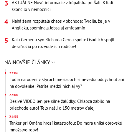
AKTUÁLNE Nové informácie z kúpaliska pri Šali: 8 ľudí
skončilo v nemocnici
Nahá žena rozpútala chaos v obchode: Tvrdila, že je v
Anglicku, spomínala Jobsa aj amfetamín
Kaia Gerber a syn Richarda Gerea spolu: Osud ich spojil
desaťročia po rozvode ich rodičov!
NAJNOVŠIE ČLÁNKY
22:06
Ľudia narodení v štyroch mesiacoch si nevedia oddýchnuť ani
na dovolenke: Patríte medzi nich aj vy?
22:00
Desivé VIDEO len pre silné žalúdky: Chlapca zabilo na
priechode auto! Telo našli o 150 metrov ďalej
21:55
Tanker pri Ománe hrozí katastrofou: Do mora uniká obrovské
množstvo ropy!