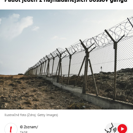
Ilustračné foto (Zdroj: Getty Images)
© Zoznam/
TASR