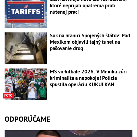
ktoré neprijali opatrenia proti
nútenej práci
Šok na hranici Spojených štátov: Pod
Mexikom objavili tajný tunel na
pašovanie drog
MS vo futbale 2026: V Mexiku zúri
kriminalita a nepokoje! Polícia
spustila operáciu KUKULKAN
FOTO
ODPORÚČAME