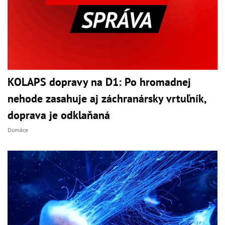
KOLAPS dopravy na D1: Po hromadnej
nehode zasahuje aj záchranársky vrtuľník,
doprava je odklaňaná
Domáce