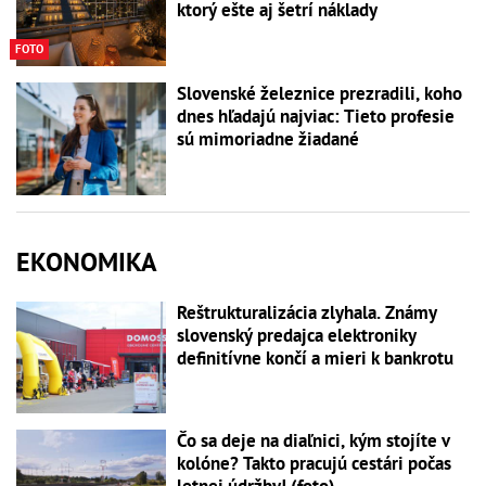
ktorý ešte aj šetrí náklady
FOTO
Slovenské železnice prezradili, koho
dnes hľadajú najviac: Tieto profesie
sú mimoriadne žiadané
EKONOMIKA
Reštrukturalizácia zlyhala. Známy
slovenský predajca elektroniky
definitívne končí a mieri k bankrotu
Čo sa deje na diaľnici, kým stojíte v
kolóne? Takto pracujú cestári počas