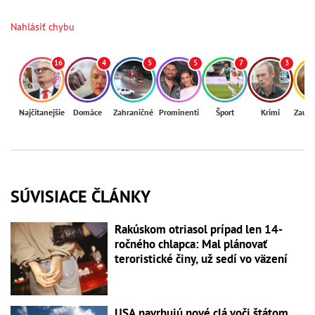
Nahlásiť chybu
16
4
5
5
7
3
Najčítanejšie
Domáce
Zahraničné
Prominenti
Šport
Krimi
Zaují
SÚVISIACE ČLÁNKY
Rakúskom otriasol prípad len 14-
ročného chlapca: Mal plánovať
teroristické činy, už sedí vo väzení
USA navrhujú nové clá voči štátom,