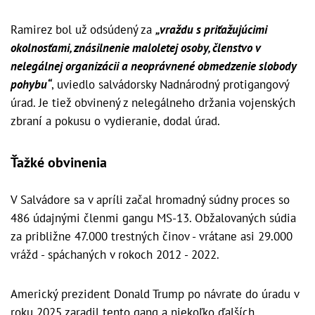
Ramirez bol už odsúdený za
„vraždu s priťažujúcimi
okolnosťami, znásilnenie maloletej osoby, členstvo v
nelegálnej organizácii a neoprávnené obmedzenie slobody
pohybu“
, uviedlo salvádorsky Nadnárodný protigangový
úrad. Je tiež obvinený z nelegálneho držania vojenských
zbraní a pokusu o vydieranie, dodal úrad.
Ťažké obvinenia
V Salvádore sa v apríli začal hromadný súdny proces so
486 údajnými členmi gangu MS-13. Obžalovaných súdia
za približne 47.000 trestných činov - vrátane asi 29.000
vrážd - spáchaných v rokoch 2012 - 2022.
Americký prezident Donald Trump po návrate do úradu v
roku 2025 zaradil tento gang a niekoľko ďalších