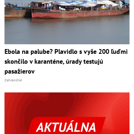
Ebola na palube? Plavidlo s vyše 200 ľuďmi
skončilo v karanténe, úrady testujú
pasažierov
Zahraničné