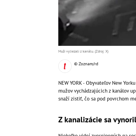
Muži vyliezali z kanálu. (Zdroj: X)
© Zoznam/rd
NEW YORK - Obyvateľov New Yorku z
mužov vychádzajúcich z kanálov upro
snaží zistiť, čo sa pod povrchom m
Z kanalizácie sa vynor
Niekoľko videí zverejnených na soc