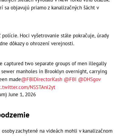
rí sa objavujú priamo z kanalizačných šácht v
polície. Hoci vyšetrovanie stále pokračuje, úrady
adne dôkazy o ohrození verejnosti.
e captured two separate groups of men illegally
 sewer manholes in Brooklyn overnight, carrying
been made
@FBIDirectorKash
@FBI
@DHSgov
c.twitter.com/NSSTAni2yt
tum)
June 1, 2026
 podzemie
že osoby zachytené na videách mohli v kanalizačnom