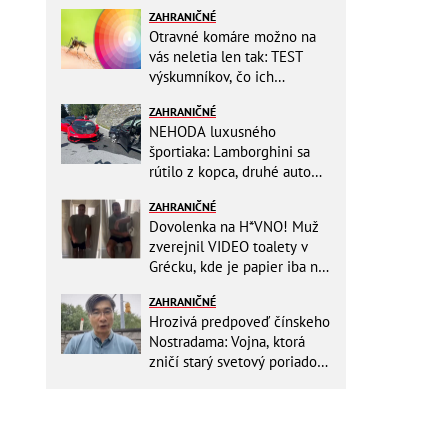
ZAHRANIČNÉ
Otravné komáre možno na
vás neletia len tak: TEST
výskumníkov, čo ich
priťahujú najviac?
ZAHRANIČNÉ
NEHODA luxusného
športiaka: Lamborghini sa
rútilo z kopca, druhé auto
dopadlo po čelnej zrážke
ZAHRANIČNÉ
horšie
Dovolenka na H*VNO! Muž
zverejnil VIDEO toalety v
Grécku, kde je papier iba na
OKRASU: Utrieť sa musíte ísť
ZAHRANIČNÉ
do kuchyne
Hrozivá predpoveď čínskeho
Nostradama: Vojna, ktorá
zničí starý svetový poriadok!
Už sa viackrát nemýlil