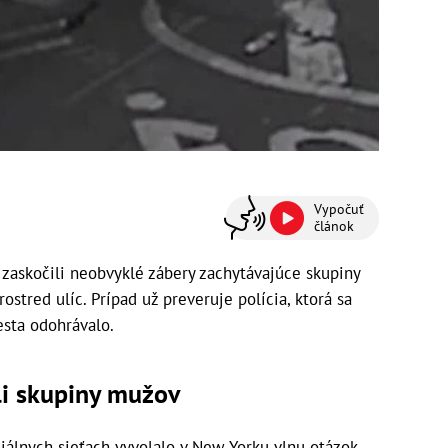
Vypočuť
článok
askočili neobvyklé zábery zachytávajúce skupiny
stred ulíc. Prípad už preveruje polícia, ktorá sa
esta odohrávalo.
ili skupiny mužov
iálnych sieťach vyvolalo v New Yorku vlnu otázok.