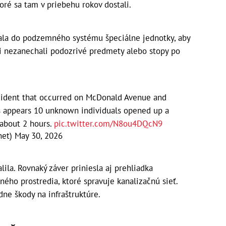
ré sa tam v priebehu rokov dostali.
ala do podzemného systému špeciálne jednotky, aby
ži nezanechali podozrivé predmety alebo stopy po
cident that occurred on McDonald Avenue and
ts appears 10 unknown individuals opened up a
about 2 hours.
pic.twitter.com/N8ou4DQcN9
net)
May 30, 2026
ila. Rovnaký záver priniesla aj prehliadka
ého prostredia, ktoré spravuje kanalizačnú sieť.
dne škody na infraštruktúre.