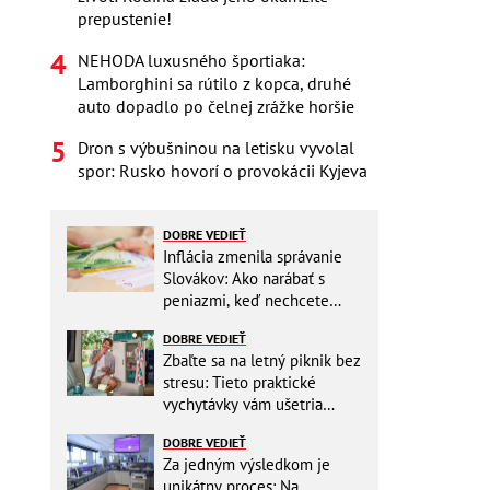
prepustenie!
NEHODA luxusného športiaka:
Lamborghini sa rútilo z kopca, druhé
auto dopadlo po čelnej zrážke horšie
Dron s výbušninou na letisku vyvolal
spor: Rusko hovorí o provokácii Kyjeva
DOBRE VEDIEŤ
Inflácia zmenila správanie
Slovákov: Ako narábať s
peniazmi, keď nechcete
zbytočne riskovať?
DOBRE VEDIEŤ
Zbaľte sa na letný piknik bez
stresu: Tieto praktické
vychytávky vám ušetria
miesto v batohu!
DOBRE VEDIEŤ
Za jedným výsledkom je
unikátny proces: Na