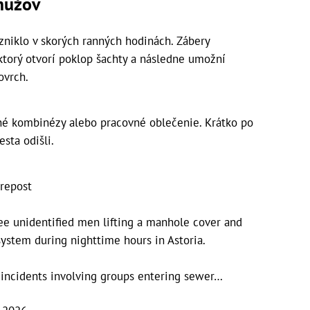
mužov
vzniklo v skorých ranných hodinách. Zábery
ktorý otvorí poklop šachty a následne umožní
ovrch.
nné kombinézy alebo pracovné oblečenie. Krátko po
esta odišli.
.repost
ee unidentified men lifting a manhole cover and
ystem during nighttime hours in Astoria.
r incidents involving groups entering sewer…