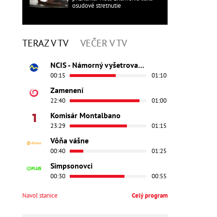
osudové stretnutie
TERAZ V TV
VEČER V TV
NCIS - Námorný vyšetrovací úrad
00:15
01:10
Zamenení
22:40
01:00
Komisár Montalbano
23:29
01:15
Vôňa vášne
00:40
01:25
Simpsonovci
00:30
00:55
Navoľ stanice
Celý program