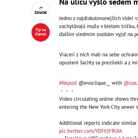
Na ulicu vyšlo sedem 
Zdieľať
Jedno z najdiskutovanejších videí 
zachytávajú muža v bielom tričku, 
Tip na
ďalším siedmim osobám vyjsť na p
článok
Viacerí z nich mali na sebe ochra
opustení šachty sa prezliekli a z mi
#Repost
@evoclique__ with
@use
・・・
Video circulating online shows thr
entering the New York City sewer s
Additional reports indicate simila
pic.twitter.com/YDFtSFfK8A