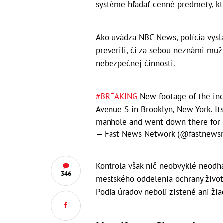
systéme hľadať cenné predmety, kto
Ako uvádza NBC News, polícia vysl
preverili, či za sebou neznámi mu
nebezpečnej činnosti.
#BREAKING
New footage of the in
Avenue S in Brooklyn, New York. I
manhole and went down there for 
— Fast News Network (@fastnews
Kontrola však nič neobvyklé neodhal
346
mestského oddelenia ochrany životn
Podľa úradov neboli zistené ani žia