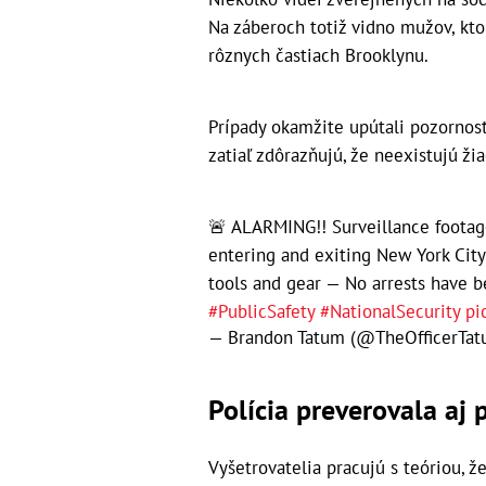
Na záberoch totiž vidno mužov, kto
rôznych častiach Brooklynu.
Prípady okamžite upútali pozornosť 
zatiaľ zdôrazňujú, že neexistujú ži
🚨 ALARMING!! Surveillance footag
entering and exiting New York City
tools and gear — No arrests have 
#PublicSafety
#NationalSecurity
pi
— Brandon Tatum (@TheOfficerTa
Polícia preverovala aj
Vyšetrovatelia pracujú s teóriou, 