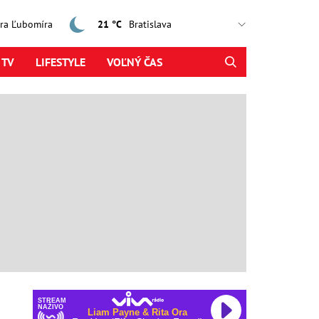
jtra Ľubomíra
21 °C
 TV
LIFESTYLE
VOĽNÝ ČAS
STREAM
NAŽIVO
Liam Payne & Rita Ora