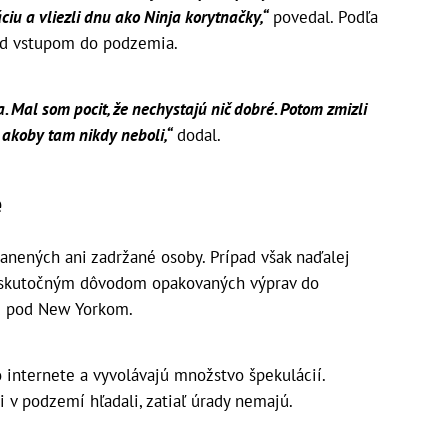
ciu a vliezli dnu ako Ninja korytnačky,“
povedal. Podľa
red vstupom do podzemia.
. Mal som pocit, že nechystajú nič dobré. Potom zmizli
, akoby tam nikdy neboli,“
dodal.
e
ranených ani zadržané osoby. Prípad však naďalej
olo skutočným dôvodom opakovaných výprav do
u pod New Yorkom.
 internete a vyvolávajú množstvo špekulácií.
v podzemí hľadali, zatiaľ úrady nemajú.