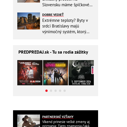
Slovensku máme špičkové
pracovisko
DOBRE VEDIEŤ
Extrémne teploty? Byty v
srdci Bratislavy majú
výnimočný systém, ktorý
ešte aj šetrí náklady
PREDPREDAJ
.sk - Tu sa rodia zážitky
PARTNERSKÉ VZŤAHY
Víkend prinesie veľké zmeny aj
priznania: Tieto znamenia čaká