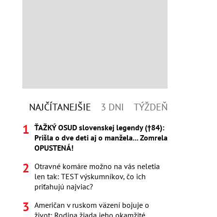
NAJČÍTANEJŠIE
3 DNI
TÝŽDEŇ
ŤAŽKÝ OSUD slovenskej legendy (†84):
Prišla o dve deti aj o manžela... Zomrela
OPUSTENÁ!
Otravné komáre možno na vás neletia
len tak: TEST výskumníkov, čo ich
priťahujú najviac?
Američan v ruskom väzení bojuje o
život: Rodina žiada jeho okamžité