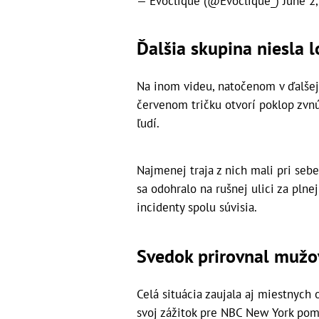
— Evoclique (@Evoclique_)
June 2
Ďalšia skupina niesla l
Na inom videu, natočenom v ďalšej 
červenom tričku otvorí poklop zvnú
ľudí.
Najmenej traja z nich mali pri sebe
sa odohralo na rušnej ulici za plnej
incidenty spolu súvisia.
Svedok prirovnal mužo
Celá situácia zaujala aj miestnych 
svoj zážitok pre NBC New York po