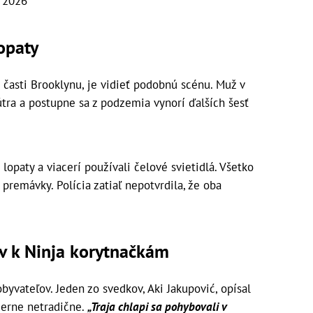
, 2026
opaty
časti Brooklynu, je vidieť podobnú scénu. Muž v
tra a postupne sa z podzemia vynorí ďalších šesť
 lopaty a viacerí používali čelové svietidlá. Všetko
 premávky. Polícia zatiaľ nepotvrdila, že oba
v k Ninja korytnačkám
obyvateľov. Jeden zo svedkov, Aki Jakupović, opísal
merne netradične.
„Traja chlapi sa pohybovali v