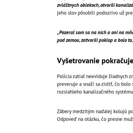
zvláštnych oblekoch, otvorili kanalizá
jeho slov pôsobili podozrivo už p
„Pozeral som sa na nich a oni na mňa
pod zemou, zatvorili poklop a bolo to
Vyšetrovanie pokračuj
Polícia zatiaľ neeviduje žiadnych z
preveruje a snaží sa zistiť, čo b
rozsiahleho kanalizačného systém
Zábery medzitým naďalej kolujú po
Odpoveď na otázku, čo presne muži 