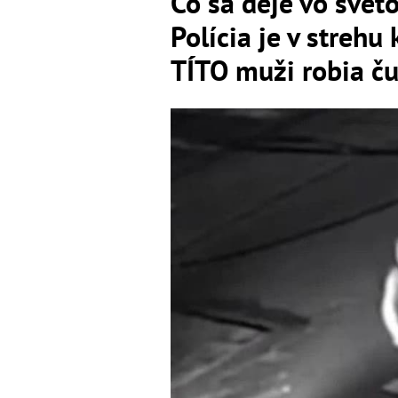
Čo sa deje vo sve
Polícia je v streh
TÍTO muži robia ču