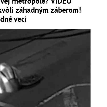
tovej metropole? VIDEO
u kvôli záhadným záberom!
dné veci