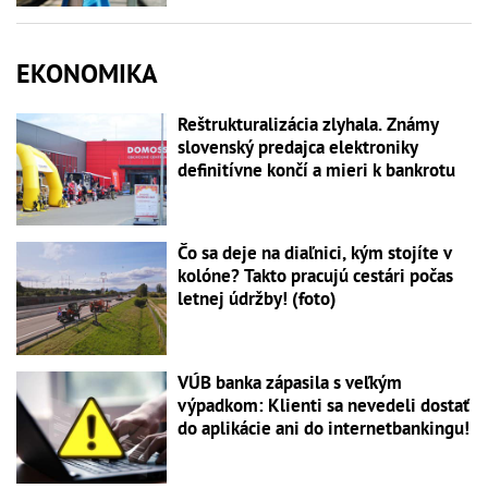
EKONOMIKA
Reštrukturalizácia zlyhala. Známy
slovenský predajca elektroniky
definitívne končí a mieri k bankrotu
Čo sa deje na diaľnici, kým stojíte v
kolóne? Takto pracujú cestári počas
letnej údržby! (foto)
VÚB banka zápasila s veľkým
výpadkom: Klienti sa nevedeli dostať
do aplikácie ani do internetbankingu!