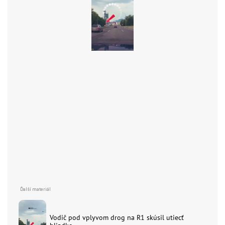
Vodič pod vplyvom drog na R1 skúsil utiecť