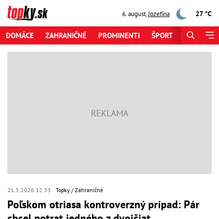
27 °C
6. august
,
Jozefína
DOMÁCE
ZAHRANIČNÉ
PROMINENTI
ŠPORT
ZAUJÍMAV
21.5.2026 12:33
Topky
Zahraničné
Poľskom otriasa kontroverzný prípad: Pár
chcel potrat jedného z dvojčiat