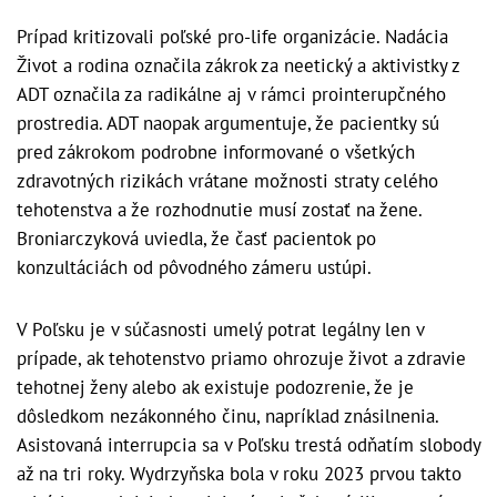
Prípad kritizovali poľské pro-life organizácie. Nadácia
Život a rodina označila zákrok za neetický a aktivistky z
ADT označila za radikálne aj v rámci prointerupčného
prostredia. ADT naopak argumentuje, že pacientky sú
pred zákrokom podrobne informované o všetkých
zdravotných rizikách vrátane možnosti straty celého
tehotenstva a že rozhodnutie musí zostať na žene.
Broniarczyková uviedla, že časť pacientok po
konzultáciách od pôvodného zámeru ustúpi.
V Poľsku je v súčasnosti umelý potrat legálny len v
prípade, ak tehotenstvo priamo ohrozuje život a zdravie
tehotnej ženy alebo ak existuje podozrenie, že je
dôsledkom nezákonného činu, napríklad znásilnenia.
Asistovaná interrupcia sa v Poľsku trestá odňatím slobody
až na tri roky. Wydrzyňska bola v roku 2023 prvou takto