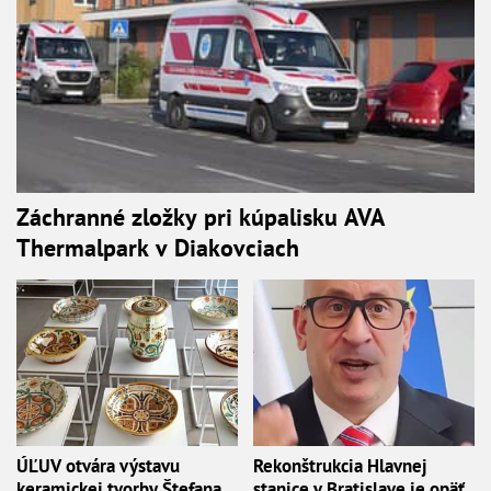
Záchranné zložky pri kúpalisku AVA
Thermalpark v Diakovciach
ÚĽUV otvára výstavu
Rekonštrukcia Hlavnej
keramickej tvorby Štefana
stanice v Bratislave je opäť