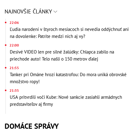
NAJNOVŠIE ČLÁNKY
22:06
Ľudia narodení v štyroch mesiacoch si nevedia oddýchnuť ani
na dovolenke: Patríte medzi nich aj vy?
22:00
Desivé VIDEO len pre silné žalúdky: Chlapca zabilo na
priechode auto! Telo našli o 150 metrov ďalej
21:55
Tanker pri Ománe hrozí katastrofou: Do mora uniká obrovské
množstvo ropy!
21:35
USA pritvrdili voči Kube: Nové sankcie zasiahli armádnych
predstaviteľov aj firmy
DOMÁCE SPRÁVY