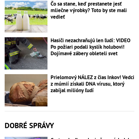
Čo sa stane, keď prestanete jesť
mliečne výrobky? Toto by ste mali
vedieť
Hasiči nezachraňujú len ľudí: VIDEO
Po požiari podali kyslík holubovi!
Dojímavé zábery obleteli svet
Prielomový NÁLEZ z čias Inkov! Vedci
z múmií získali DNA vírusu, ktorý
zabíjal milióny ľudí
DOBRÉ SPRÁVY