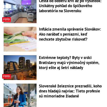
Cesta od odberu krvi až po výsledok:
Unikátny pohľad do špičkového
laboratória na Slovensku
FOTO
Inflácia zmenila správanie Slovákov:
Ako narábať s peniazmi, keď
nechcete zbytočne riskovať?
Extrémne teploty? Byty v srdci
Bratislavy majú výnimočný systém,
ktorý ešte aj šetrí náklady
FOTO
Slovenské železnice prezradili, koho
dnes hľadajú najviac: Tieto profesie
sú mimoriadne žiadané