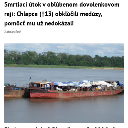
Smrtiaci útok v obľúbenom dovolenkovom
raji: Chlapca (†13) obkľúčili medúzy,
pomôcť mu už nedokázali
Zahraničné