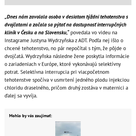
„Dnes nám zavolala osoba v desiatom týždni tehotenstva s
dvojčatami a začala sa pýtať na dostupnosť interrupčných
kliník v Česku a na Slovensku,“
povedala vo videu na
Instagrame Justyna Wydrzyňska z ADT. Podľa nej išlo o
chcené tehotenstvo, no pár nepočítal s tým, že pôjde o
dvojčatá. Wydrzyňska následne žene poskytla informácie
o zariadeniach v Európe, ktoré vykonávajú selektívny
potrat. Selektívna interrupcia pri viacpočetnom
tehotenstve spočíva v usmrtení jedného plodu injekciou
chloridu draselného, pričom druhý zostáva v maternici a
ďalej sa vyvíja.
Mohlo by vás zaujímať: