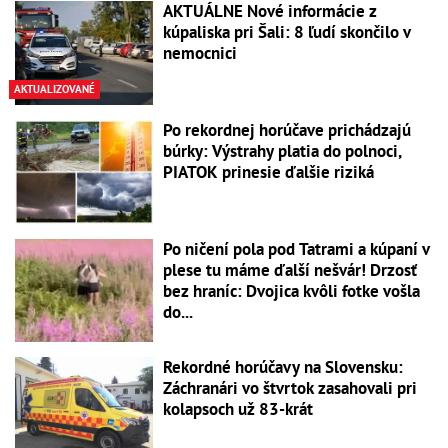
AKTUÁLNE Nové informácie z
kúpaliska pri Šali: 8 ľudí skončilo v
nemocnici
AKTUALIZOVANÉ
Po rekordnej horúčave prichádzajú
búrky: Výstrahy platia do polnoci,
PIATOK prinesie ďalšie riziká
Po ničení pola pod Tatrami a kúpaní v
plese tu máme ďalší nešvár! Drzosť
bez hraníc: Dvojica kvôli fotke vošla
do...
Rekordné horúčavy na Slovensku:
Záchranári vo štvrtok zasahovali pri
kolapsoch už 83-krát