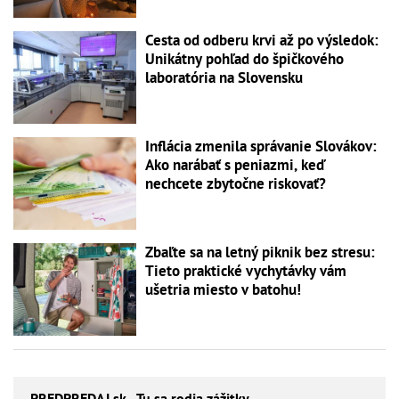
Cesta od odberu krvi až po výsledok:
Unikátny pohľad do špičkového
laboratória na Slovensku
Inflácia zmenila správanie Slovákov:
Ako narábať s peniazmi, keď
nechcete zbytočne riskovať?
Zbaľte sa na letný piknik bez stresu:
Tieto praktické vychytávky vám
ušetria miesto v batohu!
PREDPREDAJ
.sk - Tu sa rodia zážitky