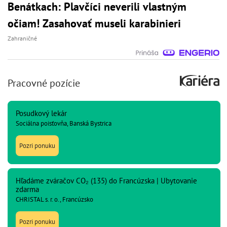
Benátkach: Plavčíci neverili vlastným
očiam! Zasahovať museli karabinieri
Zahraničné
Pracovné pozície
Posudkový lekár
Sociálna poisťovňa, Banská Bystrica
Pozri ponuku
Hľadáme zváračov CO₂ (135) do Francúzska | Ubytovanie
zdarma
CHRISTAL s. r. o., Francúzsko
Pozri ponuku