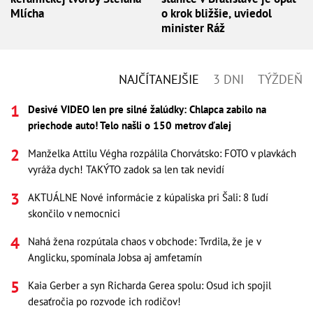
Mlícha
o krok bližšie, uviedol
minister Ráž
NAJČÍTANEJŠIE
3 DNI
TÝŽDEŇ
Desivé VIDEO len pre silné žalúdky: Chlapca zabilo na
priechode auto! Telo našli o 150 metrov ďalej
Manželka Attilu Végha rozpálila Chorvátsko: FOTO v plavkách
vyráža dych! TAKÝTO zadok sa len tak nevidí
AKTUÁLNE Nové informácie z kúpaliska pri Šali: 8 ľudí
skončilo v nemocnici
Nahá žena rozpútala chaos v obchode: Tvrdila, že je v
Anglicku, spomínala Jobsa aj amfetamín
Kaia Gerber a syn Richarda Gerea spolu: Osud ich spojil
desaťročia po rozvode ich rodičov!