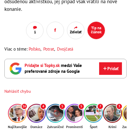
odsúdenou aktivistkou, jej prípad však vrátili na nové
konanie.
Tip na
1
Zdieľať
článok
Viac o téme:
Poľsko
,
Potrat
,
Dvojčatá
Pridajte si Topky.sk
medzi Vaše
Pridať
preferované zdroje na Google
Nahlásiť chybu
16
4
5
5
7
3
Najčítanejšie
Domáce
Zahraničné
Prominenti
Šport
Krimi
Zaují