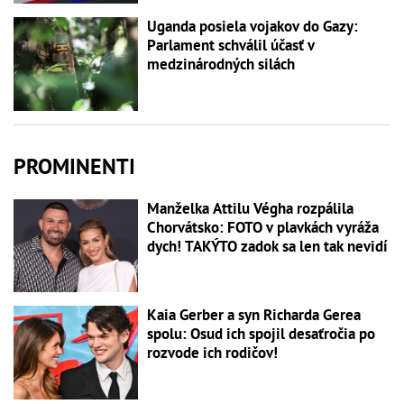
Uganda posiela vojakov do Gazy:
Parlament schválil účasť v
medzinárodných silách
PROMINENTI
Manželka Attilu Végha rozpálila
Chorvátsko: FOTO v plavkách vyráža
dych! TAKÝTO zadok sa len tak nevidí
Kaia Gerber a syn Richarda Gerea
spolu: Osud ich spojil desaťročia po
rozvode ich rodičov!