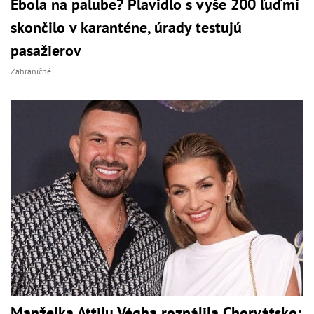
Ebola na palube? Plavidlo s vyše 200 ľuďmi
skončilo v karanténe, úrady testujú
pasažierov
Zahraničné
Manželka Attilu Végha rozpálila Chorvátsko: