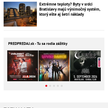
Extrémne teploty? Byty v srdci
Bratislavy majú výnimočný systém,
ktorý ešte aj šetrí náklady
PREDPREDAJ
.sk - Tu sa rodia zážitky