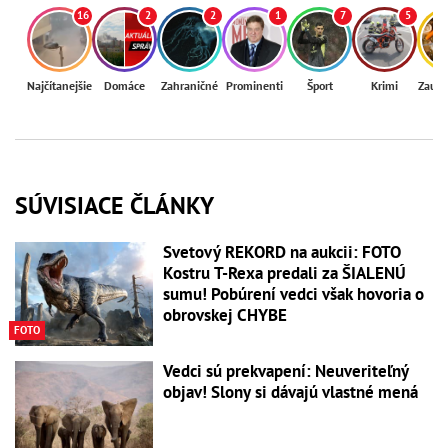
16
2
2
1
7
5
Najčítanejšie
Domáce
Zahraničné
Prominenti
Šport
Krimi
Zaují
SÚVISIACE ČLÁNKY
Svetový REKORD na aukcii: FOTO
Kostru T-Rexa predali za ŠIALENÚ
sumu! Pobúrení vedci však hovoria o
obrovskej CHYBE
FOTO
Vedci sú prekvapení: Neuveriteľný
objav! Slony si dávajú vlastné mená