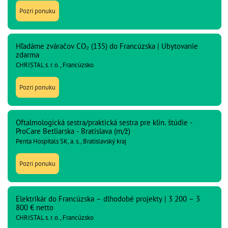
Pozri ponuku
Hľadáme zváračov CO₂ (135) do Francúzska | Ubytovanie
zdarma
CHRISTAL s. r. o., Francúzsko
Pozri ponuku
Oftalmologická sestra/praktická sestra pre klin. štúdie -
ProCare Betliarska - Bratislava (m/ž)
Penta Hospitals SK, a. s., Bratislavský kraj
Pozri ponuku
Elektrikár do Francúzska – dlhodobé projekty | 3 200 – 3
800 € netto
CHRISTAL s. r. o., Francúzsko