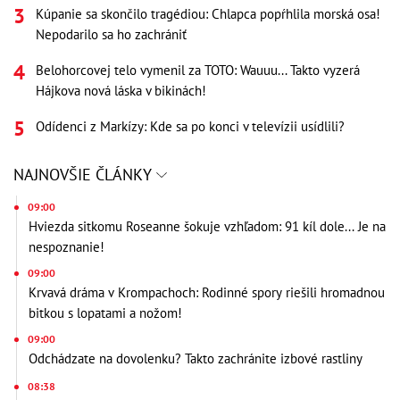
Kúpanie sa skončilo tragédiou: Chlapca popŕhlila morská osa!
Nepodarilo sa ho zachrániť
Belohorcovej telo vymenil za TOTO: Wauuu... Takto vyzerá
Hájkova nová láska v bikinách!
Odídenci z Markízy: Kde sa po konci v televízii usídlili?
NAJNOVŠIE ČLÁNKY
09:00
Hviezda sitkomu Roseanne šokuje vzhľadom: 91 kíl dole... Je na
nespoznanie!
09:00
Krvavá dráma v Krompachoch: Rodinné spory riešili hromadnou
bitkou s lopatami a nožom!
09:00
Odchádzate na dovolenku? Takto zachránite izbové rastliny
08:38