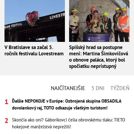
V Bratislave sa začal 5.
Spišský hrad sa postupne
ročník festivalu Lovestream
mení: Martina Šimkovičová
o obnove paláca, ktorý bol
spočiatku neprístupný
NAJČÍTANEJŠIE
3 DNI
TÝŽDEŇ
Ďalšie NEPOKOJE v Európe: Ozbrojená skupina OBSADILA
dovolenkový raj, TOTO odkazuje všetkým turistom!
Skončia ako oni? Gáboríkovci čelia obrovskému tlaku: TIETO
hokejové manželstvá neprežili!