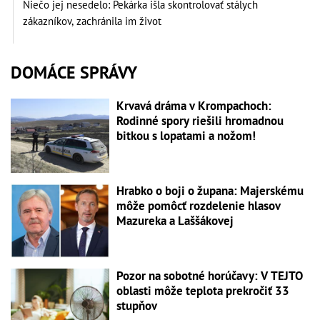
Niečo jej nesedelo: Pekárka išla skontrolovať stálych
zákazníkov, zachránila im život
DOMÁCE SPRÁVY
Krvavá dráma v Krompachoch:
Rodinné spory riešili hromadnou
bitkou s lopatami a nožom!
Hrabko o boji o župana: Majerskému
môže pomôcť rozdelenie hlasov
Mazureka a Laššákovej
Pozor na sobotné horúčavy: V TEJTO
oblasti môže teplota prekročiť 33
stupňov