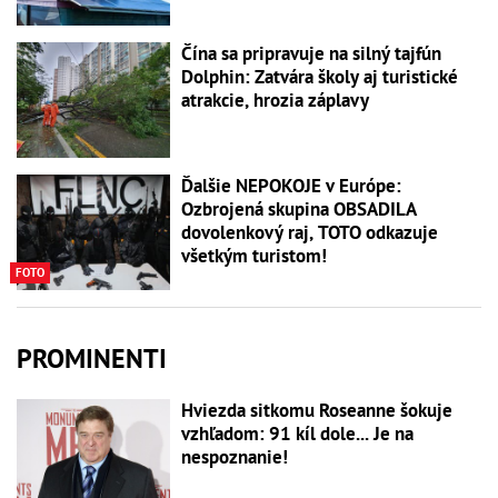
Čína sa pripravuje na silný tajfún
Dolphin: Zatvára školy aj turistické
atrakcie, hrozia záplavy
Ďalšie NEPOKOJE v Európe:
Ozbrojená skupina OBSADILA
dovolenkový raj, TOTO odkazuje
všetkým turistom!
FOTO
PROMINENTI
Hviezda sitkomu Roseanne šokuje
vzhľadom: 91 kíl dole... Je na
nespoznanie!