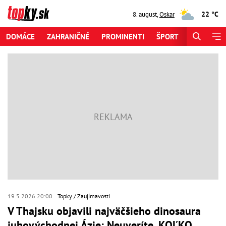
22 °C
8. august
,
Oskar
DOMÁCE
ZAHRANIČNÉ
PROMINENTI
ŠPORT
ZAUJÍMAV
19.5.2026 20:00
Topky
Zaujímavosti
V Thajsku objavili najväčšieho dinosaura
juhovýchodnej Ázie: Neuveríte, KOĽKO