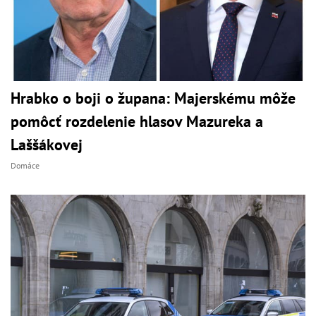
Hrabko o boji o župana: Majerskému môže
pomôcť rozdelenie hlasov Mazureka a
Laššákovej
Domáce