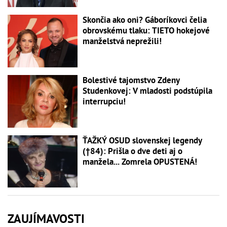
Skončia ako oni? Gáboríkovci čelia
obrovskému tlaku: TIETO hokejové
manželstvá neprežili!
Bolestivé tajomstvo Zdeny
Studenkovej: V mladosti podstúpila
interrupciu!
ŤAŽKÝ OSUD slovenskej legendy
(†84): Prišla o dve deti aj o
manžela... Zomrela OPUSTENÁ!
ZAUJÍMAVOSTI