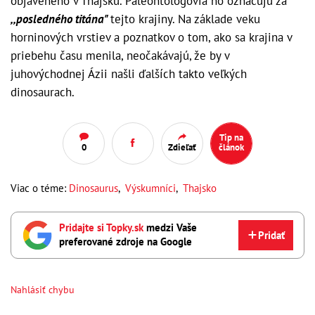
objaveného v Thajsku. Paleontológovia ho označujú za
,,posledného titána"
tejto krajiny. Na základe veku
horninových vrstiev a poznatkov o tom, ako sa krajina v
priebehu času menila, neočakávajú, že by v
juhovýchodnej Ázii našli ďalších takto veľkých
dinosaurach.
Tip na
0
Zdieľať
článok
Viac o téme:
Dinosaurus
,
Výskumníci
,
Thajsko
Pridajte si Topky.sk
medzi Vaše
Pridať
preferované zdroje na Google
Nahlásiť chybu