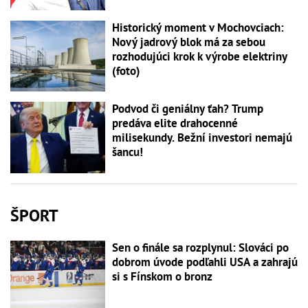
Historický moment v Mochovciach:
Nový jadrový blok má za sebou
rozhodujúci krok k výrobe elektriny
(foto)
Podvod či geniálny ťah? Trump
predáva elite drahocenné
milisekundy. Bežní investori nemajú
šancu!
ŠPORT
Sen o finále sa rozplynul: Slováci po
dobrom úvode podľahli USA a zahrajú
si s Fínskom o bronz