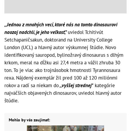
,,Jednou z mnohých vecí, ktoré nás na tomto dinosaurovi
naozaj nadchli, je jeho veľkosť,"
uviedol Tchitivút
Setchapaničsakun, doktorand na University College
London (UCL) a hlavný autor výskumnej štúdie.
Novo
identifikovaný sauropod, bylinožravý dinosaurus s dlhým
krkom, meral na dĺžku asi 27,4 metra a vážil zhruba 30
ton. To je viac ako trojnásobok hmotnosti Tyrannosaura
rexa. Nájdený exemplár žil pred 100 až 120 miliónmi
rokov a radí sa niekam do
,,vyššej strednej"
kategórie
najväčších objavených dinosaurov, uviedol hlavný autor
štúdie.
Mohlo by vás zaujímať: