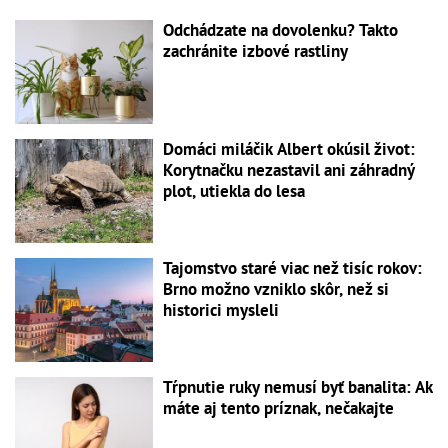
Odchádzate na dovolenku? Takto
zachránite izbové rastliny
Domáci miláčik Albert okúsil život:
Korytnačku nezastavil ani záhradný
plot, utiekla do lesa
Tajomstvo staré viac než tisíc rokov:
Brno možno vzniklo skôr, než si
historici mysleli
Tŕpnutie ruky nemusí byť banalita: Ak
máte aj tento príznak, nečakajte