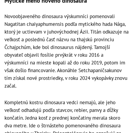
Mýtické meno nového dinosaura
Novoobjaveného dinosaura výskumníci pomenovali
Nagatitan chaiyaphumensis podľa mytického hada Nága,
ktorý je uctievam v juhovýchodnej Ázii. Titán odkazuje na
veľkosť a poslednú časť názvu na thajskú provinciu
Čchajpchúm, kde bol dinosaurus nájdený. Tamojší
obyvateľ objavil fosílie prvýkrát v roku 2016 a
výskumníci na mieste kopali až do roku 2019, potom im
však došlo financovanie. Akonáhle Setchapaničsakunov
tím získal nové prostriedky, v roku 2024 vykopávky znovu
začal.
Kompletnú kostru dinosaura vedci nemajú, ale jeho
veľkosť odhadujú podľa stavcov, rebier, panvy a dĺžky
končatín. Jedna kosť z prednej končatiny merala skoro
dva metre. Ide o štrnásteho pomenovaného dinosaura