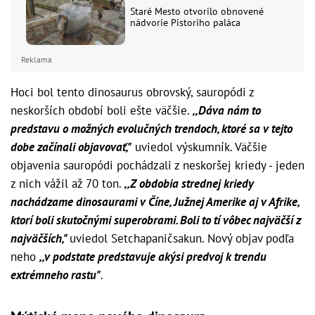
Staré Mesto otvorilo obnovené
nádvorie Pistoriho paláca
Reklama
Hoci bol tento dinosaurus obrovský, sauropódi z
neskorších období boli ešte väčšie.
,,Dáva nám to
predstavu o možných evolučných trendoch, ktoré sa v tejto
dobe začínali objavovať,"
uviedol výskumník. Väčšie
objavenia sauropódi pochádzali z neskoršej kriedy - jeden
z nich vážil až 70 ton.
,,Z obdobia strednej kriedy
nachádzame dinosaurami v Číne, Južnej Amerike aj v Afrike,
ktorí boli skutočnými superobrami. Boli to tí vôbec najväčší z
najväčších,"
uviedol Setchapaničsakun. Nový objav podľa
neho
,,v podstate predstavuje akýsi predvoj k trendu
extrémneho rastu"
.