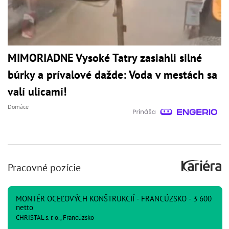
MIMORIADNE Vysoké Tatry zasiahli silné
búrky a prívalové dažde: Voda v mestách sa
valí ulicami!
Domáce
Pracovné pozície
MONTÉR OCEĽOVÝCH KONŠTRUKCIÍ - FRANCÚZSKO - 3 600
netto
CHRISTAL s. r. o., Francúzsko