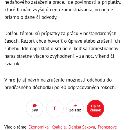
nedaňového zaťaženia práce, ide povinnosti a príplatky,
ktoré firmám zvyšujú cenu zamestnávania, no nejde
priamo o dane či odvody.
Ďalšou témou sú príplatky za prácu v neštandardných
časoch. Rezort chce hovoriť o úprave alebo zrušení ich
súbehu. Ide napríklad o situácie, keď sa zamestnancovi
naraz stretne viacero zvýhodnení – za noc, víkend či
sviatok.
V hre je aj návrh na zrušenie možnosti odchodu do
predčasného dôchodku po 40 odpracovaných rokoch.
Tip na
399
Zdieľať
článok
Viac o téme:
Ekonomika
,
Koalícia
,
Denisa Saková
,
Prorastové