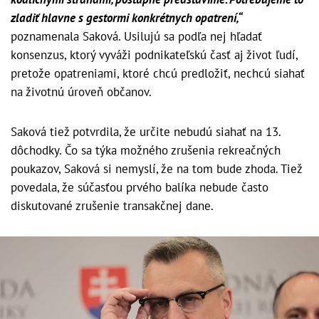
zladiť hlavne s gestormi konkrétnych opatrení,“
poznamenala Saková. Usilujú sa podľa nej hľadať
konsenzus, ktorý vyváži podnikateľskú časť aj život ľudí,
pretože opatreniami, ktoré chcú predložiť, nechcú siahať
na životnú úroveň občanov.
Saková tiež potvrdila, že určite nebudú siahať na 13.
dôchodky. Čo sa týka možného zrušenia rekreačných
poukazov, Saková si nemyslí, že na tom bude zhoda. Tiež
povedala, že súčasťou prvého balíka nebude často
diskutované zrušenie transakčnej dane.