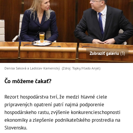
Zobraziť galériu
(3)
Denisa Saková a Ladislav Kamenický (Zdroj: Topky/Vlado Anjel)
Čo môžeme čakať?
Rezort hospodárstva tvrí, že medzi hlavné ciele
pripravených opatrení patrí najmä podporenie
hospodárskeho rastu, zvýšenie konkurencieschopnosti
ekonomiky a zlepšenie podnikateľského prostredia na
Slovensku.