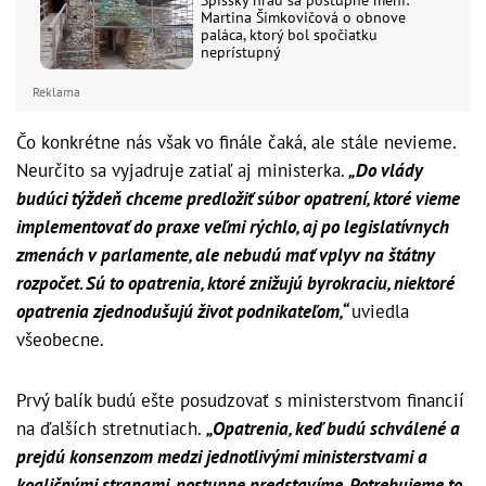
Spišský hrad sa postupne mení:
Martina Šimkovičová o obnove
paláca, ktorý bol spočiatku
neprístupný
Reklama
Čo konkrétne nás však vo finále čaká, ale stále nevieme.
Neurčito sa vyjadruje zatiaľ aj ministerka.
„Do vlády
budúci týždeň chceme predložiť súbor opatrení, ktoré vieme
implementovať do praxe veľmi rýchlo, aj po legislatívnych
zmenách v parlamente, ale nebudú mať vplyv na štátny
rozpočet. Sú to opatrenia, ktoré znižujú byrokraciu, niektoré
opatrenia zjednodušujú život podnikateľom,“
uviedla
všeobecne.
Prvý balík budú ešte posudzovať s ministerstvom financií
na ďalších stretnutiach.
„Opatrenia, keď budú schválené a
prejdú konsenzom medzi jednotlivými ministerstvami a
koaličnými stranami, postupne predstavíme. Potrebujeme to