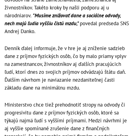
živnostníkov. Takéto kroky by našli podporu aj u
národniarov.
"Musíme znižovať dane a sociálne odvody,
nech majú ľudia vyššiu čistú mzdu,"
povedal predseda SNS
Andrej Danko.
Denník ďalej informuje, že v hre je aj zníženie sadzieb
dane z príjmov fyzických osôb, čo by malo priamy vplyv
na zamestnancov, živnostníkov aj ďalších pracujúcich
ľudí, ktorí dnes zo svojich príjmov odvádzajú štátu daň.
Ďalším návrhom je naviazanie nezdaniteľnej časti
základu dane na minimálnu mzdu.
Ministerstvo chce tiež prehodnotiť stropy na odvody či
progresivitu dane z príjmov fyzických osôb, ktoré sa
týkajú najmä ľudí s vyššími príjmami. Medzi návrhmi je
aj vyššie spomínané zrušenie dane z finančných