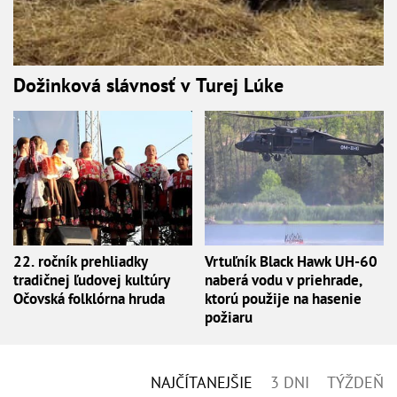
Dožinková slávnosť v Turej Lúke
22. ročník prehliadky
Vrtuľník Black Hawk UH-60
tradičnej ľudovej kultúry
naberá vodu v priehrade,
Očovská folklórna hruda
ktorú použije na hasenie
požiaru
NAJČÍTANEJŠIE
3 DNI
TÝŽDEŇ