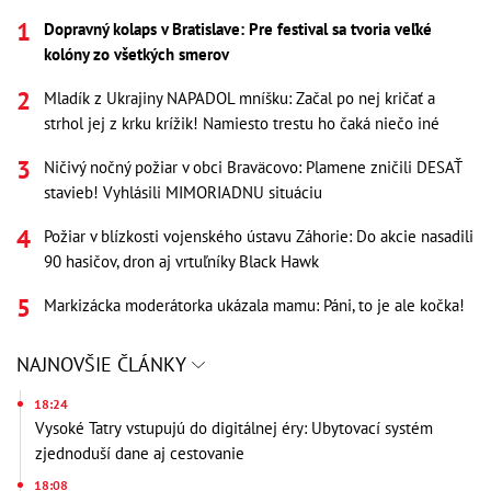
Dopravný kolaps v Bratislave: Pre festival sa tvoria veľké
kolóny zo všetkých smerov
Mladík z Ukrajiny NAPADOL mníšku: Začal po nej kričať a
strhol jej z krku krížik! Namiesto trestu ho čaká niečo iné
Ničivý nočný požiar v obci Braväcovo: Plamene zničili DESAŤ
stavieb! Vyhlásili MIMORIADNU situáciu
Požiar v blízkosti vojenského ústavu Záhorie: Do akcie nasadili
90 hasičov, dron aj vrtuľníky Black Hawk
Markizácka moderátorka ukázala mamu: Páni, to je ale kočka!
NAJNOVŠIE ČLÁNKY
18:24
Vysoké Tatry vstupujú do digitálnej éry: Ubytovací systém
zjednoduší dane aj cestovanie
18:08