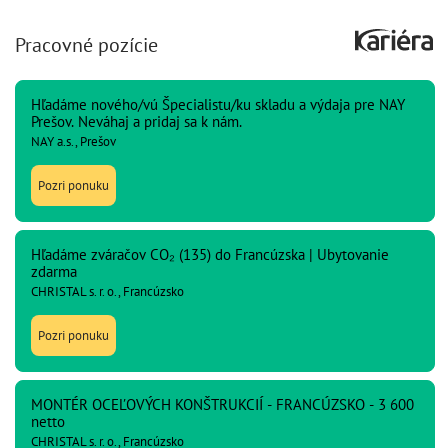
Pracovné pozície
Hľadáme nového/vú Špecialistu/ku skladu a výdaja pre NAY
Prešov. Neváhaj a pridaj sa k nám.
NAY a.s., Prešov
Pozri ponuku
Hľadáme zváračov CO₂ (135) do Francúzska | Ubytovanie
zdarma
CHRISTAL s. r. o., Francúzsko
Pozri ponuku
MONTÉR OCEĽOVÝCH KONŠTRUKCIÍ - FRANCÚZSKO - 3 600
netto
CHRISTAL s. r. o., Francúzsko