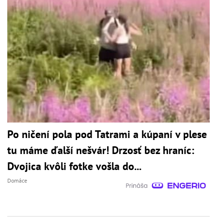
Po ničení pola pod Tatrami a kúpaní v plese
tu máme ďalší nešvár! Drzosť bez hraníc:
Dvojica kvôli fotke vošla do...
Domáce