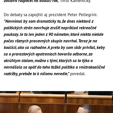
zostaviť rozpočet na budúci rok,“
tvrdí Kamenický.
Do debaty sa zapojhil aj prezident Peter Pellegrini.
"Nevnímal by som dramaticky to, že dnes niektorá z
politických strán navrhuje zrušiť napríklad rekreačné
poukazy. Je to len jeden z 90 námetov, ktoré niekto niekde
počas rôznych pracovných skupín navrhol. Teraz je na
koalícii, ako sa rozhodne. A preto by som skôr privítal, keby
sa o prorastových opatreniach hovorilo odborne, za
okrúhlym stolom, možno s tými, ktorých sa to týka a
nevnášala sa opäť do toho ťažká politika a vnútrokoaličné
roztržky, pretože to k ničomu nevedie,"
povedal.