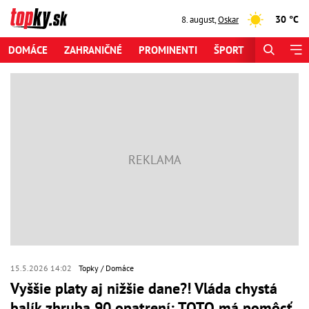
30 °C
8. august
,
Oskar
DOMÁCE
ZAHRANIČNÉ
PROMINENTI
ŠPORT
ZAUJÍMAV
15.5.2026 14:02
Topky
Domáce
Vyššie platy aj nižšie dane?! Vláda chystá
balík zhruba 90 opatrení: TOTO má pomôcť