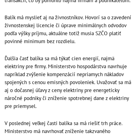
transakcií, čo by pomohlo najmä firmám a podnikateľom.
Balík má myslieť aj na živnostníkov. Hovorí sa o zavedení
živnostenskej licencie či úprave minimálnych odvodov
podľa výšky príjmu, aktuálne totiž musia SZČO platiť
povinné minimum bez rozdielu.
Ďalšia časť balíka sa má týkať cien energií, najmä
elektriny pre firmy. Ministerstvo hospodárstva navrhuje
napríklad zvýšenie kompenzácií nepriamych nákladov
spojených s cenou emisných povoleniek. Uvažovať sa má
aj o dočasnej úľavy z ceny elektriny pre energeticky
náročné podniky či zníženie spotrebnej dane z elektriny
pre priemysel.
V poslednej veľkej časti balíka sa má riešiť trh práce.
Ministerstvo má navrhovať zníženie takzvaného