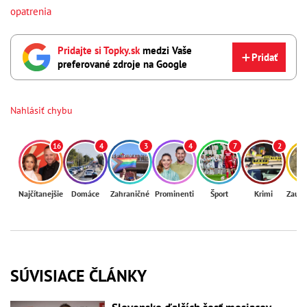
opatrenia
Pridajte si Topky.sk
medzi Vaše
Pridať
preferované zdroje na Google
Nahlásiť chybu
16
4
3
4
7
2
Najčítanejšie
Domáce
Zahraničné
Prominenti
Šport
Krimi
Zaují
SÚVISIACE ČLÁNKY