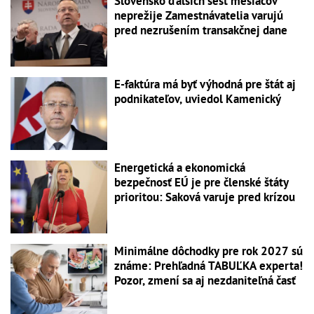
Slovensko ďalších šesť mesiacov
neprežije Zamestnávatelia varujú
pred nezrušením transakčnej dane
E-faktúra má byť výhodná pre štát aj
podnikateľov, uviedol Kamenický
Energetická a ekonomická
bezpečnosť EÚ je pre členské štáty
prioritou: Saková varuje pred krízou
Minimálne dôchodky pre rok 2027 sú
známe: Prehľadná TABUĽKA experta!
Pozor, zmení sa aj nezdaniteľná časť