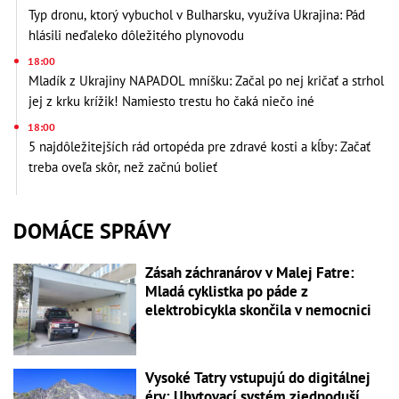
Typ dronu, ktorý vybuchol v Bulharsku, využíva Ukrajina: Pád
hlásili neďaleko dôležitého plynovodu
18:00
Mladík z Ukrajiny NAPADOL mníšku: Začal po nej kričať a strhol
jej z krku krížik! Namiesto trestu ho čaká niečo iné
18:00
5 najdôležitejších rád ortopéda pre zdravé kosti a kĺby: Začať
treba oveľa skôr, než začnú bolieť
DOMÁCE SPRÁVY
Zásah záchranárov v Malej Fatre:
Mladá cyklistka po páde z
elektrobicykla skončila v nemocnici
Vysoké Tatry vstupujú do digitálnej
éry: Ubytovací systém zjednoduší