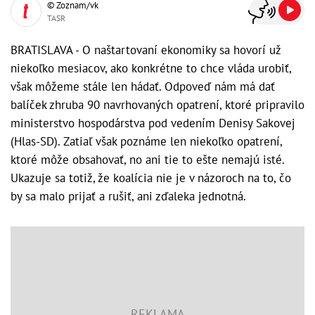
© Zoznam/vk
TASR
BRATISLAVA - O naštartovaní ekonomiky sa hovorí už
niekoľko mesiacov, ako konkrétne to chce vláda urobiť,
však môžeme stále len hádať. Odpoveď nám má dať
balíček zhruba 90 navrhovaných opatrení, ktoré pripravilo
ministerstvo hospodárstva pod vedením Denisy Sakovej
(Hlas-SD). Zatiaľ však poznáme len niekoľko opatrení,
ktoré môže obsahovať, no ani tie to ešte nemajú isté.
Ukazuje sa totiž, že koalícia nie je v názoroch na to, čo
by sa malo prijať a rušiť, ani zďaleka jednotná.