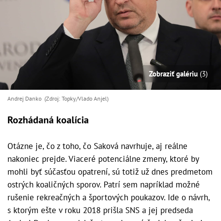
Zobraziť galériu
(3)
Andrej Danko (Zdroj: Topky/Vlado Anjel)
Rozhádaná koalícia
Otázne je, čo z toho, čo Saková navrhuje, aj reálne
nakoniec prejde. Viaceré potenciálne zmeny, ktoré by
mohli byť súčasťou opatrení, sú totiž už dnes predmetom
ostrých koaličných sporov. Patrí sem napríklad možné
rušenie rekreačných a športových poukazov. Ide o návrh,
s ktorým ešte v roku 2018 prišla SNS a jej predseda