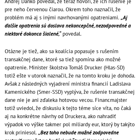
Andrej Danko povedal, že teraz hovorí, že ich rušenie je
pre neho červenou čiarou. Okrem toho naznačil, že
problém má aj s inými navrhovanými opatreniami.
„Aj
ďalšie opatrenia sú doslova nekoncepčné, nezodpovedné a
niektoré dokonca šialené,“
povedal.
Otázne je tiež, ako sa koalícia popasuje s rušením
transakčnej dane, ktoré sa tiež spomína ako možné
opatrenie. Minister školstva Tomáš Drucker (Hlas-SD)
totiž ešte v utorok naznačil, že na tomto kroku je dohoda.
Avšak z následných vyjadrení ministra financií Ladislava
Kamenického (Smer-SSD) vyplýva, že rušenie transakčnej
dane nie je ani zďaleka hotovou vecou. Financmajster
totiž uviedol, že diskusiu k tejto téme síce víta, no čaká
aj na konkrétne návrhy od Druckera, ako nahradiť
výpadok vo výške takmer pol miliardy eur, ktorý by takýto
krok priniesol.
„Bez toho nebude možné zodpovedne