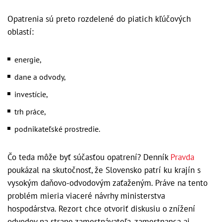
Opatrenia sú preto rozdelené do piatich kľúčových
oblastí:
energie,
dane a odvody,
investície,
trh práce,
podnikateľské prostredie.
Čo teda môže byť súčasťou opatrení? Denník
Pravda
poukázal na skutočnosť, že Slovensko patrí ku krajín s
vysokým daňovo-odvodovým zaťaženým. Práve na tento
problém mieria viaceré návrhy ministerstva
hospodárstva. Rezort chce otvoriť diskusiu o znížení
odvodov na strane zamestnávateľa, zamestnanca aj