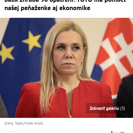
našej peňaženke aj ekonomike
Zobraziť galériu
(3)
(Zdroj: Topky/Vlado Anjel)