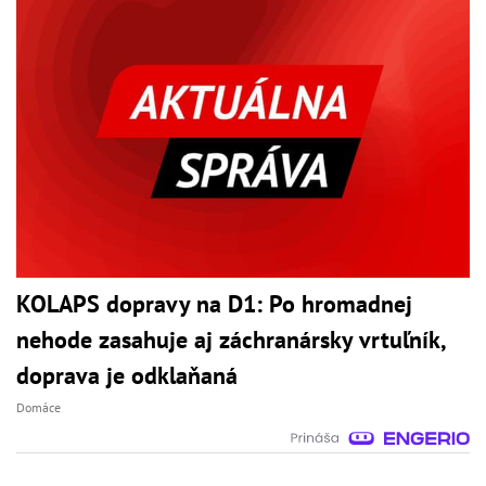
KOLAPS dopravy na D1: Po hromadnej
nehode zasahuje aj záchranársky vrtuľník,
doprava je odklaňaná
Domáce