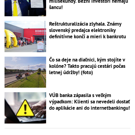
milisekundy. Bežní investori nemajú
šancu!
Reštrukturalizácia zlyhala. Známy
slovenský predajca elektroniky
definitívne končí a mieri k bankrotu
Čo sa deje na diaľnici, kým stojíte v
kolóne? Takto pracujú cestári počas
letnej údržby! (foto)
VÚB banka zápasila s veľkým
výpadkom: Klienti sa nevedeli dostať
do aplikácie ani do internetbankingu!