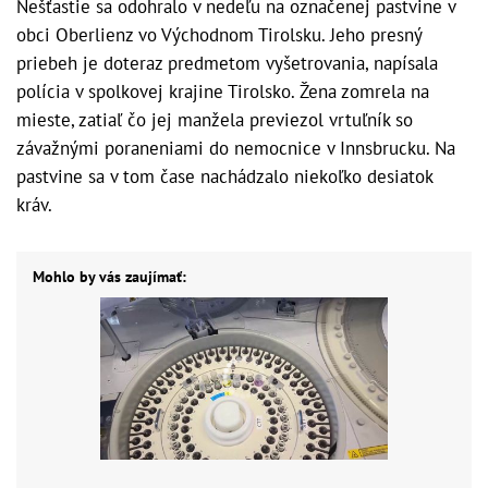
Nešťastie sa odohralo v nedeľu na označenej pastvine v
obci Oberlienz vo Východnom Tirolsku. Jeho presný
priebeh je doteraz predmetom vyšetrovania, napísala
polícia v spolkovej krajine Tirolsko. Žena zomrela na
mieste, zatiaľ čo jej manžela previezol vrtuľník so
závažnými poraneniami do nemocnice v Innsbrucku. Na
pastvine sa v tom čase nachádzalo niekoľko desiatok
kráv.
Mohlo by vás zaujímať: