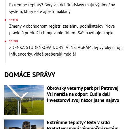
Extrémne teploty? Byty v srdci Bratislavy majú výnimočný
systém, ktorý ešte aj šetrí náklady
11:18
Zmeny v obchodnom registri zasiahnu podnikateľov: Nové
pravidlá predražia fungovanie firiem! SaS navrhuje stopku
11:00
ZDENKA STUDENKOVÁ DOBYLA INSTAGRAM: Jej výroky citujú
influencerky, videá preberajú médiá!
DOMÁCE SPRÁVY
Obrovský veterný park pri Petrovej
Vsi naráža na odpor: Ľudia dali
investorovi svoj názor jasne najavo
Extrémne teploty? Byty v srdci
Bratislavy majú výnimočný systém,