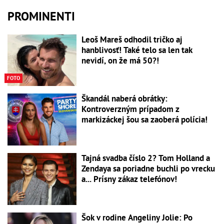
PROMINENTI
Leoš Mareš odhodil tričko aj
hanblivosť! Také telo sa len tak
nevidí, on že má 50?!
FOTO
Škandál naberá obrátky:
Kontroverzným prípadom z
markizáckej šou sa zaoberá polícia!
Tajná svadba číslo 2? Tom Holland a
Zendaya sa poriadne buchli po vrecku
a... Prísny zákaz telefónov!
Šok v rodine Angeliny Jolie: Po