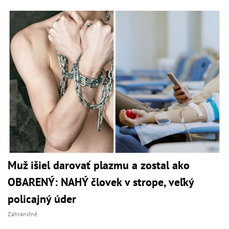
Muž išiel darovať plazmu a zostal ako
OBARENÝ: NAHÝ človek v strope, veľký
policajný úder
Zahraničné