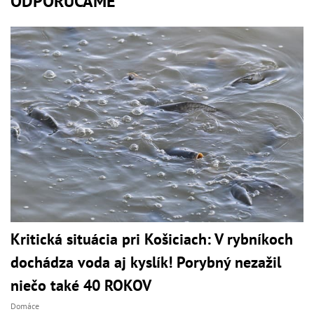
ODPORÚČAME
Kritická situácia pri Košiciach: V rybníkoch
dochádza voda aj kyslík! Porybný nezažil
niečo také 40 ROKOV
Domáce