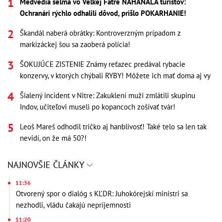
Medvedia šelma vo Veľkej Fatre NAHÁŇALA turistov:
Ochranári rýchlo odhalili dôvod, prišlo POKARHANIE!
Škandál naberá obrátky: Kontroverzným prípadom z
markizáckej šou sa zaoberá polícia!
ŠOKUJÚCE ZISTENIE Známy reťazec predával rybacie
konzervy, v ktorých chýbali RYBY! Môžete ich mať doma aj vy
Šialený incident v Nitre: Zakuklení muži zmlátili skupinu
Indov, učiteľovi museli po kopancoch zošívať tvár!
Leoš Mareš odhodil tričko aj hanblivosť! Také telo sa len tak
nevidí, on že má 50?!
NAJNOVŠIE ČLÁNKY
11:36
Otvorený spor o dialóg s KĽDR: Juhokórejskí ministri sa
nezhodli, vládu čakajú nepríjemnosti
11:20