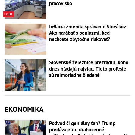
pracovisko
FOTO
Inflácia zmenila správanie Slovákov:
Ako narábať s peniazmi, keď
nechcete zbytočne riskovať?
Slovenské železnice prezradili, koho
dnes hľadajú najviac: Tieto profesie
sú mimoriadne žiadané
EKONOMIKA
Podvod či geniálny ťah? Trump
predáva elite drahocenné