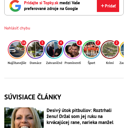
Pridajte si Topky.sk
medzi Vaše
Pridať
preferované zdroje na Google
Nahlásiť chybu
16
5
4
2
7
2
Najčítanejšie
Domáce
Zahraničné
Prominenti
Šport
Krimi
Zaují
SÚVISIACE ČLÁNKY
Desivý útok pitbullov: Roztrhali
ženu! Držal som jej ruku na
krvácajúcej rane, narieka manžel