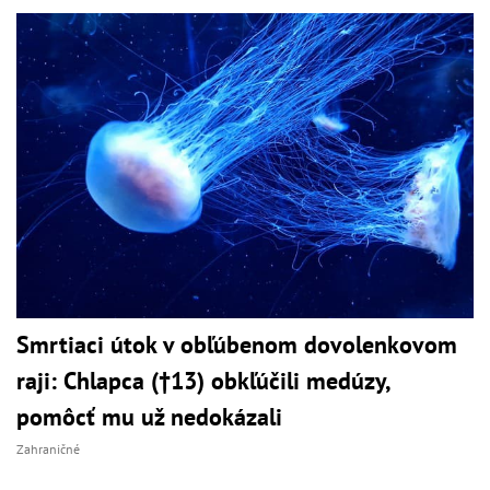
Smrtiaci útok v obľúbenom dovolenkovom
raji: Chlapca (†13) obkľúčili medúzy,
pomôcť mu už nedokázali
Zahraničné