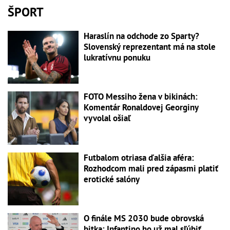
ŠPORT
Haraslín na odchode zo Sparty?
Slovenský reprezentant má na stole
lukratívnu ponuku
FOTO Messiho žena v bikinách:
Komentár Ronaldovej Georginy
vyvolal ošiaľ
Futbalom otriasa ďalšia aféra:
Rozhodcom mali pred zápasmi platiť
erotické salóny
O finále MS 2030 bude obrovská
bitka: Infantino ho už mal sľúbiť