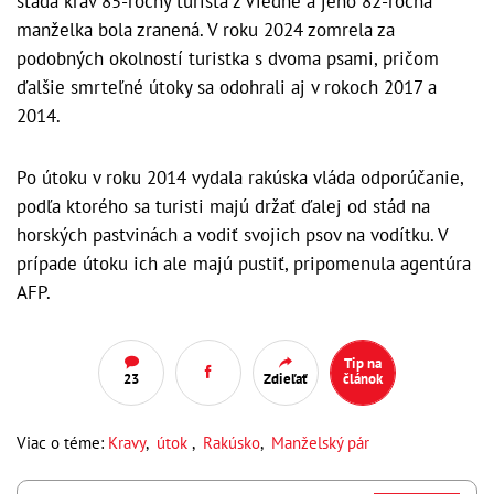
stáda kráv 85-ročný turista z Viedne a jeho 82-ročná
manželka bola zranená. V roku 2024 zomrela za
podobných okolností turistka s dvoma psami, pričom
ďalšie smrteľné útoky sa odohrali aj v rokoch 2017 a
2014.
Po útoku v roku 2014 vydala rakúska vláda odporúčanie,
podľa ktorého sa turisti majú držať ďalej od stád na
horských pastvinách a vodiť svojich psov na vodítku. V
prípade útoku ich ale majú pustiť, pripomenula agentúra
AFP.
Tip na
23
Zdieľať
článok
Viac o téme:
Kravy
,
útok
,
Rakúsko
,
Manželský pár