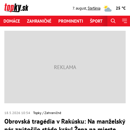
25 °C
7. august
,
Štefánia
DOMÁCE
ZAHRANIČNÉ
PROMINENTI
ŠPORT
ZAUJÍMAV
18.5.2026 10:54
Topky
Zahraničné
Obrovská tragédia v Rakúsku: Na manželský
pár zaútočilo stádo kráv! Žena na mieste