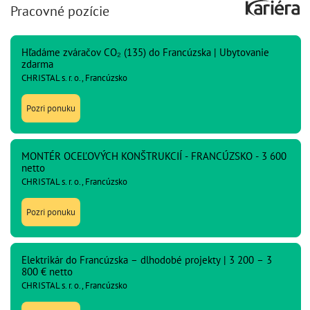
Pracovné pozície
Hľadáme zváračov CO₂ (135) do Francúzska | Ubytovanie
zdarma
CHRISTAL s. r. o., Francúzsko
Pozri ponuku
MONTÉR OCEĽOVÝCH KONŠTRUKCIÍ - FRANCÚZSKO - 3 600
netto
CHRISTAL s. r. o., Francúzsko
Pozri ponuku
Elektrikár do Francúzska – dlhodobé projekty | 3 200 – 3
800 € netto
CHRISTAL s. r. o., Francúzsko