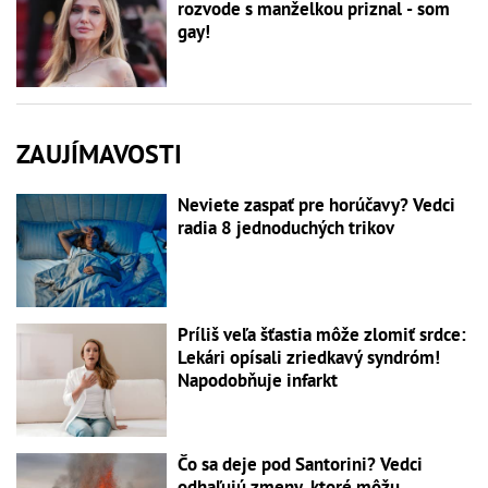
rozvode s manželkou priznal - som
gay!
ZAUJÍMAVOSTI
Neviete zaspať pre horúčavy? Vedci
radia 8 jednoduchých trikov
Príliš veľa šťastia môže zlomiť srdce:
Lekári opísali zriedkavý syndróm!
Napodobňuje infarkt
Čo sa deje pod Santorini? Vedci
odhaľujú zmeny, ktoré môžu