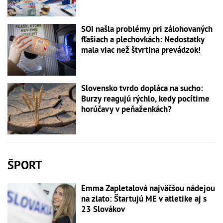
SOI našla problémy pri zálohovaných
fľašiach a plechovkách: Nedostatky
mala viac než štvrtina prevádzok!
Slovensko tvrdo dopláca na sucho:
Burzy reagujú rýchlo, kedy pocítime
horúčavy v peňaženkách?
ŠPORT
Emma Zapletalová najväčšou nádejou
na zlato: Štartujú ME v atletike aj s
23 Slovákov