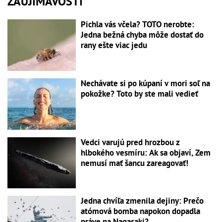
ZAUJÍMAVOSTI
Pichla vás včela? TOTO nerobte:
Jedna bežná chyba môže dostať do
rany ešte viac jedu
Nechávate si po kúpaní v mori soľ na
pokožke? Toto by ste mali vedieť
Vedci varujú pred hrozbou z
hlbokého vesmíru: Ak sa objaví, Zem
nemusí mať šancu zareagovať!
Jedna chvíľa zmenila dejiny: Prečo
atómová bomba napokon dopadla
práve na Nagasaki?