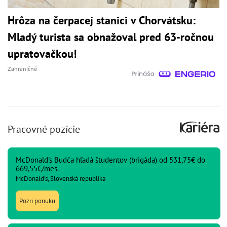
Hrôza na čerpacej stanici v Chorvátsku:
Mladý turista sa obnažoval pred 63-ročnou
upratovačkou!
Zahraničné
Pracovné pozície
McDonald's Budča hľadá študentov (brigáda) od 531,75€ do
669,55€/mes.
McDonald's, Slovenská republika
Pozri ponuku