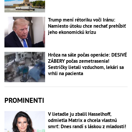
Trump mení rétoriku voči Iránu:
Namiesto útoku chce nechať prehĺbiť
jeho ekonomickú krízu
Hrôza na sále počas operácie: DESIVÉ
ZÁBERY počas zemetrasenia!
Sestričky lietali vzduchom, lekári sa
vrhli na pacienta
PROMINENTI
V lietadle ju zbalil Hasselhoff,
odmietla Matrix a chcela vlastnú
smrť: Dnes randí s láskou z mladosti!