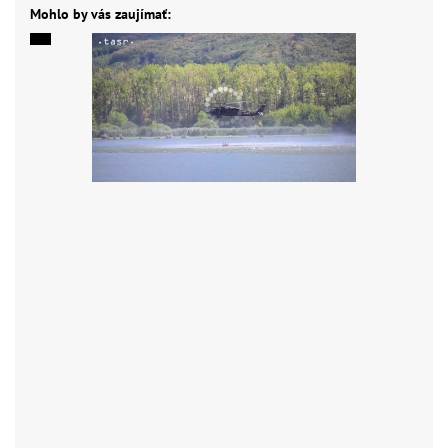
Mohlo by vás zaujímať: