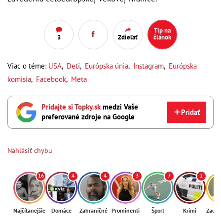
Tip na
3
Zdieľať
článok
Viac o téme:
USA
,
Deti
,
Európska únia
,
Instagram
,
Európska
komisia
,
Facebook
,
Meta
Pridajte si Topky.sk
medzi Vaše
Pridať
preferované zdroje na Google
Nahlásiť chybu
16
4
4
3
7
2
Najčítanejšie
Domáce
Zahraničné
Prominenti
Šport
Krimi
Zaují