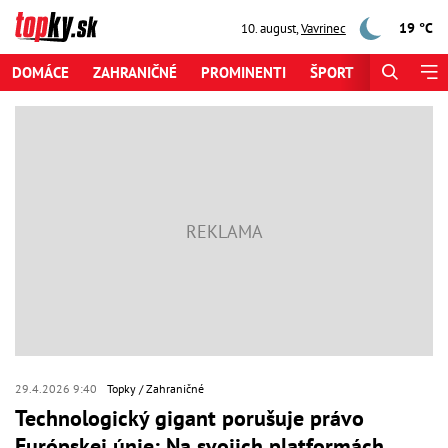
19 °C
10. august
,
Vavrinec
DOMÁCE
ZAHRANIČNÉ
PROMINENTI
ŠPORT
ZAUJÍMAV
29.4.2026 9:40
Topky
Zahraničné
Technologický gigant porušuje právo
Európskej únie: Na svojich platformách