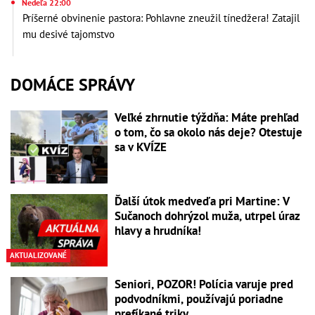
Nedeľa 22:00
Príšerné obvinenie pastora: Pohlavne zneužil tínedžera! Zatajil
mu desivé tajomstvo
DOMÁCE SPRÁVY
Veľké zhrnutie týždňa: Máte prehľad
o tom, čo sa okolo nás deje? Otestuje
sa v KVÍZE
Ďalší útok medveďa pri Martine: V
Sučanoch dohrýzol muža, utrpel úraz
hlavy a hrudníka!
AKTUALIZOVANÉ
Seniori, POZOR! Polícia varuje pred
podvodníkmi, používajú poriadne
prefíkané triky