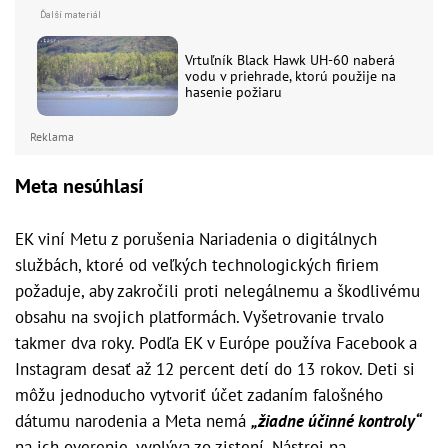
Vrtuľník Black Hawk UH-60 naberá
vodu v priehrade, ktorú použije na
hasenie požiaru
Reklama
Meta nesúhlasí
EK viní Metu z porušenia Nariadenia o digitálnych
službách, ktoré od veľkých technologických firiem
požaduje, aby zakročili proti nelegálnemu a škodlivému
obsahu na svojich platformách. Vyšetrovanie trvalo
takmer dva roky. Podľa EK v Európe používa Facebook a
Instagram desať až 12 percent detí do 13 rokov. Deti si
môžu jednoducho vytvoriť účet zadaním falošného
dátumu narodenia a Meta nemá
„žiadne účinné kontroly“
na ich overenie, vyplýva zo zistení. Nástroj na