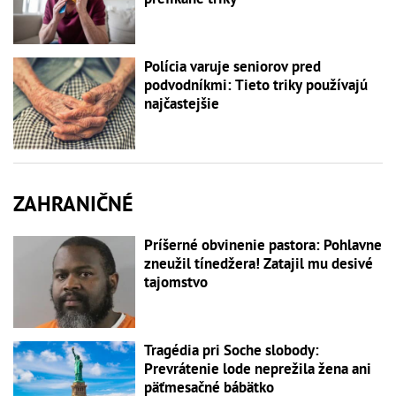
Polícia varuje seniorov pred
podvodníkmi: Tieto triky používajú
najčastejšie
ZAHRANIČNÉ
Príšerné obvinenie pastora: Pohlavne
zneužil tínedžera! Zatajil mu desivé
tajomstvo
Tragédia pri Soche slobody:
Prevrátenie lode neprežila žena ani
päťmesačné bábätko