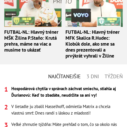
FUTBAL-NL: Hlavný tréner
FUTBAL-NL: Hlavný tréner
MŠK Žilina P.Staňo: Krutá
MFK Skalica R.Hudec:
prehra, máme na viac a
Klobúk dole, ako sme sa
musíme to ukázať
dnes prezentovali a
prvýkrát vyhrali v Žiline
NAJČÍTANEJŠIE
3 DNI
TÝŽDEŇ
Hospodárová chytila v správach záchvat smiechu, stiahla aj
Ďurianovú: Keď to zbadáte, neudržíte sa ani vy!
V lietadle ju zbalil Hasselhoff, odmietla Matrix a chcela
vlastnú smrť: Dnes randí s láskou z mladosti!
Veľké zhrnutie týždňa: Máte prehľad o tom, čo sa okolo nás