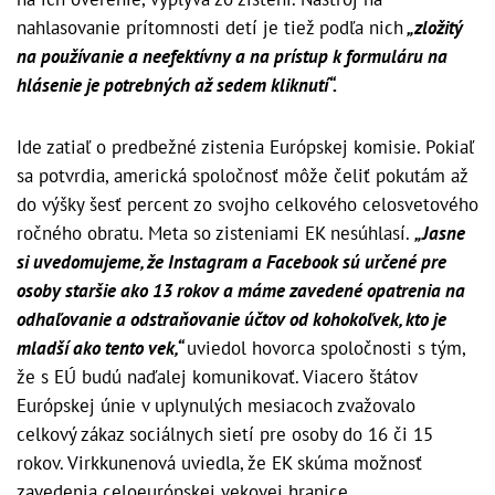
nahlasovanie prítomnosti detí je tiež podľa nich
„zložitý
na používanie a neefektívny a na prístup k formuláru na
hlásenie je potrebných až sedem kliknutí“.
Ide zatiaľ o predbežné zistenia Európskej komisie. Pokiaľ
sa potvrdia, americká spoločnosť môže čeliť pokutám až
do výšky šesť percent zo svojho celkového celosvetového
ročného obratu. Meta so zisteniami EK nesúhlasí.
„Jasne
si uvedomujeme, že Instagram a Facebook sú určené pre
osoby staršie ako 13 rokov a máme zavedené opatrenia na
odhaľovanie a odstraňovanie účtov od kohokoľvek, kto je
mladší ako tento vek,“
uviedol hovorca spoločnosti s tým,
že s EÚ budú naďalej komunikovať. Viacero štátov
Európskej únie v uplynulých mesiacoch zvažovalo
celkový zákaz sociálnych sietí pre osoby do 16 či 15
rokov. Virkkunenová uviedla, že EK skúma možnosť
zavedenia celoeurópskej vekovej hranice.