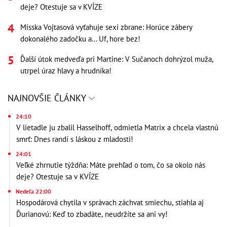
deje? Otestuje sa v KVÍZE
Misska Vojtasová vyťahuje sexi zbrane: Horúce zábery
dokonalého zadočku a... Uf, hore bez!
Ďalší útok medveďa pri Martine: V Sučanoch dohrýzol muža,
utrpel úraz hlavy a hrudníka!
NAJNOVŠIE ČLÁNKY
24:10
V lietadle ju zbalil Hasselhoff, odmietla Matrix a chcela vlastnú
smrť: Dnes randí s láskou z mladosti!
24:01
Veľké zhrnutie týždňa: Máte prehľad o tom, čo sa okolo nás
deje? Otestuje sa v KVÍZE
Nedeľa 22:00
Hospodárová chytila v správach záchvat smiechu, stiahla aj
Ďurianovú: Keď to zbadáte, neudržíte sa ani vy!