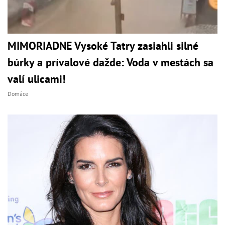
MIMORIADNE Vysoké Tatry zasiahli silné
búrky a prívalové dažde: Voda v mestách sa
valí ulicami!
Domáce