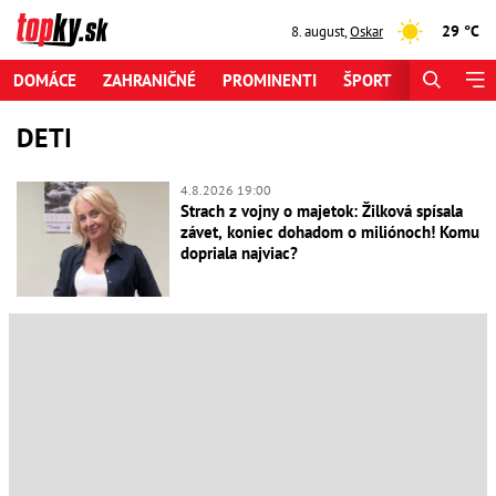
29 °C
8. august
,
Oskar
DOMÁCE
ZAHRANIČNÉ
PROMINENTI
ŠPORT
ZAUJÍMAV
DETI
4.8.2026 19:00
Strach z vojny o majetok: Žilková spísala
závet, koniec dohadom o miliónoch! Komu
dopriala najviac?