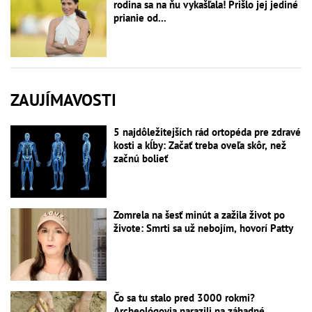
rodina sa na ňu vykašľala! Prišlo jej jediné
prianie od...
ZAUJÍMAVOSTI
5 najdôležitejších rád ortopéda pre zdravé
kosti a kĺby: Začať treba oveľa skôr, než
začnú bolieť
Zomrela na šesť minút a zažila život po
živote: Smrti sa už nebojím, hovorí Patty
Čo sa tu stalo pred 3000 rokmi?
Archeológovia narazili na záhadné