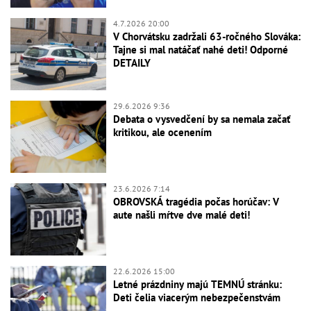
4.7.2026 20:00
V Chorvátsku zadržali 63-ročného Slováka:
Tajne si mal natáčať nahé deti! Odporné
DETAILY
29.6.2026 9:36
Debata o vysvedčení by sa nemala začať
kritikou, ale ocenením
23.6.2026 7:14
OBROVSKÁ tragédia počas horúčav: V
aute našli mŕtve dve malé deti!
22.6.2026 15:00
Letné prázdniny majú TEMNÚ stránku:
Deti čelia viacerým nebezpečenstvám