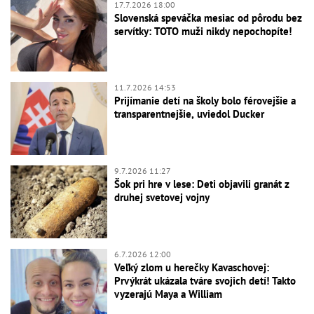
17.7.2026 18:00
Slovenská speváčka mesiac od pôrodu bez
servítky: TOTO muži nikdy nepochopíte!
11.7.2026 14:53
Prijímanie detí na školy bolo férovejšie a
transparentnejšie, uviedol Ducker
9.7.2026 11:27
Šok pri hre v lese: Deti objavili granát z
druhej svetovej vojny
6.7.2026 12:00
Veľký zlom u herečky Kavaschovej:
Prvýkrát ukázala tváre svojich detí! Takto
vyzerajú Maya a William