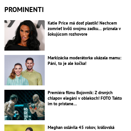
PROMINENTI
Katie Price má dosť plastík! Nechcem
zomrieť kvôli svojmu zadku... priznala v
šokujúcom rozhovore
Markizácka moderátorka ukázala mamu:
Páni, to je ale kočka!
Premiéra filmu Bojovník: Z drsných
chlapov elegáni v oblekoch! FOTO Takto
im to pristane...
Meghan oslávila 45 rokov, kráľovská