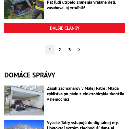
Päť ľudí utrpelo zranenia vrátane detí,
zasahoval aj vrtuľník!
ĎALŠIE ČLÁNKY
1
2
3
DOMÁCE SPRÁVY
Zásah záchranárov v Malej Fatre: Mladá
cyklistka po páde z elektrobicykla skončila
v nemocnici
Vysoké Tatry vstupujú do digitálnej éry:
Ubytovací systém zjednoduší dane aj