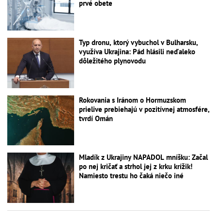
prvé obete
Typ dronu, ktorý vybuchol v Bulharsku,
využíva Ukrajina: Pád hlásili neďaleko
dôležitého plynovodu
Rokovania s Iránom o Hormuzskom
prielive prebiehajú v pozitívnej atmosfére,
tvrdí Omán
Mladík z Ukrajiny NAPADOL mníšku: Začal
po nej kričať a strhol jej z krku krížik!
Namiesto trestu ho čaká niečo iné