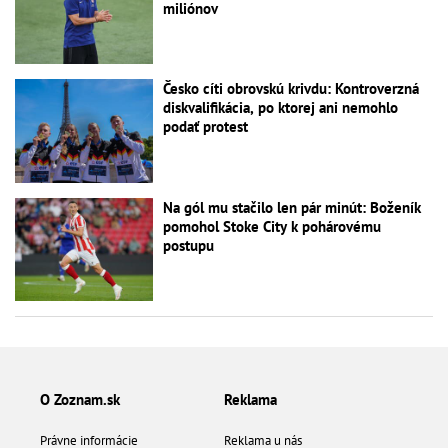
miliónov
Česko cíti obrovskú krivdu: Kontroverzná
diskvalifikácia, po ktorej ani nemohlo
podať protest
Na gól mu stačilo len pár minút: Boženík
pomohol Stoke City k pohárovému
postupu
O Zoznam.sk
Reklama
Právne informácie
Reklama u nás