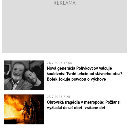
28.7.2026 12:00
Nová generácia Polívkovcov valcuje
šoubiznis: Tvrdé lekcie od slávneho otca?
Bolek šokuje pravdou o výchove
23.7.2026 7:26
Obrovská tragédia v metropole: Požiar si
vyžiadal desať obetí vrátane detí