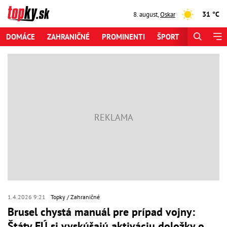
31 °C
8. august
,
Oskar
DOMÁCE
ZAHRANIČNÉ
PROMINENTI
ŠPORT
ZAUJÍMAV
1.4.2026 9:21
Topky
Zahraničné
Brusel chystá manuál pre prípad vojny:
Štáty EÚ si vyskúšajú aktiváciu doložky o