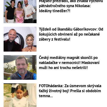
Majself prezradil, ako zvláda výchovu
pätnásťročného syna Nikolasa:
Ideálny tínedžer?!
Týždeň od škandálu Gáboríkovcov: Od
šokujúcich obvinení až po nečakané
zábery z festivalu!
Český mediálny magnát skončil po
nakladačke v nemocnici! Maskovaní
muži ho ani trochu nešetrili!
FOTOhádanka: Za úsmevom skrývala
ťažký životný boj! Prešla si obdobím
temna...