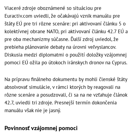
Viaceré zdroje oboznámené so situáciou pre
Euractiv.com uviedli, že očakávajú vznik manuálu pre
štáty EÚ pre tri rôzne scenáre: pri aktivovaní článku 5 o
kolektívnej obrane NATO, pri aktivovaní článku 42.7 EÚ a
pre oba mechanizmy súčasne. Ďalší zdroj uviedol, že
prebieha plánovanie debaty na úrovni veľvyslancov.
Diskusia medzi diplomatmi o použití doložky vzájomnej
pomoci EÚ ožila po útokoch iránskych dronov na Cyprus.
Na prípravu finálneho dokumentu by mohli členské štáty
absolvovať simulácie, v rámci ktorých by reagovali na
rôzne scenáre a posudzovali, či sa na ne vzťahuje článok
42.7, uviedli tri zdroje. Presnejší termín dokončenia
manuálu však nie je jasný.
Povinnosť vzájomnej pomoci