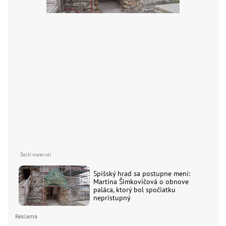
Spišský hrad sa postupne mení:
Martina Šimkovičová o obnove
paláca, ktorý bol spočiatku
neprístupný
Reklama