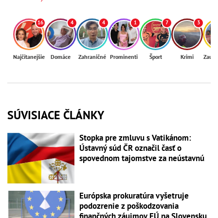
16
4
4
1
7
3
Najčítanejšie
Domáce
Zahraničné
Prominenti
Šport
Krimi
Zaují
SÚVISIACE ČLÁNKY
Stopka pre zmluvu s Vatikánom:
Ústavný súd ČR označil časť o
spovednom tajomstve za neústavnú
Európska prokuratúra vyšetruje
podozrenie z poškodzovania
finančných záujmov EÚ na Slovensku