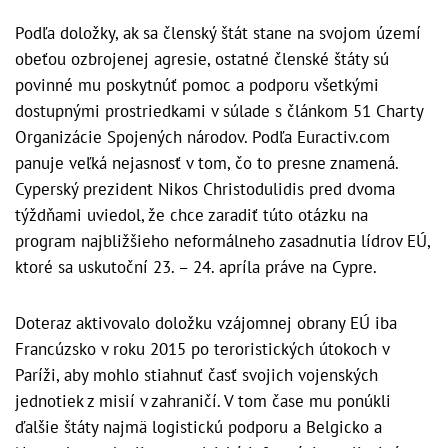
Podľa doložky, ak sa členský štát stane na svojom území
obeťou ozbrojenej agresie, ostatné členské štáty sú
povinné mu poskytnúť pomoc a podporu všetkými
dostupnými prostriedkami v súlade s článkom 51 Charty
Organizácie Spojených národov. Podľa Euractiv.com
panuje veľká nejasnosť v tom, čo to presne znamená.
Cyperský prezident Nikos Christodulidis pred dvoma
týždňami uviedol, že chce zaradiť túto otázku na
program najbližšieho neformálneho zasadnutia lídrov EÚ,
ktoré sa uskutoční 23. – 24. apríla práve na Cypre.
Doteraz aktivovalo doložku vzájomnej obrany EÚ iba
Francúzsko v roku 2015 po teroristických útokoch v
Paríži, aby mohlo stiahnuť časť svojich vojenských
jednotiek z misií v zahraničí. V tom čase mu ponúkli
ďalšie štáty najmä logistickú podporu a Belgicko a