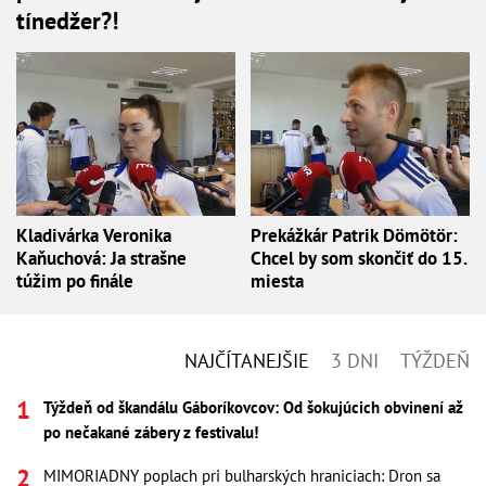
tínedžer?!
Kladivárka Veronika
Prekážkár Patrik Dömötör:
Kaňuchová: Ja strašne
Chcel by som skončiť do 15.
túžim po finále
miesta
NAJČÍTANEJŠIE
3 DNI
TÝŽDEŇ
Týždeň od škandálu Gáboríkovcov: Od šokujúcich obvinení až
po nečakané zábery z festivalu!
MIMORIADNY poplach pri bulharských hraniciach: Dron sa