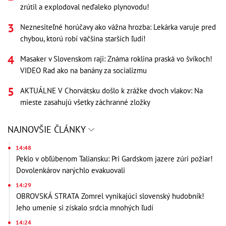
zrútil a explodoval neďaleko plynovodu!
Neznesiteľné horúčavy ako vážna hrozba: Lekárka varuje pred
chybou, ktorú robí väčšina starších ľudí!
Masaker v Slovenskom raji: Známa roklina praská vo švíkoch!
VIDEO Rad ako na banány za socializmu
AKTUÁLNE V Chorvátsku došlo k zrážke dvoch vlakov: Na
mieste zasahujú všetky záchranné zložky
NAJNOVŠIE ČLÁNKY
14:48
Peklo v obľúbenom Taliansku: Pri Gardskom jazere zúri požiar!
Dovolenkárov narýchlo evakuovali
14:29
OBROVSKÁ STRATA Zomrel vynikajúci slovenský hudobník!
Jeho umenie si získalo srdcia mnohých ľudí
14:24