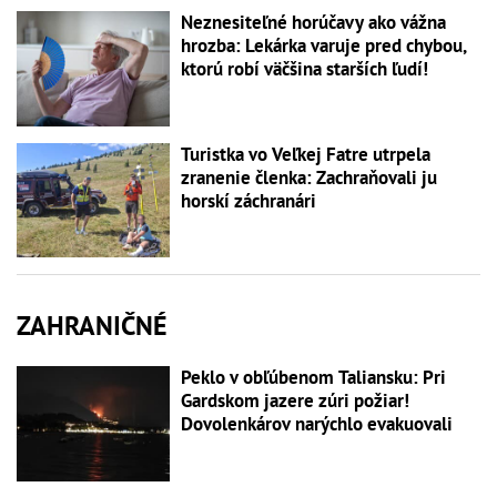
Neznesiteľné horúčavy ako vážna
hrozba: Lekárka varuje pred chybou,
ktorú robí väčšina starších ľudí!
Turistka vo Veľkej Fatre utrpela
zranenie členka: Zachraňovali ju
horskí záchranári
ZAHRANIČNÉ
Peklo v obľúbenom Taliansku: Pri
Gardskom jazere zúri požiar!
Dovolenkárov narýchlo evakuovali