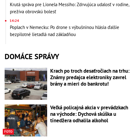
Krutá správa pre Lionela Messiho: Zdrvujúca udalosť v rodine,
prežíva obrovskú bolesť
14:24
Poplach v Nemecku: Po drone s výbušninou hlásia ďalšie
bezpilotné lietadlá nad základňou
DOMÁCE SPRÁVY
Krach po troch desaťročiach na trhu:
Známy predajca elektroniky zavrel
brány a mieri do bankrotu!
Veľká policajná akcia v prevádzkach
na východe: Dychová skúška u
tínedžera odhalila alkohol
FOTO