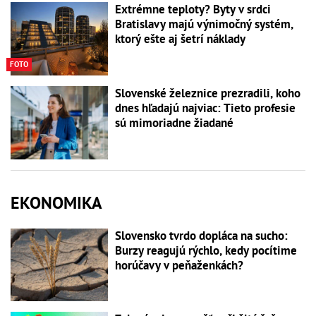
Extrémne teploty? Byty v srdci
Bratislavy majú výnimočný systém,
ktorý ešte aj šetrí náklady
FOTO
Slovenské železnice prezradili, koho
dnes hľadajú najviac: Tieto profesie
sú mimoriadne žiadané
EKONOMIKA
Slovensko tvrdo dopláca na sucho:
Burzy reagujú rýchlo, kedy pocítime
horúčavy v peňaženkách?