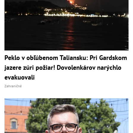
Peklo v obľúbenom Taliansku: Pri Gardskom
jazere zúri požiar! Dovolenkárov narýchlo
evakuovali
Zahraničné