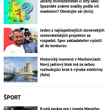
Zelený mimozemšťan či žltý šašo:
Spoznáte známe značky podľa ich
maskotov? Otestujte sa! (kvíz)
Jeden z najúspešnejších slovenských
cestovateľských projektov sa
rozpadol. Spor zakladateľov vyústil
až do konkurzu
Historický moment v Mochovciach:
Nový jadrový blok má za sebou
rozhodujúci krok k výrobe elektriny
(foto)
ŠPORT
Krutá správa pre Lionela Messiho: