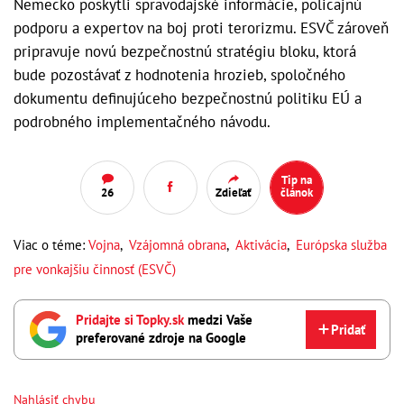
Nemecko poskytli spravodajské informácie, policajnú
podporu a expertov na boj proti terorizmu. ESVČ zároveň
pripravuje novú bezpečnostnú stratégiu bloku, ktorá
bude pozostávať z hodnotenia hrozieb, spoločného
dokumentu definujúceho bezpečnostnú politiku EÚ a
podrobného implementačného návodu.
Tip na
26
Zdieľať
článok
Viac o téme:
Vojna
,
Vzájomná obrana
,
Aktivácia
,
Európska služba
pre vonkajšiu činnosť (ESVČ)
Pridajte si Topky.sk
medzi Vaše
Pridať
preferované zdroje na Google
Nahlásiť chybu