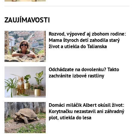
ZAUJÍMAVOSTI
Rozvod, výpoveď aj zbohom rodine:
Mama štyroch detí zahodila starý
život a utiekla do Talianska
Odchádzate na dovolenku? Takto
zachránite izbové rastliny
Domáci miláčik Albert okúsil život:
Korytnačku nezastavil ani záhradný
plot, utiekla do lesa