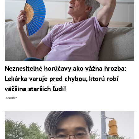
Neznesiteľné horúčavy ako vážna hrozba:
Lekárka varuje pred chybou, ktorú robí
väčšina starších ľudí!
Domáce