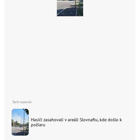
Hasiči zasahovali v areáli Slovnaftu, kde došlo k
požiaru