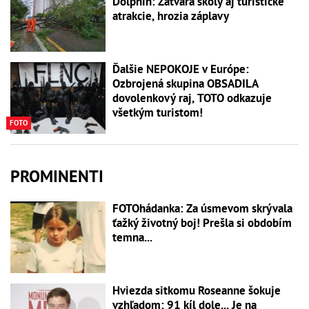
Dolphin: Zatvára školy aj turistické
atrakcie, hrozia záplavy
Ďalšie NEPOKOJE v Európe:
Ozbrojená skupina OBSADILA
dovolenkový raj, TOTO odkazuje
všetkým turistom!
FOTO
PROMINENTI
FOTOhádanka: Za úsmevom skrývala
ťažký životný boj! Prešla si obdobím
temna...
Hviezda sitkomu Roseanne šokuje
vzhľadom: 91 kíl dole... Je na