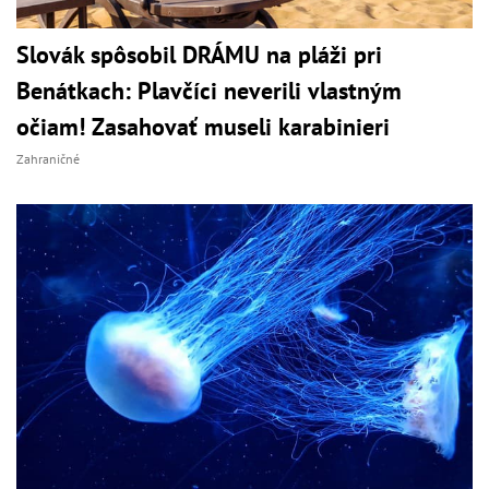
Slovák spôsobil DRÁMU na pláži pri
Benátkach: Plavčíci neverili vlastným
očiam! Zasahovať museli karabinieri
Zahraničné