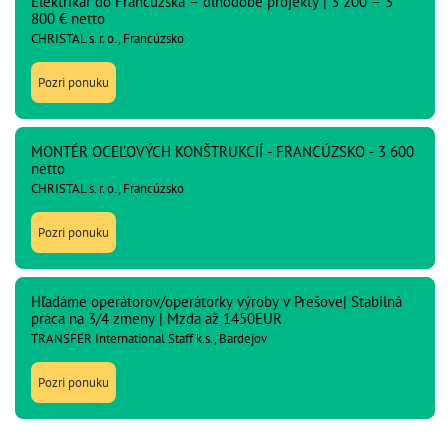
Elektrikár do Francúzska – dlhodobé projekty | 3 200 – 3
800 € netto
CHRISTAL s. r. o., Francúzsko
Pozri ponuku
MONTÉR OCEĽOVÝCH KONŠTRUKCIÍ - FRANCÚZSKO - 3 600
netto
CHRISTAL s. r. o., Francúzsko
Pozri ponuku
Hľadáme operátorov/operátorky výroby v Prešove| Stabilná
práca na 3/4 zmeny | Mzda až 1450EUR
TRANSFER International Staff k.s., Bardejov
Pozri ponuku