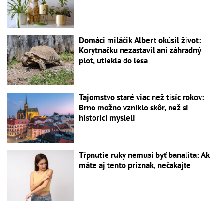
Domáci miláčik Albert okúsil život:
Korytnačku nezastavil ani záhradný
plot, utiekla do lesa
Tajomstvo staré viac než tisíc rokov:
Brno možno vzniklo skôr, než si
historici mysleli
Tŕpnutie ruky nemusí byť banalita: Ak
máte aj tento príznak, nečakajte