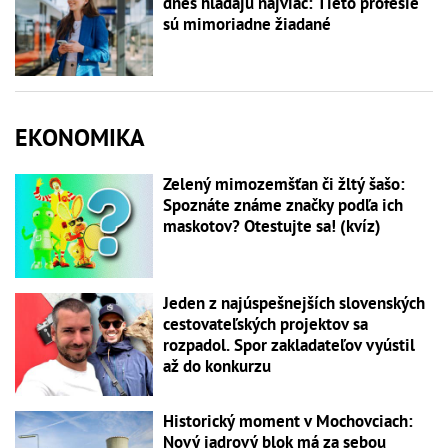
dnes hľadajú najviac: Tieto profesie
sú mimoriadne žiadané
EKONOMIKA
Zelený mimozemšťan či žltý šašo:
Spoznáte známe značky podľa ich
maskotov? Otestujte sa! (kvíz)
Jeden z najúspešnejších slovenských
cestovateľských projektov sa
rozpadol. Spor zakladateľov vyústil
až do konkurzu
Historický moment v Mochovciach:
Nový jadrový blok má za sebou