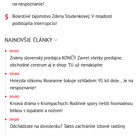
na nespoznanie!
Bolestivé tajomstvo Zdeny Studenkovej: V mladosti
podstúpila interrupciu!
NAJNOVŠIE ČLÁNKY
09:01
Známy slovenský predajca KONČÍ! Zavrel všetky predajne,
obchodné centrum aj e-shop: TU už nenakúpite
09:00
Hviezda sitkomu Roseanne šokuje vzhľadom: 91 kíl dole... Je na
nespoznanie!
09:00
Krvavá dráma v Krompachoch: Rodinné spory riešili hromadnou
bitkou s lopatami a nožom!
09:00
Odchádzate na dovolenku? Takto zachránite izbové rastliny