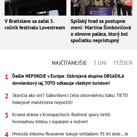
V Bratislave sa začal 5.
Spišský hrad sa postupne
ročník festivalu Lovestream
mení: Martina Šimkovičová
o obnove paláca, ktorý bol
spočiatku neprístupný
NAJČÍTANEJŠIE
3 DNI
TÝŽDEŇ
Ďalšie NEPOKOJE v Európe: Ozbrojená skupina OBSADILA
dovolenkový raj, TOTO odkazuje všetkým turistom!
Skončia ako oni? Gáboríkovci čelia obrovskému tlaku: TIETO
hokejové manželstvá neprežili!
Krvavá dráma v Krompachoch: Rodinné spory riešili
hromadnou bitkou s lopatami a nožom!
Hviezda sitkomu Roseanne šokuje vzhľadom: 91 kíl dole... Je