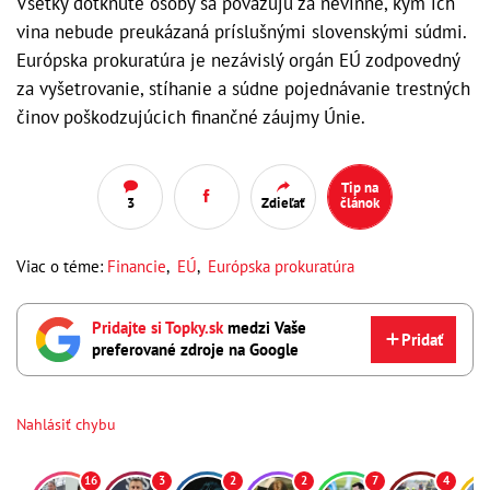
Všetky dotknuté osoby sa považujú za nevinné, kým ich
vina nebude preukázaná príslušnými slovenskými súdmi.
Európska prokuratúra je nezávislý orgán EÚ zodpovedný
za vyšetrovanie, stíhanie a súdne pojednávanie trestných
činov poškodzujúcich finančné záujmy Únie.
Tip na
3
Zdieľať
článok
Viac o téme:
Financie
,
EÚ
,
Európska prokuratúra
Pridajte si Topky.sk
medzi Vaše
Pridať
preferované zdroje na Google
Nahlásiť chybu
16
3
2
2
7
4