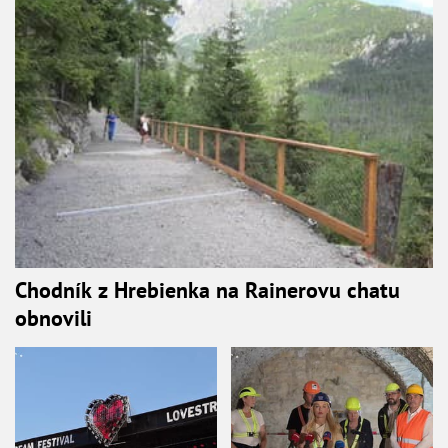
Chodník z Hrebienka na Rainerovu chatu
obnovili