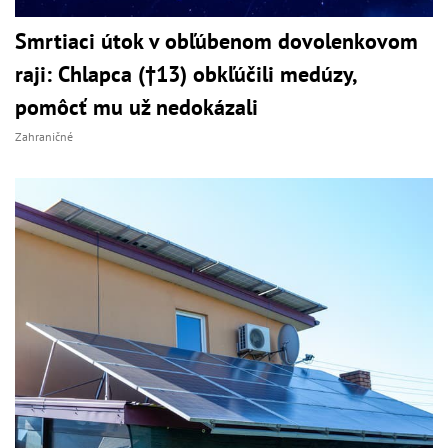
Smrtiaci útok v obľúbenom dovolenkovom
raji: Chlapca (†13) obkľúčili medúzy,
pomôcť mu už nedokázali
Zahraničné