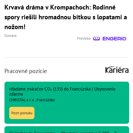
Krvavá dráma v Krompachoch: Rodinné
spory riešili hromadnou bitkou s lopatami a
nožom!
Domáce
Pracovné pozície
Hľadáme zváračov CO₂ (135) do Francúzska | Ubytovanie
zdarma
CHRISTAL s. r. o., Francúzsko
Pozri ponuku