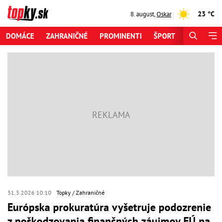
23 °C
8. august
,
Oskar
DOMÁCE
ZAHRANIČNÉ
PROMINENTI
ŠPORT
ZAUJÍMAV
31.3.2026 10:10
Topky
Zahraničné
Európska prokuratúra vyšetruje podozrenie
z poškodzovania finančných záujmov EÚ na