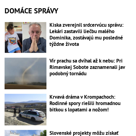
DOMÁCE SPRÁVY
Kiska zverejnil srdcervúcu správu:
Lekári zastavili liečbu malého
Dominika, zostávajú mu posledné
týždne života
Vír prachu sa dvíhal až k nebu: Pri
Rimavskej Sobote zaznamenali jav
podobný tornádu
Krvavá dráma v Krompachoch:
Rodinné spory riešili hromadnou
bitkou s lopatami a nožom!
Slovenské projekty môžu získať