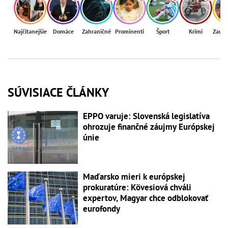
Najčítanejšie
Domáce
Zahraničné
Prominenti
Šport
Krimi
Zaují
SÚVISIACE ČLÁNKY
EPPO varuje: Slovenská legislatíva
ohrozuje finančné záujmy Európskej
únie
Maďarsko mieri k európskej
prokuratúre: Kövesiová chváli
expertov, Magyar chce odblokovať
eurofondy