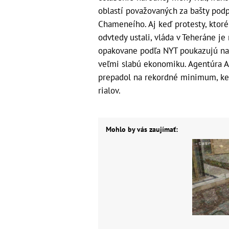
oblastí považovaných za bašty podp
Chameneího. Aj keď protesty, ktoré
odvtedy ustali, vláda v Teheráne je 
opakovane podľa NYT poukazujú na 
veľmi slabú ekonomiku. Agentúra AP
prepadol na rekordné minimum, keď 
rialov.
Mohlo by vás zaujímať: