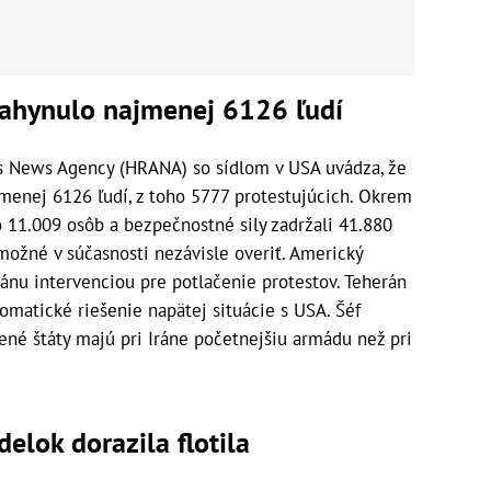
 zahynulo najmenej 6126 ľudí
s News Agency (HRANA) so sídlom v USA uvádza, že
jmenej 6126 ľudí, z toho 5777 protestujúcich. Okrem
 11.009 osôb a bezpečnostné sily zadržali 41.880
 možné v súčasnosti nezávisle overiť. Americký
ánu intervenciou pre potlačenie protestov. Teherán
matické riešenie napätej situácie s USA. Šéf
ené štáty majú pri Iráne početnejšiu armádu než pri
elok dorazila flotila