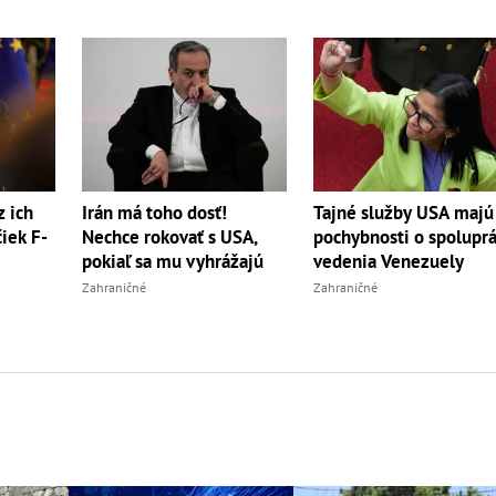
z ich
Irán má toho dosť!
Tajné služby USA majú
iek F-
Nechce rokovať s USA,
pochybnosti o spoluprá
pokiaľ sa mu vyhrážajú
vedenia Venezuely
Zahraničné
Zahraničné