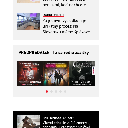
peniazmi, keď nechcete
zbytočne riskovať?
DOBRE VEDIEŤ
Za jedným výsledkom je
unikátny proces: Na
Slovensku máme špičkové
pracovisko
PREDPREDAJ
.sk - Tu sa rodia zážitky
PARTNERSKÉ VZŤAHY
Víkend prinesie veľké zmeny aj
priznania: Tieto znamenia čaká