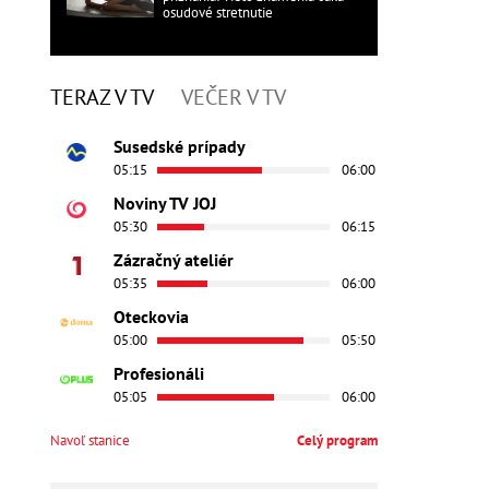
osudové stretnutie
TERAZ V TV
VEČER V TV
Susedské prípady
05:15
06:00
Noviny TV JOJ
05:30
06:15
Zázračný ateliér
05:35
06:00
Oteckovia
05:00
05:50
Profesionáli
05:05
06:00
Navoľ stanice
Celý program