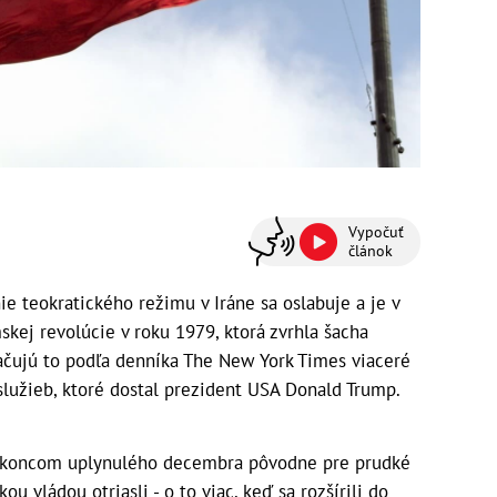
Vypočuť
článok
teokratického režimu v Iráne sa oslabuje a je v
mskej revolúcie v roku 1979, ktorá zvrhla šacha
ujú to podľa denníka The New York Times viaceré
lužieb, ktoré dostal prezident USA Donald Trump.
li koncom uplynulého decembra pôvodne pre prudké
ou vládou otriasli - o to viac, keď sa rozšírili do