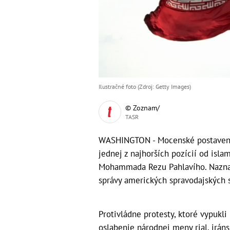
Ilustračné foto (Zdroj: Getty Images)
© Zoznam/
TASR
WASHINGTON - Mocenské postavenie 
jednej z najhorších pozícií od isla
Mohammada Rezu Pahlavího. Naznač
správy amerických spravodajských s
Protivládne protesty, ktoré vypuk
oslabenie národnej meny rial, iránsk