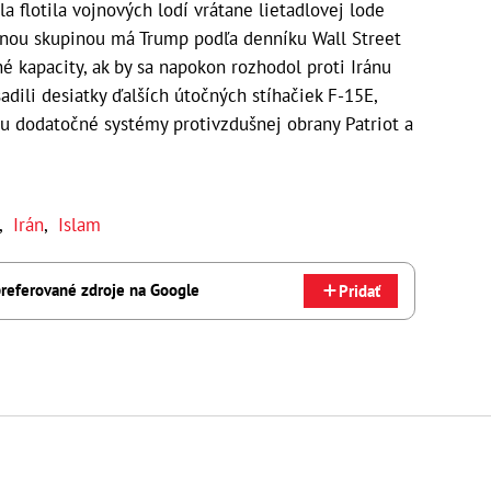
a flotila vojnových lodí vrátane lietadlovej lode
rnou skupinou má Trump podľa denníku Wall Street
é kapacity, ak by sa napokon rozhodol proti Iránu
sadili desiatky ďalších útočných stíhačiek F-15E,
nu dodatočné systémy protivzdušnej obrany Patriot a
,
Irán
,
Islam
referované zdroje na Google
Pridať