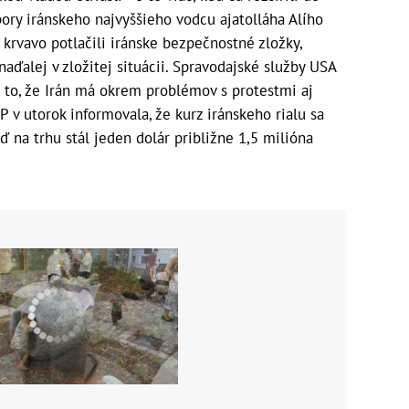
ory iránskeho najvyššieho vodcu ajatolláha Alího
 krvavo potlačili iránske bezpečnostné zložky,
naďalej v zložitej situácii. Spravodajské služby USA
to, že Irán má okrem problémov s protestmi aj
 v utorok informovala, že kurz iránskeho rialu sa
na trhu stál jeden dolár približne 1,5 milióna