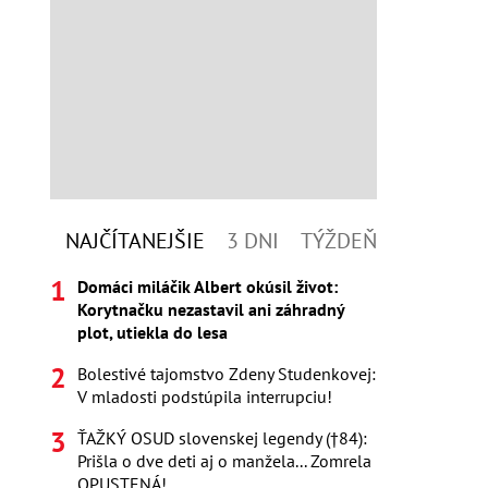
NAJČÍTANEJŠIE
3 DNI
TÝŽDEŇ
Domáci miláčik Albert okúsil život:
Korytnačku nezastavil ani záhradný
plot, utiekla do lesa
Bolestivé tajomstvo Zdeny Studenkovej:
V mladosti podstúpila interrupciu!
ŤAŽKÝ OSUD slovenskej legendy (†84):
Prišla o dve deti aj o manžela... Zomrela
OPUSTENÁ!