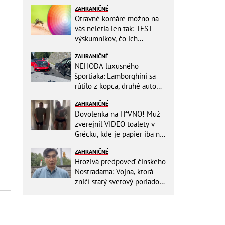
ZAHRANIČNÉ
Otravné komáre možno na
vás neletia len tak: TEST
výskumníkov, čo ich
priťahujú najviac?
ZAHRANIČNÉ
NEHODA luxusného
športiaka: Lamborghini sa
rútilo z kopca, druhé auto
dopadlo po čelnej zrážke
ZAHRANIČNÉ
horšie
Dovolenka na H*VNO! Muž
zverejnil VIDEO toalety v
Grécku, kde je papier iba na
OKRASU: Utrieť sa musíte ísť
ZAHRANIČNÉ
do kuchyne
Hrozivá predpoveď čínskeho
Nostradama: Vojna, ktorá
zničí starý svetový poriadok!
Už sa viackrát nemýlil