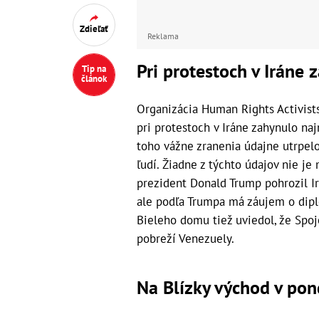
Zdieľať
Reklama
Pri protestoch v Iráne
Tip na
článok
Organizácia Human Rights Activist
pri protestoch v Iráne zahynulo na
toho vážne zranenia údajne utrpelo
ľudí. Žiadne z týchto údajov nie je
prezident Donald Trump pohrozil Ir
ale podľa Trumpa má záujem o diplo
Bieleho domu tiež uviedol, že Spoj
pobreží Venezuely.
Na Blízky východ v pond