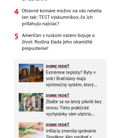
Otravné komáre možno na vás neletia
len tak: TEST výskumníkov, čo ich
priťahujú najviac?
Američan v ruskom väzení bojuje o
život: Rodina žiada jeho okamžité
prepustenie!
DOBRE VEDIEŤ
Extrémne teploty? Byty v
srdci Bratislavy majú
výnimočný systém, ktorý
ešte aj šetrí náklady
DOBRE VEDIEŤ
Zbaľte sa na letný piknik bez
stresu: Tieto praktické
vychytávky vám ušetria
miesto v batohu!
DOBRE VEDIEŤ
Inflácia zmenila správanie
Slovákov: Ako narábať s