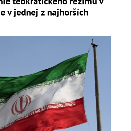
ie teokratického režimu v
Je v jednej z najhorších