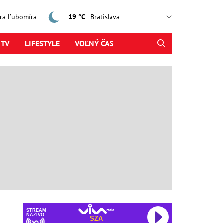
jtra Ľubomíra
19 °C
 TV
LIFESTYLE
VOĽNÝ ČAS
STREAM
NAŽIVO
SZA