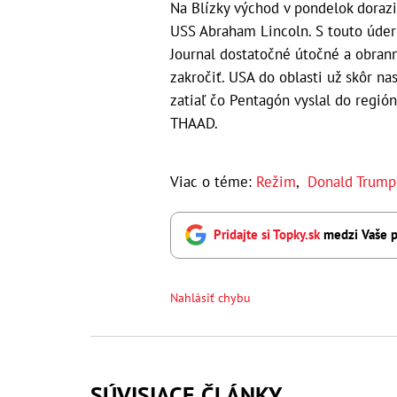
Na Blízky východ v pondelok dorazil
USS Abraham Lincoln. S touto úde
Journal dostatočné útočné a obrann
zakročiť. USA do oblasti už skôr na
zatiaľ čo Pentagón vyslal do regió
THAAD.
Viac o téme:
Režim
,
Donald Trump
Pridajte si Topky.sk
medzi Vaše p
Nahlásiť chybu
SÚVISIACE ČLÁNKY