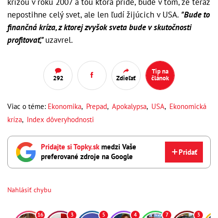
krízou v roku 2007 a tou ktorá príde, bude v tom, že teraz
nepostihne celý svet, ale len ľudí žijúcich v USA.
"Bude to
finančná kríza, z ktorej zvyšok sveta bude v skutočnosti
profitovať,"
uzavrel.
Tip na
292
Zdieľať
článok
Viac o téme:
Ekonomika
,
Prepad
,
Apokalypsa
,
USA
,
Ekonomická
kríza
,
Index dôveryhodnosti
Pridajte si Topky.sk
medzi Vaše
Pridať
preferované zdroje na Google
Nahlásiť chybu
16
3
5
4
7
3