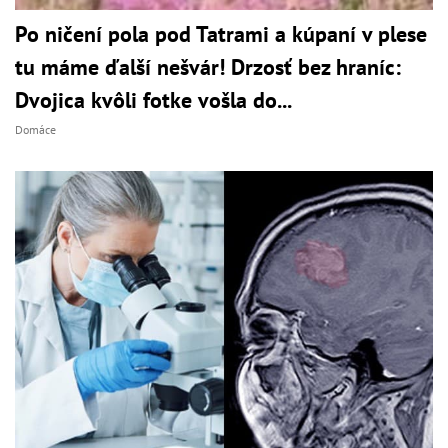
Po ničení pola pod Tatrami a kúpaní v plese
tu máme ďalší nešvár! Drzosť bez hraníc:
Dvojica kvôli fotke vošla do...
Domáce