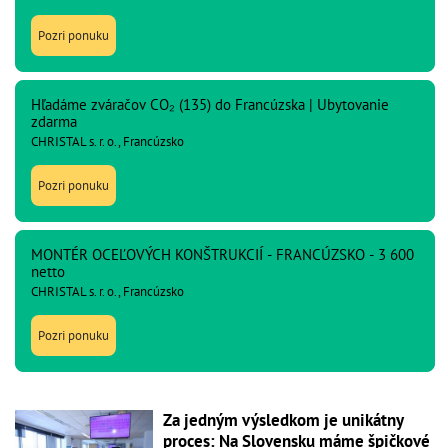
Pozri ponuku
Hľadáme zváračov CO₂ (135) do Francúzska | Ubytovanie
zdarma
CHRISTAL s. r. o., Francúzsko
Pozri ponuku
MONTÉR OCEĽOVÝCH KONŠTRUKCIÍ - FRANCÚZSKO - 3 600
netto
CHRISTAL s. r. o., Francúzsko
Pozri ponuku
Za jedným výsledkom je unikátny
proces: Na Slovensku máme špičkové