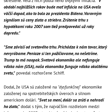
skreslené. Veľa z nich podľa neho ovplyvní inflácia.
"V
období najbližších rokov bude mať inflácia na USA oveľa
väčší dopad, ako to bolo za prezidenta Bidena. Varovným
signálom sú ceny zlata a striebra. Zrútenie trhu s
hypotékami roku 2007 som tiež predpovedal už roky
dopredu."
"Sme závislí od svetového trhu. Prichádza k nám tovar, ktorý
nevyrábame. Peniaze si len požičiavame, no nešetríme.
Trump to má naopak. Svetová ekonomika ale nefunguje
vďaka nám (USA), naša ekonomika funguje vďaka okolitému
svetu,"
povedal rozhorčene Schiff.
Dodal, že USA sú založené na
"dysfunkčnej"
ekonomike
založenej na spotrebiteľských úveroch a silnom
americkom dolári.
"Svet sa mení, dolár sa zrúti a nahradí
ho zlato,"
dodal s tým, že najväčším rozdielom medzi