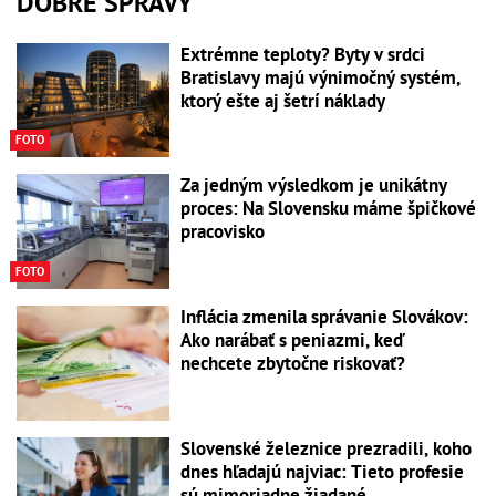
DOBRÉ SPRÁVY
Extrémne teploty? Byty v srdci
Bratislavy majú výnimočný systém,
ktorý ešte aj šetrí náklady
FOTO
Za jedným výsledkom je unikátny
proces: Na Slovensku máme špičkové
pracovisko
FOTO
Inflácia zmenila správanie Slovákov:
Ako narábať s peniazmi, keď
nechcete zbytočne riskovať?
Slovenské železnice prezradili, koho
dnes hľadajú najviac: Tieto profesie
sú mimoriadne žiadané