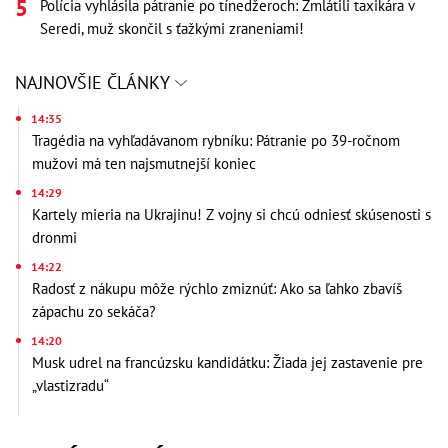
Polícia vyhlásila pátranie po tínedžeroch: Zmlátili taxikára v
Seredi, muž skončil s ťažkými zraneniami!
NAJNOVŠIE ČLÁNKY
14:35
Tragédia na vyhľadávanom rybníku: Pátranie po 39-ročnom
mužovi má ten najsmutnejší koniec
14:29
Kartely mieria na Ukrajinu! Z vojny si chcú odniesť skúsenosti s
dronmi
14:22
Radosť z nákupu môže rýchlo zmiznúť: Ako sa ľahko zbavíš
zápachu zo sekáča?
14:20
Musk udrel na francúzsku kandidátku: Žiada jej zastavenie pre
„vlastizradu“