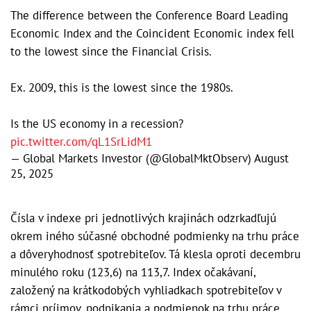
The difference between the Conference Board Leading
Economic Index and the Coincident Economic index fell
to the lowest since the Financial Crisis.
Ex. 2009, this is the lowest since the 1980s.
Is the US economy in a recession?
pic.twitter.com/qL1SrLidM1
— Global Markets Investor (@GlobalMktObserv)
August
25, 2025
Čísla v indexe pri jednotlivých krajinách odzrkadľujú
okrem iného súčasné obchodné podmienky na trhu práce
a dôveryhodnosť spotrebiteľov. Tá klesla oproti decembru
minulého roku (123,6) na 113,7. Index očakávaní,
založený na krátkodobých vyhliadkach spotrebiteľov v
rámci príjmov, podnikania a podmienok na trhu práce,