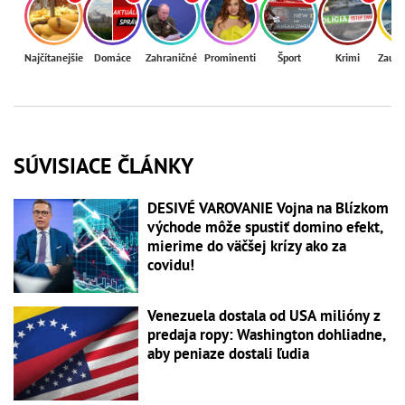
Najčítanejšie
Domáce
Zahraničné
Prominenti
Šport
Krimi
Zaují
SÚVISIACE ČLÁNKY
DESIVÉ VAROVANIE Vojna na Blízkom
východe môže spustiť domino efekt,
mierime do väčšej krízy ako za
covidu!
Venezuela dostala od USA milióny z
predaja ropy: Washington dohliadne,
aby peniaze dostali ľudia