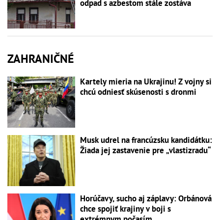
odpad s azbestom stále zostáva
ZAHRANIČNÉ
Kartely mieria na Ukrajinu! Z vojny si
chcú odniesť skúsenosti s dronmi
Musk udrel na francúzsku kandidátku:
Žiada jej zastavenie pre „vlastizradu“
Horúčavy, sucho aj záplavy: Orbánová
chce spojiť krajiny v boji s
extrémnym počasím