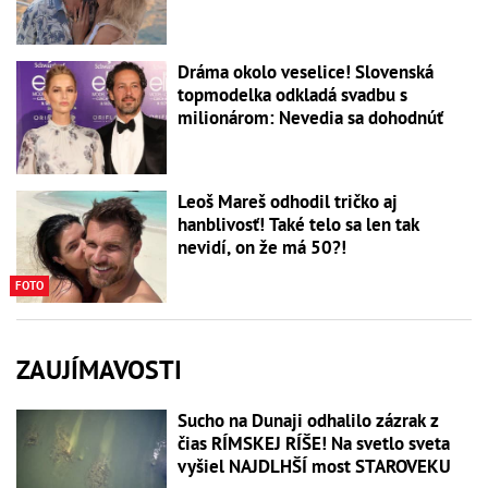
Dráma okolo veselice! Slovenská
topmodelka odkladá svadbu s
milionárom: Nevedia sa dohodnúť
Leoš Mareš odhodil tričko aj
hanblivosť! Také telo sa len tak
nevidí, on že má 50?!
FOTO
ZAUJÍMAVOSTI
Sucho na Dunaji odhalilo zázrak z
čias RÍMSKEJ RÍŠE! Na svetlo sveta
vyšiel NAJDLHŠÍ most STAROVEKU