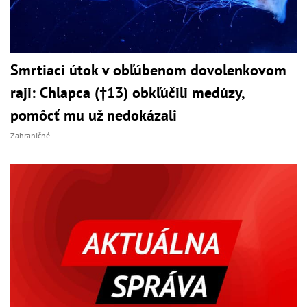
Smrtiaci útok v obľúbenom dovolenkovom
raji: Chlapca (†13) obkľúčili medúzy,
pomôcť mu už nedokázali
Zahraničné