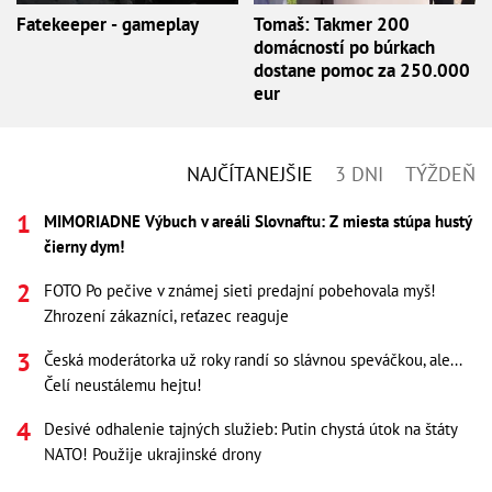
Fatekeeper - gameplay
Tomaš: Takmer 200
domácností po búrkach
dostane pomoc za 250.000
eur
NAJČÍTANEJŠIE
3 DNI
TÝŽDEŇ
MIMORIADNE Výbuch v areáli Slovnaftu: Z miesta stúpa hustý
čierny dym!
FOTO Po pečive v známej sieti predajní pobehovala myš!
Zhrození zákazníci, reťazec reaguje
Česká moderátorka už roky randí so slávnou speváčkou, ale...
Čelí neustálemu hejtu!
Desivé odhalenie tajných služieb: Putin chystá útok na štáty
NATO! Použije ukrajinské drony