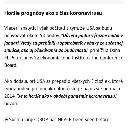
Horšie prognózy ako z čias koronavírusu
Viacerí analytici však počítali s tým, že USA sa budú
pohybovať okolo 90 bodov.
"Dôvera padla výrazne nadol v
januári. Vtedy sa prehĺbili u spotrebiteľov obavy zo súčasnej
situácie, ako aj očakávania do budúcnosti,"
priblížila Dana
M. Petersonová z ekonomického inštitútu The Conference
Board.
Ako dodala, pri USA sa prepadlo všetkých 5 zložiek, ktoré
tvoria index, pričom aktuálne číslo je najnižšie od mája
2014.
"Je to horšie ako v období pandémie koronavírusu,"
hovorí.
🚨Such a large DROP has NEVER been seen before: