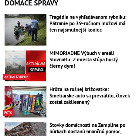
DOMÁCE SPRÁVY
Tragédia na vyhľadávanom rybníku:
Pátranie po 39-ročnom mužovi má
ten najsmutnejší koniec
MIMORIADNE Výbuch v areáli
Slovnaftu: Z miesta stúpa hustý
čierny dym!
AKTUALIZUJEME
Hrôza na rušnej križovatke:
Smetiarske auto sa prevrátilo, človek
zostal zakliesnený
FOTO
Stovky domácností na Zemplíne po
búrkach dostanú finančnú pomoc,