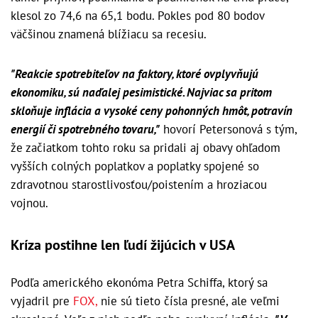
klesol zo 74,6 na 65,1 bodu. Pokles pod 80 bodov
väčšinou znamená blížiacu sa recesiu.
"Reakcie spotrebiteľov na faktory, ktoré ovplyvňujú
ekonomiku, sú naďalej pesimistické. Najviac sa pritom
skloňuje inflácia a vysoké ceny pohonných hmôt, potravín
energií či spotrebného tovaru,"
hovorí Petersonová s tým,
že začiatkom tohto roku sa pridali aj obavy ohľadom
vyšších colných poplatkov a poplatky spojené so
zdravotnou starostlivosťou/poistením a hroziacou
vojnou.
Kríza postihne len ľudí žijúcich v USA
Podľa amerického ekonóma Petra Schiffa, ktorý sa
vyjadril pre
FOX,
nie sú tieto čísla presné, ale veľmi