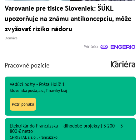
Varovanie pre tisíce Sloveniek: ŠÚKL
upozorňuje na známu antikoncepciu, môže
zvyšovať riziko nádoru
Domáce
Pracovné pozície
Vedúci pošty - Pošta Holíč 1
Slovenská pošta, a.s., Trnavský kraj
Pozri ponuku
Elektrikár do Francúzska – dlhodobé projekty | 3 200 – 3
800 € netto
CHRISTAL s. r. o., Francúzsko