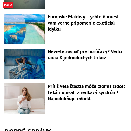
FOTO
Európske Maldivy: Týchto 6 miest
vám verne pripomenie exotickú
idylku
Neviete zaspať pre horúčavy? Vedci
radia 8 jednoduchých trikov
Príliš veľa šťastia môže zlomiť srdce:
Lekári opísali zriedkavý syndróm!
Napodobňuje infarkt