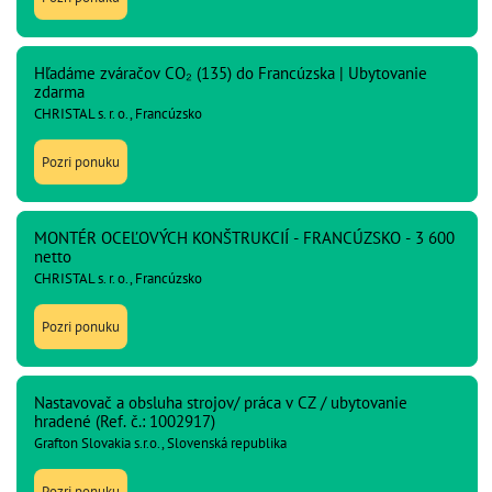
Hľadáme zváračov CO₂ (135) do Francúzska | Ubytovanie
zdarma
CHRISTAL s. r. o., Francúzsko
Pozri ponuku
MONTÉR OCEĽOVÝCH KONŠTRUKCIÍ - FRANCÚZSKO - 3 600
netto
CHRISTAL s. r. o., Francúzsko
Pozri ponuku
Nastavovač a obsluha strojov/ práca v CZ / ubytovanie
hradené (Ref. č.: 1002917)
Grafton Slovakia s.r.o., Slovenská republika
Pozri ponuku