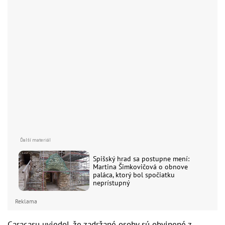
Spišský hrad sa postupne mení:
Martina Šimkovičová o obnove
paláca, ktorý bol spočiatku
neprístupný
Reklama
Caracasu uviedol, že zadržané osoby sú obvinené z