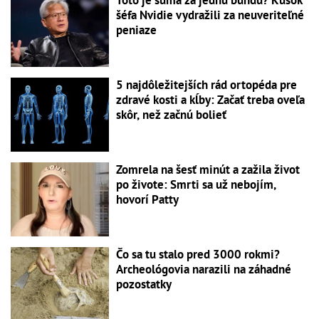
Toto je suma za jednu bundu? Kúsok
šéfa Nvidie vydražili za neuveriteľné
peniaze
5 najdôležitejších rád ortopéda pre
zdravé kosti a kĺby: Začať treba oveľa
skôr, než začnú bolieť
Zomrela na šesť minút a zažila život
po živote: Smrti sa už nebojím,
hovorí Patty
Čo sa tu stalo pred 3000 rokmi?
Archeológovia narazili na záhadné
pozostatky