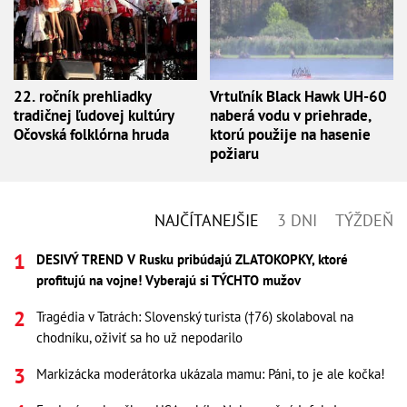
22. ročník prehliadky
Vrtuľník Black Hawk UH-60
tradičnej ľudovej kultúry
naberá vodu v priehrade,
Očovská folklórna hruda
ktorú použije na hasenie
požiaru
NAJČÍTANEJŠIE
3 DNI
TÝŽDEŇ
DESIVÝ TREND V Rusku pribúdajú ZLATOKOPKY, ktoré
profitujú na vojne! Vyberajú si TÝCHTO mužov
Tragédia v Tatrách: Slovenský turista (†76) skolaboval na
chodníku, oživiť sa ho už nepodarilo
Markizácka moderátorka ukázala mamu: Páni, to je ale kočka!