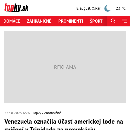
23 °C
8. august
,
Oskar
DOMÁCE
ZAHRANIČNÉ
PROMINENTI
ŠPORT
ZAUJÍMAV
27.10.2025 6:26
Topky
Zahraničné
Venezuela označila účasť americkej lode na
cvičení v Trinidade za provokáciu