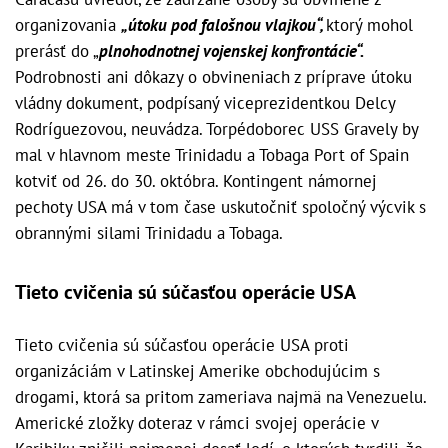
organizovania
„útoku pod falošnou vlajkou“,
ktorý mohol
prerásť do „
plnohodnotnej vojenskej konfrontácie“.
Podrobnosti ani dôkazy o obvineniach z príprave útoku
vládny dokument, podpísaný viceprezidentkou Delcy
Rodríguezovou, neuvádza. Torpédoborec USS Gravely by
mal v hlavnom meste Trinidadu a Tobaga Port of Spain
kotviť od 26. do 30. októbra. Kontingent námornej
pechoty USA má v tom čase uskutočniť spoločný výcvik s
obrannými silami Trinidadu a Tobaga.
Tieto cvičenia sú súčasťou operácie USA
Tieto cvičenia sú súčasťou operácie USA proti
organizáciám v Latinskej Amerike obchodujúcim s
drogami, ktorá sa pritom zameriava najmä na Venezuelu.
Americké zložky doteraz v rámci svojej operácie v