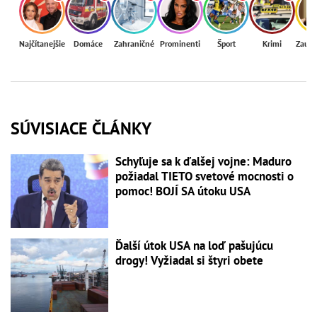
Najčítanejšie
Domáce
Zahraničné
Prominenti
Šport
Krimi
Zaují
SÚVISIACE ČLÁNKY
Schyľuje sa k ďalšej vojne: Maduro
požiadal TIETO svetové mocnosti o
pomoc! BOJÍ SA útoku USA
Ďalší útok USA na loď pašujúcu
drogy! Vyžiadal si štyri obete