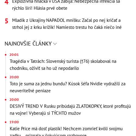
Explozívna hnačka v USA zabíja: Nebezpečná infekcia sa
rýchlo šíri! Hlásia prvé obete
Mladík z Ukrajiny NAPADOL mníšku: Začal po nej kričať a
strhol jej z krku krížik! Namiesto trestu ho čaká niečo iné
NAJNOVŠIE ČLÁNKY
20:01
Tragédia v Tatrách: Slovenský turista (†76) skolaboval na
chodníku, oživiť sa ho už nepodarilo
20:00
Toto je suma za jednu bundu? Kúsok šéfa Nvidie vydražili za
neuveriteľné peniaze
20:00
DESIVÝ TREND V Rusku pribúdajú ZLATOKOPKY, ktoré profitujú
na vojne! Vyberajú si TÝCHTO mužov
19:00
Katie Price má dosť plastík! Nechcem zomrieť kvôli svojmu
zadku... priznala v šokujúcom rozhovore