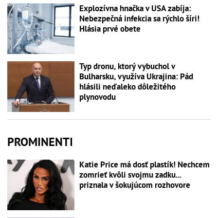
Explozívna hnačka v USA zabíja:
Nebezpečná infekcia sa rýchlo šíri!
Hlásia prvé obete
Typ dronu, ktorý vybuchol v
Bulharsku, využíva Ukrajina: Pád
hlásili neďaleko dôležitého
plynovodu
PROMINENTI
Katie Price má dosť plastík! Nechcem
zomrieť kvôli svojmu zadku...
priznala v šokujúcom rozhovore