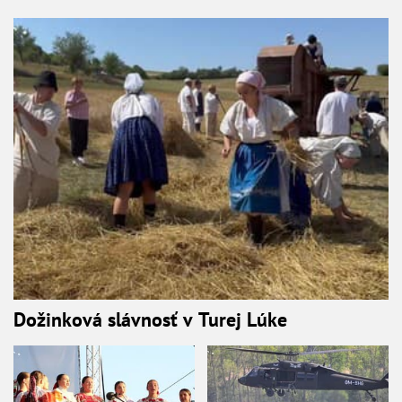
Dožinková slávnosť v Turej Lúke