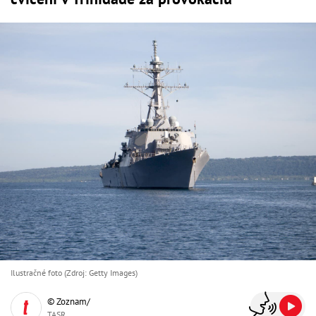
Ilustračné foto (Zdroj: Getty Images)
© Zoznam/
TASR