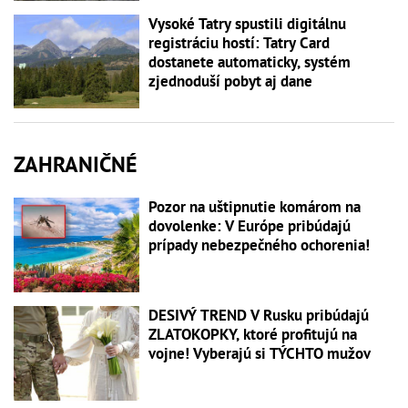
Vysoké Tatry spustili digitálnu
registráciu hostí: Tatry Card
dostanete automaticky, systém
zjednoduší pobyt aj dane
ZAHRANIČNÉ
Pozor na uštipnutie komárom na
dovolenke: V Európe pribúdajú
prípady nebezpečného ochorenia!
DESIVÝ TREND V Rusku pribúdajú
ZLATOKOPKY, ktoré profitujú na
vojne! Vyberajú si TÝCHTO mužov