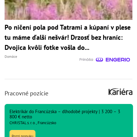
Po ničení pola pod Tatrami a kúpaní v plese
tu máme ďalší nešvár! Drzosť bez hraníc:
Dvojica kvôli fotke vošla do...
Domáce
Pracovné pozície
Elektrikár do Francúzska – dlhodobé projekty | 3 200 – 3
800 € netto
CHRISTAL s. r. o., Francúzsko
Pozri ponuku