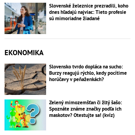
Slovenské železnice prezradili, koho
dnes hľadajú najviac: Tieto profesie
sú mimoriadne žiadané
EKONOMIKA
Slovensko tvrdo dopláca na sucho:
Burzy reagujú rýchlo, kedy pocítime
horúčavy v peňaženkách?
Zelený mimozemšťan či žltý šašo:
Spoznáte známe značky podľa ich
maskotov? Otestujte sa! (kvíz)