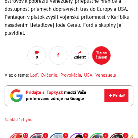
ostrovov k pobrežiu Venezuely, priepustné hranice a
dostupnosť priamych dopravných trás do Európy a USA.
Pentagon v piatok zvýšil vojenskú prítomnosť v Karibiku
nasadením lietadlovej lode Gerald Ford a skupiny jej
plavidiel.
Tip na
0
Zdieľať
článok
Viac o téme:
Loď
,
Cvičenie
,
Provokácia
,
USA
,
Venezuela
Pridajte si Topky.sk
medzi Vaše
Pridať
preferované zdroje na Google
Nahlásiť chybu
16
2
4
4
7
3