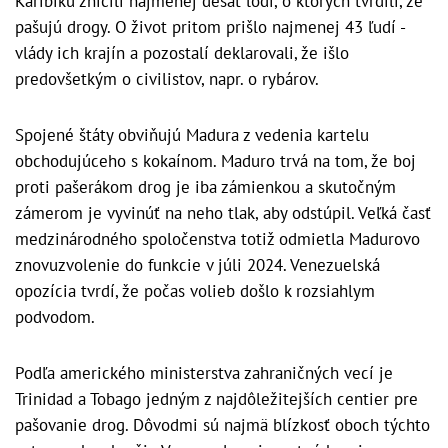
Karibiku zničili najmenej desať lodí, o ktorých tvrdili, že
pašujú drogy. O život pritom prišlo najmenej 43 ľudí -
vlády ich krajín a pozostalí deklarovali, že išlo
predovšetkým o civilistov, napr. o rybárov.
Spojené štáty obviňujú Madura z vedenia kartelu
obchodujúceho s kokaínom. Maduro trvá na tom, že boj
proti pašerákom drog je iba zámienkou a skutočným
zámerom je vyvinúť na neho tlak, aby odstúpil. Veľká časť
medzinárodného spoločenstva totiž odmietla Madurovo
znovuzvolenie do funkcie v júli 2024. Venezuelská
opozícia tvrdí, že počas volieb došlo k rozsiahlym
podvodom.
Podľa amerického ministerstva zahraničných vecí je
Trinidad a Tobago jedným z najdôležitejších centier pre
pašovanie drog. Dôvodmi sú najmä blízkosť oboch týchto