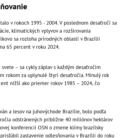
sňovanie
talo v rokoch 1995 - 2004. V poslednom desaťročí sa
ácie, klimatických vplyvov a rozširovania
lkovo sa rozloha prírodných oblastí v Brazílii
na 65 percent v roku 2024.
 svete – sa cykly záplav s každým desaťročím
ším rokom za uplynulé štyri desaťročia. Minulý rok
cent nižší ako priemer rokov 1985 – 2024, čo
án a lesov na juhovýchode Brazílie, bolo podľa
ťročia odstránených približne 40 miliónov hektárov
ovej konferencii OSN o zmene klímy brazílsky
 prisľúbil zastavenie odlesňovania v Brazílii do roku