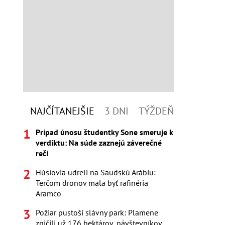
NAJČÍTANEJŠIE
3 DNI
TÝŽDEŇ
Prípad únosu študentky Sone smeruje k
verdiktu: Na súde zaznejú záverečné
reči
Húsíovia udreli na Saudskú Arábiu:
Terčom dronov mala byť rafinéria
Aramco
Požiar pustoší slávny park: Plamene
zničili už 176 hektárov, návštevníkov