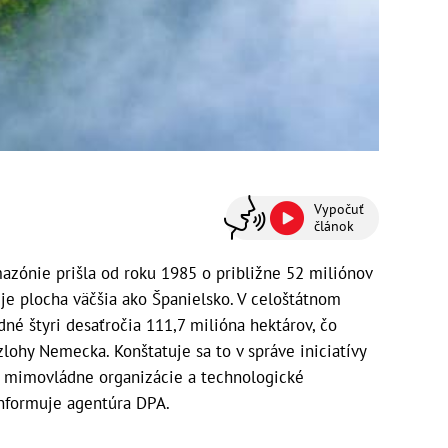
Vypočuť
článok
azónie prišla od roku 1985 o približne 52 miliónov
 je plocha väčšia ako Španielsko. V celoštátnom
dné štyri desaťročia 111,7 milióna hektárov, čo
lohy Nemecka. Konštatuje sa to v správe iniciatívy
, mimovládne organizácie a technologické
 Informuje agentúra DPA.