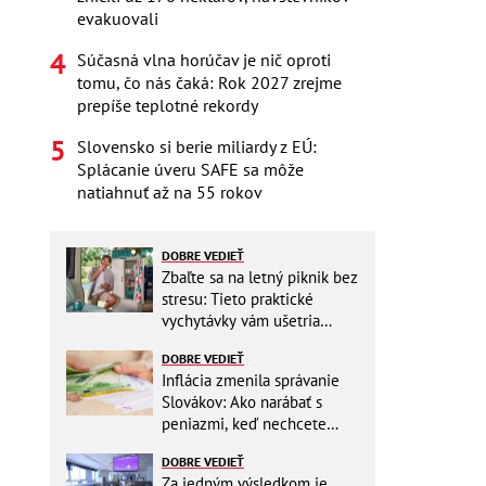
evakuovali
Súčasná vlna horúčav je nič oproti
tomu, čo nás čaká: Rok 2027 zrejme
prepíše teplotné rekordy
Slovensko si berie miliardy z EÚ:
Splácanie úveru SAFE sa môže
natiahnuť až na 55 rokov
DOBRE VEDIEŤ
Zbaľte sa na letný piknik bez
stresu: Tieto praktické
vychytávky vám ušetria
miesto v batohu!
DOBRE VEDIEŤ
Inflácia zmenila správanie
Slovákov: Ako narábať s
peniazmi, keď nechcete
zbytočne riskovať?
DOBRE VEDIEŤ
Za jedným výsledkom je