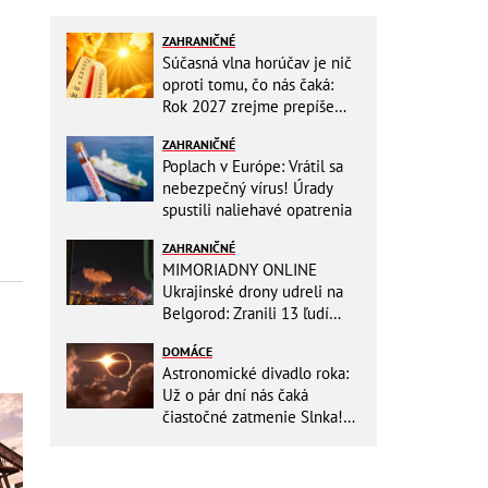
ZAHRANIČNÉ
Súčasná vlna horúčav je nič
oproti tomu, čo nás čaká:
Rok 2027 zrejme prepíše
teplotné rekordy
ZAHRANIČNÉ
Poplach v Európe: Vrátil sa
nebezpečný vírus! Úrady
spustili naliehavé opatrenia
ZAHRANIČNÉ
MIMORIADNY ONLINE
Ukrajinské drony udreli na
Belgorod: Zranili 13 ľudí
vrátane dvoch detí, útoky
DOMÁCE
pokračujú
Astronomické divadlo roka:
Už o pár dní nás čaká
čiastočné zatmenie Slnka!
Zapíšte si presný čas, kedy
to začne