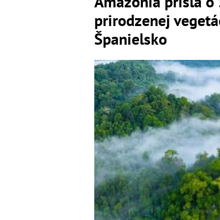
Amazónia prišla o 
prirodzenej vegetác
Španielsko