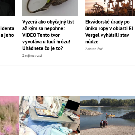
Vyzerá ako obyčajný list
Ekvádorské úrady po
až kým sa nepohne:
zidenta
úniku ropy v oblasti El
VIDEO Tento tvor
ia jeho
Vergel vyhlásili stav
vyvoláva u ľudí hrôzu!
núdze
Uhádnete čo je to?
Zahraničné
Zaujímavosti