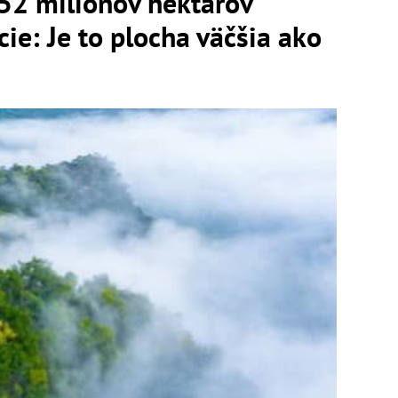
52 miliónov hektárov
ie: Je to plocha väčšia ako