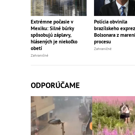
Extrémne počasie v
Polícia obvinila
Mexiku: Silné búrky
brazílskeho expre
spôsobujú záplavy,
Bolsonara z maren
hlásených je niekoľko
procesu
obetí
Zahraničné
Zahraničné
ODPORÚČAME