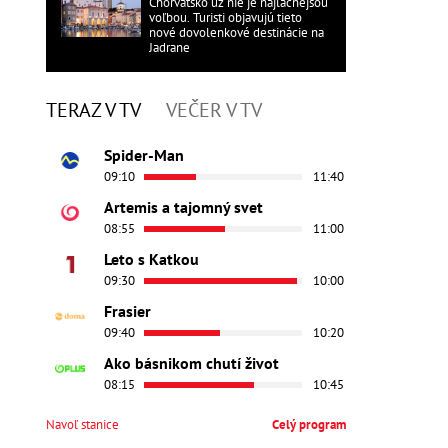
Chorvátsko už nie je najlacnejšou
voľbou. Turisti objavujú tieto
nové dovolenkové destinácie na
Jadrane
TERAZ V TV
VEČER V TV
Spider-Man
09:10
11:40
Artemis a tajomný svet
08:55
11:00
Leto s Katkou
09:30
10:00
Frasier
09:40
10:20
Ako básnikom chutí život
08:15
10:45
Navoľ stanice
Celý program