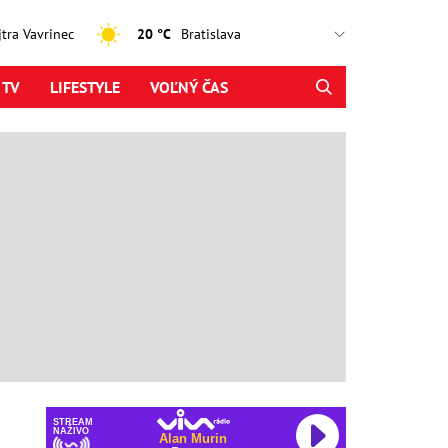
ajtra Vavrinec
20 °C
 TV
LIFESTYLE
VOĽNÝ ČAS
STREAM
NAŽIVO
Alan Murin