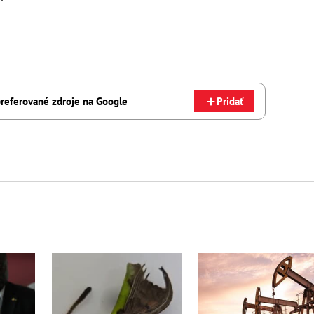
referované zdroje na Google
Pridať