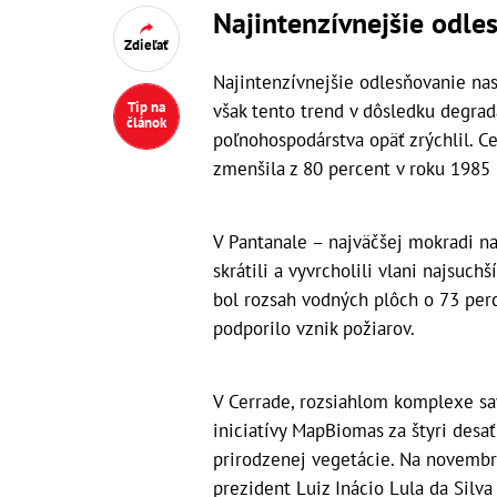
Najintenzívnejšie odle
Zdieľať
Najintenzívnejšie odlesňovanie nas
Tip na
však tento trend v dôsledku degrad
článok
poľnohospodárstva opäť zrýchlil. Ce
zmenšila z 80 percent v roku 1985 
V Pantanale – najväčšej mokradi na
skrátili a vyvrcholili vlani najsuch
bol rozsah vodných plôch o 73 per
podporilo vznik požiarov.
V Cerrade, rozsiahlom komplexe sav
iniciatívy MapBiomas za štyri desa
prirodzenej vegetácie. Na novembr
prezident Luiz Inácio Lula da Silva