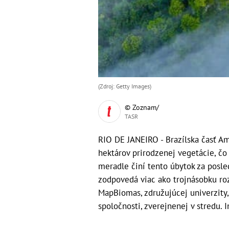
(Zdroj: Getty Images)
© Zoznam/
TASR
RIO DE JANEIRO - Brazílska časť Am
hektárov prirodzenej vegetácie, čo
meradle činí tento úbytok za posle
zodpovedá viac ako trojnásobku roz
MapBiomas, združujúcej univerzity
spoločnosti, zverejnenej v stredu.