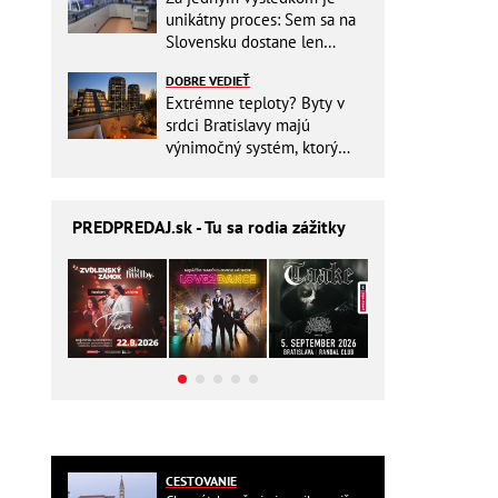
unikátny proces: Sem sa na
Slovensku dostane len
málokto
DOBRE VEDIEŤ
Extrémne teploty? Byty v
srdci Bratislavy majú
výnimočný systém, ktorý
ešte aj šetrí náklady
PREDPREDAJ
.sk - Tu sa rodia zážitky
CESTOVANIE