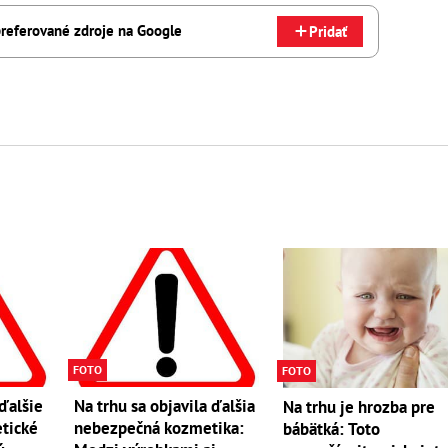
referované zdroje na Google
Pridať
FOTO
FOTO
 ďalšie
Na trhu sa objavila ďalšia
Na trhu je hrozba pre
tické
nebezpečná kozmetika:
bábätká: Toto