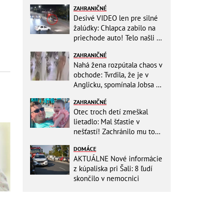
ZAHRANIČNÉ
Desivé VIDEO len pre silné
žalúdky: Chlapca zabilo na
priechode auto! Telo našli o
150 metrov ďalej
ZAHRANIČNÉ
Nahá žena rozpútala chaos v
obchode: Tvrdila, že je v
Anglicku, spomínala Jobsa aj
amfetamín
ZAHRANIČNÉ
Otec troch detí zmeškal
lietadlo: Mal šťastie v
nešťastí! Zachránilo mu to
život
DOMÁCE
AKTUÁLNE Nové informácie
z kúpaliska pri Šali: 8 ľudí
skončilo v nemocnici