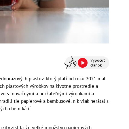
Vypočuť
článok
norazových plastov, ktorý platí od roku 2021 mal
ch plastových výrobkov na životné prostredie a
tvo s inovačnými a udržateľnými výrobkami a
radili tie papierové a bambusové, nik však nerátal s
ých chemikálií.
rzity zistila, že veľké množstvo papierových