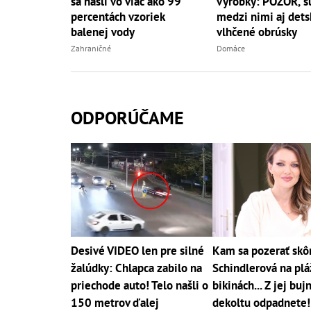
sa našli vo viac ako 99
výrobky: POZOR, s
percentách vzoriek
medzi nimi aj dets
balenej vody
vlhčené obrúsky
Zahraničné
Domáce
ODPORÚČAME
Desivé VIDEO len pre silné
Kam sa pozerať skô
žalúdky: Chlapca zabilo na
Schindlerová na pláž
priechode auto! Telo našli o
bikinách... Z jej bu
150 metrov ďalej
dekoltu odpadnete!