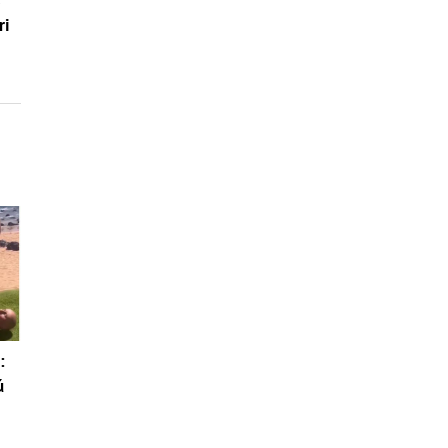
e
ri
:
ú