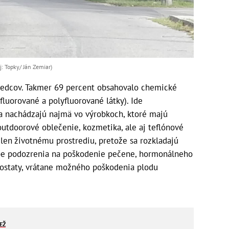
: Topky/ Ján Zemiar)
 vedcov. Takmer 69 percent obsahovalo chemické
luorované a polyfluorované látky). Ide
sa nachádzajú najmä vo výrobkoch, ktoré majú
utdoorové oblečenie, kozmetika, ale aj teflónové
ielen životnému prostrediu, pretože sa rozkladajú
odobe podozrenia na poškodenie pečene, hormonálneho
prostaty, vrátane možného poškodenia plodu
IEŽ