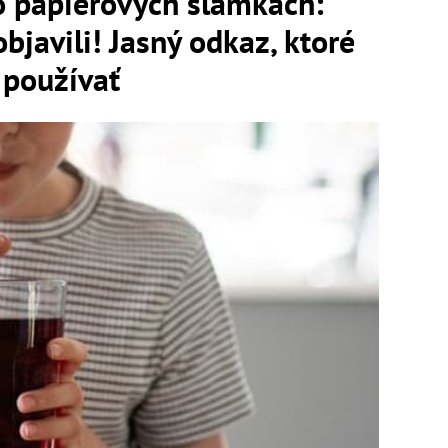
o papierových slamkách:
bjavili! Jasný odkaz, ktoré
 používať