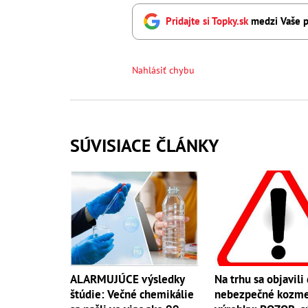
Pridajte si Topky.sk
medzi Vaše p
Nahlásiť chybu
SÚVISIACE ČLÁNKY
ALARMUJÚCE výsledky
Na trhu sa objavili
štúdie: Večné chemikálie
nebezpečné kozme