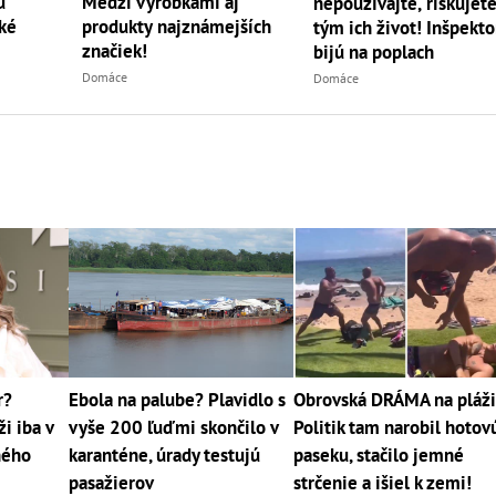
ú
Medzi výrobkami aj
nepoužívajte, riskujet
ké
produkty najznámejších
tým ich život! Inšpekto
značiek!
bijú na poplach
Domáce
Domáce
r?
Ebola na palube? Plavidlo s
Obrovská DRÁMA na pláži
i iba v
vyše 200 ľuďmi skončilo v
Politik tam narobil hotov
jného
karanténe, úrady testujú
paseku, stačilo jemné
pasažierov
strčenie a išiel k zemi!