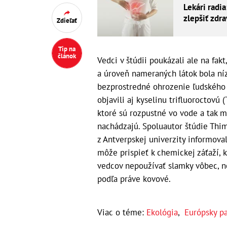
Lekári radia
zlepšiť zdr
Zdieľať
Tip na
článok
Vedci v štúdii poukázali ale na fakt
a úroveň nameraných látok bola níz
bezprostredné ohrozenie ľudského z
objavili aj kyselinu trifluoroctovú
ktoré sú rozpustné vo vode a tak 
nachádzajú. Spoluautor štúdie Thim
z Antverpskej univerzity informova
môže prispieť k chemickej záťaží, k
vedcov nepoužívať slamky vôbec, no
podľa práve kovové.
Viac o téme:
Ekológia
,
Európsky p