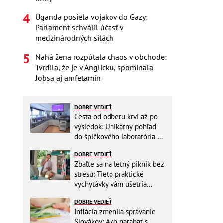
Uganda posiela vojakov do Gazy:
Parlament schválil účasť v
medzinárodných silách
Nahá žena rozpútala chaos v obchode:
Tvrdila, že je v Anglicku, spomínala
Jobsa aj amfetamín
DOBRE VEDIEŤ
Cesta od odberu krvi až po
výsledok: Unikátny pohľad
do špičkového laboratória na
Slovensku
DOBRE VEDIEŤ
Zbaľte sa na letný piknik bez
stresu: Tieto praktické
vychytávky vám ušetria
miesto v batohu!
DOBRE VEDIEŤ
Inflácia zmenila správanie
Slovákov: Ako narábať s