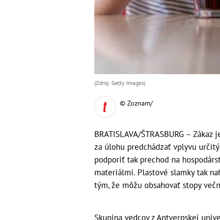
(Zdroj: Getty Images)
© Zoznam/
BRATISLAVA/ŠTRASBURG – Zákaz jed
za úlohu predchádzať vplyvu určitý
podporiť tak prechod na hospodárs
materiálmi. Plastové slamky tak nah
tým, že môžu obsahovať stopy večn
Skupina vedcov z Antverpskej unive