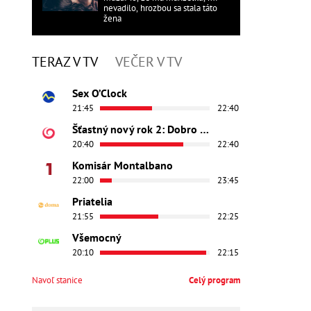
nevadilo, hrozbou sa stala táto
žena
TERAZ V TV
VEČER V TV
Sex O’Clock
21:45
22:40
Šťastný nový rok 2: Dobro došli
20:40
22:40
Komisár Montalbano
22:00
23:45
Priatelia
21:55
22:25
Všemocný
20:10
22:15
Navoľ stanice
Celý program