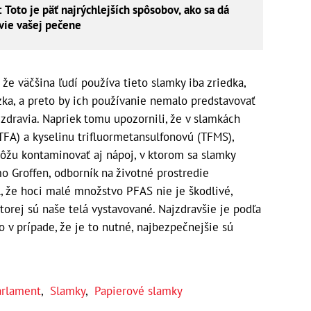
: Toto je päť najrýchlejších spôsobov, ako sa dá
avie vašej pečene
, že väčšina ľudí používa tieto slamky iba zriedka,
ka, a preto by ich používanie nemalo predstavovať
dravia. Napriek tomu upozornili, že v slamkách
 (TFA) a kyselinu trifluormetansulfonovú (TFMS),
môžu kontaminovať aj nápoj, v ktorom sa slamky
o Groffen, odborník na životné prostredie
l, že hoci malé množstvo PFAS nie je škodlivé,
torej sú naše telá vystavované. Najzdravšie je podľa
 v prípade, že je to nutné, najbezpečnejšie sú
arlament
,
Slamky
,
Papierové slamky