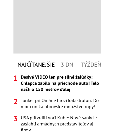
NAJČÍTANEJŠIE
3 DNI
TÝŽDEŇ
Desivé VIDEO len pre silné žalúdky:
Chlapca zabilo na priechode auto! Telo
našli o 150 metrov ďalej
Tanker pri Ománe hrozí katastrofou: Do
mora uniká obrovské množstvo ropy!
USA pritvrdili voči Kube: Nové sankcie
zasiahli armádnych predstaviteľov aj
firmy