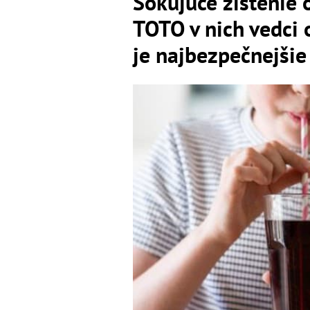
Šokujúce zistenie 
TOTO v nich vedci o
je najbezpečnejšie