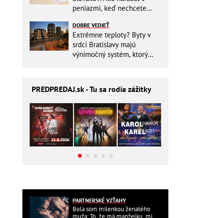
peniazmi, keď nechcete
zbytočne riskovať?
DOBRE VEDIEŤ
Extrémne teploty? Byty v
srdci Bratislavy majú
výnimočný systém, ktorý
ešte aj šetrí náklady
PREDPREDAJ
.sk - Tu sa rodia zážitky
PARTNERSKÉ VZŤAHY
Bola som milenkou ženatého
muža: To, že má manželku, mi