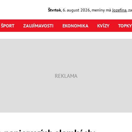
Štvrtok
,
6. august
2026
,
meniny má
Jozefína
, z
ŠPORT
ZAUJÍMAVOSTI
EKONOMIKA
KVÍZY
TOPKY