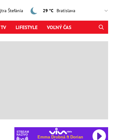
ajtra Štefánia
29 °C
 TV
LIFESTYLE
VOĽNÝ ČAS
STREAM
NAŽIVO
Emma Drobná ft Dorian