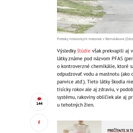
Preteky historických motoriek v Bernolákove (Zdroj
Výsledky
štúdie
však prekvapili aj
látky známe pod názvom PFAS (perf
o kontroverzné chemikálie, ktoré 
odpudzovať vodu a mastnotu (ako o
panvice atď.). Tieto látky škodia n
tisícky rokov ale aj zdraviu, v p
systému, rakoviny obličiek ale aj 
144
u tehotných žien.
PREČÍTAJTE SI T