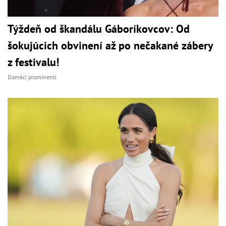
Týždeň od škandálu Gáboríkovcov: Od
šokujúcich obvinení až po nečakané zábery
z festivalu!
Domáci prominenti