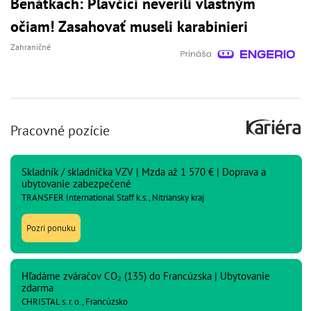
Benátkach: Plavčíci neverili vlastným
očiam! Zasahovať museli karabinieri
Zahraničné
Pracovné pozície
Skladník / skladníčka VZV | Mzda až 1 570 € | Doprava a
ubytovanie zabezpečené
TRANSFER International Staff k.s., Nitriansky kraj
Pozri ponuku
Hľadáme zváračov CO₂ (135) do Francúzska | Ubytovanie
zdarma
CHRISTAL s. r. o., Francúzsko