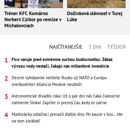
Tréner KFC Komárno
Dožinková slávnosť v Turej
Norbert Czibor po remíze v
Lúke
Michalovciach
NAJČÍTANEJŠIE
3 DNI
TÝŽDEŇ
Fico varuje pred extrémne suchou budúcnosťou: Zákaz
vývozu vody nestačí, čakajú nás miliardové investície
Desivé vyhlásenie veliteľa: Rusko už NATO a Európu
zneškodnilo! Aliancia Moskve neublíži
Astronomické divadlo roka: Už o pár dní nás čaká čiastočné
zatmenie Slnka! Zapíšte si presný čas, kedy to začne
Markizácky súťažiaci prerazil ďalšie dno: Po kauze v šou... Ide
na tom zarábať!