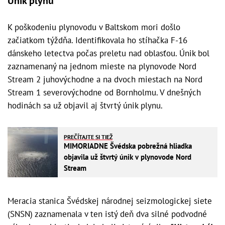
Únik plynu
K poškodeniu plynovodu v Baltskom mori došlo
začiatkom týždňa. Identifikovala ho stíhačka F-16
dánskeho letectva počas preletu nad oblasťou. Únik bol
zaznamenaný na jednom mieste na plynovode Nord
Stream 2 juhovýchodne a na dvoch miestach na Nord
Stream 1 severovýchodne od Bornholmu. V dnešných
hodinách sa už objavil aj štvrtý únik plynu.
PREČÍTAJTE SI TIEŽ
MIMORIADNE Švédska pobrežná hliadka
objavila už štvrtý únik v plynovode Nord
Stream
Meracia stanica Švédskej národnej seizmologickej siete
(SNSN) zaznamenala v ten istý deň dva silné podvodné