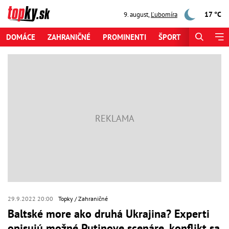
17 °C
9. august
,
Ľubomíra
DOMÁCE
ZAHRANIČNÉ
PROMINENTI
ŠPORT
ZAUJÍMAV
29.9.2022 20:00
Topky
Zahraničné
Baltské more ako druhá Ukrajina? Experti
opisujú možné Putinove scenáre, konflikt sa