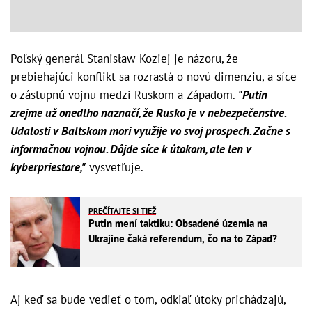
Poľský generál Stanisław Koziej je názoru, že
prebiehajúci konflikt sa rozrastá o novú dimenziu, a síce
o zástupnú vojnu medzi Ruskom a Západom.
"Putin
zrejme už onedlho naznačí, že Rusko je v nebezpečenstve.
Udalosti v Baltskom mori využije vo svoj prospech. Začne s
informačnou vojnou. Dôjde síce k útokom, ale len v
kyberpriestore,"
vysvetľuje.
PREČÍTAJTE SI TIEŽ
Putin mení taktiku: Obsadené územia na
Ukrajine čaká referendum, čo na to Západ?
Aj keď sa bude vedieť o tom, odkiaľ útoky prichádzajú,