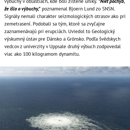
výbuchy v oblastiach, kde boli zistené úniky.
"Niet pochýb,
že išlo o výbuchy,"
poznamenal Bjoern Lund zo SNSN.
Signály nemali charakter seizmologických otrasov ako pri
zemetrasení. Podobali sa tým, ktoré sa zvyčajne
zaznamenávajú pri erupciách. Uviedol to Geologický
výskumný ústav pre Dánsko a Grónsko. Podľa švédskych
vedcov z univerzity v Uppsale druhý výbuch zodpovedal
viac ako 100 kilogramom dynamitu.