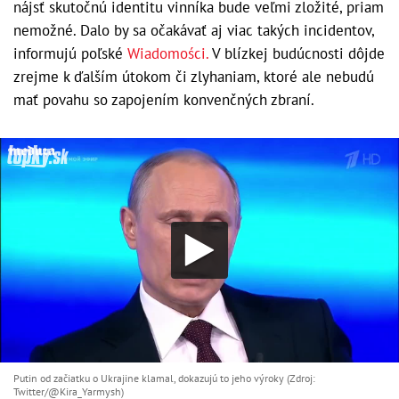
nájsť skutočnú identitu vinníka bude veľmi zložité, priam
nemožné. Dalo by sa očakávať aj viac takých incidentov,
informujú poľské
Wiadomości.
V blízkej budúcnosti dôjde
zrejme k ďalším útokom či zlyhaniam, ktoré ale nebudú
mať povahu so zapojením konvenčných zbraní.
Putin od začiatku o Ukrajine klamal, dokazujú to jeho výroky (Zdroj:
Twitter/@Kira_Yarmysh)