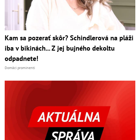
Kam sa pozerať skôr? Schindlerová na pláži
iba v bikinách... Z jej bujného dekoltu
odpadnete!
Domáci prominenti