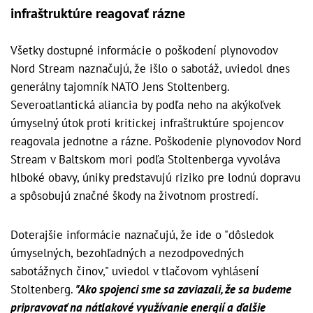
infraštruktúre reagovať rázne
Všetky dostupné informácie o poškodení plynovodov
Nord Stream naznačujú, že išlo o sabotáž, uviedol dnes
generálny tajomník NATO Jens Stoltenberg.
Severoatlantická aliancia by podľa neho na akýkoľvek
úmyselný útok proti kritickej infraštruktúre spojencov
reagovala jednotne a rázne. Poškodenie plynovodov Nord
Stream v Baltskom mori podľa Stoltenberga vyvoláva
hlboké obavy, úniky predstavujú riziko pre lodnú dopravu
a spôsobujú značné škody na životnom prostredí.
Doterajšie informácie naznačujú, že ide o "dôsledok
úmyselných, bezohľadných a nezodpovedných
sabotážnych činov," uviedol v tlačovom vyhlásení
Stoltenberg.
"Ako spojenci sme sa zaviazali, že sa budeme
pripravovať na nátlakové využívanie energií a ďalšie