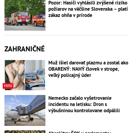
Pozor: Hasiči vyhlásili zvýšené riziko
požiarov na väčšine Slovenska – platí
zákaz ohňa v prírode
ZAHRANIČNÉ
Muž išiel darovať plazmu a zostal ako
OBARENÝ: NAHÝ človek v strope,
veľký policajný úder
FOTO
Nemecko začalo vyšetrovanie
incidentu na letisku: Dron s
výbušninou kontrolovane odpálili