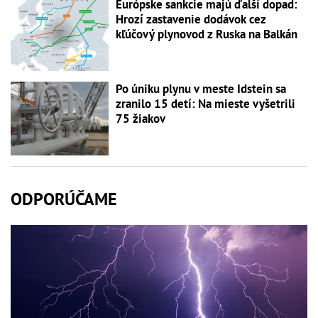
Európske sankcie majú ďalší dopad:
Hrozí zastavenie dodávok cez
kľúčový plynovod z Ruska na Balkán
Po úniku plynu v meste Idstein sa
zranilo 15 detí: Na mieste vyšetrili
75 žiakov
ODPORÚČAME