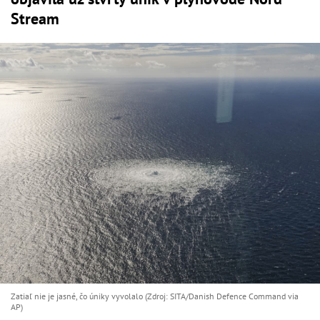
Stream
Zatiaľ nie je jasné, čo úniky vyvolalo (Zdroj: SITA/Danish Defence Command via
AP)