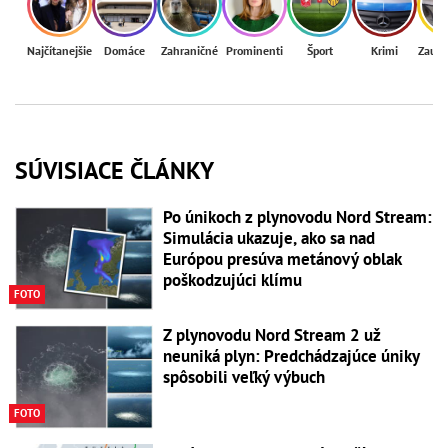
Najčítanejšie
Domáce
Zahraničné
Prominenti
Šport
Krimi
Zaují
SÚVISIACE ČLÁNKY
Po únikoch z plynovodu Nord Stream:
Simulácia ukazuje, ako sa nad
Európou presúva metánový oblak
poškodzujúci klímu
FOTO
Z plynovodu Nord Stream 2 už
neuniká plyn: Predchádzajúce úniky
spôsobili veľký výbuch
FOTO