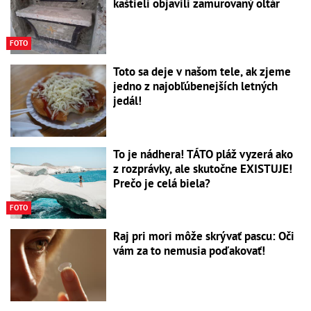
kaštieli objavili zamurovaný oltár
FOTO
Toto sa deje v našom tele, ak zjeme
jedno z najobľúbenejších letných
jedál!
To je nádhera! TÁTO pláž vyzerá ako
z rozprávky, ale skutočne EXISTUJE!
Prečo je celá biela?
FOTO
Raj pri mori môže skrývať pascu: Oči
vám za to nemusia poďakovať!