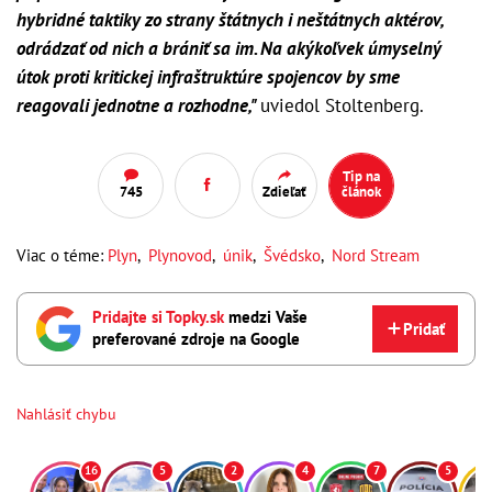
hybridné taktiky zo strany štátnych i neštátnych aktérov,
odrádzať od nich a brániť sa im. Na akýkoľvek úmyselný
útok proti kritickej infraštruktúre spojencov by sme
reagovali jednotne a rozhodne,"
uviedol Stoltenberg.
Tip na
745
Zdieľať
článok
Viac o téme:
Plyn
,
Plynovod
,
únik
,
Švédsko
,
Nord Stream
Pridajte si Topky.sk
medzi Vaše
Pridať
preferované zdroje na Google
Nahlásiť chybu
16
5
2
4
7
5