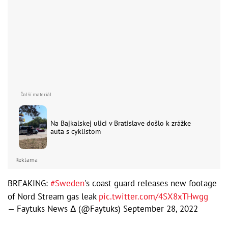
Na Bajkalskej ulici v Bratislave došlo k zrážke
auta s cyklistom
Reklama
BREAKING:
#Sweden
's coast guard releases new footage
of Nord Stream gas leak
pic.twitter.com/4SX8xTHwgg
— Faytuks News Δ (@Faytuks)
September 28, 2022