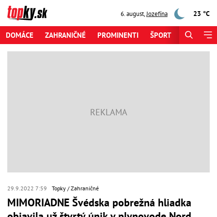
23 °C
6. august
,
Jozefína
DOMÁCE
ZAHRANIČNÉ
PROMINENTI
ŠPORT
ZAUJÍMAV
29.9.2022 7:59
Topky
Zahraničné
MIMORIADNE Švédska pobrežná hliadka
objavila už štvrtý únik v plynovode Nord