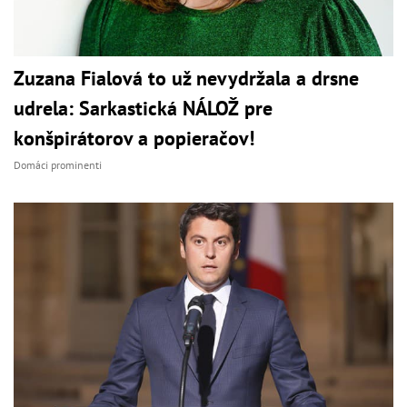
Zuzana Fialová to už nevydržala a drsne
udrela: Sarkastická NÁLOŽ pre
konšpirátorov a popieračov!
Domáci prominenti