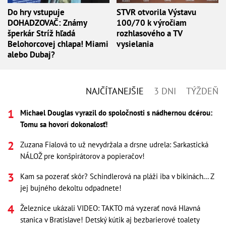
Do hry vstupuje
STVR otvorila Výstavu
DOHADZOVAČ: Známy
100/70 k výročiam
šperkár Stríž hľadá
rozhlasového a TV
Belohorcovej chlapa! Miami
vysielania
alebo Dubaj?
NAJČÍTANEJŠIE
3 DNI
TÝŽDEŇ
Michael Douglas vyrazil do spoločnosti s nádhernou dcérou:
Tomu sa hovorí dokonalosť!
Zuzana Fialová to už nevydržala a drsne udrela: Sarkastická
NÁLOŽ pre konšpirátorov a popieračov!
Kam sa pozerať skôr? Schindlerová na pláži iba v bikinách... Z
jej bujného dekoltu odpadnete!
Železnice ukázali VIDEO: TAKTO má vyzerať nová Hlavná
stanica v Bratislave! Detský kútik aj bezbarierové toalety