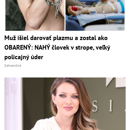
Muž išiel darovať plazmu a zostal ako
OBARENÝ: NAHÝ človek v strope, veľký
policajný úder
Zahraničné