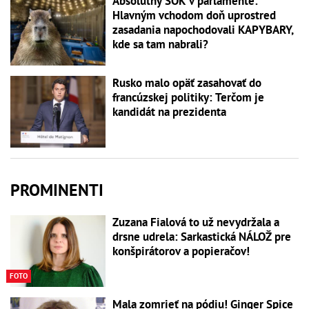
Absolútny ŠOK v parlamente:
Hlavným vchodom doň uprostred
zasadania napochodovali KAPYBARY,
kde sa tam nabrali?
Rusko malo opäť zasahovať do
francúzskej politiky: Terčom je
kandidát na prezidenta
PROMINENTI
Zuzana Fialová to už nevydržala a
drsne udrela: Sarkastická NÁLOŽ pre
konšpirátorov a popieračov!
FOTO
Mala zomrieť na pódiu! Ginger Spice