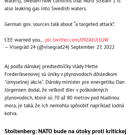
waters), Sweden now confirms that Nord Stream 1 is
also leaking gas into Swedish waters.
German gov. sources talk about “a targeted attack”.
CEE warned you…
pic.twitter.com/09ZAtUl1UW
— Visegrád 24 (@visegrad24)
September 27, 2022
Aj podľa dánskej predsedníčky vlády Mette
Frederiksenovej sú úniky v plynovodoch dôsledkom
"úmyselnej akcie". Dánsky minister pre energetiku Dan
Jörgensen dodal, že veľkosť dier v poškodených
plynovodoch, ktoré sú 70 až 80 metrov pod hladinou
mora, je taká, že ich nemohla spôsobiť napríklad lodná
kotva.
Stoltenberg: NATO bude na útoky proti kritickej