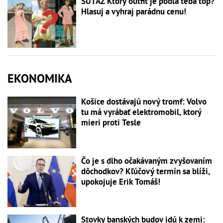
SÚŤAŽ Ktorý outfit je podľa teba top?
Hlasuj a vyhraj parádnu cenu!
EKONOMIKA
Košice dostávajú nový tromf: Volvo
tu má vyrábať elektromobil, ktorý
mieri proti Tesle
Čo je s dlho očakávaným zvyšovaním
dôchodkov? Kľúčový termín sa blíži,
upokojuje Erik Tomáš!
Stovky banských budov idú k zemi: