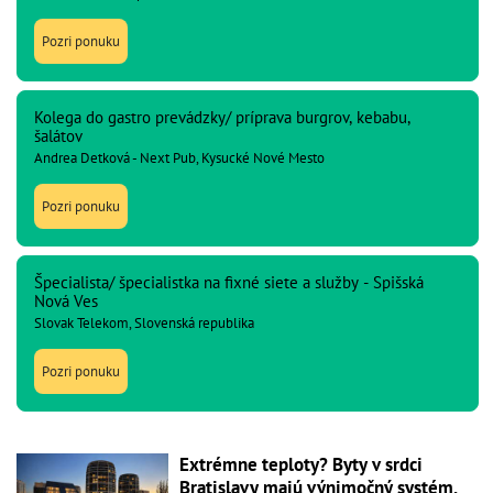
Pozri ponuku
Kolega do gastro prevádzky/ príprava burgrov, kebabu,
šalátov
Andrea Detková - Next Pub, Kysucké Nové Mesto
Pozri ponuku
Špecialista/ špecialistka na fixné siete a služby - Spišská
Nová Ves
Slovak Telekom, Slovenská republika
Pozri ponuku
Extrémne teploty? Byty v srdci
Bratislavy majú výnimočný systém,