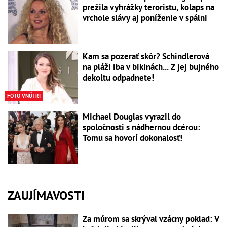
prežila vyhrážky teroristu, kolaps na
vrchole slávy aj poníženie v spálni
Kam sa pozerať skôr? Schindlerová
na pláži iba v bikinách... Z jej bujného
dekoltu odpadnete!
FOTO VNÚTRI
Michael Douglas vyrazil do
spoločnosti s nádhernou dcérou:
Tomu sa hovorí dokonalosť!
ZAUJÍMAVOSTI
Za múrom sa skrýval vzácny poklad: V