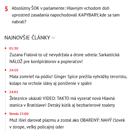
Absolútny ŠOK v parlamente: Hlavným vchodom doň
uprostred zasadania napochodovali KAPYBARY, kde sa tam
nabrali?
NAJNOVŠIE ČLÁNKY
01:30
Zuzana Fialová to už nevydržala a drsne udrela: Sarkastická
NÁLOŽ pre konšpirátorov a popieračov!
24:10
Mala zomrieť na pódiu! Ginger Spice prežila vyhrážky teroristu,
kolaps na vrchole slávy aj poníženie v spálni
24:01
Železnice ukázali VIDEO: TAKTO má vyzerať nová Hlavná
stanica v Bratislave! Detský kútik aj bezbarierové toalety
Streda 23:00
Muž išiel darovať plazmu a zostal ako OBARENÝ: NAHÝ človek
v strope, veľký policajný úder