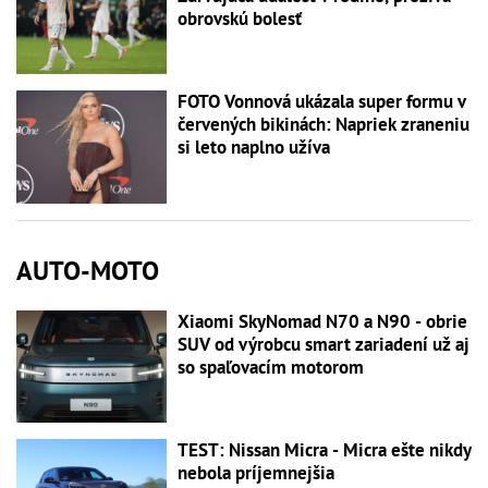
obrovskú bolesť
FOTO Vonnová ukázala super formu v
červených bikinách: Napriek zraneniu
si leto naplno užíva
AUTO-MOTO
Xiaomi SkyNomad N70 a N90 - obrie
SUV od výrobcu smart zariadení už aj
so spaľovacím motorom
TEST: Nissan Micra - Micra ešte nikdy
nebola príjemnejšia