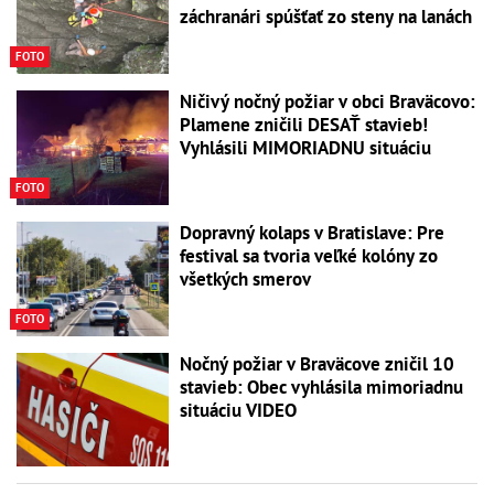
záchranári spúšťať zo steny na lanách
FOTO
Ničivý nočný požiar v obci Braväcovo:
Plamene zničili DESAŤ stavieb!
Vyhlásili MIMORIADNU situáciu
FOTO
Dopravný kolaps v Bratislave: Pre
festival sa tvoria veľké kolóny zo
všetkých smerov
FOTO
Nočný požiar v Braväcove zničil 10
stavieb: Obec vyhlásila mimoriadnu
situáciu VIDEO