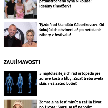
pätnásťročného syna Nikolasa:
Ideálny tínedžer?!
Týždeň od škandálu Gáboríkovcov: Od
šokujúcich obvinení až po nečakané
zábery z festivalu!
ZAUJÍMAVOSTI
5 najdôležitejších rád ortopéda pre
zdravé kosti a kĺby: Začať treba oveľa
skôr, než začnú bolieť
Zomrela na šesť minút a zažila život
po živote: Smrti sa už nebojím,