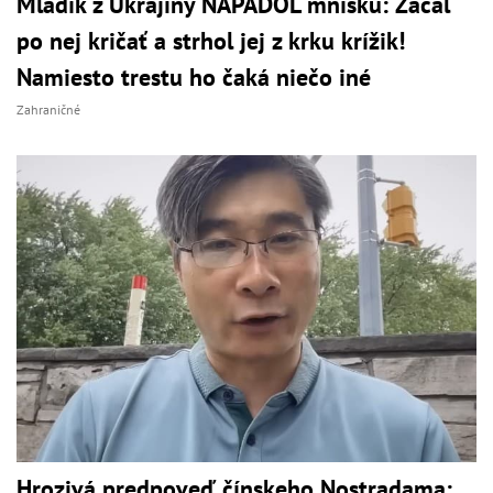
Mladík z Ukrajiny NAPADOL mníšku: Začal
po nej kričať a strhol jej z krku krížik!
Namiesto trestu ho čaká niečo iné
Zahraničné
Hrozivá predpoveď čínskeho Nostradama: