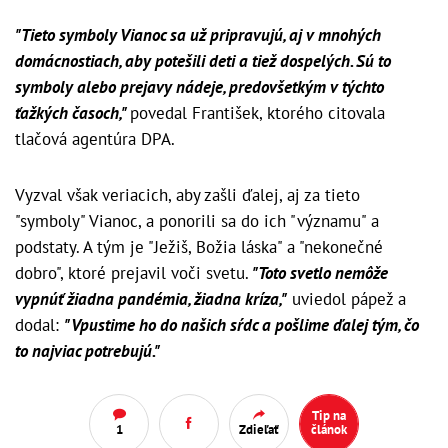
"Tieto symboly Vianoc sa už pripravujú, aj v mnohých
domácnostiach, aby potešili deti a tiež dospelých. Sú to
symboly alebo prejavy nádeje, predovšetkým v týchto
ťažkých časoch,"
povedal František, ktorého citovala
tlačová agentúra DPA.
Vyzval však veriacich, aby zašli ďalej, aj za tieto
"symboly" Vianoc, a ponorili sa do ich "významu" a
podstaty. A tým je "Ježiš, Božia láska" a "nekonečné
dobro", ktoré prejavil voči svetu.
"Toto svetlo nemôže
vypnúť žiadna pandémia, žiadna kríza,"
uviedol pápež a
dodal:
"Vpustime ho do našich sŕdc a pošlime ďalej tým, čo
to najviac potrebujú."
Tip na
1
Zdieľať
článok