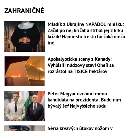
ZAHRANIČNÉ
Mladík z Ukrajiny NAPADOL mníšku:
Začal po nej kričať a strhol jej z krku
krížik! Namiesto trestu ho čaká niečo
iné
Apokalyptické scény z Kanady:
Vyhlásili núdzový stav! Oheň sa
rozrástol na TISÍCE hektárov
Péter Magyar oznámil meno
kandidáta na prezidenta: Bude ním
bývalý šéf Najvyššieho súdu
Séria krvavých útokov nožom v