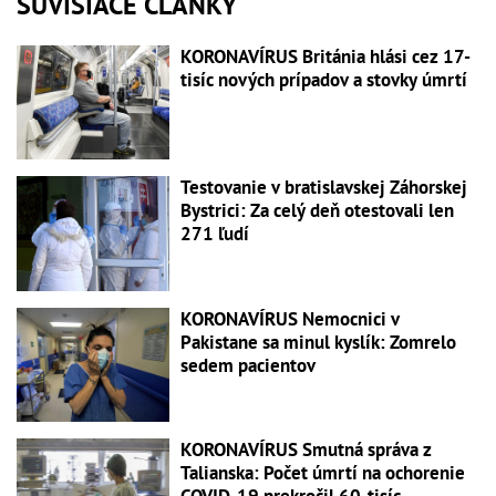
SÚVISIACE ČLÁNKY
KORONAVÍRUS Británia hlási cez 17-
tisíc nových prípadov a stovky úmrtí
Testovanie v bratislavskej Záhorskej
Bystrici: Za celý deň otestovali len
271 ľudí
KORONAVÍRUS Nemocnici v
Pakistane sa minul kyslík: Zomrelo
sedem pacientov
KORONAVÍRUS Smutná správa z
Talianska: Počet úmrtí na ochorenie