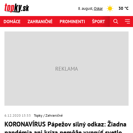
30 °C
8. august
,
Oskar
DOMÁCE
ZAHRANIČNÉ
PROMINENTI
ŠPORT
ZAUJÍMAV
6.12.2020 15:53
Topky
Zahraničné
KORONAVÍRUS Pápežov silný odkaz: Žiadna
pandémia ani kríza nemôže vypnúť svetlo