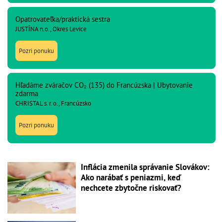
Opatrovateľka/praktická sestra
JUSTÍNA n.o., Okres Levice
Pozri ponuku
Hľadáme zváračov CO₂ (135) do Francúzska | Ubytovanie
zdarma
CHRISTAL s. r. o., Francúzsko
Pozri ponuku
Inflácia zmenila správanie Slovákov:
Ako narábať s peniazmi, keď
nechcete zbytočne riskovať?