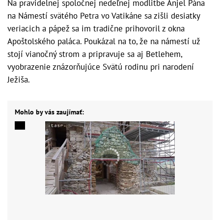
Na pravidelnej spoločnej nedeľnej modlitbe Anjel Pána
na Námestí svätého Petra vo Vatikáne sa zišli desiatky
veriacich a pápež sa im tradične prihovoril z okna
Apoštolského paláca. Poukázal na to, že na námestí už
stojí vianočný strom a pripravuje sa aj Betlehem,
vyobrazenie znázorňujúce Svätú rodinu pri narodení
Ježiša.
Mohlo by vás zaujímať: