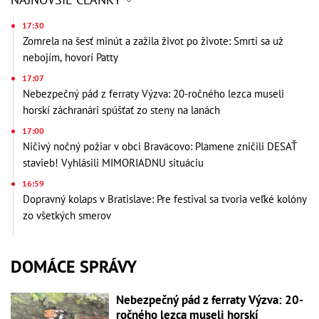
17:30
Zomrela na šesť minút a zažila život po živote: Smrti sa už
nebojím, hovorí Patty
17:07
Nebezpečný pád z ferraty Výzva: 20-ročného lezca museli
horskí záchranári spúšťať zo steny na lanách
17:00
Ničivý nočný požiar v obci Braväcovo: Plamene zničili DESAŤ
stavieb! Vyhlásili MIMORIADNU situáciu
16:59
Dopravný kolaps v Bratislave: Pre festival sa tvoria veľké kolóny
zo všetkých smerov
DOMÁCE SPRÁVY
Nebezpečný pád z ferraty Výzva: 20-
ročného lezca museli horskí