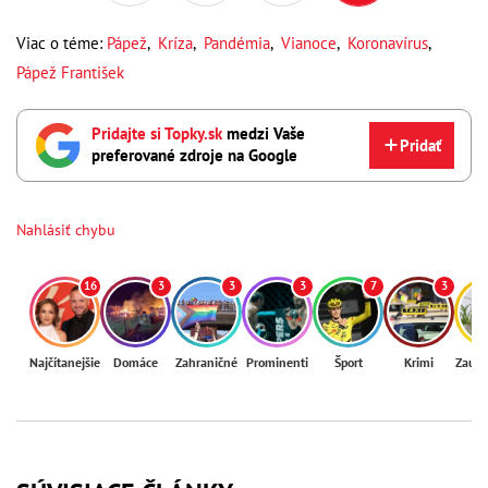
Viac o téme:
Pápež
,
Kríza
,
Pandémia
,
Vianoce
,
Koronavírus
,
Pápež František
Pridajte si Topky.sk
medzi Vaše
Pridať
preferované zdroje na Google
Nahlásiť chybu
16
3
3
3
7
3
Najčítanejšie
Domáce
Zahraničné
Prominenti
Šport
Krimi
Zaují