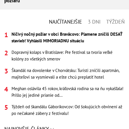
požiaru
NAJČÍTANEJŠIE
3 DNI
TÝŽDEŇ
Ničivý nočný požiar v obci Braväcovo: Plamene zničili DESAŤ
stavieb! Vyhlásili MIMORIADNU situáciu
Dopravný kolaps v Bratislave: Pre festival sa tvoria veľké
kolóny zo všetkých smerov
Škandál na dovolenke v Chorvátsku: Turisti zničili apartmán,
majiteľovi sa vysmievali a ešte chcú preplatiť hotel
Meghan oslávila 45 rokov, kráľovská rodina sa na ňu vykašľala!
Prišlo jej jediné prianie od...
Týždeň od škandálu Gáboríkovcov: Od šokujúcich obvinení až
po nečakané zábery z festivalu!
NAJNOVŠIE ČLÁNKY