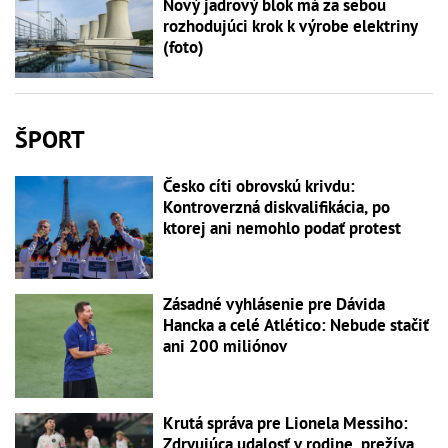
Nový jadrový blok má za sebou
rozhodujúci krok k výrobe elektriny
(foto)
ŠPORT
Česko cíti obrovskú krivdu:
Kontroverzná diskvalifikácia, po
ktorej ani nemohlo podať protest
Zásadné vyhlásenie pre Dávida
Hancka a celé Atlético: Nebude stačiť
ani 200 miliónov
Krutá správa pre Lionela Messiho:
Zdrvujúca udalosť v rodine, prežíva