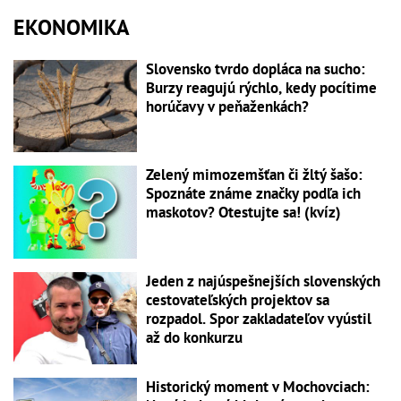
EKONOMIKA
Slovensko tvrdo dopláca na sucho:
Burzy reagujú rýchlo, kedy pocítime
horúčavy v peňaženkách?
Zelený mimozemšťan či žltý šašo:
Spoznáte známe značky podľa ich
maskotov? Otestujte sa! (kvíz)
Jeden z najúspešnejších slovenských
cestovateľských projektov sa
rozpadol. Spor zakladateľov vyústil
až do konkurzu
Historický moment v Mochovciach: