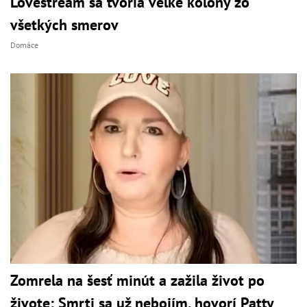
Lovestream sa tvoria veľké kolóny zo
všetkých smerov
Domáce
Zomrela na šesť minút a zažila život po
živote: Smrti sa už nebojím, hovorí Patty