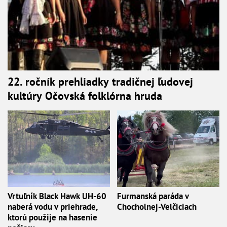
22. ročník prehliadky tradičnej ľudovej
kultúry Očovská folklórna hruda
Vrtuľník Black Hawk UH-60
Furmanská paráda v
naberá vodu v priehrade,
Chocholnej-Velčiciach
ktorú použije na hasenie