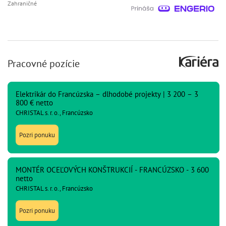
Zahraničné
Pracovné pozície
Elektrikár do Francúzska – dlhodobé projekty | 3 200 – 3
800 € netto
CHRISTAL s. r. o., Francúzsko
Pozri ponuku
MONTÉR OCEĽOVÝCH KONŠTRUKCIÍ - FRANCÚZSKO - 3 600
netto
CHRISTAL s. r. o., Francúzsko
Pozri ponuku