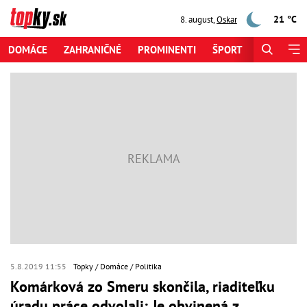
21 °C
8. august
,
Oskar
DOMÁCE
ZAHRANIČNÉ
PROMINENTI
ŠPORT
ZAUJÍMAV
5.8.2019 11:55
Topky
Domáce
Politika
Komárková zo Smeru skončila, riaditeľku
úradu práce odvolali: Je obvinená z