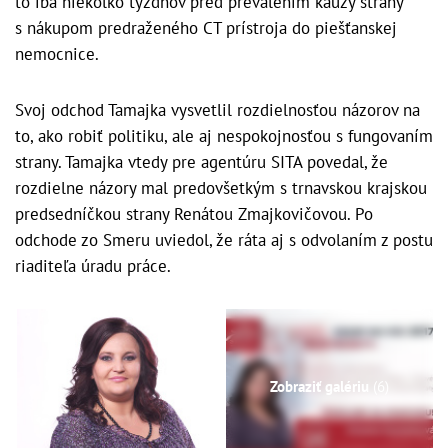
to iba niekoľko týždňov pred prevalením kauzy strany
s nákupom predraženého CT prístroja do piešťanskej
nemocnice.
Svoj odchod Tamajka vysvetlil rozdielnosťou názorov na
to, ako robiť politiku, ale aj nespokojnosťou s fungovaním
strany. Tamajka vtedy pre agentúru SITA povedal, že
rozdielne názory mal predovšetkým s trnavskou krajskou
predsedníčkou strany Renátou Zmajkovičovou. Po
odchode zo Smeru uviedol, že ráta aj s odvolaním z postu
riaditeľa úradu práce.
Zobraziť galériu
(6)