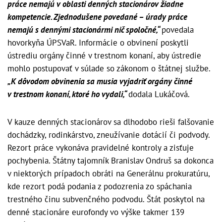
práce nemajú v oblasti denných stacionárov žiadne
kompetencie. Zjednodušene povedané – úrady práce
nemajú s dennými stacionármi nič spoločné,“
povedala
hovorkyňa ÚPSVaR. Informácie o obvinení poskytli
ústrediu orgány činné v trestnom konaní, aby ústredie
mohlo postupovať v súlade so zákonom o štátnej službe.
„K dôvodom obvinenia sa musia vyjadriť orgány činné
v trestnom konaní, ktoré ho vydali,“
dodala Lukáčová.
V kauze denných stacionárov sa dlhodobo rieši falšovanie
dochádzky, rodinkárstvo, zneužívanie dotácií či podvody.
Rezort práce vykonáva pravidelné kontroly a zisťuje
pochybenia. Štátny tajomník Branislav Ondruš sa dokonca
v niektorých prípadoch obráti na Generálnu prokuratúru,
kde rezort podá podania z podozrenia zo spáchania
trestného činu subvenčného podvodu. Štát poskytol na
denné stacionáre eurofondy vo výške takmer 139