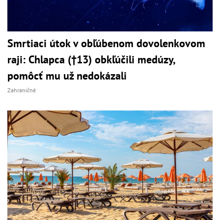
Smrtiaci útok v obľúbenom dovolenkovom
raji: Chlapca (†13) obkľúčili medúzy,
pomôcť mu už nedokázali
Zahraničné