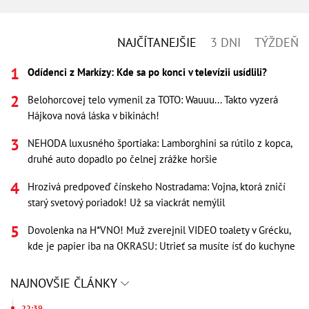
NAJČÍTANEJŠIE
3 DNI
TÝŽDEŇ
Odídenci z Markízy: Kde sa po konci v televízii usídlili?
Belohorcovej telo vymenil za TOTO: Wauuu... Takto vyzerá
Hájkova nová láska v bikinách!
NEHODA luxusného športiaka: Lamborghini sa rútilo z kopca,
druhé auto dopadlo po čelnej zrážke horšie
Hrozivá predpoveď čínskeho Nostradama: Vojna, ktorá zničí
starý svetový poriadok! Už sa viackrát nemýlil
Dovolenka na H*VNO! Muž zverejnil VIDEO toalety v Grécku,
kde je papier iba na OKRASU: Utrieť sa musíte ísť do kuchyne
NAJNOVŠIE ČLÁNKY
22:39