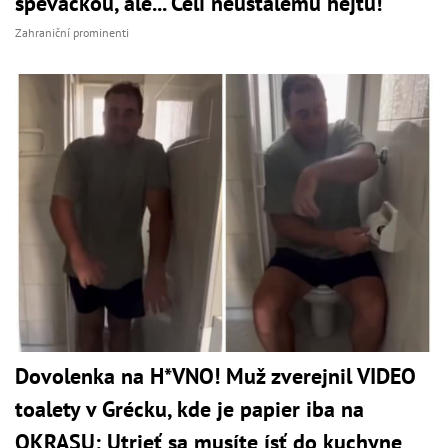
speváčkou, ale... Čelí neustálemu hejtu!
Zahraniční prominenti
Dovolenka na H*VNO! Muž zverejnil VIDEO
toalety v Grécku, kde je papier iba na
OKRASU: Utrieť sa musíte ísť do kuchyne