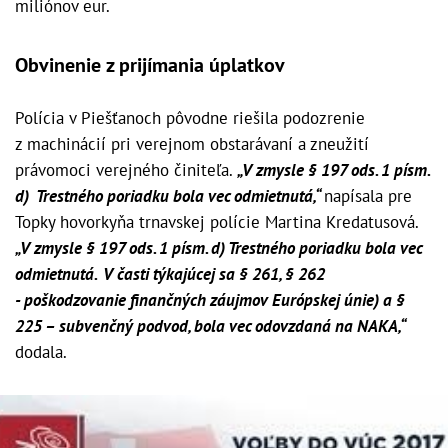
miliónov eur.
Obvinenie z prijímania úplatkov
Polícia v Piešťanoch pôvodne riešila podozrenie
z machinácií pri verejnom obstarávaní a zneužití
právomoci verejného činiteľa.
„V zmysle § 197 ods. 1 písm.
d) Trestného poriadku bola vec odmietnutá,“
napísala pre
Topky hovorkyňa trnavskej polície Martina Kredatusová.
„V zmysle § 197 ods. 1 písm. d) Trestného poriadku bola vec
odmietnutá. V časti týkajúcej sa § 261, § 262
- poškodzovanie finančných záujmov Európskej únie) a §
225 – subvenčný podvod, bola vec odovzdaná na NAKA,“
dodala.