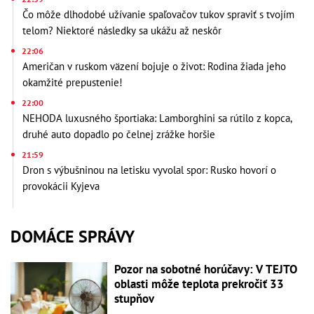
Čo môže dlhodobé užívanie spaľovačov tukov spraviť s tvojím
telom? Niektoré následky sa ukážu až neskôr
22:06
Američan v ruskom väzení bojuje o život: Rodina žiada jeho
okamžité prepustenie!
22:00
NEHODA luxusného športiaka: Lamborghini sa rútilo z kopca,
druhé auto dopadlo po čelnej zrážke horšie
21:59
Dron s výbušninou na letisku vyvolal spor: Rusko hovorí o
provokácii Kyjeva
DOMÁCE SPRÁVY
Pozor na sobotné horúčavy: V TEJTO
oblasti môže teplota prekročiť 33
stupňov