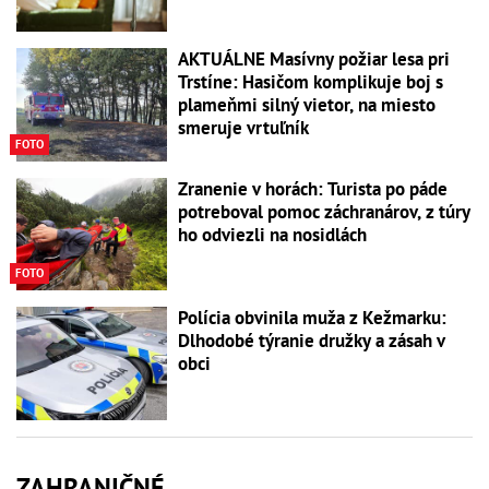
AKTUÁLNE Masívny požiar lesa pri
Trstíne: Hasičom komplikuje boj s
plameňmi silný vietor, na miesto
smeruje vrtuľník
FOTO
Zranenie v horách: Turista po páde
potreboval pomoc záchranárov, z túry
ho odviezli na nosidlách
FOTO
Polícia obvinila muža z Kežmarku:
Dlhodobé týranie družky a zásah v
obci
ZAHRANIČNÉ