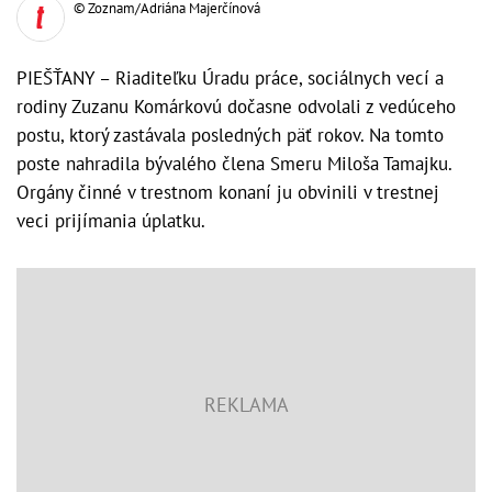
© Zoznam/Adriána Majerčínová
PIEŠŤANY – Riaditeľku Úradu práce, sociálnych vecí a
rodiny Zuzanu Komárkovú dočasne odvolali z vedúceho
postu, ktorý zastávala posledných päť rokov. Na tomto
poste nahradila bývalého člena Smeru Miloša Tamajku.
Orgány činné v trestnom konaní ju obvinili v trestnej
veci prijímania úplatku.