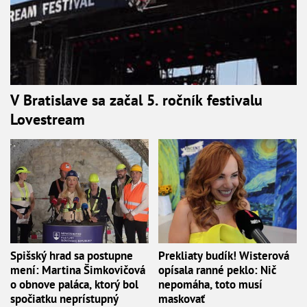
V Bratislave sa začal 5. ročník festivalu
Lovestream
Spišský hrad sa postupne
Prekliaty budík! Wisterová
mení: Martina Šimkovičová
opísala ranné peklo: Nič
o obnove paláca, ktorý bol
nepomáha, toto musí
spočiatku neprístupný
maskovať