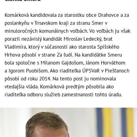
Komárková kandidovala za starostku obce Drahovce a za
poslankyňu v Trnavskom kraji za stranu Smer v
minuloročných komunálnych voľbách. Vo voľbách ju však
porazil nezávislý kandidát Miroslav Ledecký, brat
Vladimíra, ktorý v súčasnosti ako starosta Spišského
Hrhova pôsobí v strane Za ľudí. Na kandidátke Smeru
bola spoločne s Milanom Gajdošom, Jánom Horváthom
a Igorom Puobišom. Ako riaditeľka ÚPSVaR v Piešťanoch
pôsobí od roku 2014. Na tento post ju nominovala
vtedajšia vláda. Komárková predtým pôsobila ako
riaditeľka odboru služieb zamestnanosti tohto úradu.