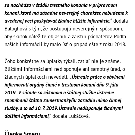
sa nachádza v štádiu trestného konania v prípravnom
konaní, ktoré má zásadne neverejný charakter, nebudeme k
uvedenej veci poskytovať žiadne bližšie informácie,“
dodala
Baloghová s tým, že postupujú neverejným spôsobom,
aby skutok náležite objasnili a zaistili páchateľov. Podľa
našich informácií by malo ísť o prípad ešte z roku 2018.
Čoho konkrétne sa úplatky týkali, zatiaľ nie je známe.
Bližšími informáciami nedisponuje ani samotný úrad, o
žiadnych úplatkoch nevedeli.
„Ústredie práce o obvinení
informovali orgány činné v trestnom konaní dňa 9. júla
2019. V súlade so zákonom o štátnej službe ústredie
spomínanú štátnu zamestnankyňu zaradilo mimo činnej
služby, a to od 10. 7. 2019. Ústredie nedisponuje žiadnymi
ďalšími informáciami,“
dodala Lukáčová.
Členka Smeru