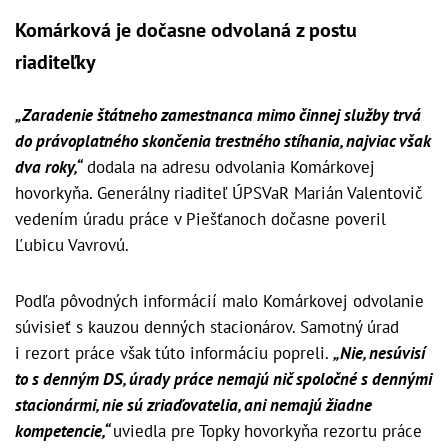
Komárková je dočasne odvolaná z postu
riaditeľky
„Zaradenie štátneho zamestnanca mimo činnej služby trvá
do právoplatného skončenia trestného stíhania, najviac však
dva roky,“
dodala na adresu odvolania Komárkovej
hovorkyňa. Generálny riaditeľ ÚPSVaR Marián Valentovič
vedením úradu práce v Piešťanoch dočasne poveril
Ľubicu Vavrovú.
Podľa pôvodných informácií malo Komárkovej odvolanie
súvisieť s kauzou denných stacionárov. Samotný úrad
i rezort práce však túto informáciu popreli.
„Nie, nesúvisí
to s denným DS, úrady práce nemajú nič spoločné s dennými
stacionármi, nie sú zriaďovatelia, ani nemajú žiadne
kompetencie,“
uviedla pre Topky hovorkyňa rezortu práce