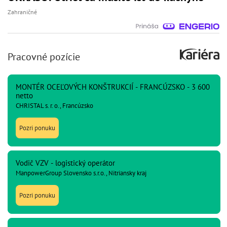
Zahraničné
Pracovné pozície
MONTÉR OCEĽOVÝCH KONŠTRUKCIÍ - FRANCÚZSKO - 3 600
netto
CHRISTAL s. r. o., Francúzsko
Pozri ponuku
Vodič VZV - logistický operátor
ManpowerGroup Slovensko s.r.o., Nitriansky kraj
Pozri ponuku