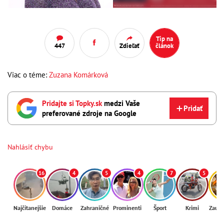
Tip na
447
Zdieľať
článok
Viac o téme:
Zuzana Komárková
Pridajte si Topky.sk
medzi Vaše
Pridať
preferované zdroje na Google
Nahlásiť chybu
16
4
5
4
7
5
Najčítanejšie
Domáce
Zahraničné
Prominenti
Šport
Krimi
Zaují