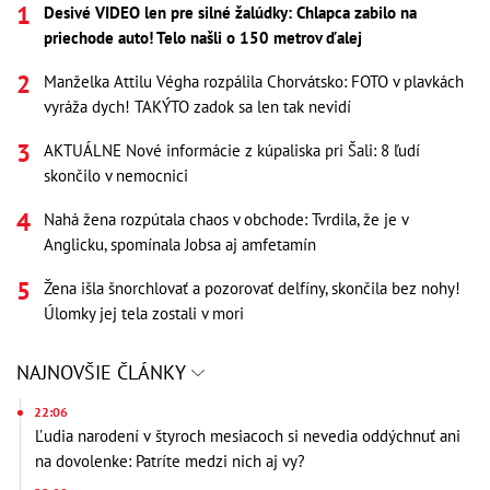
Desivé VIDEO len pre silné žalúdky: Chlapca zabilo na
priechode auto! Telo našli o 150 metrov ďalej
Manželka Attilu Végha rozpálila Chorvátsko: FOTO v plavkách
vyráža dych! TAKÝTO zadok sa len tak nevidí
AKTUÁLNE Nové informácie z kúpaliska pri Šali: 8 ľudí
skončilo v nemocnici
Nahá žena rozpútala chaos v obchode: Tvrdila, že je v
Anglicku, spomínala Jobsa aj amfetamín
Žena išla šnorchlovať a pozorovať delfíny, skončila bez nohy!
Úlomky jej tela zostali v mori
NAJNOVŠIE ČLÁNKY
22:06
Ľudia narodení v štyroch mesiacoch si nevedia oddýchnuť ani
na dovolenke: Patríte medzi nich aj vy?