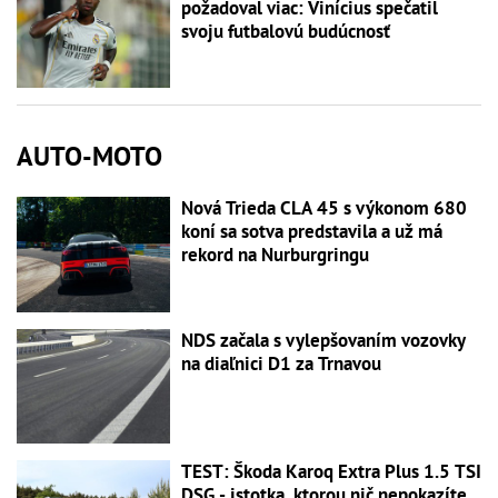
požadoval viac: Vinícius spečatil
svoju futbalovú budúcnosť
AUTO-MOTO
Nová Trieda CLA 45 s výkonom 680
koní sa sotva predstavila a už má
rekord na Nurburgringu
NDS začala s vylepšovaním vozovky
na diaľnici D1 za Trnavou
TEST: Škoda Karoq Extra Plus 1.5 TSI
DSG - istotka, ktorou nič nepokazíte