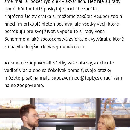
sme mali aj počet rybičiek v akváriách. Tiež nie sú rady
samé, húf im totiž poskytuje pocit bezpečia…
Najrôznejšie zvieratká si môžeme zakúpiť v Super zoo a
hneď im prikúpiť nielen potravu, ale všetky veci, ktoré
potrebujú pre svoj život. Vypočujte si rady Roba
Schemmera, aké spoločenstvá zvieratiek vytvárať a ktoré
sú najvhodnejšie do vašej domácnosti.
Ak sme nezodpovedali všetky vaše otázky, ak chcete
vedieť viac alebo sa čokoľvek poradiť, svoje otázky
môžete písať na mail: supezverinec@topky.sk, radi vám
na ne zodpovieme.