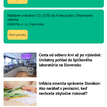
Hľadáme zváračov CO₂ (135) do Francúzska | Ubytovanie
zdarma
CHRISTAL s. r. o., Francúzsko
Pozri ponuku
Cesta od odberu krvi až po výsledok:
Unikátny pohľad do špičkového
laboratória na Slovensku
Inflácia zmenila správanie Slovákov:
Ako narábať s peniazmi, keď
nechcete zbytočne riskovať?