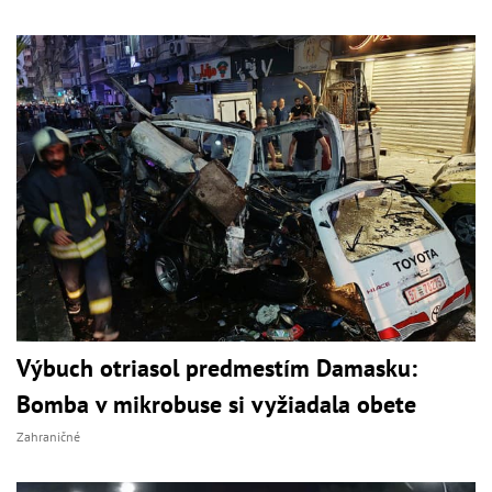
Výbuch otriasol predmestím Damasku:
Bomba v mikrobuse si vyžiadala obete
Zahraničné