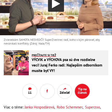
Zvieratkám SAMOTA NESVEDČÍ! SuperZverinec radí, koho s kým párovať, aby
nevznikali konflikty (Zdroj: NaJa/TH)
PREČÍTAJTE SI TIEŽ
VÝCVIK a VÝCHOVA psa sú dve rozdielne
veci! Juraj Ferko radí: Najlepším odborníkom
musíte byť VY!
Tip na
11
Zdieľať
článok
Viac o téme:
Janka Hospodárová
,
Robo Schemmer
,
Superzoo
,