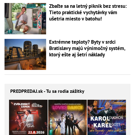
Zbaľte sa na letný piknik bez stresu:
Tieto praktické vychytávky vám
ušetria miesto v batohu!
Extrémne teploty? Byty v srdci
Bratislavy majú výnimočný systém,
ktorý ešte aj šetrí náklady
PREDPREDAJ
.sk - Tu sa rodia zážitky