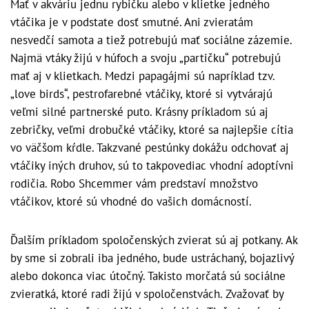
Mať v akváriu jednu rybičku alebo v klietke jedného
vtáčika je v podstate dosť smutné. Ani zvieratám
nesvedčí samota a tiež potrebujú mať sociálne zázemie.
Najmä vtáky žijú v húfoch a svoju „partičku“ potrebujú
mať aj v klietkach. Medzi papagájmi sú napríklad tzv.
„love birds“, pestrofarebné vtáčiky, ktoré si vytvárajú
veľmi silné partnerské puto. Krásny príkladom sú aj
zebričky, veľmi drobučké vtáčiky, ktoré sa najlepšie cítia
vo väčšom kŕdle. Takzvané pestúnky dokážu odchovať aj
vtáčiky iných druhov, sú to takpovediac vhodní adoptívni
rodičia. Robo Shcemmer vám predstaví množstvo
vtáčikov, ktoré sú vhodné do vašich domácností.
Ďalším príkladom spoločenských zvierat sú aj potkany. Ak
by sme si zobrali iba jedného, bude ustráchaný, bojazlivý
alebo dokonca viac útočný. Takisto morčatá sú sociálne
zvieratká, ktoré radi žijú v spoločenstvách. Zvažovať by