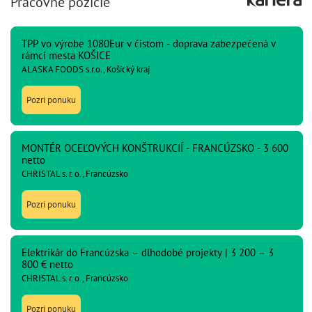
Pracovné pozície
TPP vo výrobe 1080Eur v čistom - doprava zabezpečená v
rámci mesta KOŠICE
ALASKA FOODS s.r.o., Košický kraj
Pozri ponuku
MONTÉR OCEĽOVÝCH KONŠTRUKCIÍ - FRANCÚZSKO - 3 600
netto
CHRISTAL s. r. o., Francúzsko
Pozri ponuku
Elektrikár do Francúzska – dlhodobé projekty | 3 200 – 3
800 € netto
CHRISTAL s. r. o., Francúzsko
Pozri ponuku