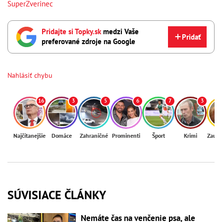
SuperZverinec
Pridajte si Topky.sk
medzi Vaše
Pridať
preferované zdroje na Google
Nahlásiť chybu
16
3
5
6
7
3
Najčítanejšie
Domáce
Zahraničné
Prominenti
Šport
Krimi
Zaují
SÚVISIACE ČLÁNKY
Nemáte čas na venčenie psa, ale