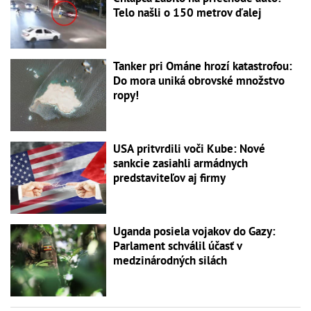
Telo našli o 150 metrov ďalej
Tanker pri Ománe hrozí katastrofou:
Do mora uniká obrovské množstvo
ropy!
USA pritvrdili voči Kube: Nové
sankcie zasiahli armádnych
predstaviteľov aj firmy
Uganda posiela vojakov do Gazy:
Parlament schválil účasť v
medzinárodných silách