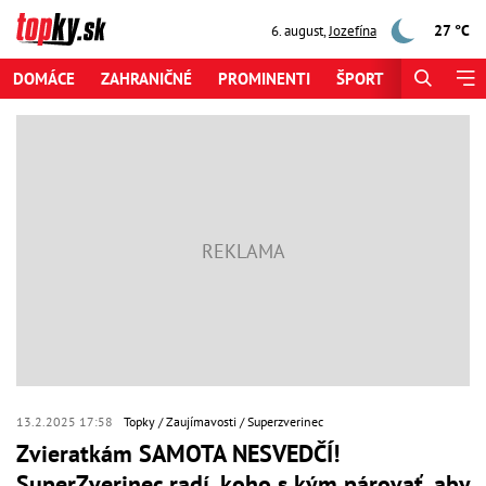
27 °C
6. august
,
Jozefína
DOMÁCE
ZAHRANIČNÉ
PROMINENTI
ŠPORT
ZAUJÍMAV
13.2.2025 17:58
Topky
Zaujímavosti
Superzverinec
Zvieratkám SAMOTA NESVEDČÍ!
SuperZverinec radí, koho s kým párovať, aby