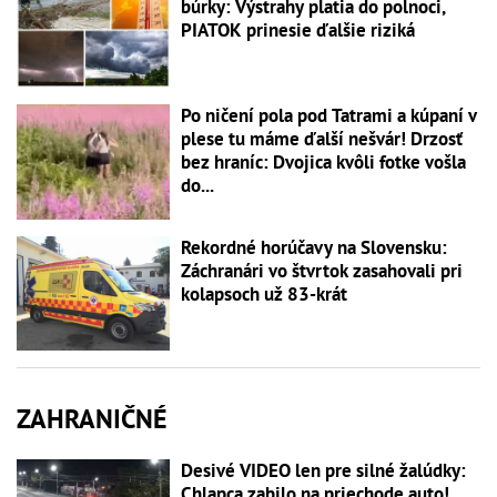
búrky: Výstrahy platia do polnoci,
PIATOK prinesie ďalšie riziká
Po ničení pola pod Tatrami a kúpaní v
plese tu máme ďalší nešvár! Drzosť
bez hraníc: Dvojica kvôli fotke vošla
do...
Rekordné horúčavy na Slovensku:
Záchranári vo štvrtok zasahovali pri
kolapsoch už 83-krát
ZAHRANIČNÉ
Desivé VIDEO len pre silné žalúdky:
Chlapca zabilo na priechode auto!