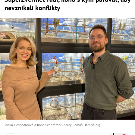
nevznikali konflikty
Janka Hospodárová a Robo Schemmer (Zdroj: Tomáš Hambálek)