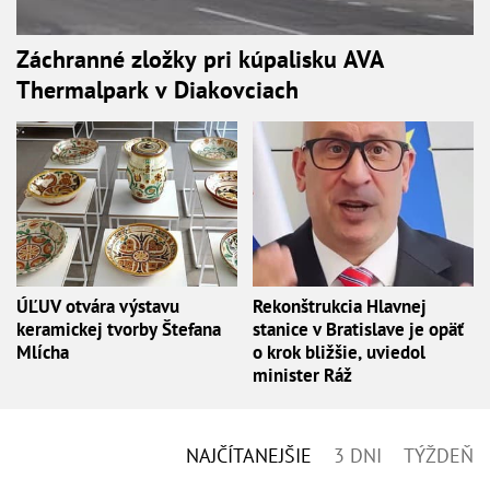
Záchranné zložky pri kúpalisku AVA
Thermalpark v Diakovciach
ÚĽUV otvára výstavu
Rekonštrukcia Hlavnej
keramickej tvorby Štefana
stanice v Bratislave je opäť
Mlícha
o krok bližšie, uviedol
minister Ráž
NAJČÍTANEJŠIE
3 DNI
TÝŽDEŇ