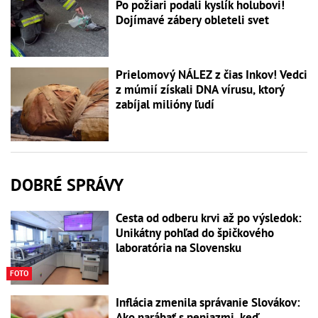
Po požiari podali kyslík holubovi!
Dojímavé zábery obleteli svet
Prielomový NÁLEZ z čias Inkov! Vedci
z múmií získali DNA vírusu, ktorý
zabíjal milióny ľudí
DOBRÉ SPRÁVY
Cesta od odberu krvi až po výsledok:
Unikátny pohľad do špičkového
laboratória na Slovensku
FOTO
Inflácia zmenila správanie Slovákov:
Ako narábať s peniazmi, keď