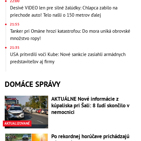
22:00
Desivé VIDEO len pre silné žalúdky: Chlapca zabilo na
priechode auto! Telo našli o 150 metrov ďalej
21:55
Tanker pri Ománe hrozí katastrofou: Do mora uniká obrovské
množstvo ropy!
21:35
USA pritvrdili voči Kube: Nové sankcie zasiahli armádnych
predstaviteľov aj firmy
DOMÁCE SPRÁVY
AKTUÁLNE Nové informácie z
kúpaliska pri Šali: 8 ľudí skončilo v
nemocnici
AKTUALIZOVANÉ
Po rekordnej horúčave prichádzajú