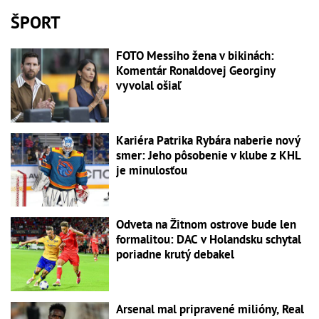
ŠPORT
FOTO Messiho žena v bikinách:
Komentár Ronaldovej Georginy
vyvolal ošiaľ
Kariéra Patrika Rybára naberie nový
smer: Jeho pôsobenie v klube z KHL
je minulosťou
Odveta na Žitnom ostrove bude len
formalitou: DAC v Holandsku schytal
poriadne krutý debakel
Arsenal mal pripravené milióny, Real