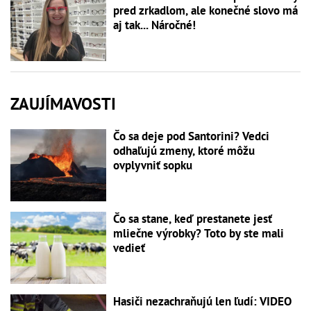
pred zrkadlom, ale konečné slovo má
aj tak... Náročné!
ZAUJÍMAVOSTI
Čo sa deje pod Santorini? Vedci
odhaľujú zmeny, ktoré môžu
ovplyvniť sopku
Čo sa stane, keď prestanete jesť
mliečne výrobky? Toto by ste mali
vedieť
Hasiči nezachraňujú len ľudí: VIDEO