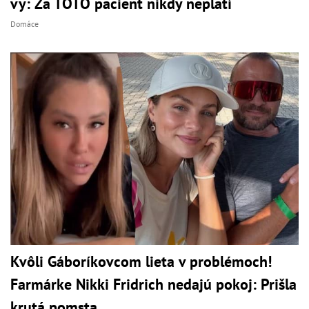
vy: Za TOTO pacient nikdy neplatí
Domáce
Kvôli Gáboríkovcom lieta v problémoch!
Farmárke Nikki Fridrich nedajú pokoj: Prišla
krutá pomsta