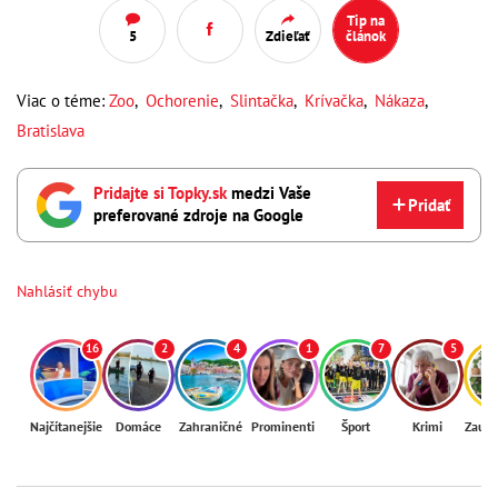
Tip na
5
Zdieľať
článok
Viac o téme:
Zoo
,
Ochorenie
,
Slintačka
,
Krívačka
,
Nákaza
,
Bratislava
Pridajte si Topky.sk
medzi Vaše
Pridať
preferované zdroje na Google
Nahlásiť chybu
16
2
4
1
7
5
Najčítanejšie
Domáce
Zahraničné
Prominenti
Šport
Krimi
Zaují