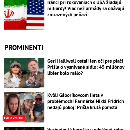
Iránci pri rokovaniach s USA žiadajú
miliardy! Viac než armády sa obávajú
zmrazených peňazí
PROMINENTI
Geri Halliwell ostali len oči pre plač!
Prišla o vysnívané sídlo: 45 miliónov
libier bolo málo?
Kvôli Gáboríkovcom lieta v
problémoch! Farmárke Nikki Fridrich
nedajú pokoj: Prišla krutá pomsta
FOTO VNÚTRI
Vychudnutá herečka v odvážnej róbe: