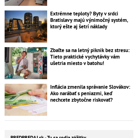
Extrémne teploty? Byty v srdci
Bratislavy majú výnimočný systém,
ktorý ešte aj šetrí náklady
Zbaľte sa na letný piknik bez stresu:
Tieto praktické vychytávky vám
ušetria miesto v batohu!
Inflácia zmenila správanie Slovákov:
Ako narábať s peniazmi, keď
nechcete zbytočne riskovať?
PREDPREDAJ
.sk - Tu sa rodia zážitky