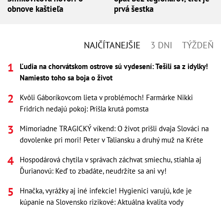
obnove kaštieľa
prvá šestka
NAJČÍTANEJŠIE
3 DNI
TÝŽDEŇ
Ľudia na chorvátskom ostrove sú vydesení: Tešili sa z idylky!
Namiesto toho sa boja o život
Kvôli Gáboríkovcom lieta v problémoch! Farmárke Nikki
Fridrich nedajú pokoj: Prišla krutá pomsta
Mimoriadne TRAGICKÝ víkend: O život prišli dvaja Slováci na
dovolenke pri mori! Peter v Taliansku a druhý muž na Kréte
Hospodárová chytila v správach záchvat smiechu, stiahla aj
Ďurianovú: Keď to zbadáte, neudržíte sa ani vy!
Hnačka, vyrážky aj iné infekcie! Hygienici varujú, kde je
kúpanie na Slovensko rizikové: Aktuálna kvalita vody