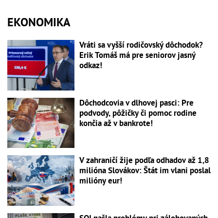
EKONOMIKA
Vráti sa vyšší rodičovský dôchodok?
Erik Tomáš má pre seniorov jasný
odkaz!
Dôchodcovia v dlhovej pasci: Pre
podvody, pôžičky či pomoc rodine
končia až v bankrote!
V zahraničí žije podľa odhadov až 1,8
milióna Slovákov: Štát im vlani poslal
milióny eur!
SOI našla problémy pri zálohovaných