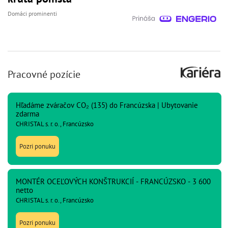
Domáci prominenti
Pracovné pozície
Hľadáme zváračov CO₂ (135) do Francúzska | Ubytovanie
zdarma
CHRISTAL s. r. o., Francúzsko
Pozri ponuku
MONTÉR OCEĽOVÝCH KONŠTRUKCIÍ - FRANCÚZSKO - 3 600
netto
CHRISTAL s. r. o., Francúzsko
Pozri ponuku