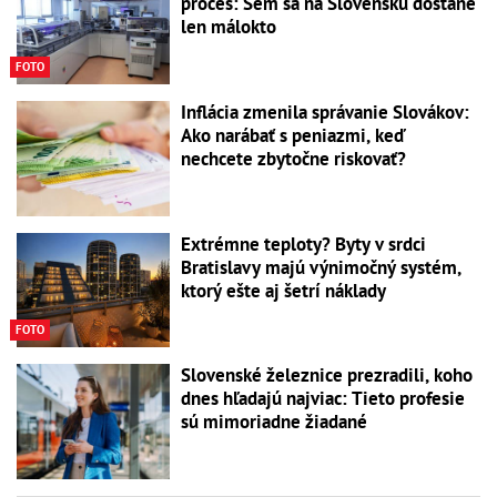
proces: Sem sa na Slovensku dostane
len málokto
FOTO
Inflácia zmenila správanie Slovákov:
Ako narábať s peniazmi, keď
nechcete zbytočne riskovať?
Extrémne teploty? Byty v srdci
Bratislavy majú výnimočný systém,
ktorý ešte aj šetrí náklady
FOTO
Slovenské železnice prezradili, koho
dnes hľadajú najviac: Tieto profesie
sú mimoriadne žiadané