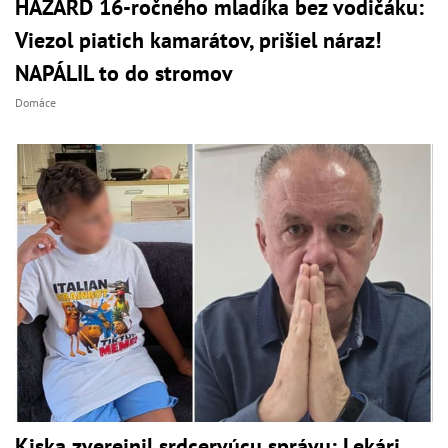
HAZARD 16-ročného mladíka bez vodičáku:
Viezol piatich kamarátov, prišiel náraz!
NAPÁLIL to do stromov
Domáce
Kiska zverejnil srdcervúcu správu: Lekári