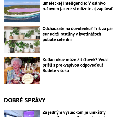
umeleckej inteligencie: V oslnivo
ružovom jazere si môžete aj zaplávať
Odchádzate na dovolenku? Trik za pár
eur udrží rastliny v kvetináčoch
poliate celé dni
Koľko rokov môže žiť človek? Vedci
prišli s prekvapivou odpoveďou!
Budete v šoku
DOBRÉ SPRÁVY
Za jedným výsledkom je unikátny