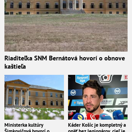
Riaditeľka SNM Bernátová hovorí o obnove
kaštieľa
Ministerka kultúry
Káder Košíc je kompletný a
Šimkovičová hovorí o
opäť bez legionárov, cieľ je