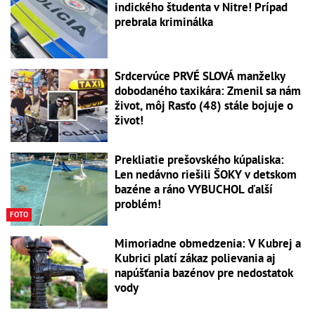
indického študenta v Nitre! Prípad
prebrala kriminálka
Srdcervúce PRVÉ SLOVÁ manželky
dobodaného taxikára: Zmenil sa nám
život, môj Rasťo (48) stále bojuje o
život!
Prekliatie prešovského kúpaliska:
Len nedávno riešili ŠOKY v detskom
bazéne a ráno VYBUCHOL ďalší
problém!
FOTO
Mimoriadne obmedzenia: V Kubrej a
Kubrici platí zákaz polievania aj
napúšťania bazénov pre nedostatok
vody