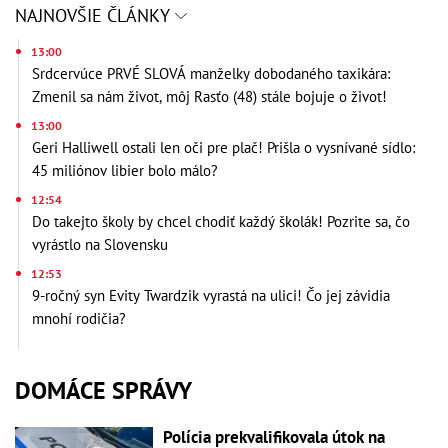
NAJNOVŠIE ČLÁNKY
13:00
Srdcervúce PRVÉ SLOVÁ manželky dobodaného taxikára:
Zmenil sa nám život, môj Rasťo (48) stále bojuje o život!
13:00
Geri Halliwell ostali len oči pre plač! Prišla o vysnívané sídlo:
45 miliónov libier bolo málo?
12:54
Do takejto školy by chcel chodiť každý školák! Pozrite sa, čo
vyrástlo na Slovensku
12:53
9-ročný syn Evity Twardzik vyrastá na ulici! Čo jej závidia
mnohí rodičia?
DOMÁCE SPRÁVY
Polícia prekvalifikovala útok na