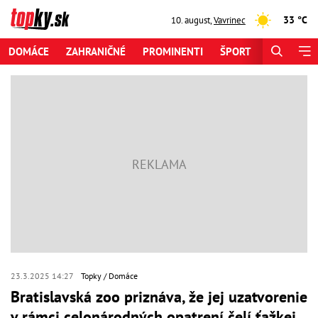
33 °C
10. august
,
Vavrinec
DOMÁCE
ZAHRANIČNÉ
PROMINENTI
ŠPORT
ZAUJÍMAV
23.3.2025 14:27
Topky
Domáce
Bratislavská zoo priznáva, že jej uzatvorenie
v rámci celonárodných opatrení čelí ťažkej