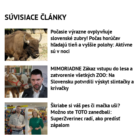
SÚVISIACE ČLÁNKY
Počasie výrazne ovplyvňuje
slovenské zubry! Počas horúčav
hľadajú tieň a vyššie polohy: Aktívne
sú v noci
MIMORIADNE Zákaz vstupu do lesa a
zatvorenie všetkých ZOO: Na
Slovensku potvrdili výskyt slintačky a
krívačky
Škriabe si váš pes či mačka uši?
Možno ste TOTO zanedbali:
SuperZverinec radí, ako predísť
zápalom