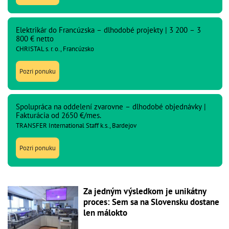
Elektrikár do Francúzska – dlhodobé projekty | 3 200 – 3
800 € netto
CHRISTAL s. r. o., Francúzsko
Pozri ponuku
Spolupráca na oddelení zvarovne – dlhodobé objednávky |
Fakturácia od 2650 €/mes.
TRANSFER International Staff k.s., Bardejov
Pozri ponuku
Za jedným výsledkom je unikátny
proces: Sem sa na Slovensku dostane
len málokto