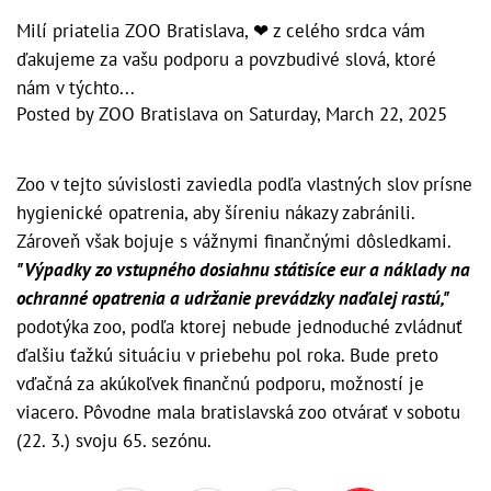
Milí priatelia ZOO Bratislava, ❤ z celého srdca vám
ďakujeme za vašu podporu a povzbudivé slová, ktoré
nám v týchto...
Posted by
ZOO Bratislava
on
Saturday, March 22, 2025
Zoo v tejto súvislosti zaviedla podľa vlastných slov prísne
hygienické opatrenia, aby šíreniu nákazy zabránili.
Zároveň však bojuje s vážnymi finančnými dôsledkami.
"Výpadky zo vstupného dosiahnu státisíce eur a náklady na
ochranné opatrenia a udržanie prevádzky naďalej rastú,"
podotýka zoo, podľa ktorej nebude jednoduché zvládnuť
ďalšiu ťažkú situáciu v priebehu pol roka. Bude preto
vďačná za akúkoľvek finančnú podporu, možností je
viacero. Pôvodne mala bratislavská zoo otvárať v sobotu
(22. 3.) svoju 65. sezónu.