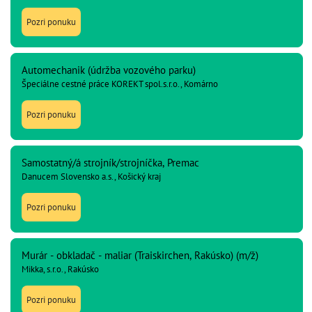
Pozri ponuku
Automechanik (údržba vozového parku)
Špeciálne cestné práce KOREKT spol.s.r.o., Komárno
Pozri ponuku
Samostatný/á strojník/strojníčka, Premac
Danucem Slovensko a.s., Košický kraj
Pozri ponuku
Murár - obkladač - maliar (Traiskirchen, Rakúsko) (m/ž)
Mikka, s.r.o., Rakúsko
Pozri ponuku