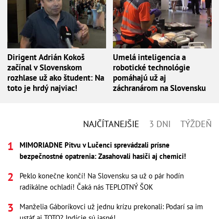
Dirigent Adrián Kokoš
Umelá inteligencia a
začínal v Slovenskom
robotické technológie
rozhlase už ako študent: Na
pomáhajú už aj
toto je hrdý najviac!
záchranárom na Slovensku
NAJČÍTANEJŠIE
3 DNI
TÝŽDEŇ
MIMORIADNE Pitvu v Lučenci sprevádzali prísne
bezpečnostné opatrenia: Zasahovali hasiči aj chemici!
Peklo konečne končí! Na Slovensku sa už o pár hodín
radikálne ochladí! Čaká nás TEPLOTNÝ ŠOK
Manželia Gáboríkovci už jednu krízu prekonali: Podarí sa im
ustáť aj TOTO? Indície sú jasné!