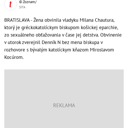
© Zoznam/
SITA
BRATISLAVA - Žena obvinila vladyku Milana Chautura,
ktorý je gréckokatolíckym biskupom košickej eparchie,
zo sexuálneho obťažovania v čase jej detstva. Obvinenie
v utorok zverejnil Denník N bez mena biskupa v
rozhovore s bývalým katolíckym kňazom Miroslavom
Kocúrom.