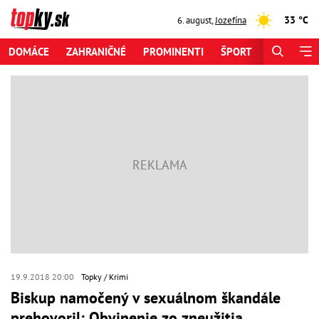
33 °C
6. august
,
Jozefína
DOMÁCE
ZAHRANIČNÉ
PROMINENTI
ŠPORT
ZAUJÍMAV
19.9.2018 20:00
Topky
Krimi
Biskup namočený v sexuálnom škandále
prehovoril: Obvinenie zo zneužitia