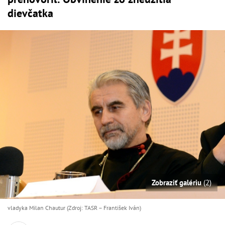
dievčatka
Zobraziť galériu
(2)
vladyka Milan Chautur (Zdroj: TASR – František Iván)