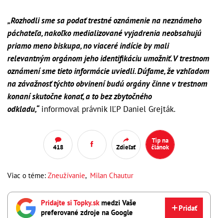
„Rozhodli sme sa podať trestné oznámenie na neznámeho
páchateľa, nakoľko medializované vyjadrenia neobsahujú
priamo meno biskupa, no viaceré indície by mali
relevantným orgánom jeho identifikáciu umožniť. V trestnom
oznámení sme tieto informácie uviedli. Dúfame, že vzhľadom
na závažnosť týchto obvinení budú orgány činne v trestnom
konaní skutočne konať, a to bez zbytočného
odkladu,“
informoval právnik IĽP Daniel Grejták.
Tip na
418
Zdieľať
článok
Viac o téme:
Zneužívanie
,
Milan Chautur
Pridajte si Topky.sk
medzi Vaše
Pridať
preferované zdroje na Google