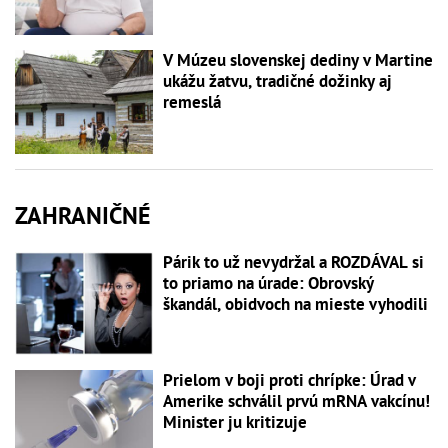
V Múzeu slovenskej dediny v Martine
ukážu žatvu, tradičné dožinky aj
remeslá
ZAHRANIČNÉ
Párik to už nevydržal a ROZDÁVAL si
to priamo na úrade: Obrovský
škandál, obidvoch na mieste vyhodili
Prielom v boji proti chrípke: Úrad v
Amerike schválil prvú mRNA vakcínu!
Minister ju kritizuje