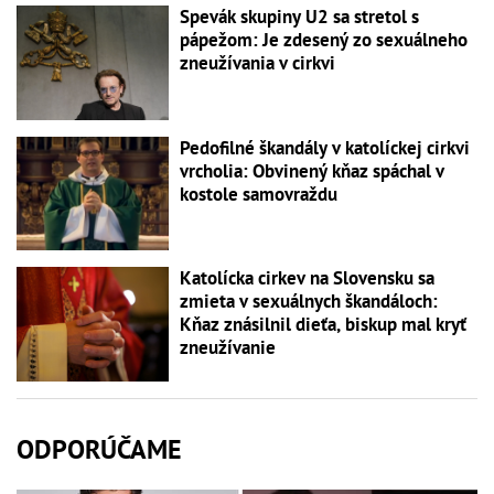
Spevák skupiny U2 sa stretol s
pápežom: Je zdesený zo sexuálneho
zneužívania v cirkvi
Pedofilné škandály v katolíckej cirkvi
vrcholia: Obvinený kňaz spáchal v
kostole samovraždu
Katolícka cirkev na Slovensku sa
zmieta v sexuálnych škandáloch:
Kňaz znásilnil dieťa, biskup mal kryť
zneužívanie
ODPORÚČAME