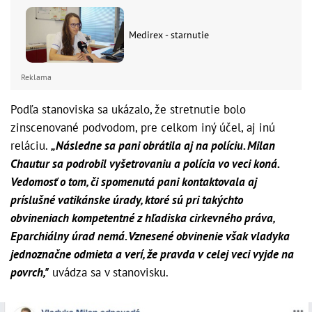
Medirex - starnutie
Reklama
Podľa stanoviska sa ukázalo, že stretnutie bolo
zinscenované podvodom, pre celkom iný účel, aj inú
reláciu.
„Následne sa pani obrátila aj na políciu. Milan
Chautur sa podrobil vyšetrovaniu a polícia vo veci koná.
Vedomosť o tom, či spomenutá pani kontaktovala aj
príslušné vatikánske úrady, ktoré sú pri takýchto
obvineniach kompetentné z hľadiska cirkevného práva,
Eparchiálny úrad nemá. Vznesené obvinenie však vladyka
jednoznačne odmieta a verí, že pravda v celej veci vyjde na
povrch,"
uvádza sa v stanovisku.