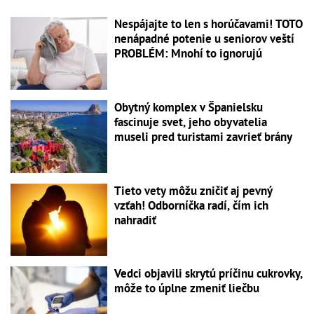
Nespájajte to len s horúčavami! TOTO
nenápadné potenie u seniorov veští
PROBLÉM: Mnohí to ignorujú
Obytný komplex v Španielsku
fascinuje svet, jeho obyvatelia
museli pred turistami zavrieť brány
Tieto vety môžu zničiť aj pevný
vzťah! Odborníčka radí, čím ich
nahradiť
Vedci objavili skrytú príčinu cukrovky,
môže to úplne zmeniť liečbu