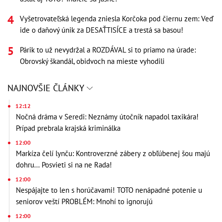
Vyšetrovateľská legenda zniesla Korčoka pod čiernu zem: Veď
ide o daňový únik za DESAŤTISÍCE a trestá sa basou!
Párik to už nevydržal a ROZDÁVAL si to priamo na úrade:
Obrovský škandál, obidvoch na mieste vyhodili
NAJNOVŠIE ČLÁNKY
12:12
Nočná dráma v Seredi: Neznámy útočník napadol taxikára!
Prípad prebrala krajská kriminálka
12:00
Markíza čelí lynču: Kontroverzné zábery z obľúbenej šou majú
dohru... Posvieti si na ne Rada!
12:00
Nespájajte to len s horúčavami! TOTO nenápadné potenie u
seniorov veští PROBLÉM: Mnohí to ignorujú
12:00