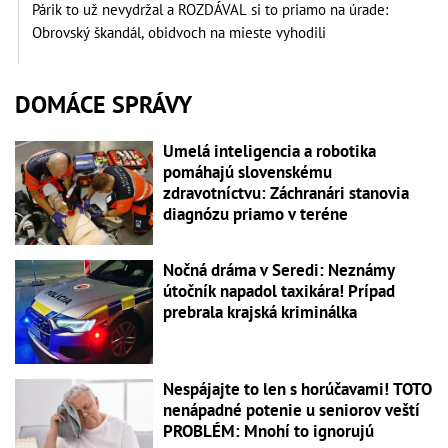
Párik to už nevydržal a ROZDÁVAL si to priamo na úrade:
Obrovský škandál, obidvoch na mieste vyhodili
DOMÁCE SPRÁVY
Umelá inteligencia a robotika
pomáhajú slovenskému
zdravotníctvu: Záchranári stanovia
diagnózu priamo v teréne
Nočná dráma v Seredi: Neznámy
útočník napadol taxikára! Prípad
prebrala krajská kriminálka
Nespájajte to len s horúčavami! TOTO
nenápadné potenie u seniorov veští
PROBLÉM: Mnohí to ignorujú