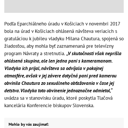
Podľa Eparchiálneho úradu v Košiciach v novembri 2017
bola na úrad v Košiciach ohlásená návšteva veriacich s
gratuláciou k jubileu vladyku Milana Chautura, spojená so
žiadosťou, aby mohla byť zaznamenaná pre televízny
program Návraty a stretnutia.
„V skutočnosti však neprišla
ohlásená skupina, ale len jedna pani s kameramanom.
Vladyka ich prijal, návšteva sa odvíjala v pokojnej
atmosfére, avšak v jej závere dotyčná pani pred kamerou
obvinila Chautura zo sexuálneho obťažovania v čase jej
detstva. Vladyka toto obvinenie jednoznačne odmietol,“
uvádza sa v stanovisku úradu, ktoré poskytla Tlačová
kancelária Konferencie biskupov Slovenska.
Mohlo by vás zaujímať: