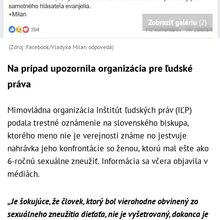
Zobraziť galériu
(2)
(Zdroj: Facebook/Vladyka Milan odpovedá)
Na prípad upozornila organizácia pre ľudské
práva
Mimovládna organizácia Inštitút ľudských práv (IĽP)
podala trestné oznámenie na slovenského biskupa,
ktorého meno nie je verejnosti známe no jestvuje
nahrávka jeho konfrontácie so ženou, ktorú mal ešte ako
6-ročnú sexuálne zneužiť. Informácia sa včera objavila v
médiách.
„Je šokujúce, že človek, ktorý bol vierohodne obvinený zo
sexuálneho zneužitia dieťaťa, nie je vyšetrovaný, dokonca je