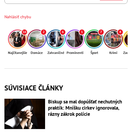
Nahlásiť chybu
16
2
6
1
7
4
Najčítanejšie
Domáce
Zahraničné
Prominenti
Šport
Krimi
Zaují
SÚVISIACE ČLÁNKY
Biskup sa mal dopúšťať nechutných
praktík: Mníšku cirkev ignorovala,
rázny zákrok polície