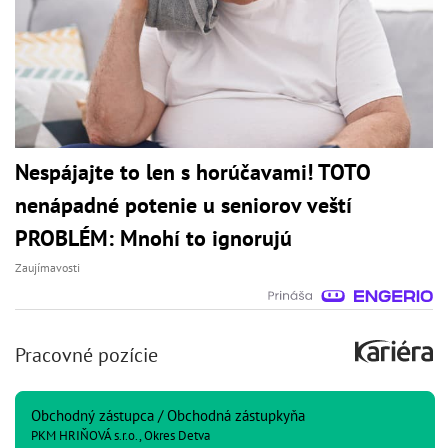
Nespájajte to len s horúčavami! TOTO
nenápadné potenie u seniorov veští
PROBLÉM: Mnohí to ignorujú
Zaujímavosti
Pracovné pozície
Obchodný zástupca / Obchodná zástupkyňa
PKM HRIŇOVÁ s.r.o., Okres Detva