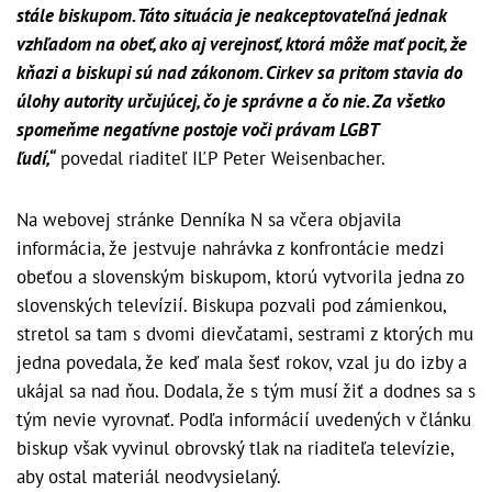
stále biskupom. Táto situácia je neakceptovateľná jednak
vzhľadom na obeť, ako aj verejnosť, ktorá môže mať pocit, že
kňazi a biskupi sú nad zákonom. Cirkev sa pritom stavia do
úlohy autority určujúcej, čo je správne a čo nie. Za všetko
spomeňme negatívne postoje voči právam LGBT
ľudí,“
povedal riaditeľ IĽP Peter Weisenbacher.
Na webovej stránke Denníka N sa včera objavila
informácia, že jestvuje nahrávka z konfrontácie medzi
obeťou a slovenským biskupom, ktorú vytvorila jedna zo
slovenských televízií. Biskupa pozvali pod zámienkou,
stretol sa tam s dvomi dievčatami, sestrami z ktorých mu
jedna povedala, že keď mala šesť rokov, vzal ju do izby a
ukájal sa nad ňou. Dodala, že s tým musí žiť a dodnes sa s
tým nevie vyrovnať. Podľa informácií uvedených v článku
biskup však vyvinul obrovský tlak na riaditeľa televízie,
aby ostal materiál neodvysielaný.