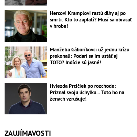
Hercovi Kramplovi rastú dlhy aj po
smrti: Kto to zaplatí? Musí sa obracať
v hrobe!
Manželia Gáboríkovci už jednu krízu
prekonali: Podarí sa im ustáť aj
TOTO? Indície sú jasné!
Hviezda Prcičiek po rozchode:
Priznal svoju úchylku... Toto ho na
ženách vzrušuje!
ZAUJÍMAVOSTI