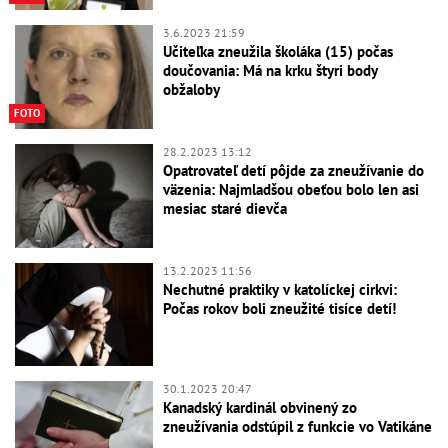
3.6.2023 21:59
Učiteľka zneužila školáka (15) počas
doučovania: Má na krku štyri body
obžaloby
FOTO
28.2.2023 13:12
Opatrovateľ detí pôjde za zneužívanie do
väzenia: Najmladšou obeťou bolo len asi
mesiac staré dievča
13.2.2023 11:56
Nechutné praktiky v katolíckej cirkvi:
Počas rokov boli zneužité tisíce detí!
30.1.2023 20:47
Kanadský kardinál obvinený zo
zneužívania odstúpil z funkcie vo Vatikáne