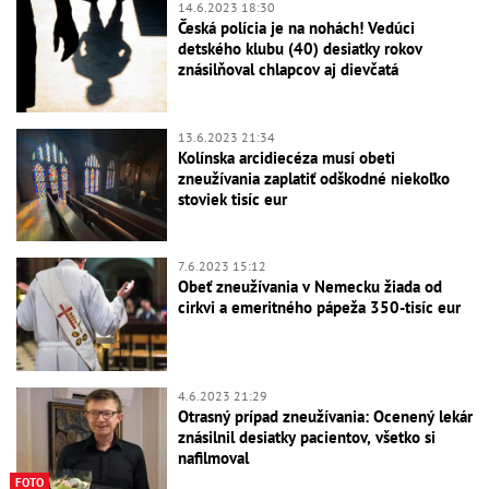
14.6.2023 18:30
Česká polícia je na nohách! Vedúci
detského klubu (40) desiatky rokov
znásilňoval chlapcov aj dievčatá
13.6.2023 21:34
Kolínska arcidiecéza musí obeti
zneužívania zaplatiť odškodné niekoľko
stoviek tisíc eur
7.6.2023 15:12
Obeť zneužívania v Nemecku žiada od
cirkvi a emeritného pápeža 350-tisíc eur
4.6.2023 21:29
Otrasný prípad zneužívania: Ocenený lekár
znásilnil desiatky pacientov, všetko si
nafilmoval
FOTO