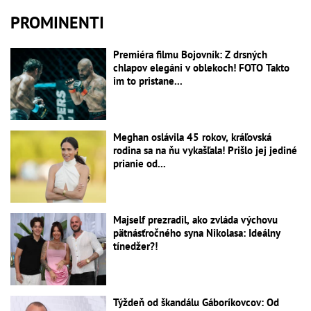
PROMINENTI
Premiéra filmu Bojovník: Z drsných
chlapov elegáni v oblekoch! FOTO Takto
im to pristane...
Meghan oslávila 45 rokov, kráľovská
rodina sa na ňu vykašľala! Prišlo jej jediné
prianie od...
Majself prezradil, ako zvláda výchovu
pätnásťročného syna Nikolasa: Ideálny
tínedžer?!
Týždeň od škandálu Gáboríkovcov: Od