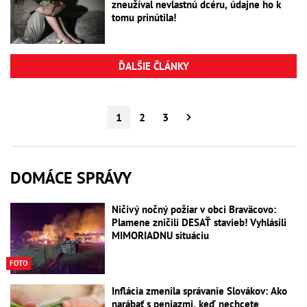
zneužíval nevlastnú dcéru, údajne ho k
tomu prinútila!
ĎALŠIE ČLÁNKY
1
2
3
DOMÁCE SPRÁVY
Ničivý nočný požiar v obci Braväcovo:
Plamene zničili DESAŤ stavieb! Vyhlásili
MIMORIADNU situáciu
FOTO
Inflácia zmenila správanie Slovákov: Ako
narábať s peniazmi, keď nechcete