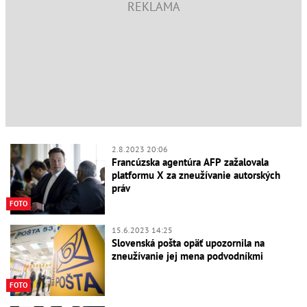
2.8.2023 20:06
Francúzska agentúra AFP zažalovala
platformu X za zneužívanie autorských
práv
FOTO
15.6.2023 14:25
Slovenská pošta opäť upozornila na
zneužívanie jej mena podvodníkmi
FOTO