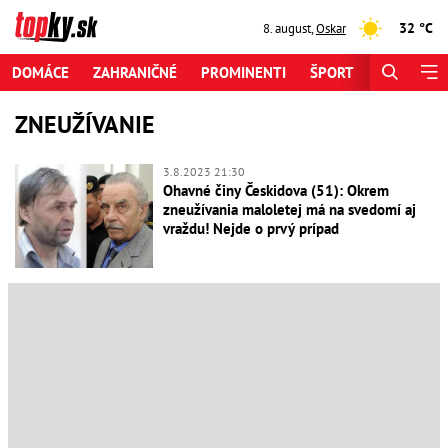
32 °C
8. august
,
Oskar
DOMÁCE
ZAHRANIČNÉ
PROMINENTI
ŠPORT
ZAUJÍMAV
ZNEUŽÍVANIE
3.8.2023 21:30
Ohavné činy Českidova (51): Okrem
zneužívania maloletej má na svedomí aj
vraždu! Nejde o prvý prípad