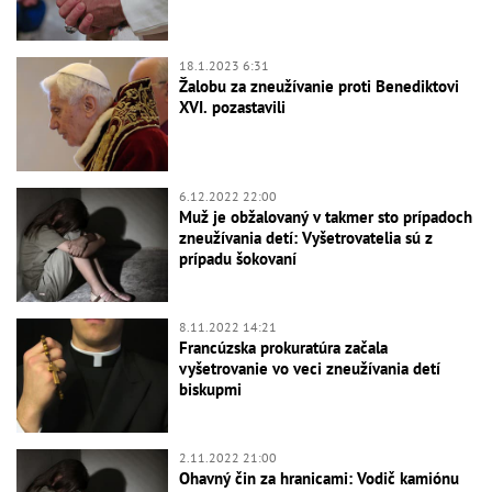
18.1.2023 6:31
Žalobu za zneužívanie proti Benediktovi
XVI. pozastavili
6.12.2022 22:00
Muž je obžalovaný v takmer sto prípadoch
zneužívania detí: Vyšetrovatelia sú z
prípadu šokovaní
8.11.2022 14:21
Francúzska prokuratúra začala
vyšetrovanie vo veci zneužívania detí
biskupmi
2.11.2022 21:00
Ohavný čin za hranicami: Vodič kamiónu