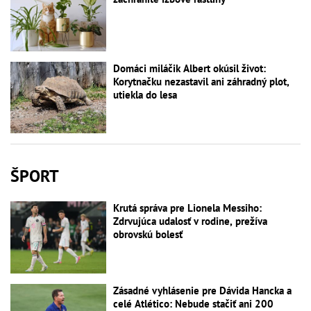
Domáci miláčik Albert okúsil život:
Korytnačku nezastavil ani záhradný plot,
utiekla do lesa
ŠPORT
Krutá správa pre Lionela Messiho:
Zdrvujúca udalosť v rodine, prežíva
obrovskú bolesť
Zásadné vyhlásenie pre Dávida Hancka a
celé Atlético: Nebude stačiť ani 200