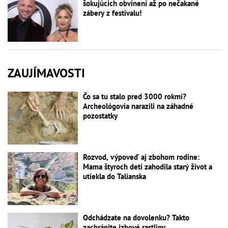
šokujúcich obvinení až po nečakané
zábery z festivalu!
ZAUJÍMAVOSTI
Čo sa tu stalo pred 3000 rokmi?
Archeológovia narazili na záhadné
pozostatky
Rozvod, výpoveď aj zbohom rodine:
Mama štyroch detí zahodila starý život a
utiekla do Talianska
Odchádzate na dovolenku? Takto
zachránite izbové rastliny