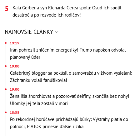
Kaia Gerber a syn Richarda Gerea spolu: Osud ich spojil
desaťročia po rozvode ich rodičov!
NAJNOVŠIE ČLÁNKY
19:19
Irán pohrozil zničením energetiky! Trump napokon odvolal
plánovaný úder
19:00
Celebritný blogger sa pokúsil o samovraždu v živom vysielaní:
Záchranku volali fanúšikovia!
19:00
Žena išla šnorchlovať a pozorovať delfíny, skončila bez nohy!
Úlomky jej tela zostali v mori
18:58
Po rekordnej horúčave prichádzajú búrky: Výstrahy platia do
polnoci, PIATOK prinesie ďalšie riziká