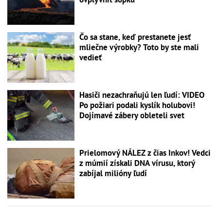
Čo sa stane, keď prestanete jesť
mliečne výrobky? Toto by ste mali
vedieť
Hasiči nezachraňujú len ľudí: VIDEO
Po požiari podali kyslík holubovi!
Dojímavé zábery obleteli svet
Prielomový NÁLEZ z čias Inkov! Vedci
z múmií získali DNA vírusu, ktorý
zabíjal milióny ľudí