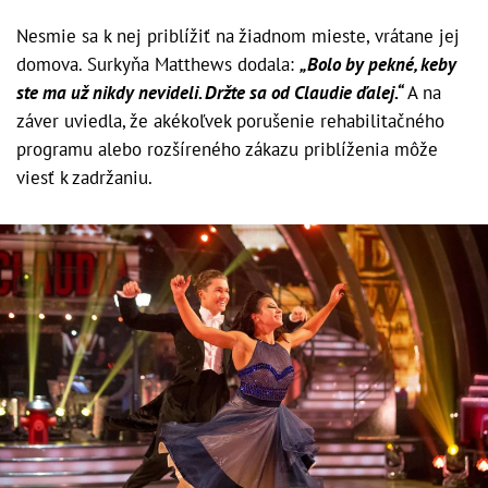
Nesmie sa k nej priblížiť na žiadnom mieste, vrátane jej
domova. Surkyňa Matthews dodala:
„Bolo by pekné, keby
ste ma už nikdy nevideli. Držte sa od Claudie ďalej.“
A na
záver uviedla, že akékoľvek porušenie rehabilitačného
programu alebo rozšíreného zákazu priblíženia môže
viesť k zadržaniu.