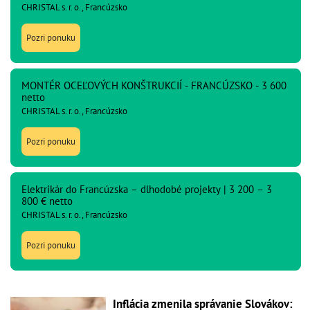
CHRISTAL s. r. o., Francúzsko
Pozri ponuku
MONTÉR OCEĽOVÝCH KONŠTRUKCIÍ - FRANCÚZSKO - 3 600
netto
CHRISTAL s. r. o., Francúzsko
Pozri ponuku
Elektrikár do Francúzska – dlhodobé projekty | 3 200 – 3
800 € netto
CHRISTAL s. r. o., Francúzsko
Pozri ponuku
Inflácia zmenila správanie Slovákov: