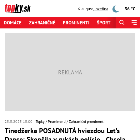
36 °C
6. august
,
Jozefína
DOMÁCE
ZAHRANIČNÉ
PROMINENTI
ŠPORT
ZAUJÍMAV
25.5.2025 15:00
Topky
Prominenti
Zahraniční prominenti
Tínedžerka POSADNUTÁ hviezdou Let's
Dance: Skončila v rukách polície... Chcela