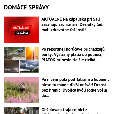
DOMÁCE SPRÁVY
AKTUÁLNE Na kúpalisku pri Šali
zasahujú záchranári: Desiatky ľudí
mali zdravotné ťažkosti!
Po rekordnej horúčave prichádzajú
búrky: Výstrahy platia do polnoci,
PIATOK prinesie ďalšie riziká
Po ničení pola pod Tatrami a kúpaní v
plese tu máme ďalší nešvár! Drzosť
bez hraníc: Dvojica kvôli fotke vošla
do...
Obžalovaní traja colníci z