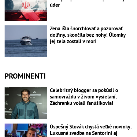
úder
Žena išla šnorchlovať a pozorovať
delfíny, skončila bez nohy! Úlomky
jej tela zostali v mori
PROMINENTI
Celebritný blogger sa pokúsil o
samovraždu v živom vysielaní:
Záchranku volali fanúšikovia!
Úspešný Slovák chystá veľké novinky:
Luxusná svadba na Santorini aj