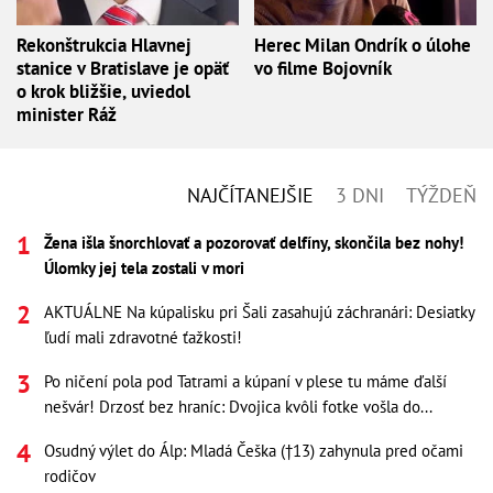
Rekonštrukcia Hlavnej
Herec Milan Ondrík o úlohe
stanice v Bratislave je opäť
vo filme Bojovník
o krok bližšie, uviedol
minister Ráž
NAJČÍTANEJŠIE
3 DNI
TÝŽDEŇ
Žena išla šnorchlovať a pozorovať delfíny, skončila bez nohy!
Úlomky jej tela zostali v mori
AKTUÁLNE Na kúpalisku pri Šali zasahujú záchranári: Desiatky
ľudí mali zdravotné ťažkosti!
Po ničení pola pod Tatrami a kúpaní v plese tu máme ďalší
nešvár! Drzosť bez hraníc: Dvojica kvôli fotke vošla do...
Osudný výlet do Álp: Mladá Češka (†13) zahynula pred očami
rodičov