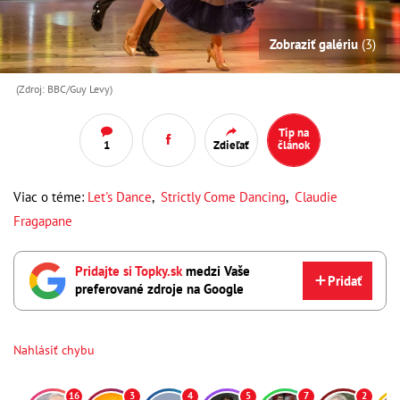
Zobraziť galériu
(3)
(Zdroj: BBC/Guy Levy)
Tip na
1
Zdieľať
článok
Viac o téme:
Let's Dance
,
Strictly Come Dancing
,
Claudie
Fragapane
Pridajte si Topky.sk
medzi Vaše
Pridať
preferované zdroje na Google
Nahlásiť chybu
16
3
4
5
7
2