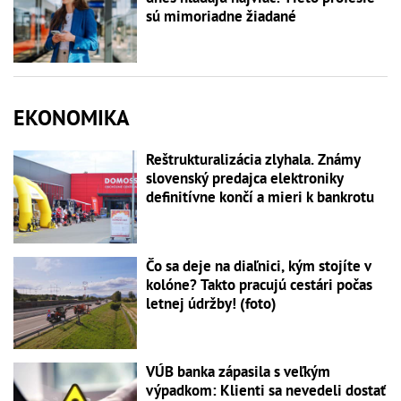
sú mimoriadne žiadané
EKONOMIKA
Reštrukturalizácia zlyhala. Známy
slovenský predajca elektroniky
definitívne končí a mieri k bankrotu
Čo sa deje na diaľnici, kým stojíte v
kolóne? Takto pracujú cestári počas
letnej údržby! (foto)
VÚB banka zápasila s veľkým
výpadkom: Klienti sa nevedeli dostať