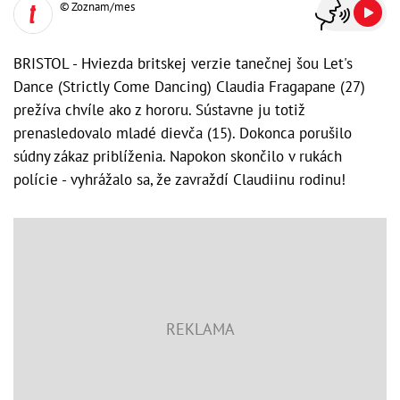
© Zoznam/mes
BRISTOL - Hviezda britskej verzie tanečnej šou Let's
Dance (Strictly Come Dancing) Claudia Fragapane (27)
prežíva chvíle ako z hororu. Sústavne ju totiž
prenasledovalo mladé dievča (15). Dokonca porušilo
súdny zákaz priblíženia. Napokon skončilo v rukách
polície - vyhrážalo sa, že zavraždí Claudiinu rodinu!