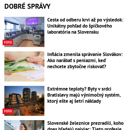
DOBRÉ SPRÁVY
Cesta od odberu krvi až po výsledok:
Unikátny pohľad do špičkového
laboratória na Slovensku
FOTO
Inflácia zmenila správanie Slovákov:
Ako narábať s peniazmi, keď
nechcete zbytočne riskovať?
Extrémne teploty? Byty v srdci
Bratislavy majú výnimočný systém,
ktorý ešte aj šetrí náklady
FOTO
Slovenské železnice prezradili, koho
dnes hľadajú najviac: Tieto profesie