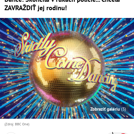
ZAVRAŽDIŤ jej rodinu!
Zobraziť galériu
(3)
(Zdroj: BBC One)