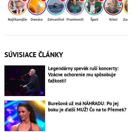
Najčítanejšie
Domáce
Zahraničné
Prominenti
Šport
Krimi
Zaují
SÚVISIACE ČLÁNKY
Legendárny spevák ruší koncerty:
Vzácne ochorenie mu spôsobuje
ťažkosti!
Burešová už má NÁHRADU: Po jej
boku je ďalší MUŽ! Čo na to Přemek?