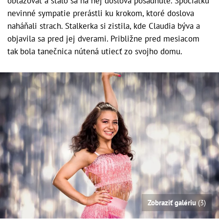
obťažovať a stalo sa na nej doslova posadnuté. Spočiatku
nevinné sympatie prerástli ku krokom, ktoré doslova
naháňali strach. Stalkerka si zistila, kde Claudia býva a
objavila sa pred jej dverami. Približne pred mesiacom
tak bola tanečnica nútená utiecť zo svojho domu.
Zobraziť galériu
(3)