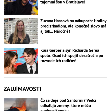
tajomná šou v Bratislave!
Zuzana Haasová na nákupoch: Hodiny
pred zrkadlom, ale konečné slovo má
aj tak... Náročné!
Kaia Gerber a syn Richarda Gerea
spolu: Osud ich spojil desaťročia po
rozvode ich rodičov!
ZAUJÍMAVOSTI
Čo sa deje pod Santorini? Vedci
odhaľujú zmeny, ktoré môžu
ovplyvniť sopku