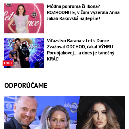
Módna pohroma či ikona?
ROZHODNITE, v čom vyzerala Anna
Jakab Rakovská najlepšie!
Víťazstvo Barana v Let's Dance:
Zvažoval ODCHOD, čakal VÝHRU
Porubjakovej... a dnes je tanečný
KRÁĽ!
FOTO
ODPORÚČAME