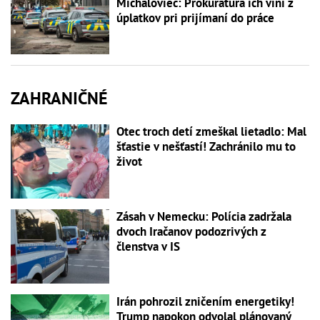
Michaloviec: Prokuratúra ich viní z
úplatkov pri prijímaní do práce
ZAHRANIČNÉ
Otec troch detí zmeškal lietadlo: Mal
šťastie v nešťastí! Zachránilo mu to
život
Zásah v Nemecku: Polícia zadržala
dvoch Iračanov podozrivých z
členstva v IS
Irán pohrozil zničením energetiky!
Trump napokon odvolal plánovaný