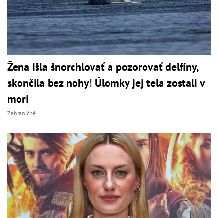
Žena išla šnorchlovať a pozorovať delfíny,
skončila bez nohy! Úlomky jej tela zostali v
mori
Zahraničné