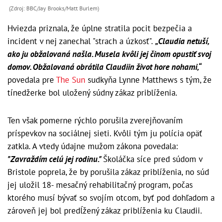
(Zdroj: BBC/Jay Brooks/Matt Burlem)
Hviezda priznala, že úplne stratila pocit bezpečia a
incident v nej zanechal "strach a úzkosť".
„Claudia netuší,
ako ju obžalovaná našla. Musela kvôli jej činom opustiť svoj
domov. Obžalovaná obrátila Claudiin život hore nohami,“
povedala pre
The Sun
sudkyňa Lynne Matthews s tým, že
tínedžerke bol uložený súdny zákaz priblíženia.
Ten však pomerne rýchlo porušila zverejňovaním
príspevkov na sociálnej sieti. Kvôli tým ju polícia opäť
zatkla. A vtedy údajne mužom zákona povedala:
"Zavraždím celú jej rodinu."
Školáčka síce pred súdom v
Bristole poprela, že by porušila zákaz priblíženia, no súd
jej uložil 18- mesačný rehabilitačný program, počas
ktorého musí bývať so svojím otcom, byť pod dohľadom a
zároveň jej bol predĺžený zákaz priblíženia ku Claudii.