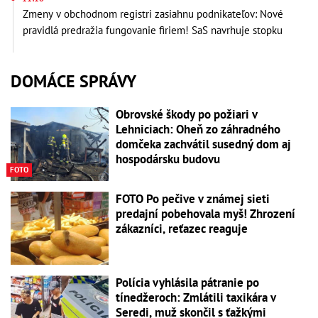
Zmeny v obchodnom registri zasiahnu podnikateľov: Nové
pravidlá predražia fungovanie firiem! SaS navrhuje stopku
DOMÁCE SPRÁVY
Obrovské škody po požiari v
Lehniciach: Oheň zo záhradného
domčeka zachvátil susedný dom aj
hospodársku budovu
FOTO
FOTO Po pečive v známej sieti
predajní pobehovala myš! Zhrození
zákazníci, reťazec reaguje
Polícia vyhlásila pátranie po
tínedžeroch: Zmlátili taxikára v
Seredi, muž skončil s ťažkými