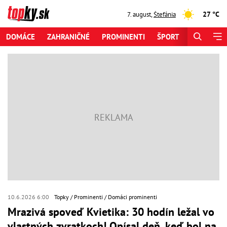
27 °C
7. august
,
Štefánia
DOMÁCE
ZAHRANIČNÉ
PROMINENTI
ŠPORT
ZAUJÍMAV
10.6.2026 6:00
Topky
Prominenti
Domáci prominenti
Mrazivá spoveď Kvietika: 30 hodín ležal vo
vlastných zvratkoch! Opísal deň, keď bol na