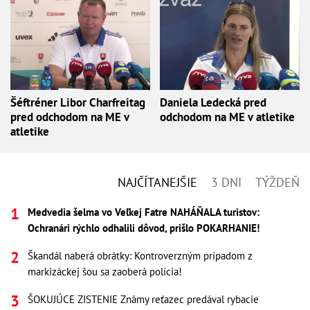
Šéftréner Libor Charfreitag
Daniela Ledecká pred
pred odchodom na ME v
odchodom na ME v atletike
atletike
NAJČÍTANEJŠIE
3 DNI
TÝŽDEŇ
Medvedia šelma vo Veľkej Fatre NAHÁŇALA turistov:
Ochranári rýchlo odhalili dôvod, prišlo POKARHANIE!
Škandál naberá obrátky: Kontroverzným prípadom z
markizáckej šou sa zaoberá polícia!
ŠOKUJÚCE ZISTENIE Známy reťazec predával rybacie