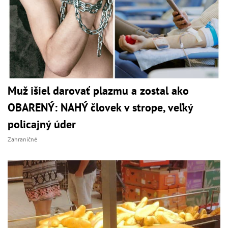
Muž išiel darovať plazmu a zostal ako
OBARENÝ: NAHÝ človek v strope, veľký
policajný úder
Zahraničné