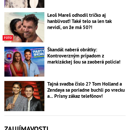
Leoš Mareš odhodil tričko aj
hanblivosť! Také telo sa len tak
nevidí, on že má 50?!
FOTO
Škandál naberá obrátky:
Kontroverzným prípadom z
markizáckej šou sa zaoberá polícia!
Tajná svadba číslo 2? Tom Holland a
Zendaya sa poriadne buchli po vrecku
a... Prísny zákaz telefónov!
ZAUJÍMAVOSTI