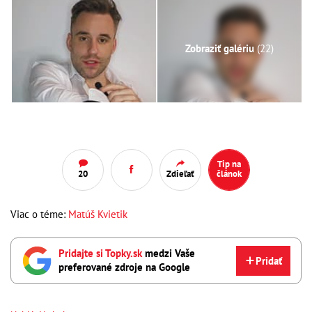
Zobraziť galériu
(22)
Tip na
20
Zdieľať
článok
Viac o téme:
Matúš Kvietik
Pridajte si Topky.sk
medzi Vaše
Pridať
preferované zdroje na Google