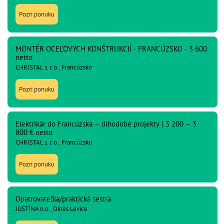
Pozri ponuku
MONTÉR OCEĽOVÝCH KONŠTRUKCIÍ - FRANCÚZSKO - 3 600
netto
CHRISTAL s. r. o., Francúzsko
Pozri ponuku
Elektrikár do Francúzska – dlhodobé projekty | 3 200 – 3
800 € netto
CHRISTAL s. r. o., Francúzsko
Pozri ponuku
Opatrovateľka/praktická sestra
JUSTÍNA n.o., Okres Levice