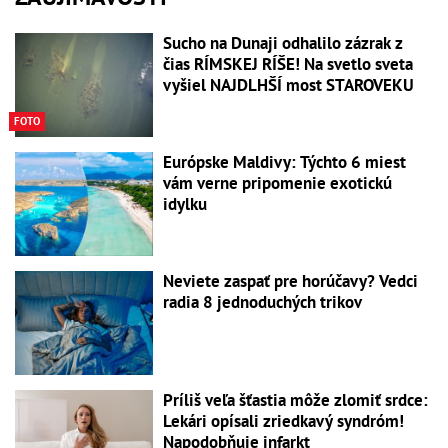
Sucho na Dunaji odhalilo zázrak z
čias RÍMSKEJ RÍŠE! Na svetlo sveta
vyšiel NAJDLHŠÍ most STAROVEKU
FOTO
Európske Maldivy: Týchto 6 miest
vám verne pripomenie exotickú
idylku
Neviete zaspať pre horúčavy? Vedci
radia 8 jednoduchých trikov
Príliš veľa šťastia môže zlomiť srdce:
Lekári opísali zriedkavý syndróm!
Napodobňuje infarkt