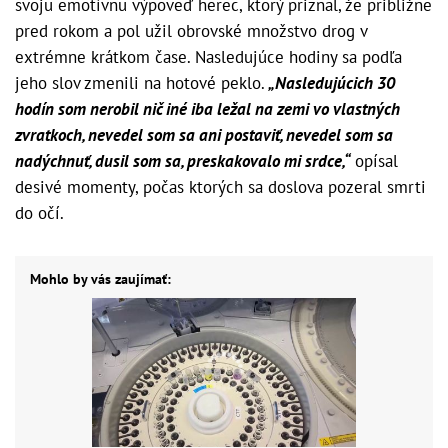
svoju emotívnu výpoveď herec, ktorý priznal, že približne
pred rokom a pol užil obrovské množstvo drog v
extrémne krátkom čase. Nasledujúce hodiny sa podľa
jeho slov zmenili na hotové peklo.
„Nasledujúcich 30
hodín som nerobil nič iné iba ležal na zemi vo vlastných
zvratkoch, nevedel som sa ani postaviť, nevedel som sa
nadýchnuť, dusil som sa, preskakovalo mi srdce,“
opísal
desivé momenty, počas ktorých sa doslova pozeral smrti
do očí.
Mohlo by vás zaujímať: