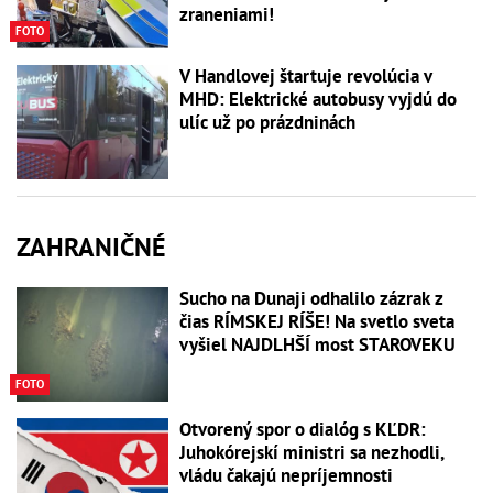
zraneniami!
FOTO
V Handlovej štartuje revolúcia v
MHD: Elektrické autobusy vyjdú do
ulíc už po prázdninách
ZAHRANIČNÉ
Sucho na Dunaji odhalilo zázrak z
čias RÍMSKEJ RÍŠE! Na svetlo sveta
vyšiel NAJDLHŠÍ most STAROVEKU
FOTO
Otvorený spor o dialóg s KĽDR:
Juhokórejskí ministri sa nezhodli,
vládu čakajú nepríjemnosti