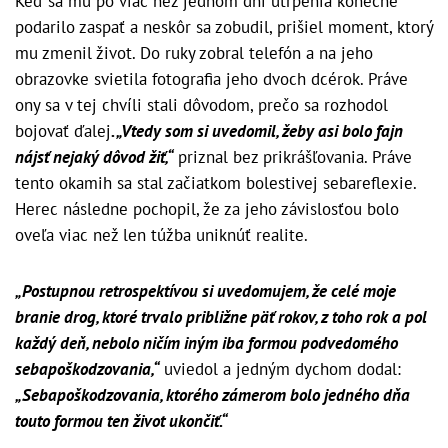
Keď sa mu po viac než jednom dni utrpenia konečne
podarilo zaspať a neskôr sa zobudil, prišiel moment, ktorý
mu zmenil život. Do ruky zobral telefón a na jeho
obrazovke svietila fotografia jeho dvoch dcérok. Práve
ony sa v tej chvíli stali dôvodom, prečo sa rozhodol
bojovať ďalej
. „Vtedy som si uvedomil, žeby asi bolo fajn
nájsť nejaký dôvod žiť,“
priznal bez prikrášľovania. Práve
tento okamih sa stal začiatkom bolestivej sebareflexie.
Herec následne pochopil, že za jeho závislosťou bolo
oveľa viac než len túžba uniknúť realite.
„Postupnou retrospektívou si uvedomujem, že celé moje
branie drog, ktoré trvalo približne päť rokov, z toho rok a pol
každý deň, nebolo ničím iným iba formou podvedomého
sebapoškodzovania,“
uviedol a jedným dychom dodal:
„Sebapoškodzovania, ktorého zámerom bolo jedného dňa
touto formou ten život ukončiť.“