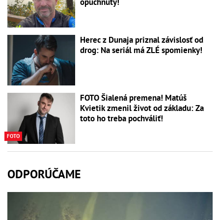
opuchnutý!
Herec z Dunaja priznal závislosť od
drog: Na seriál má ZLÉ spomienky!
FOTO Šialená premena! Matúš
Kvietik zmenil život od základu: Za
toto ho treba pochváliť!
FOTO
ODPORÚČAME