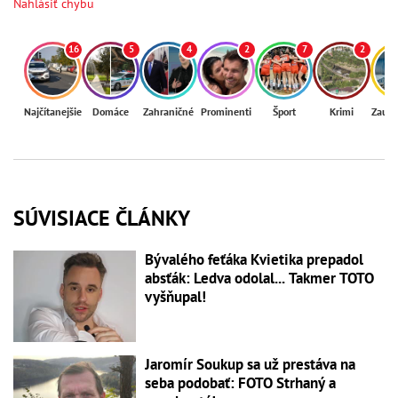
Nahlásiť chybu
16
5
4
2
7
2
Najčítanejšie
Domáce
Zahraničné
Prominenti
Šport
Krimi
Zaují
SÚVISIACE ČLÁNKY
Bývalého feťáka Kvietika prepadol
absťák: Ledva odolal... Takmer TOTO
vyšňupal!
Jaromír Soukup sa už prestáva na
seba podobať: FOTO Strhaný a