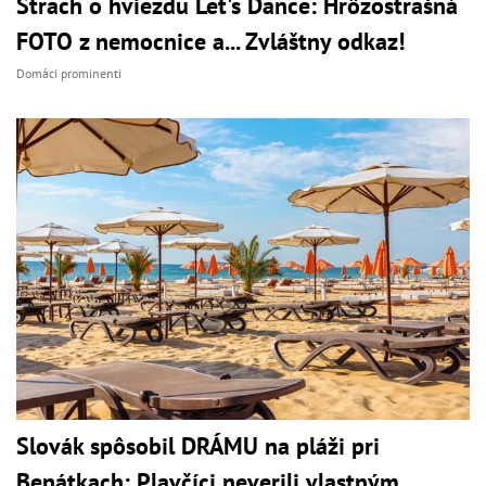
Strach o hviezdu Let's Dance: Hrôzostrašná
FOTO z nemocnice a... Zvláštny odkaz!
Domáci prominenti
Slovák spôsobil DRÁMU na pláži pri
Benátkach: Plavčíci neverili vlastným