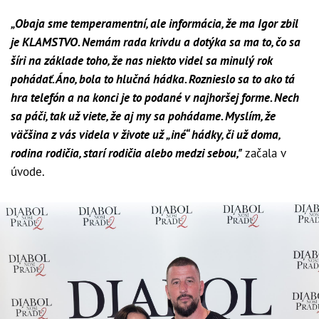
„Obaja sme temperamentní, ale informácia, že ma Igor zbil
je KLAMSTVO. Nemám rada krivdu a dotýka sa ma to, čo sa
šíri na základe toho, že nas niekto videl sa minulý rok
pohádať. Áno, bola to hlučná hádka. Roznieslo sa to ako tá
hra telefón a na konci je to podané v najhoršej forme. Nech
sa páči, tak už viete, že aj my sa pohádame. Myslím, že
väčšina z vás videla v živote už „iné“ hádky, či už doma,
rodina rodičia, starí rodičia alebo medzi sebou,"
začala v
úvode.