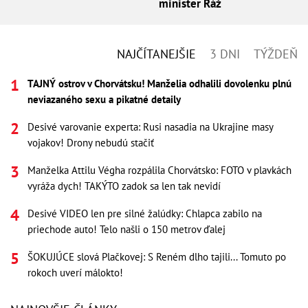
minister Ráž
NAJČÍTANEJŠIE
3 DNI
TÝŽDEŇ
TAJNÝ ostrov v Chorvátsku! Manželia odhalili dovolenku plnú
neviazaného sexu a pikatné detaily
Desivé varovanie experta: Rusi nasadia na Ukrajine masy
vojakov! Drony nebudú stačiť
Manželka Attilu Végha rozpálila Chorvátsko: FOTO v plavkách
vyráža dych! TAKÝTO zadok sa len tak nevidí
Desivé VIDEO len pre silné žalúdky: Chlapca zabilo na
priechode auto! Telo našli o 150 metrov ďalej
ŠOKUJÚCE slová Plačkovej: S Reném dlho tajili... Tomuto po
rokoch uverí málokto!