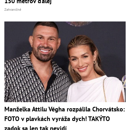
150 metrov ďalej
Zahraničné
Manželka Attilu Végha rozpálila Chorvátsko:
FOTO v plavkách vyráža dych! TAKÝTO
zadok sa len tak nevidí