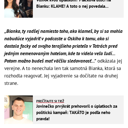
Bianku: KLAME! A toto o nej povedala...
„Bianka, ty radšej namiesto toho, ako klameš, by si sa mohla
nabudúce vyjadriť v podcaste u Oskiho k tomu, ako si
dostala facky od svojho terajšieho priateľa v Tatrách pred
jedným nemenovaným hotelom, kde to videlo veľa ľudí…
Potom možno budeš mať väčšiu sledovanosť…"
odkázala jej
verejne. A to nenechala len tak samotná Bianka, ktorá sa
rozhodla reagovať. Jej vyjadrenie sa dočítate na druhej
strane.
PREČÍTAJTE SI TIEŽ
Jovinečko prvýkrát prehovoril o úplatkoch za
politickú kampaň: TAKÁTO je podľa neho
pravda!