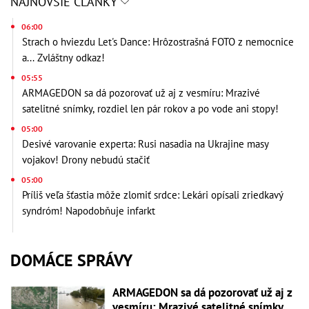
NAJNOVŠIE ČLÁNKY
06:00
Strach o hviezdu Let's Dance: Hrôzostrašná FOTO z nemocnice
a... Zvláštny odkaz!
05:55
ARMAGEDON sa dá pozorovať už aj z vesmíru: Mrazivé
satelitné snímky, rozdiel len pár rokov a po vode ani stopy!
05:00
Desivé varovanie experta: Rusi nasadia na Ukrajine masy
vojakov! Drony nebudú stačiť
05:00
Príliš veľa šťastia môže zlomiť srdce: Lekári opísali zriedkavý
syndróm! Napodobňuje infarkt
DOMÁCE SPRÁVY
ARMAGEDON sa dá pozorovať už aj z
vesmíru: Mrazivé satelitné snímky,