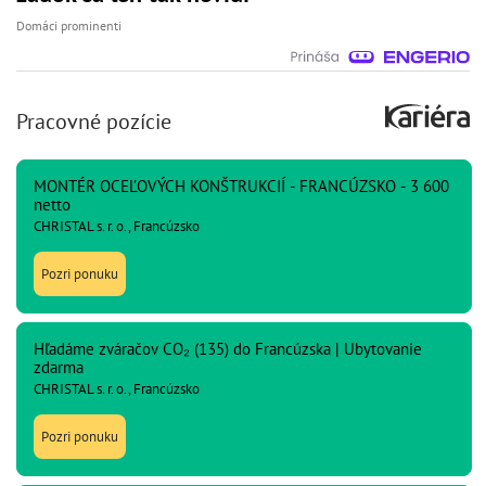
Domáci prominenti
Pracovné pozície
MONTÉR OCEĽOVÝCH KONŠTRUKCIÍ - FRANCÚZSKO - 3 600
netto
CHRISTAL s. r. o., Francúzsko
Pozri ponuku
Hľadáme zváračov CO₂ (135) do Francúzska | Ubytovanie
zdarma
CHRISTAL s. r. o., Francúzsko
Pozri ponuku