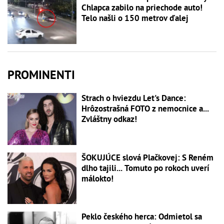
Chlapca zabilo na priechode auto!
Telo našli o 150 metrov ďalej
PROMINENTI
Strach o hviezdu Let's Dance:
Hrôzostrašná FOTO z nemocnice a...
Zvláštny odkaz!
ŠOKUJÚCE slová Plačkovej: S Reném
dlho tajili... Tomuto po rokoch uverí
málokto!
Peklo českého herca: Odmietol sa