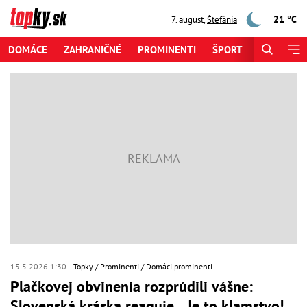
21 °C
7. august
,
Štefánia
DOMÁCE
ZAHRANIČNÉ
PROMINENTI
ŠPORT
ZAUJÍMAV
15.5.2026 1:30
Topky
Prominenti
Domáci prominenti
Plačkovej obvinenia rozprúdili vášne:
Slovenská kráska reaguje... Je to klamstvo!