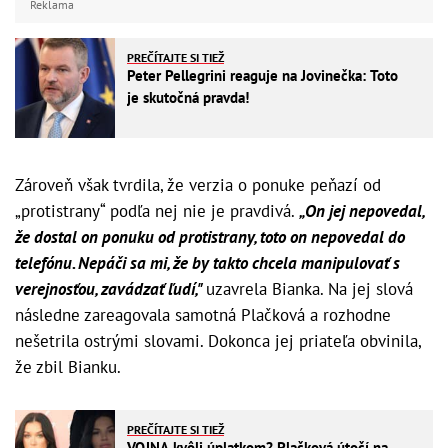
Reklama
PREČÍTAJTE SI TIEŽ
Peter Pellegrini reaguje na Jovinečka: Toto
je skutočná pravda!
Zároveň však tvrdila, že verzia o ponuke peňazí od
„protistrany“ podľa nej nie je pravdivá.
„On jej nepovedal,
že dostal on ponuku od protistrany, toto on nepovedal do
telefónu. Nepáči sa mi, že by takto chcela manipulovať s
verejnosťou, zavádzať ľudí,"
uzavrela Bianka. Na jej slová
následne zareagovala samotná Plačková a rozhodne
nešetrila ostrými slovami. Dokonca jej priateľa obvinila,
že zbil Bianku.
PREČÍTAJTE SI TIEŽ
VOJNA kvôli úplatkom? Plačková útočí na