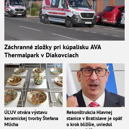
Záchranné zložky pri kúpalisku AVA
Thermalpark v Diakovciach
ÚĽUV otvára výstavu
Rekonštrukcia Hlavnej
keramickej tvorby Štefana
stanice v Bratislave je opäť
Mlícha
o krok bližšie, uviedol