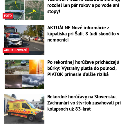
rozdiel len pár rokov a po vode ani
stopy!
FOTO
AKTUÁLNE Nové informácie z
kúpaliska pri Šali: 8 ľudí skončilo v
nemocnici
AKTUALIZOVANÉ
Po rekordnej horúčave prichádzajú
búrky: Výstrahy platia do polnoci,
PIATOK prinesie ďalšie riziká
Rekordné horúčavy na Slovensku:
Záchranári vo štvrtok zasahovali pri
kolapsoch už 83-krát