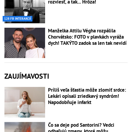
rozviesť, a tak... Hrôza!
128 FB INTERAKCIÍ
Manželka Attilu Végha rozpálila
Chorvátsko: FOTO v plavkách vyráža
dych! TAKÝTO zadok sa len tak nevidí
ZAUJÍMAVOSTI
Príliš veľa šťastia môže zlomiť srdce:
Lekári opísali zriedkavý syndróm!
Napodobňuje infarkt
Čo sa deje pod Santorini? Vedci
odhaľujú zmeny, ktoré môžu