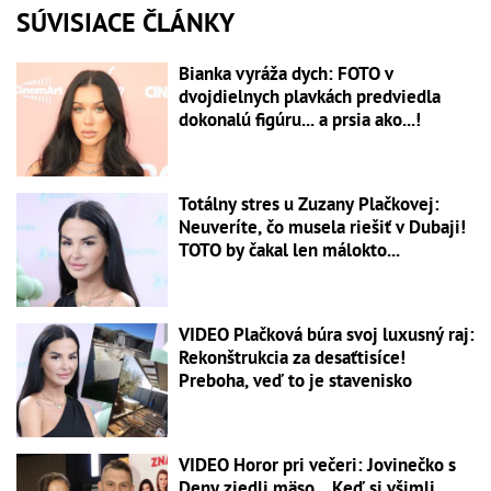
SÚVISIACE ČLÁNKY
Bianka vyráža dych: FOTO v
dvojdielnych plavkách predviedla
dokonalú figúru... a prsia ako...!
Totálny stres u Zuzany Plačkovej:
Neuveríte, čo musela riešiť v Dubaji!
TOTO by čakal len málokto...
VIDEO Plačková búra svoj luxusný raj:
Rekonštrukcia za desaťtisíce!
Preboha, veď to je stavenisko
VIDEO Horor pri večeri: Jovinečko s
Deny zjedli mäso... Keď si všimli