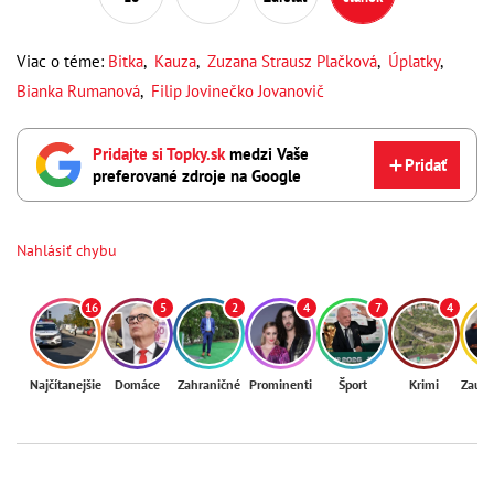
Viac o téme:
Bitka
,
Kauza
,
Zuzana Strausz Plačková
,
Úplatky
,
Bianka Rumanová
,
Filip Jovinečko Jovanovič
Pridajte si Topky.sk
medzi Vaše
Pridať
preferované zdroje na Google
Nahlásiť chybu
16
5
2
4
7
4
Najčítanejšie
Domáce
Zahraničné
Prominenti
Šport
Krimi
Zaují