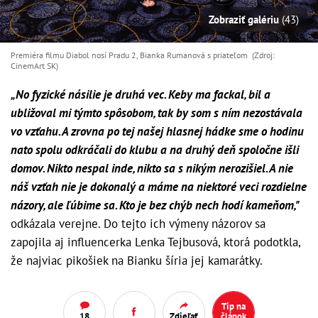
Zobraziť galériu
(43)
Premiéra filmu Diabol nosí Pradu 2, Bianka Rumanová s priateľom (Zdroj:
CinemArt SK)
„No fyzické násilie je druhá vec. Keby ma fackal, bil a
ubližoval mi týmto spôsobom, tak by som s ním nezostávala
vo vzťahu. A zrovna po tej našej hlasnej hádke sme o hodinu
nato spolu odkráčali do klubu a na druhý deň spoločne išli
domov. Nikto nespal inde, nikto sa s nikým nerozišiel. A nie
náš vzťah nie je dokonalý a máme na niektoré veci rozdielne
názory, ale ľúbime sa. Kto je bez chýb nech hodí kameňom,"
odkázala verejne. Do tejto ich výmeny názorov sa
zapojila aj influencerka Lenka Tejbusová, ktorá podotkla,
že najviac pikošiek na Bianku šíria jej kamarátky.
Tip na
18
Zdieľať
článok