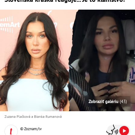
Zobraziť galériu
(43)
Zuzana Plačková a Bianka Rumanová
© Zoznam/lv