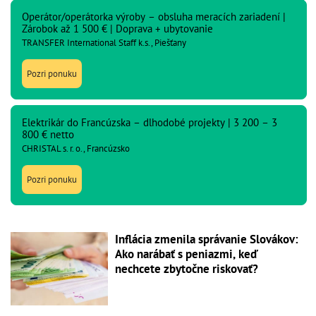
Operátor/operátorka výroby – obsluha meracích zariadení |
Zárobok až 1 500 € | Doprava + ubytovanie
TRANSFER International Staff k.s., Piešťany
Pozri ponuku
Elektrikár do Francúzska – dlhodobé projekty | 3 200 – 3
800 € netto
CHRISTAL s. r. o., Francúzsko
Pozri ponuku
Inflácia zmenila správanie Slovákov:
Ako narábať s peniazmi, keď
nechcete zbytočne riskovať?