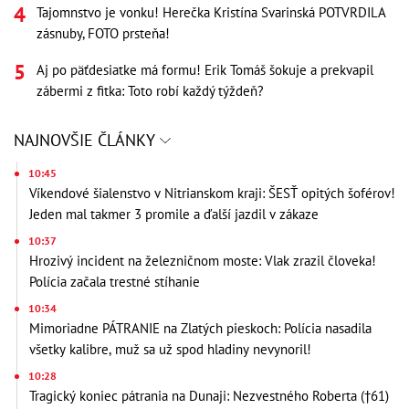
Tajomnstvo je vonku! Herečka Kristína Svarinská POTVRDILA
zásnuby, FOTO prsteňa!
Aj po päťdesiatke má formu! Erik Tomáš šokuje a prekvapil
zábermi z fitka: Toto robí každý týždeň?
NAJNOVŠIE ČLÁNKY
10:45
Víkendové šialenstvo v Nitrianskom kraji: ŠESŤ opitých šoférov!
Jeden mal takmer 3 promile a ďalší jazdil v zákaze
10:37
Hrozivý incident na železničnom moste: Vlak zrazil človeka!
Polícia začala trestné stíhanie
10:34
Mimoriadne PÁTRANIE na Zlatých pieskoch: Polícia nasadila
všetky kalibre, muž sa už spod hladiny nevynoril!
10:28
Tragický koniec pátrania na Dunaji: Nezvestného Roberta (†61)