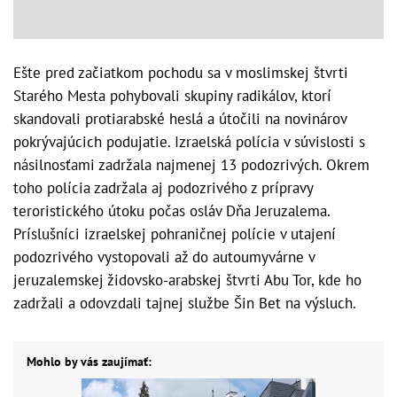
Ešte pred začiatkom pochodu sa v moslimskej štvrti
Starého Mesta pohybovali skupiny radikálov, ktorí
skandovali protiarabské heslá a útočili na novinárov
pokrývajúcich podujatie. Izraelská polícia v súvislosti s
násilnosťami zadržala najmenej 13 podozrivých. Okrem
toho polícia zadržala aj podozrivého z prípravy
teroristického útoku počas osláv Dňa Jeruzalema.
Príslušníci izraelskej pohraničnej polície v utajení
podozrivého vystopovali až do autoumyvárne v
jeruzalemskej židovsko-arabskej štvrti Abu Tor, kde ho
zadržali a odovzdali tajnej službe Šin Bet na výsluch.
Mohlo by vás zaujímať: