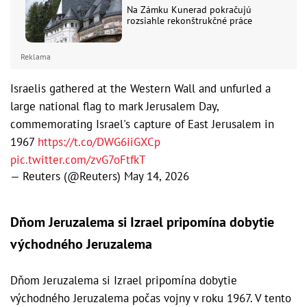
Na Zámku Kunerad pokračujú
rozsiahle rekonštrukčné práce
Reklama
Israelis gathered at the Western Wall and unfurled a
large national flag to mark Jerusalem Day,
commemorating Israel's capture of East Jerusalem in
1967
https://t.co/DWG6iiGXCp
pic.twitter.com/zvG7oFtfkT
— Reuters (@Reuters)
May 14, 2026
Dňom Jeruzalema si Izrael pripomína dobytie
východného Jeruzalema
Dňom Jeruzalema si Izrael pripomína dobytie
východného Jeruzalema počas vojny v roku 1967. V tento