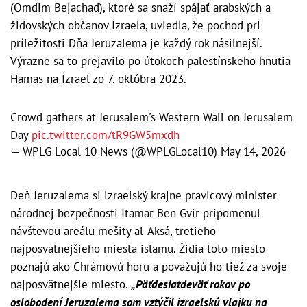
(Omdim Bejachad), ktoré sa snaží spájať arabských a
židovských občanov Izraela, uviedla, že pochod pri
príležitosti Dňa Jeruzalema je každý rok násilnejší.
Výrazne sa to prejavilo po útokoch palestínskeho hnutia
Hamas na Izrael zo 7. októbra 2023.
Crowd gathers at Jerusalem's Western Wall on Jerusalem
Day
pic.twitter.com/tR9GW5mxdh
— WPLG Local 10 News (@WPLGLocal10)
May 14, 2026
Deň Jeruzalema si izraelský krajne pravicový minister
národnej bezpečnosti Itamar Ben Gvir pripomenul
návštevou areálu mešity al-Aksá, tretieho
najposvätnejšieho miesta islamu. Židia toto miesto
poznajú ako Chrámovú horu a považujú ho tiež za svoje
najposvätnejšie miesto.
„Päťdesiatdeväť rokov po
oslobodení Jeruzalema som vztýčil izraelskú vlajku na