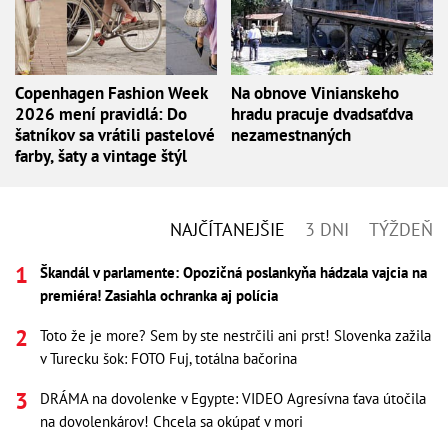
Copenhagen Fashion Week
Na obnove Vinianskeho
2026 mení pravidlá: Do
hradu pracuje dvadsaťdva
šatníkov sa vrátili pastelové
nezamestnaných
farby, šaty a vintage štýl
NAJČÍTANEJŠIE
3 DNI
TÝŽDEŇ
Škandál v parlamente: Opozičná poslankyňa hádzala vajcia na
premiéra! Zasiahla ochranka aj polícia
Toto že je more? Sem by ste nestrčili ani prst! Slovenka zažila
v Turecku šok: FOTO Fuj, totálna bačorina
DRÁMA na dovolenke v Egypte: VIDEO Agresívna ťava útočila
na dovolenkárov! Chcela sa okúpať v mori