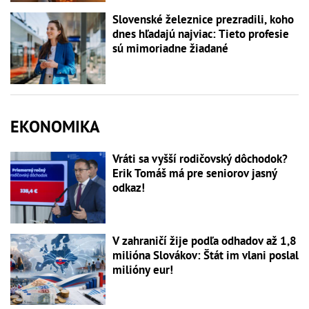
Slovenské železnice prezradili, koho
dnes hľadajú najviac: Tieto profesie
sú mimoriadne žiadané
EKONOMIKA
Vráti sa vyšší rodičovský dôchodok?
Erik Tomáš má pre seniorov jasný
odkaz!
V zahraničí žije podľa odhadov až 1,8
milióna Slovákov: Štát im vlani poslal
milióny eur!