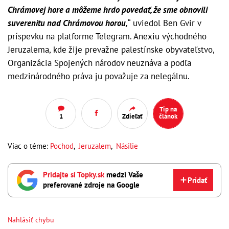
Chrámovej hore a môžeme hrdo povedať, že sme obnovili
suverenitu nad Chrámovou horou,
“ uviedol Ben Gvir v
príspevku na platforme Telegram. Anexiu východného
Jeruzalema, kde žije prevažne palestínske obyvateľstvo,
Organizácia Spojených národov neuznáva a podľa
medzinárodného práva ju považuje za nelegálnu.
Tip na
1
Zdieľať
článok
Viac o téme:
Pochod
,
Jeruzalem
,
Násilie
Pridajte si Topky.sk
medzi Vaše
Pridať
preferované zdroje na Google
Nahlásiť chybu