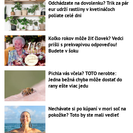
Odchádzate na dovolenku? Trik za pár
eur udrží rastliny v kvetináčoch
poliate celé dni
Koľko rokov môže žiť človek? Vedci
prišli s prekvapivou odpoveďou!
Budete v šoku
Pichla vás včela? TOTO nerobte:
Jedna bežná chyba môže dostať do
rany ešte viac jedu
Nechávate si po kúpaní v mori soľ na
pokožke? Toto by ste mali vedieť