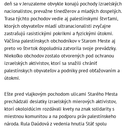
deň sa v Jeruzaleme obvykle konajú pochody izraelských
nacionalistov, prevažne tínedžerov a mladých dospelých.
Trasa týchto pochodov vedie aj palestínskymi štvrťami,
ktorých obyvateľov mladí ultranacionalisti zvyčajne
zastrašujú rasistickými pokrikmi a fyzickými útokmi.
Väčšina palestínskych obchodníkov v Starom Meste aj
preto vo štvrtok dopoludnia zatvorila svoje prevádzky.
Niekoľko obchodov zostalo otvorených pod ochranou
izraelských aktivistov, ktorí sa snažili chrániť
palestínskych obyvateľov a podniky pred obťažovaním a
útokmi.
Ešte pred vlajkovým pochodom ulicami Starého Mesta
prechádzali desiatky izraelských mierových aktivistov,
ktorí okoloidúcim rozdávali kvety na znak solidarity s
miestnou komunitou a na podporu práv palestínskeho
národa. Rula Daúdová z vedenia hnutia Stáť spolu