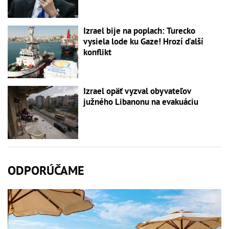
Izrael bije na poplach: Turecko
vysiela lode ku Gaze! Hrozí ďalší
konflikt
Izrael opäť vyzval obyvateľov
južného Libanonu na evakuáciu
ODPORÚČAME