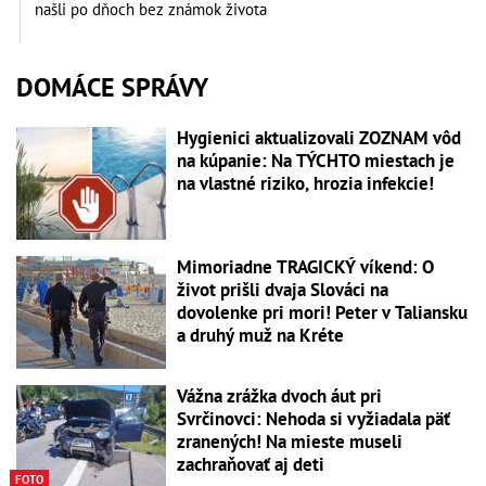
našli po dňoch bez známok života
DOMÁCE SPRÁVY
Hygienici aktualizovali ZOZNAM vôd
na kúpanie: Na TÝCHTO miestach je
na vlastné riziko, hrozia infekcie!
Mimoriadne TRAGICKÝ víkend: O
život prišli dvaja Slováci na
dovolenke pri mori! Peter v Taliansku
a druhý muž na Kréte
Vážna zrážka dvoch áut pri
Svrčinovci: Nehoda si vyžiadala päť
zranených! Na mieste museli
zachraňovať aj deti
FOTO