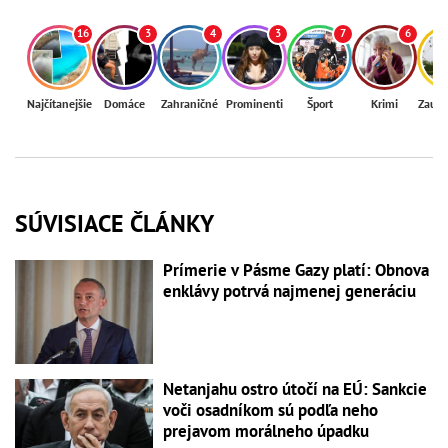
16
3
4
3
7
6
Najčítanejšie
Domáce
Zahraničné
Prominenti
Šport
Krimi
Zaují
SÚVISIACE ČLÁNKY
Prímerie v Pásme Gazy platí: Obnova
enklávy potrvá najmenej generáciu
Netanjahu ostro útočí na EÚ: Sankcie
voči osadníkom sú podľa neho
prejavom morálneho úpadku