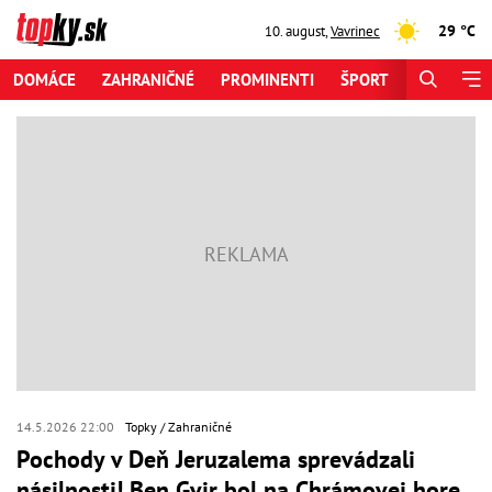
29 °C
10. august
,
Vavrinec
DOMÁCE
ZAHRANIČNÉ
PROMINENTI
ŠPORT
ZAUJÍMAV
14.5.2026 22:00
Topky
Zahraničné
Pochody v Deň Jeruzalema sprevádzali
násilnosti! Ben Gvir bol na Chrámovej hore