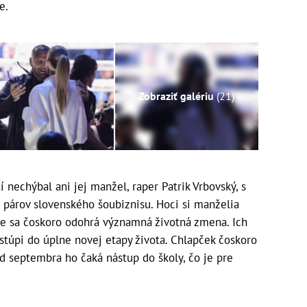
e.
Zobraziť galériu
(21)
nechýbal ani jej manžel, raper Patrik Vrbovský, s
 párov slovenského šoubiznisu. Hoci si manželia
ine sa čoskoro odohrá významná životná zmena. Ich
vstúpi do úplne novej etapy života. Chlapček čoskoro
d septembra ho čaká nástup do školy, čo je pre