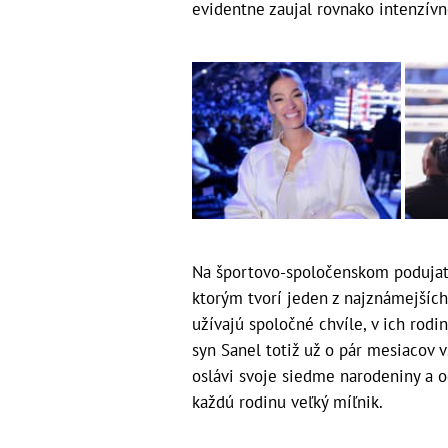
evidentne zaujal rovnako intenzívn
Na športovo-spoločenskom podujatí 
ktorým tvorí jeden z najznámejších
užívajú spoločné chvíle, v ich rod
syn Sanel totiž už o pár mesiacov 
oslávi svoje siedme narodeniny a o
každú rodinu veľký míľnik.