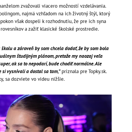
 manželom zvažovali viacero možností vzdelávania.
oolingom, najmä vzhľadom na ich životný štýl, ktorý
pokon však dospeli k rozhodnutiu, že pre ich syna
 rovesníkov a zažiť klasické školské prostredie.
 školu a zároveň by som chcela dodať, že by som bola
iduálnym študijným plánom, pretože my naozaj veľa
 super, ak sa to nepodarí, bude chodiť normálne. Ale
si vysnívali a dostal sa tam,”
priznala pre Topky.sk.
ky, sa dozviete vo videu nižšie.