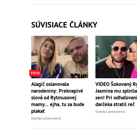
SÚVISIACE ČLÁNKY
FOTO
Alagič oslavovala
VIDEO Šokovaný R
narodeniny: Prekvapivé
Jasmina mu splnila
slová od Rytmusovej
sen! Pri odhaľovan
mamy… ejha, tu sa bude
darčeka stratil reč
plakať
Domáci prominenti
Domáci prominenti