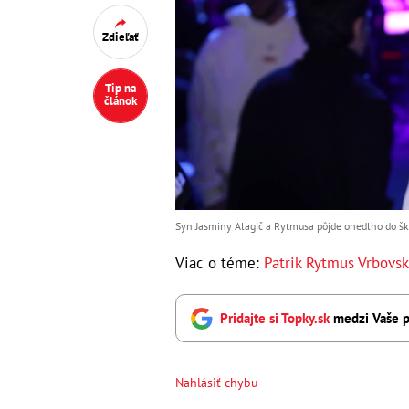
Zdieľať
Tip na
článok
Syn Jasminy Alagič a Rytmusa pôjde onedlho do ško
Viac o téme:
Patrik Rytmus Vrbovsk
Pridajte si Topky.sk
medzi Vaše p
Nahlásiť chybu