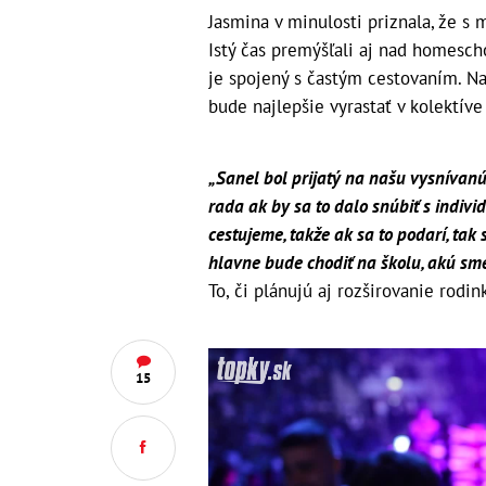
Jasmina v minulosti priznala, že s
Istý čas premýšľali aj nad homesch
je spojený s častým cestovaním. Na
bude najlepšie vyrastať v kolektíve
„Sanel bol prijatý na našu vysnívanú
rada ak by sa to dalo snúbiť s indiv
cestujeme, takže ak sa to podarí, tak
hlavne bude chodiť na školu, akú sme 
To, či plánujú aj rozširovanie rodin
15