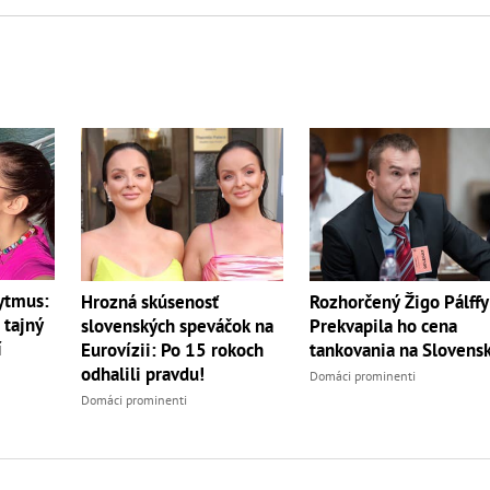
ytmus:
Hrozná skúsenosť
Rozhorčený Žigo Pálffy
 tajný
slovenských speváčok na
Prekvapila ho cena
í
Eurovízii: Po 15 rokoch
tankovania na Slovens
odhalili pravdu!
Domáci prominenti
Domáci prominenti