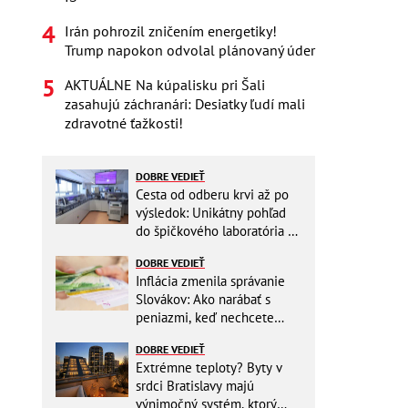
Irán pohrozil zničením energetiky!
Trump napokon odvolal plánovaný úder
AKTUÁLNE Na kúpalisku pri Šali
zasahujú záchranári: Desiatky ľudí mali
zdravotné ťažkosti!
DOBRE VEDIEŤ
Cesta od odberu krvi až po
výsledok: Unikátny pohľad
do špičkového laboratória na
Slovensku
DOBRE VEDIEŤ
Inflácia zmenila správanie
Slovákov: Ako narábať s
peniazmi, keď nechcete
zbytočne riskovať?
DOBRE VEDIEŤ
Extrémne teploty? Byty v
srdci Bratislavy majú
výnimočný systém, ktorý