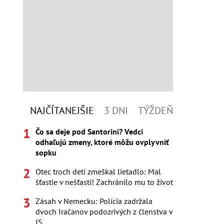
NAJČÍTANEJŠIE
3 DNI
TÝŽDEŇ
Čo sa deje pod Santorini? Vedci
odhaľujú zmeny, ktoré môžu ovplyvniť
sopku
Otec troch detí zmeškal lietadlo: Mal
šťastie v nešťastí! Zachránilo mu to život
Zásah v Nemecku: Polícia zadržala
dvoch Iračanov podozrivých z členstva v
IS