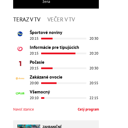
žena
TERAZ V TV
VEČER V TV
Športové noviny
20:15
20:30
Informácie pre tipujúcich
20:15
20:20
Počasie
20:15
20:30
Zakázané ovocie
20:00
20:55
Všemocný
20:10
22:15
Navoľ stanice
Celý program
ZAHRANIČNÉ