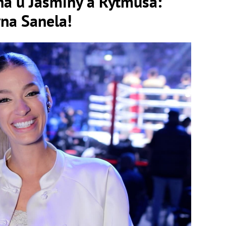
na u Jasminy a Rytmusa:
yna Sanela!