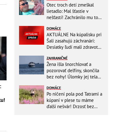
Otec troch detí zmeškal
lietadlo: Mal šťastie v
nešťastí! Zachránilo mu to
život
DOMÁCE
AKTUÁLNE Na kúpalisku pri
Šali zasahujú záchranári:
Desiatky ľudí mali zdravotné
ťažkosti!
ZAHRANIČNÉ
Žena išla šnorchlovať a
pozorovať delfíny, skončila
bez nohy! Úlomky jej tela
zostali v mori
:
DOMÁCE
Po ničení pola pod Tatrami a
ku!
kúpaní v plese tu máme
ďalší nešvár! Drzosť bez
hraníc: Dvojica kvôli fotke
vošla do...