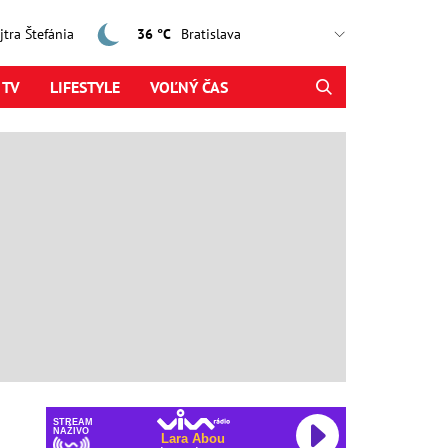
ajtra Štefánia
36 °C
 TV
LIFESTYLE
VOĽNÝ ČAS
STREAM
NAŽIVO
Lara Abou