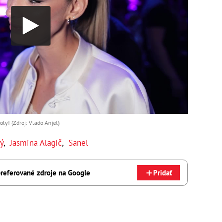
ly! (Zdroj: Vlado Anjel)
ý
,
Jasmina Alagič
,
Sanel
referované zdroje na Google
Pridať