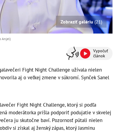
Zobraziť galériu
(21)
o Anjel)
Vypočuť
článok
galavečeri Fight Night Challenge užívala nielen
ehovorila aj o veľkej zmene v súkromí. Synček Sanel
lavečer Fight Night Challenge, ktorý si podľa
ná moderátorka prišla podporiť podujatie v skvelej
večera ju skutočne baví. Pozornosť pútali nielen
bdiv si získal aj ženský zápas, ktorý Jasminu