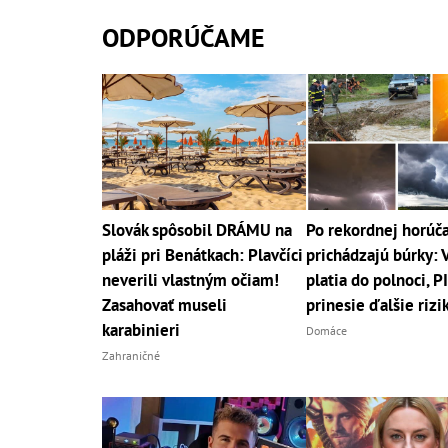
ODPORÚČAME
Slovák spôsobil DRÁMU na
Po rekordnej horúč
pláži pri Benátkach: Plavčíci
prichádzajú búrky: 
neverili vlastným očiam!
platia do polnoci, 
Zasahovať museli
prinesie ďalšie rizi
karabinieri
Domáce
Zahraničné