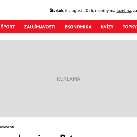
Štvrtok
,
6. august
2026
,
meniny má
Jozefína
, z
ŠPORT
ZAUJÍMAVOSTI
EKONOMIKA
KVÍZY
TOPKY
rominenti