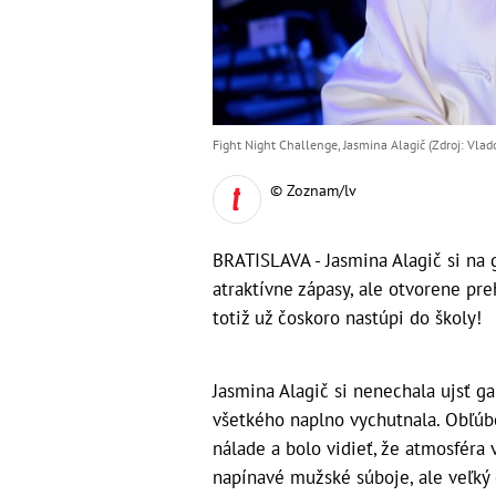
Fight Night Challenge, Jasmina Alagič (Zdroj: Vlad
© Zoznam/lv
BRATISLAVA - Jasmina Alagič si na 
atraktívne zápasy, ale otvorene pr
totiž už čoskoro nastúpi do školy!
Jasmina Alagič si nenechala ujsť ga
všetkého naplno vychutnala. Obľúbe
nálade a bolo vidieť, že atmosféra 
napínavé mužské súboje, ale veľký o