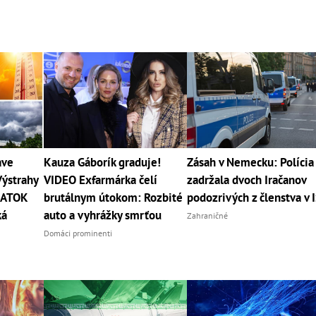
ave
Kauza Gáborík graduje!
Zásah v Nemecku: Polícia
Výstrahy
VIDEO Exfarmárka čelí
zadržala dvoch Iračanov
PIATOK
brutálnym útokom: Rozbité
podozrivých z členstva v 
ká
auto a vyhrážky smrťou
Zahraničné
Domáci prominenti