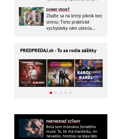
ešte aj šetrí náklady
DOBRE VEDIEŤ
Zbaľte sa na letný piknik bez
stresu: Tieto praktické
vychytávky vám ušetria
miesto v batohu!
PREDPREDAJ
.sk - Tu sa rodia zážitky
PARTNERSKÉ VZŤAHY
Bola som milenkou ženatého
muža: To, že má manželku, mi
nevadilo, hrozbou sa stala táto