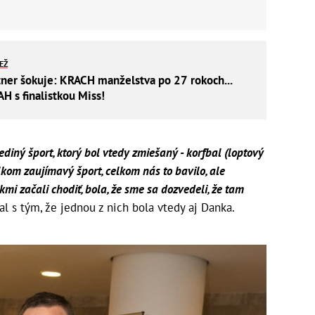
IEŽ
tner šokuje: KRACH manželstva po 27 rokoch...
H s finalistkou Miss!
ediný šport, ktorý bol vtedy zmiešaný - korfbal (loptový
celkom zaujímavý šport, celkom nás to bavilo, ale
mi začali chodiť, bola, že sme sa dozvedeli, že tam
l s tým, že jednou z nich bola vtedy aj Danka.