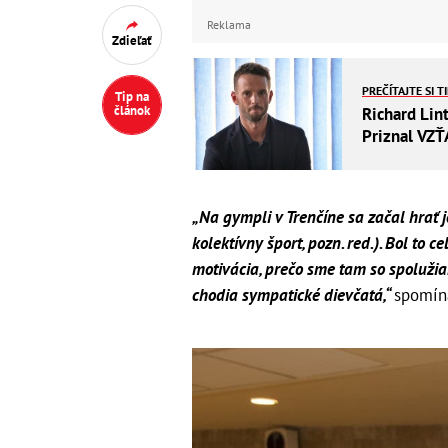
Reklama
Zdieľať
PREČÍTAJTE SI T
Tip na
článok
Richard Lin
Priznal VZŤA
„Na gympli v Trenčíne sa začal hrať j
kolektívny šport, pozn. red.). Bol to 
motivácia, prečo sme tam so spolužiak
chodia sympatické dievčatá,“
spomína