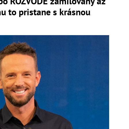
e po ROZVODE zamilovaný až
mu to pristane s krásnou