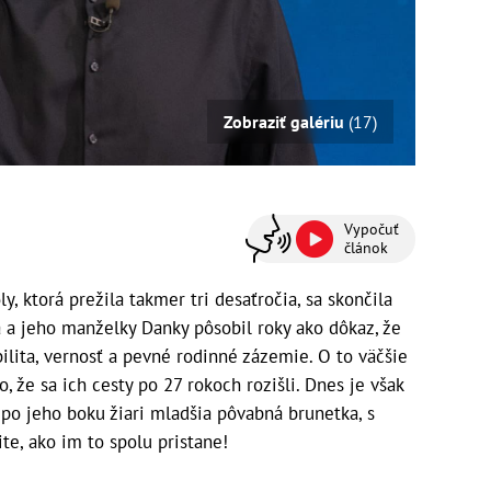
Zobraziť galériu
(17)
Vypočuť
článok
y, ktorá prežila takmer tri desaťročia, sa skončila
 a jeho manželky Danky pôsobil roky ako dôkaz, že
ilita, vernosť a pevné rodinné zázemie. O to väčšie
, že sa ich cesty po 27 rokoch rozišli. Dnes je však
 po jeho boku žiari mladšia pôvabná brunetka, s
ite, ako im to spolu pristane!