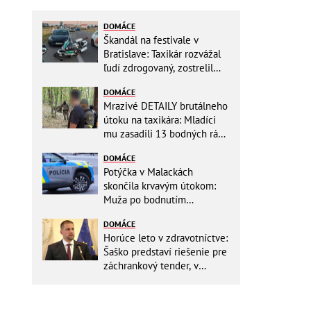
DOMÁCE
Škandál na festivale v
Bratislave: Taxikár rozvážal
ľudí zdrogovaný, zostrelil
policajnú motorku!
DOMÁCE
Mrazivé DETAILY brutálneho
útoku na taxikára: Mladíci
mu zasadili 13 bodných rán!
Rozhodovali minúty
DOMÁCE
Potýčka v Malackách
skončila krvavým útokom:
Muža po bodnutím
neznámym predmetom
DOMÁCE
odviezli do nemocnice
Horúce leto v zdravotníctve:
Šaško predstaví riešenie pre
záchrankový tender, v
nemocniciach už montujú
klimatizácie