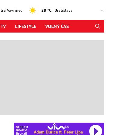
ajtra Vavrinec
28 °C
 TV
LIFESTYLE
VOĽNÝ ČAS
STREAM
NAŽIVO
Adam Ďurica ft. Peter Lipa