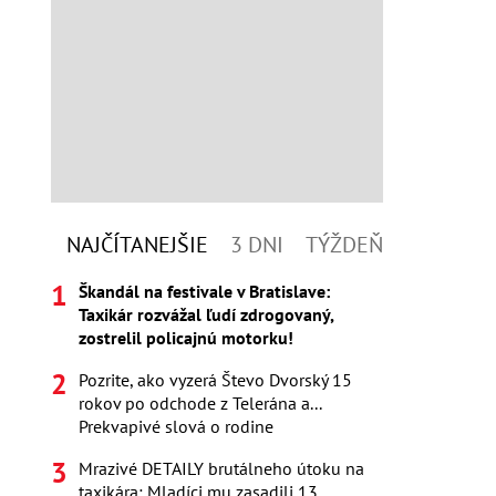
NAJČÍTANEJŠIE
3 DNI
TÝŽDEŇ
Škandál na festivale v Bratislave:
Taxikár rozvážal ľudí zdrogovaný,
zostrelil policajnú motorku!
Pozrite, ako vyzerá Števo Dvorský 15
rokov po odchode z Telerána a...
Prekvapivé slová o rodine
Mrazivé DETAILY brutálneho útoku na
taxikára: Mladíci mu zasadili 13