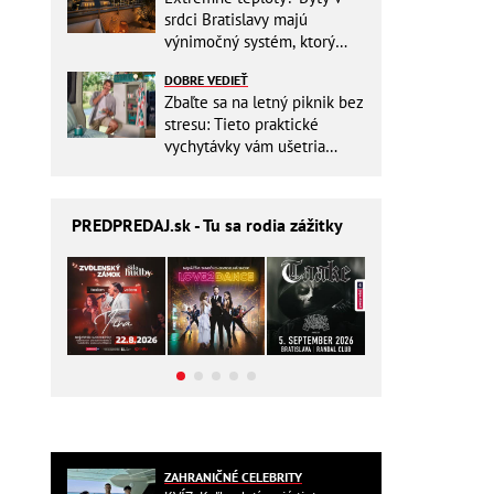
srdci Bratislavy majú
výnimočný systém, ktorý
ešte aj šetrí náklady
DOBRE VEDIEŤ
Zbaľte sa na letný piknik bez
stresu: Tieto praktické
vychytávky vám ušetria
miesto v batohu!
PREDPREDAJ
.sk - Tu sa rodia zážitky
ZAHRANIČNÉ CELEBRITY