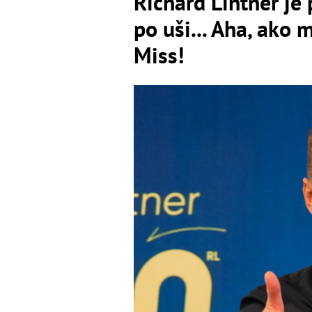
Richard Lintner j
po uši... Aha, ako 
Miss!