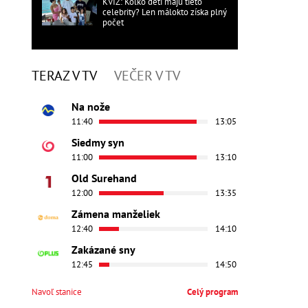
KVÍZ: Koľko detí majú tieto
celebrity? Len málokto získa plný
počet
TERAZ V TV
VEČER V TV
Na nože
11:40
13:05
Siedmy syn
11:00
13:10
Old Surehand
12:00
13:35
Zámena manželiek
12:40
14:10
Zakázané sny
12:45
14:50
Navoľ stanice
Celý program