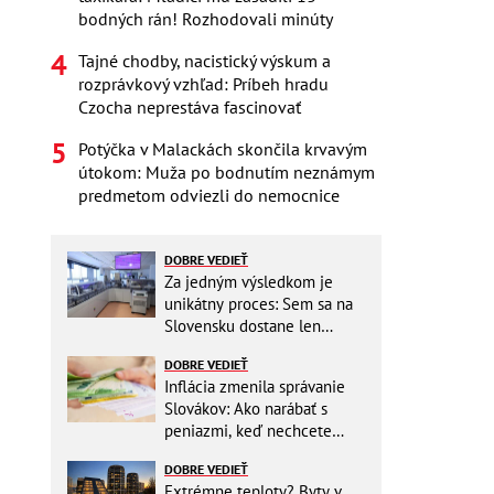
bodných rán! Rozhodovali minúty
Tajné chodby, nacistický výskum a
rozprávkový vzhľad: Príbeh hradu
Czocha neprestáva fascinovať
Potýčka v Malackách skončila krvavým
útokom: Muža po bodnutím neznámym
predmetom odviezli do nemocnice
DOBRE VEDIEŤ
Za jedným výsledkom je
unikátny proces: Sem sa na
Slovensku dostane len
málokto
DOBRE VEDIEŤ
Inflácia zmenila správanie
Slovákov: Ako narábať s
peniazmi, keď nechcete
zbytočne riskovať?
DOBRE VEDIEŤ
Extrémne teploty? Byty v