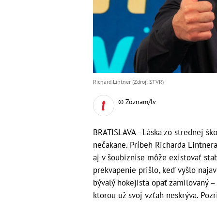
Richard Lintner (Zdroj: STVR)
© Zoznam/lv
BRATISLAVA - Láska zo strednej škol
nečakane. Príbeh Richarda Lintnera
aj v šoubiznise môže existovať stab
prekvapenie prišlo, keď vyšlo najavo
bývalý hokejista opäť zamilovaný –
ktorou už svoj vzťah neskrýva. Pozr