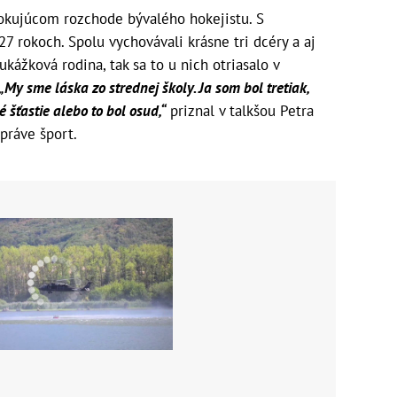
šokujúcom rozchode bývalého hokejistu. S
7 rokoch. Spolu vychovávali krásne tri dcéry a aj
ukážková rodina, tak sa to u nich otriasalo v
„My sme láska zo strednej školy. Ja som bol tretiak,
 šťastie alebo to bol osud,“
priznal v talkšou Petra
 práve šport.