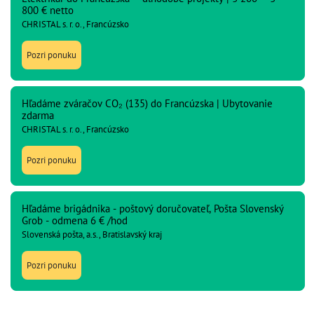
800 € netto
CHRISTAL s. r. o., Francúzsko
Pozri ponuku
Hľadáme zváračov CO₂ (135) do Francúzska | Ubytovanie
zdarma
CHRISTAL s. r. o., Francúzsko
Pozri ponuku
Hľadáme brigádnika - poštový doručovateľ, Pošta Slovenský
Grob - odmena 6 € /hod
Slovenská pošta, a.s., Bratislavský kraj
Pozri ponuku