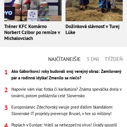
Tréner KFC Komárno
Dožinková slávnosť v Turej
Norbert Czibor po remíze v
Lúke
Michalovciach
NAJČÍTANEJŠIE
3 DNI
TÝŽDEŇ
Ako Gáboríkovci roky budovali svoj verejný obraz: Zamilovaný
pár a rodinná idylka! Zmenilo sa niečo?
Napovie vám viac fotka či karikatúra? Známa speváčka drela v
továrni, potom pobláznila celé Slovensko
Europoslanec Zdechovský varuje pred ďalším škandálom:
Slovenské IT projekty preveruje Brusel, v hre sú milióny!
Poplach v Európe: Vrátil sa nebezpečný vírus! Úrady spustili