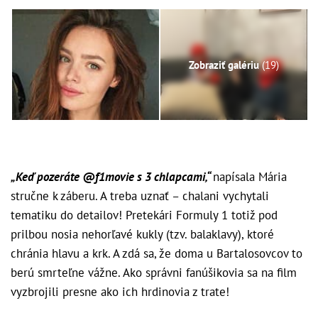
Zobraziť galériu
(19)
„Keď pozeráte @f1movie s 3 chlapcami,“
napísala Mária
stručne k záberu. A treba uznať – chalani vychytali
tematiku do detailov! Pretekári Formuly 1 totiž pod
prilbou nosia nehorľavé kukly (tzv. balaklavy), ktoré
chránia hlavu a krk. A zdá sa, že doma u Bartalosovcov to
berú smrteľne vážne. Ako správni fanúšikovia sa na film
vyzbrojili presne ako ich hrdinovia z trate!