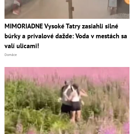
MIMORIADNE Vysoké Tatry zasiahli silné
búrky a prívalové dažde: Voda v mestách sa
valí ulicami!
Domáce