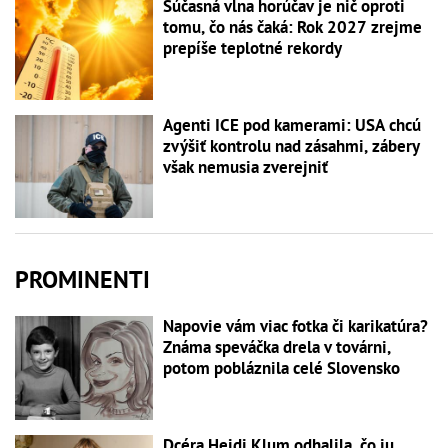
Súčasná vlna horúčav je nič oproti
tomu, čo nás čaká: Rok 2027 zrejme
prepíše teplotné rekordy
Agenti ICE pod kamerami: USA chcú
zvýšiť kontrolu nad zásahmi, zábery
však nemusia zverejniť
PROMINENTI
Napovie vám viac fotka či karikatúra?
Známa speváčka drela v továrni,
potom pobláznila celé Slovensko
Dcéra Heidi Klum odhalila, čo ju