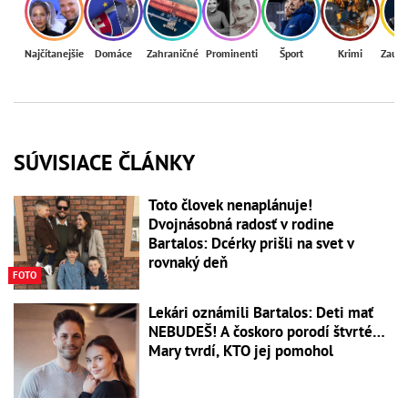
Najčítanejšie
Domáce
Zahraničné
Prominenti
Šport
Krimi
Zaují
SÚVISIACE ČLÁNKY
Toto človek nenaplánuje!
Dvojnásobná radosť v rodine
Bartalos: Dcérky prišli na svet v
rovnaký deň
FOTO
Lekári oznámili Bartalos: Deti mať
NEBUDEŠ! A čoskoro porodí štvrté…
Mary tvrdí, KTO jej pomohol