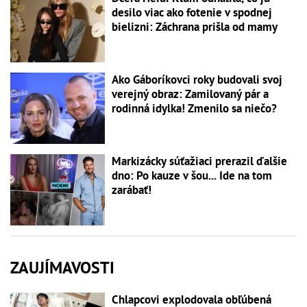
desilo viac ako fotenie v spodnej
bielizni: Záchrana prišla od mamy
Ako Gáboríkovci roky budovali svoj
verejný obraz: Zamilovaný pár a
rodinná idylka! Zmenilo sa niečo?
Markizácky súťažiaci prerazil ďalšie
dno: Po kauze v šou... Ide na tom
zarábať!
ZAUJÍMAVOSTI
Chlapcovi explodovala obľúbená