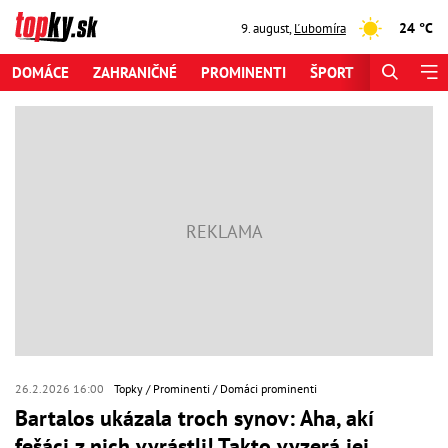
24 °C
9. august
,
Ľubomíra
DOMÁCE
ZAHRANIČNÉ
PROMINENTI
ŠPORT
ZAUJÍMAV
26.2.2026 16:00
Topky
Prominenti
Domáci prominenti
Bartalos ukázala troch synov: Aha, akí
fešáci z nich vyrástli! Takto vyzerá jej