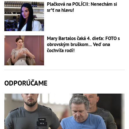
Plačková na POLÍCII: Nenechám si
sr*ť na hlavu!
Mary Bartalos čaká 4. dieťa: FOTO s
obrovským bruškom... Veď ona
čochvíľa rodí!
ODPORÚČAME