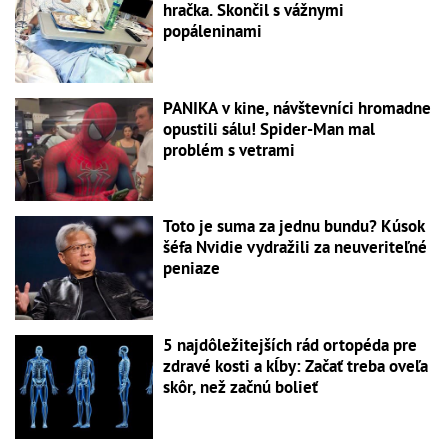
hračka. Skončil s vážnymi
popáleninami
PANIKA v kine, návštevníci hromadne
opustili sálu! Spider-Man mal
problém s vetrami
Toto je suma za jednu bundu? Kúsok
šéfa Nvidie vydražili za neuveriteľné
peniaze
5 najdôležitejších rád ortopéda pre
zdravé kosti a kĺby: Začať treba oveľa
skôr, než začnú bolieť