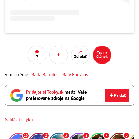
Tip na
7
Zdieľať
článok
Viac o téme:
Mária Bartalos
,
Mary Bartalos
Pridajte si Topky.sk
medzi Vaše
Pridať
preferované zdroje na Google
Nahlásiť chybu
16
2
3
2
7
3