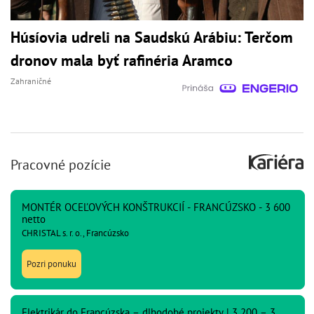
Húsíovia udreli na Saudskú Arábiu: Terčom
dronov mala byť rafinéria Aramco
Zahraničné
Pracovné pozície
MONTÉR OCEĽOVÝCH KONŠTRUKCIÍ - FRANCÚZSKO - 3 600
netto
CHRISTAL s. r. o., Francúzsko
Pozri ponuku
Elektrikár do Francúzska – dlhodobé projekty | 3 200 – 3