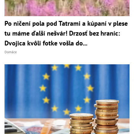
Po ničení pola pod Tatrami a kúpaní v plese
tu máme ďalší nešvár! Drzosť bez hraníc:
Dvojica kvôli fotke vošla do...
Domáce