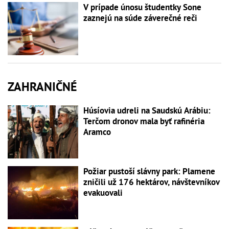
V prípade únosu študentky Sone
zaznejú na súde záverečné reči
ZAHRANIČNÉ
Húsíovia udreli na Saudskú Arábiu:
Terčom dronov mala byť rafinéria
Aramco
Požiar pustoší slávny park: Plamene
zničili už 176 hektárov, návštevníkov
evakuovali