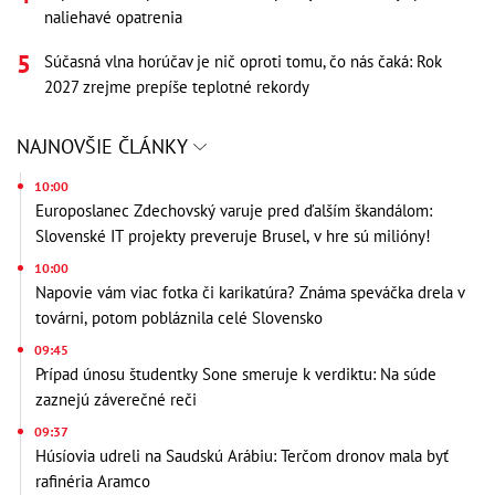
naliehavé opatrenia
Súčasná vlna horúčav je nič oproti tomu, čo nás čaká: Rok
2027 zrejme prepíše teplotné rekordy
NAJNOVŠIE ČLÁNKY
10:00
Europoslanec Zdechovský varuje pred ďalším škandálom:
Slovenské IT projekty preveruje Brusel, v hre sú milióny!
10:00
Napovie vám viac fotka či karikatúra? Známa speváčka drela v
továrni, potom pobláznila celé Slovensko
09:45
Prípad únosu študentky Sone smeruje k verdiktu: Na súde
zaznejú záverečné reči
09:37
Húsíovia udreli na Saudskú Arábiu: Terčom dronov mala byť
rafinéria Aramco