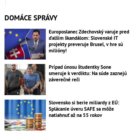
DOMÁCE SPRÁVY
Europoslanec Zdechovský varuje pred
ďalším škandálom: Slovenské IT
projekty preveruje Brusel, v hre sú
milióny!
Prípad únosu študentky Sone
smeruje k verdiktu: Na súde zaznejú
záverečné reči
Slovensko si berie miliardy z EÚ:
Splácanie úveru SAFE sa môže
natiahnuť až na 55 rokov