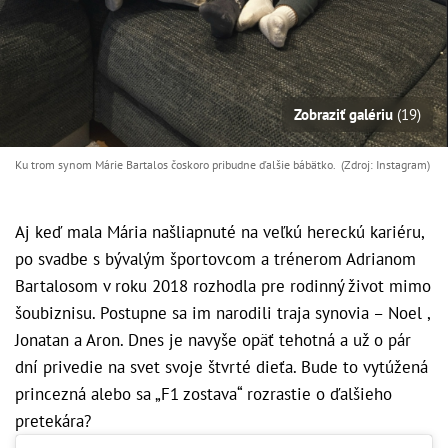
Zobraziť galériu
(19)
Ku trom synom Márie Bartalos čoskoro pribudne ďalšie bábätko. (Zdroj: Instagram)
Aj keď mala Mária našliapnuté na veľkú hereckú kariéru,
po svadbe s bývalým športovcom a trénerom Adrianom
Bartalosom v roku 2018 rozhodla pre rodinný život mimo
šoubiznisu. Postupne sa im narodili traja synovia – Noel ,
Jonatan a Aron. Dnes je navyše opäť tehotná a už o pár
dní privedie na svet svoje štvrté dieťa. Bude to vytúžená
princezná alebo sa „F1 zostava“ rozrastie o ďalšieho
pretekára?