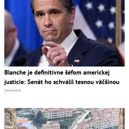
Blanche je definitívne šéfom americkej
justície: Senát ho schválil tesnou väčšinou
Zahraničné