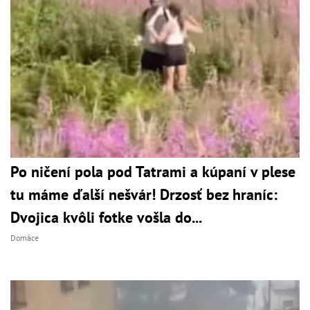
Po ničení pola pod Tatrami a kúpaní v plese
tu máme ďalší nešvár! Drzosť bez hraníc:
Dvojica kvôli fotke vošla do...
Domáce