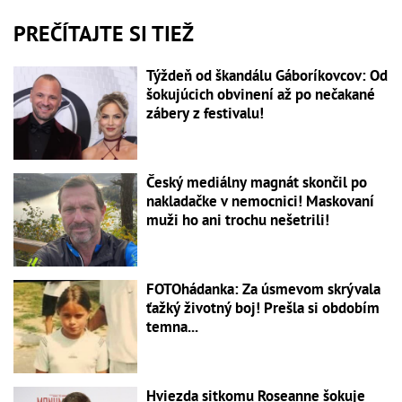
PREČÍTAJTE SI TIEŽ
Týždeň od škandálu Gáboríkovcov: Od
šokujúcich obvinení až po nečakané
zábery z festivalu!
Český mediálny magnát skončil po
nakladačke v nemocnici! Maskovaní
muži ho ani trochu nešetrili!
FOTOhádanka: Za úsmevom skrývala
ťažký životný boj! Prešla si obdobím
temna...
Hviezda sitkomu Roseanne šokuje