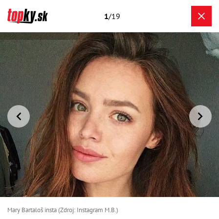
1
/19
Mary Bartaloš insta (Zdroj: Instagram M.B.)