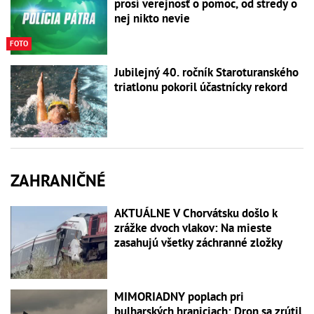
prosí verejnosť o pomoc, od stredy o
nej nikto nevie
FOTO
Jubilejný 40. ročník Staroturanského
triatlonu pokoril účastnícky rekord
ZAHRANIČNÉ
AKTUÁLNE V Chorvátsku došlo k
zrážke dvoch vlakov: Na mieste
zasahujú všetky záchranné zložky
MIMORIADNY poplach pri
bulharských hraniciach: Dron sa zrútil