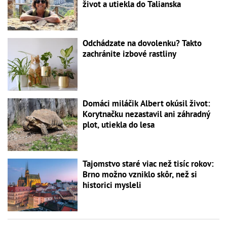
život a utiekla do Talianska
Odchádzate na dovolenku? Takto
zachránite izbové rastliny
Domáci miláčik Albert okúsil život:
Korytnačku nezastavil ani záhradný
plot, utiekla do lesa
Tajomstvo staré viac než tisíc rokov:
Brno možno vzniklo skôr, než si
historici mysleli