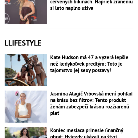
červených bikinách: Napriek zraneniu
si leto naplno užíva
LLIFESTYLE
Kate Hudson má 47 a vyzerá lepšie
než kedykoľvek predtým: Toto je
tajomstvo jej sexy postavy!
Jasmina Alagič Vrbovská mení pohľad
na krásu bez filtrov: Tento produkt
ženám zabezpečí krásnu rozžiarenú
pleť
Koniec mesiaca prinesie finančný
obrat: Hviezdy ukázali na štyri