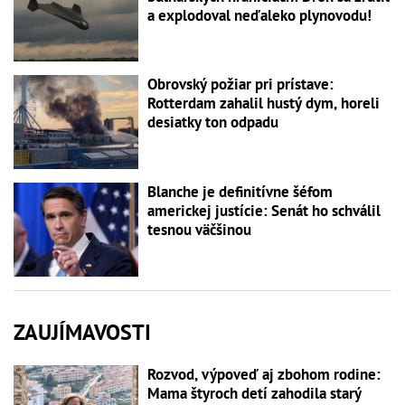
a explodoval neďaleko plynovodu!
Obrovský požiar pri prístave:
Rotterdam zahalil hustý dym, horeli
desiatky ton odpadu
Blanche je definitívne šéfom
americkej justície: Senát ho schválil
tesnou väčšinou
ZAUJÍMAVOSTI
Rozvod, výpoveď aj zbohom rodine:
Mama štyroch detí zahodila starý