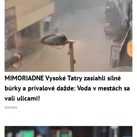
MIMORIADNE Vysoké Tatry zasiahli silné
búrky a prívalové dažde: Voda v mestách sa
valí ulicami!
Domáce