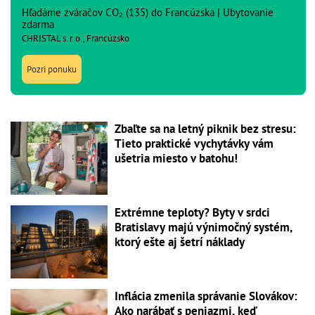
Hľadáme zváračov CO₂ (135) do Francúzska | Ubytovanie
zdarma
CHRISTAL s. r. o., Francúzsko
Pozri ponuku
Zbaľte sa na letný piknik bez stresu:
Tieto praktické vychytávky vám
ušetria miesto v batohu!
Extrémne teploty? Byty v srdci
Bratislavy majú výnimočný systém,
ktorý ešte aj šetrí náklady
Inflácia zmenila správanie Slovákov:
Ako narábať s peniazmi, keď