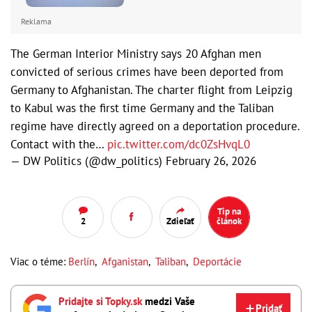
Reklama
The German Interior Ministry says 20 Afghan men
convicted of serious crimes have been deported from
Germany to Afghanistan. The charter flight from Leipzig
to Kabul was the first time Germany and the Taliban
regime have directly agreed on a deportation procedure.
Contact with the…
pic.twitter.com/dc0ZsHvqL0
— DW Politics (@dw_politics)
February 26, 2026
Tip na
2
Zdieľať
článok
Viac o téme:
Berlín
,
Afganistan
,
Taliban
,
Deportácie
Pridajte si Topky.sk
medzi Vaše
Pridať