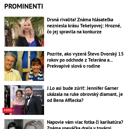
PROMINENTI
Drsná rivalita! Známa hlásateľka
nezniesla krásu Tekelyovej: Hrozné,
čo jej spravila na konkurze
Pozrite, ako vyzerá Števo Dvorský 15
rokov po odchode z Telerána a...
Prekvapivé slová o rodine
J.Lo asi bude zúriť: Jennifer Garner
ukázala na ruke obrovský diamant, je
od Bena Afflecka?
FOTO
Napovie vám viac fotka či karikatúra?
Známa speváčka drela v továrni,