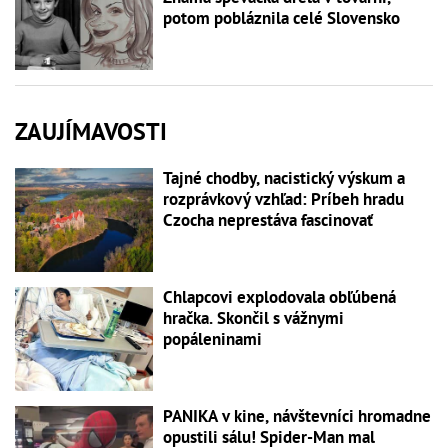
potom pobláznila celé Slovensko
ZAUJÍMAVOSTI
Tajné chodby, nacistický výskum a
rozprávkový vzhľad: Príbeh hradu
Czocha neprestáva fascinovať
Chlapcovi explodovala obľúbená
hračka. Skončil s vážnymi
popáleninami
PANIKA v kine, návštevníci hromadne
opustili sálu! Spider-Man mal