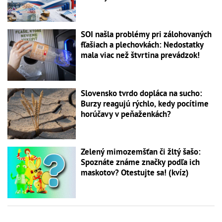
SOI našla problémy pri zálohovaných
fľašiach a plechovkách: Nedostatky
mala viac než štvrtina prevádzok!
Slovensko tvrdo dopláca na sucho:
Burzy reagujú rýchlo, kedy pocítime
horúčavy v peňaženkách?
Zelený mimozemšťan či žltý šašo:
Spoznáte známe značky podľa ich
maskotov? Otestujte sa! (kvíz)