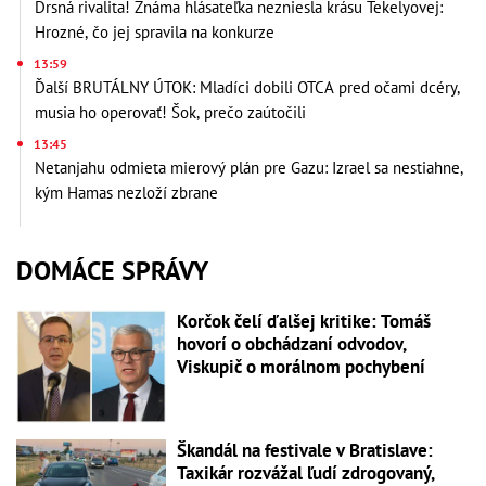
Drsná rivalita! Známa hlásateľka nezniesla krásu Tekelyovej:
Hrozné, čo jej spravila na konkurze
13:59
Ďalší BRUTÁLNY ÚTOK: Mladíci dobili OTCA pred očami dcéry,
musia ho operovať! Šok, prečo zaútočili
13:45
Netanjahu odmieta mierový plán pre Gazu: Izrael sa nestiahne,
kým Hamas nezloží zbrane
DOMÁCE SPRÁVY
Korčok čelí ďalšej kritike: Tomáš
hovorí o obchádzaní odvodov,
Viskupič o morálnom pochybení
Škandál na festivale v Bratislave:
Taxikár rozvážal ľudí zdrogovaný,