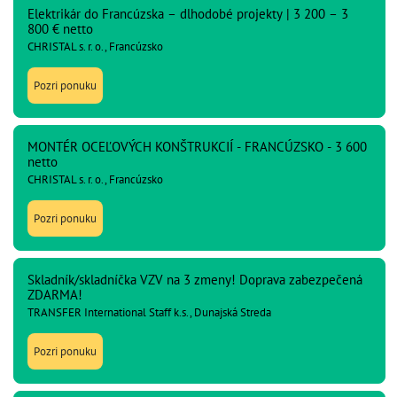
Elektrikár do Francúzska – dlhodobé projekty | 3 200 – 3
800 € netto
CHRISTAL s. r. o., Francúzsko
Pozri ponuku
MONTÉR OCEĽOVÝCH KONŠTRUKCIÍ - FRANCÚZSKO - 3 600
netto
CHRISTAL s. r. o., Francúzsko
Pozri ponuku
Skladník/skladníčka VZV na 3 zmeny! Doprava zabezpečená
ZDARMA!
TRANSFER International Staff k.s., Dunajská Streda
Pozri ponuku