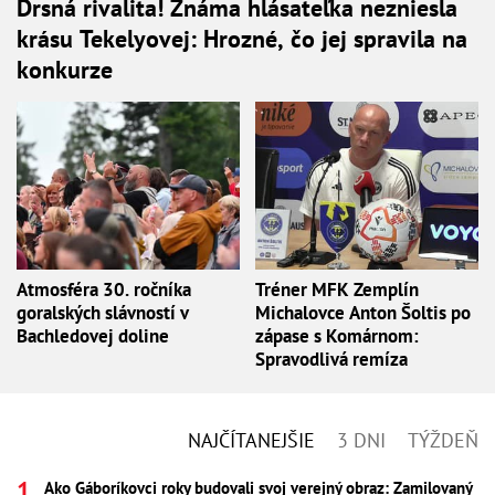
Drsná rivalita! Známa hlásateľka nezniesla
krásu Tekelyovej: Hrozné, čo jej spravila na
konkurze
Atmosféra 30. ročníka
Tréner MFK Zemplín
goralských slávností v
Michalovce Anton Šoltis po
Bachledovej doline
zápase s Komárnom:
Spravodlivá remíza
NAJČÍTANEJŠIE
3 DNI
TÝŽDEŇ
Ako Gáboríkovci roky budovali svoj verejný obraz: Zamilovaný