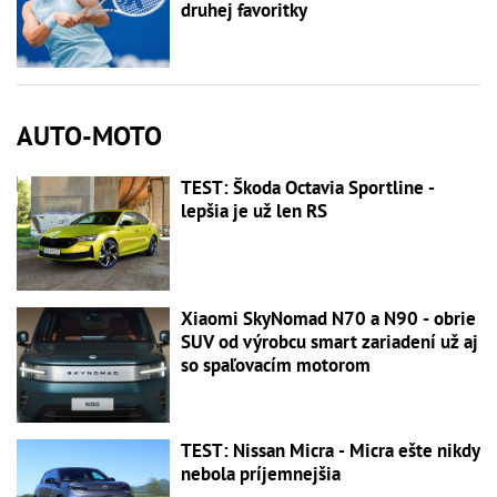
druhej favoritky
AUTO-MOTO
TEST: Škoda Octavia Sportline -
lepšia je už len RS
Xiaomi SkyNomad N70 a N90 - obrie
SUV od výrobcu smart zariadení už aj
so spaľovacím motorom
TEST: Nissan Micra - Micra ešte nikdy
nebola príjemnejšia