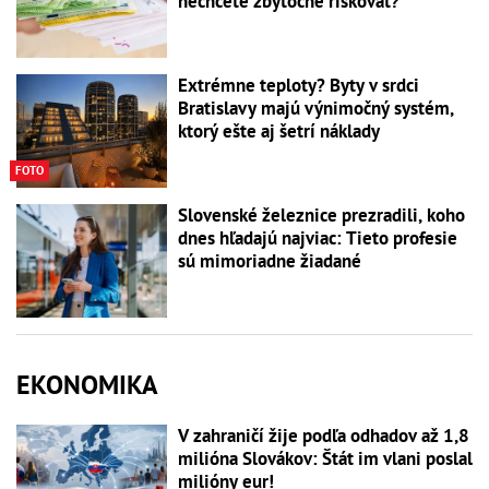
nechcete zbytočne riskovať?
Extrémne teploty? Byty v srdci
Bratislavy majú výnimočný systém,
ktorý ešte aj šetrí náklady
FOTO
Slovenské železnice prezradili, koho
dnes hľadajú najviac: Tieto profesie
sú mimoriadne žiadané
EKONOMIKA
V zahraničí žije podľa odhadov až 1,8
milióna Slovákov: Štát im vlani poslal
milióny eur!