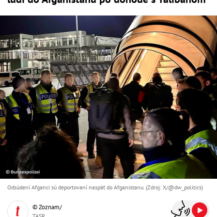
Odsúdení Afganci sú deportovaní naspäť do Afganistanu. (Zdroj: X/@dw_politics)
© Zoznam/
TASR