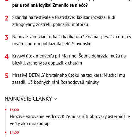
pár a rodinná idylka! Zmenilo sa niečo?
Škandál na festivale v Bratislave: Taxikár rozvážal ľudí
zdrogovaný, zostrelil policajnú motorku!
Napovie vám viac fotka či karikatúra? Známa speváčka drela v
továrni, potom pobláznila celé Slovensko
Krvavý útok medveďa pri Martine: Šelma dohrýzla muža na
bicykli, zranený sa doplazil k chatám
Mrazivé DETAILY brutálneho útoku na taxikára: Mladíci mu
zasadili 13 bodných rán! Rozhodovali minúty
NAJNOVŠIE ČLÁNKY
14:00
Hrozivé varovanie vedcov: K Zemi sa rúti obrovský asteroid! Je
veľký ako mrakodrap
14:00