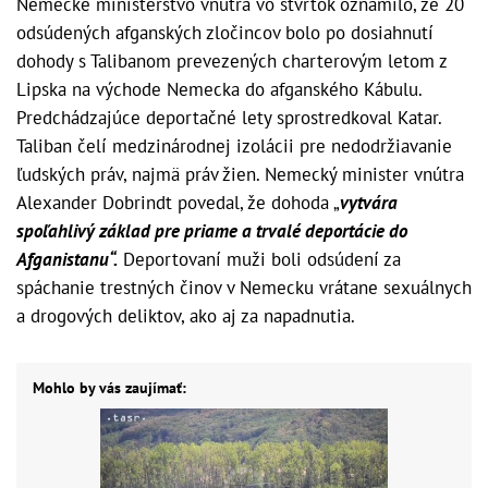
Nemecké ministerstvo vnútra vo štvrtok oznámilo, že 20
odsúdených afganských zločincov bolo po dosiahnutí
dohody s Talibanom prevezených charterovým letom z
Lipska na východe Nemecka do afganského Kábulu.
Predchádzajúce deportačné lety sprostredkoval Katar.
Taliban čelí medzinárodnej izolácii pre nedodržiavanie
ľudských práv, najmä práv žien. Nemecký minister vnútra
Alexander Dobrindt povedal, že dohoda „
vytvára
spoľahlivý základ pre priame a trvalé deportácie do
Afganistanu“.
Deportovaní muži boli odsúdení za
spáchanie trestných činov v Nemecku vrátane sexuálnych
a drogových deliktov, ako aj za napadnutia.
Mohlo by vás zaujímať: