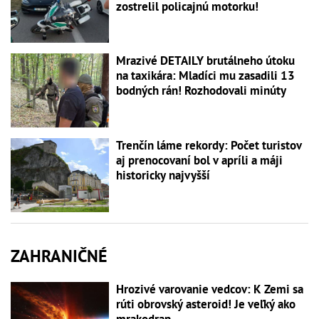
zostrelil policajnú motorku!
Mrazivé DETAILY brutálneho útoku
na taxikára: Mladíci mu zasadili 13
bodných rán! Rozhodovali minúty
Trenčín láme rekordy: Počet turistov
aj prenocovaní bol v apríli a máji
historicky najvyšší
ZAHRANIČNÉ
Hrozivé varovanie vedcov: K Zemi sa
rúti obrovský asteroid! Je veľký ako
mrakodrap