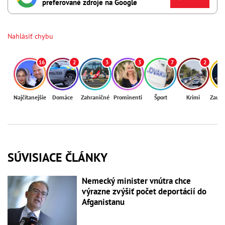
preferované zdroje na Google
Nahlásiť chybu
16
2
3
3
7
2
Najčítanejšie
Domáce
Zahraničné
Prominenti
Šport
Krimi
Zaují
SÚVISIACE ČLÁNKY
Nemecký minister vnútra chce
výrazne zvýšiť počet deportácií do
Afganistanu